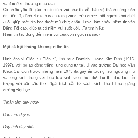
và đau đớn thường mau qua.
Có nhiều yếu tố giúp ta có niềm vui như thi đỗ, bảo vệ thành công luận
án Tiến sĩ; dành được huy chương vàng; cứu được một người khỏi chết
đuối; giúp một lớp học thoát mù chữ; chặn được đám cháy; niềm tin vào
Đấng Tối cao, giúp ta có niềm vui suốt đời...Ta tìm hiểu:
Niềm tin tác động đến niềm vui của con người ra sao?
Một xã hội khủng khoảng niềm tin
Hình ảnh vị Giáo sư Tiến sĩ, linh mục Daminh Lương Kim Định (1915-
1997), với bộ áo dòng trắng, ung dung tự tại, đi vào trường Đại học Văn
Khoa Sài Gòn trước những năm 1975 đã gây ấn tượng, sự ngưỡng mộ
và lòng kính trong với bao lớp sinh viên thời đó! Tôi thì đặc biết ấn
tượng với bốn câu thơ, Ngài trích dẫn từ sách Kinh Thư III nơi giảng
đường Đại học:
“Nhân tâm duy nguy.
Đạo tâm duy vi.
Duy tinh duy nhất.