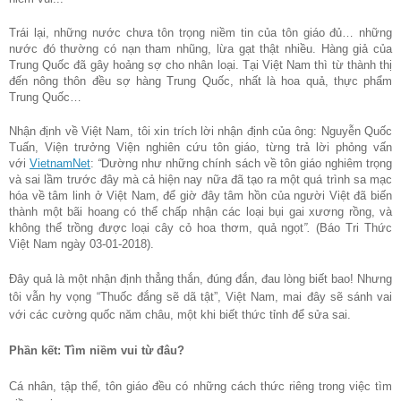
Trái lại, những nước chưa tôn trọng niềm tin của tôn giáo đủ… những
nước đó thường có nạn tham nhũng, lừa gạt thật nhiều. Hàng giả của
Trung Quốc đã gây hoảng sợ cho nhân loại. Tại Việt Nam thì từ thành thị
đến nông thôn đều sợ hàng Trung Quốc, nhất là hoa quả, thực phẩm
Trung Quốc…
Nhận định về Việt Nam, tôi xin trích lời nhận định của ông:
Nguyễn Quốc
Tuấn, Viện trưởng Viện nghiên cứu tôn giáo, từng trả lời phỏng vấn
với
VietnamNet
:
“
Dường như những chính sách về tôn giáo nghiêm trọng
và sai lầm trước đây mà cả hiện nay nữa đã tạo ra một quá trình sa mạc
hóa về tâm linh ở Việt Nam, để giờ đây tâm hồn của người Việt đã biến
thành một bãi hoang có thể chấp nhận các loại bụi gai xương rồng, và
không thể trồng được loại cây cỏ hoa thơm, quả ngọt
”.
(Báo Tri Thức
Việt Nam ngày 03-01-2018).
Đây quả là một nhận định thẳng thắn, đúng đắn, đau lòng biết bao! Nhưng
tôi vẫn hy vọng “Thuốc đắng sẽ dã tật”, Việt Nam, mai đây sẽ sánh vai
với các cường quốc năm châu, một khi biết thức tỉnh để sửa sai.
Phần kết: Tìm niềm vui từ đâu?
Cá nhân, tập thể, tôn giáo đều có những cách thức riêng trong việc tìm