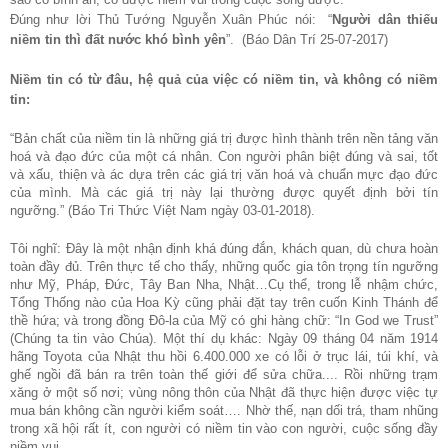
Đúng như lời Thủ Tướng Nguyễn Xuân Phúc nói: “
Người dân thiếu
niềm tin thì đất nước khó bình yên
”. (Báo Dân Trí 25-07-2017)
Niềm tin có từ đâu, hệ quả của việc có niềm tin, và không có niềm
tin:
“
Bản chất của niềm tin là những giá trị được hình thành trên nền tảng văn
hoá và đạo đức của một cá nhân. Con người phân biệt đúng và sai, tốt
và xấu, thiện và ác dựa trên các giá trị văn hoá và chuẩn mực đạo đức
của mình. Mà các giá trị này lại thường được quyết định bởi tín
ngưỡng.
” (Báo Tri Thức Việt Nam ngày 03-01-2018).
Tôi nghĩ: Đây là một nhận định khá đúng đắn, khách quan, dù chưa hoàn
toàn đầy đủ. Trên thực tế cho thấy, những quốc gia tôn trọng tín ngưỡng
như Mỹ, Pháp, Đức, Tây Ban Nha, Nhật…Cụ thể, trong lễ nhậm chức,
Tổng Thống nào của Hoa Kỳ cũng phải đặt tay trên cuốn Kinh Thánh để
thề hứa; và trong đồng Đô-la của Mỹ có ghi hàng chữ: “In God we Trust”
(Chúng ta tin vào Chúa). Một thí dụ khác: Ngày 09 tháng 04 năm 1914
hãng Toyota của Nhật thu hồi 6.400.000 xe có lỗi ở trục lái, túi khí, và
ghế ngồi đã bán ra trên toàn thế giới để sửa chữa.... Rồi những trạm
xăng ở một số nơi; vùng nông thôn của Nhật đã thực hiện được việc tự
mua bán không cần người kiểm soát…. Nhờ thế, nạn dối trá, tham nhũng
trong xã hội rất ít, con người có niềm tin vào con người, cuộc sống đầy
niềm vui...