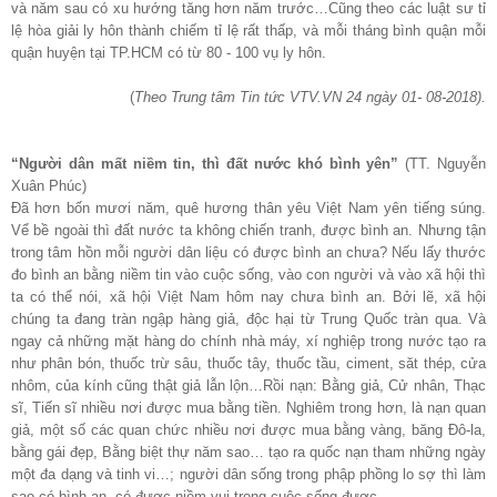
và năm sau có xu hướng tăng hơn năm trước…Cũng theo các luật sư tỉ
lệ hòa giải ly hôn thành chiếm tỉ lệ rất thấp, và mỗi tháng bình quận mỗi
quận huyện tại TP.HCM có từ 80 - 100 vụ ly hôn.
(
Theo Trung tâm Tin tức VTV.VN 24 ngày 01- 08-2018).
“Người dân mất niềm tin, thì đất nước khó bình yên”
(TT. Nguyễn
Xuân Phúc)
Đã hơn bốn mươi năm, quê hương thân yêu Việt Nam yên tiếng súng.
Vể bề ngoài thì đất nước ta không chiến tranh, được bình an. Nhưng tận
trong tâm hồn mỗi người dân liệu có được bình an chưa? Nếu lấy thước
đo bình an bằng niềm tin vào cuộc sống, vào con người và vào xã hội thì
ta có thể nói, xã hội Việt Nam hôm nay chưa bình an. Bởi lẽ, xã hội
chúng ta đang tràn ngập hàng giả, độc hại từ Trung Quốc tràn qua. Và
ngay cả những mặt hàng do chính nhà máy, xí nghiệp trong nước tạo ra
như phân bón, thuốc trừ sâu, thuốc tây, thuốc tầu, ciment, săt thép, cửa
nhôm, của kính cũng thật giả lẫn lộn…Rồi nạn: Bằng giả, Cử nhân, Thạc
sĩ, Tiến sĩ nhiều nơi được mua bằng tiền. Nghiêm trong hơn, là nạn quan
giả, một số các quan chức nhiều nơi được mua bằng vàng, băng Đô-la,
bằng gái đẹp, Bằng biệt thự năm sao… tạo ra quốc nạn tham những ngày
một đa dạng và tinh vi…; người dân sống trong phập phồng lo sợ thì làm
sao có bình an, có được niềm vui trong cuộc sống được.