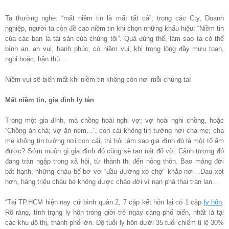
Ta thường nghe: “mất niềm tin là mất tất cả”; trong các Cty, Doanh
nghiệp, người ta còn đề cao niềm tin khi chọn những khẩu hiệu: “Niềm tin
của các bạn là tài sản của chúng tôi”. Quả đúng thế, làm sao ta có thể
bình an, an vui, hạnh phúc, có niềm vui, khi trong lòng đầy mưu toan,
nghi hoặc, hận thù…
Niềm vui sẽ biến mất khi niềm tin không còn nơi mỗi chúng ta!
Mất niềm tin, gia đình ly tán
Trong một gia đình, mà chồng hoài nghi vợ; vợ hoài nghi chồng, hoặc
“Chồng ăn chả; vợ ăn nem…”, con cái không tin tưởng nơi cha mẹ; cha
mẹ không tin tưởng nơi con cái, thì hỏi làm sao gia đình đó là một tổ ấm
được? Sớm muộn gì gia đình đó cũng sẽ tan nát đổ vỡ. Cảnh tượng đó
đang tràn ngập trong xã hội, từ thành thị đến nông thôn. Bao mảng đời
bất hạnh, những cháu bế bơ vơ “đầu đường xó chợ” khắp nơi…Đau xót
hơn, hàng triệu cháu bé không được chào đời vì nạn phá thai tràn lan...
“Tại TP.HCM hiện nay cứ bình quân 2, 7 cặp kết hôn lại có 1 cặp
ly hôn
.
Rõ ràng, tình trạng ly hôn trong giới trẻ ngày càng phổ biến, nhất là tại
các khu đô thị, thành phố lớn. Độ tuổi ly hôn dưới 35 tuổi chiếm tỉ lệ 30%