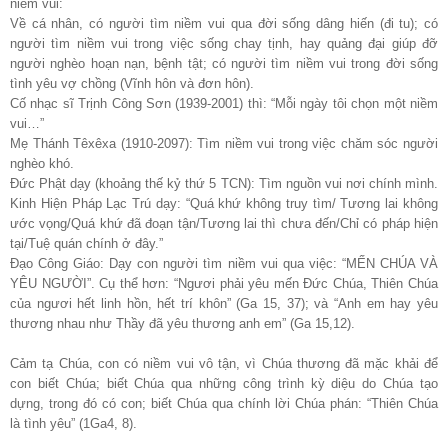
niềm vui:
Về cá nhân, có người tìm niềm vui qua đời sống dâng hiến (đi tu); có
người tìm niềm vui trong việc sống chay tịnh, hay quảng đại giúp đỡ
người nghèo hoạn nạn, bệnh tật; có người tìm niềm vui trong đời sống
tình yêu vợ chồng (Vĩnh hôn và đơn hôn).
Cố nhạc sĩ Trịnh Công Sơn (1939-2001) thì: “Mỗi ngày tôi chọn một niềm
vui…”
Mẹ Thánh Têxêxa (1910-2097): Tìm niềm vui trong việc chăm sóc người
nghèo khó.
Đức Phật dạy (khoảng thế kỷ thứ 5 TCN): Tìm nguồn vui nơi chính mình.
Kinh Hiện Pháp Lạc Trú dạy: “Quá khứ không truy tìm/ Tương lai không
ước vọng/Quá khứ đã đoạn tận/Tương lai thì chưa đến/Chỉ có pháp hiện
tại/Tuệ quán chính ở đây.”
Đạo Công Giáo: Dạy con người tìm niềm vui qua việc: “MẾN CHÚA VÀ
YÊU NGƯỜI”. Cụ thể hơn: “Ngươi phải yêu mến Đức Chúa, Thiên Chúa
của ngươi hết linh hồn, hết trí khôn” (Ga 15, 37); và “Anh em hay yêu
thương nhau như Thầy đã yêu thương anh em” (Ga 15,12).
Cảm tạ Chúa, con có niềm vui vô tận, vì Chúa thương đã mặc khải để
con biết Chúa; biết Chúa qua những công trình kỳ diệu do Chúa tạo
dựng, trong đó có con; biết Chúa qua chính lời Chúa phán: “Thiên Chúa
là tình yêu” (1Ga4, 8).