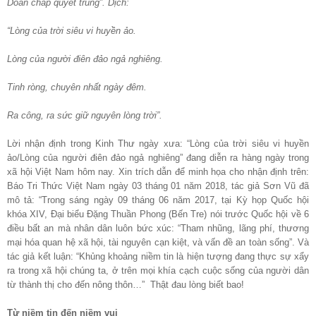
Doãn chấp quyết trung”. Dịch:
“Lòng của trời siêu vi huyền ảo.
Lòng của người điên đảo ngả nghiêng.
Tinh ròng, chuyên nhất ngày đêm.
Ra công, ra sức giữ nguyên lòng trời”.
Lời nhận định trong Kinh Thư ngày xưa: “Lòng của trời siêu vi huyền
ảo/Lòng của người điên đảo ngả nghiêng” đang diễn ra hàng ngày trong
xã hội Việt Nam hôm nay. Xin trích dẫn để minh họa cho nhận định trên:
Báo Tri Thức Việt Nam ngày 03 tháng 01 năm 2018, tác giả Sơn Vũ đã
mô tả: “Trong sáng ngày 09 tháng 06 năm 2017, tại Kỳ họp Quốc hội
khóa XIV, Đại biểu Đặng Thuần Phong (Bến Tre) nói trước Quốc hội về 6
điều bất an mà nhân dân luôn bức xúc: “Tham nhũng, lãng phí, thương
mại hóa quan hệ xã hội, tài nguyên cạn kiệt, và vấn đề an toàn sống”. Và
tác giả kết luận: “Khủng khoảng niềm tin là hiện tượng đang thực sự xẩy
ra trong xã hội chúng ta, ở trên mọi khía cạch cuộc sống của người dân
từ thành thị cho đến nông thôn…” Thật đau lòng biết bao!
Từ niềm tin đến niềm vui