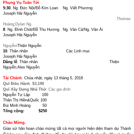
Phụng Vụ Tuần Tới
5:30
. Ng. Đức Nội/Đỗ Kim Loan Ng. Viết Phương
Joseph Hải Nguyễn
Thomas
Hoàng;Dylan Ng.
8
. Ng. Đình Chót/Đỗ Thu Hương Ng. Văn Cả/Ng. Văn Ái
Joseph Hải Nguyễn
Nguyễn/
Thiện Nguyễn
10
. Thân nhân Các Linh mục
Joseph Hải Nguyễn
Dâng lễ
: Thân nhân Thiện
Nguyễn;Alex Nguyễn
Tài Chánh
.
Chúa nhật, ngày 13 tháng 5, 2018
Quĩ Điều Hành
.
$3,190
Quĩ Xây Dựng Nhà Thờ
. Các gia đình:
Nguyễn Tự Lập 100
Thân Thị Hiền&Quốc 100
Bùi Minh Hoàng 50
Tổng cộng: $250
Chào Mừng.
Giáo xứ hân hoan chào mừng tất cả mọi người hiện diện tham dự Thánh