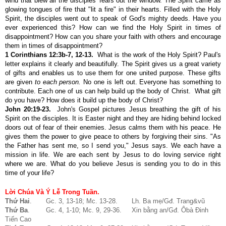
wind that blew all the disciples' fears out the window. The Spirit came as
glowing tongues of fire that "lit a fire" in their hearts. Filled with the Holy
Spirit, the disciples went out to speak of God's mighty deeds. Have you
ever experienced this? How can we find the Holy Spirit in times of
disappointment? How can you share your faith with others and encourage
them in times of disappointment?
1 Corinthians 12:3b-7, 12-13
.
What is the work of the Holy Spirit? Paul's
letter explains it clearly and beautifully. The Spirit gives us a great variety
of gifts and enables us to use them for one united purpose. These gifts
are given
to each person.
No one is left out. Everyone has something to
contribute. Each one of us can help build up the body of Christ. What gift
do you have? How does it build up the body of Christ?
John 20:19-23
.
John's Gospel pictures Jesus breathing the gift of his
Spirit on the disciples. It is Easter night and they are hiding behind locked
doors out of fear of their enemies. Jesus calms them with his peace. He
gives them the power to give peace to others by forgiving their sins. "As
the Father has sent me, so I send you," Jesus says. We each have a
mission in life. We are each sent by Jesus to do loving service right
where we are. What do you believe Jesus is sending you to do in this
time of your life?
Lời Chúa Và Ý Lễ Trong Tuần.
Thứ Hai
. Gc. 3, 13-18; Mc. 13-28. Lh. Ba mẹ/Gđ. Trang&vũ
Thứ Ba
. Gc. 4, 1-10; Mc. 9, 29-36. Xin bằng an/Gđ. Ôbà Đinh
Tiến Cao