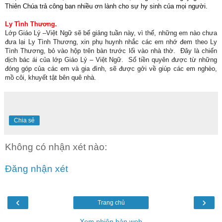
Thiên Chúa trả công ban nhiều ơn lành cho sự hy sinh của mọi người.
Ly Tình Thương.
Lớp Giáo Lý –Việt Ngữ sẽ bế giảng tuần này, vì thế, những em nào chưa
đưa lại Ly Tình Thương, xin phụ huynh nhắc các em nhớ đem theo Ly
Tình Thương, bỏ vào hộp trên bàn trước lối vào nhà thờ. Đây là chiến
dịch bác ái của lớp Giáo Lý – Việt Ngữ. Số tiền quyên được từ những
đóng góp của các em và gia đình, sẽ được gởi về giúp các em nghèo,
mồ côi, khuyết tật bên quê nhà.
Chia sẻ
Không có nhận xét nào:
Đăng nhận xét
‹
›
Trang chủ
Xem phiên bản web