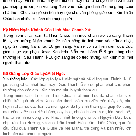
lễ hôm nay. Gia đình đã thay đổi địa chỉ, hay mới di chuyển đến và muốn
gia nhập giáo xứ, xin vui lòng điền vào mẫu ghi danh để trong hộp cuối
nhà thờ. Cho vào giỏ xin tiền hay nộp cho văn phòng giáo xứ. Xin Thiên
Chúa ban nhiều ơn lành cho mọi người.
Kỷ Niệm Ngân Khánh Của Linh Mục Chánh Xứ.
Trong niềm tri ân cảm tạ Thiên Chúa, linh mục chánh xứ sẽ dâng Thánh
lễ Tạ ơn mừng Ngân khánh 25 năm hồng ân linh mục vào Chúa nhật,
ngày 27 tháng Năm, lúc 10 giờ sáng. Và sẽ có sự hiện diện của Đức
giám mục địa phận David Konderla. Vẫn có Thánh lễ 8 giờ sáng như
thường lệ. Sau Thánh lễ 10 giờ sáng sẽ có tiệc mừng. Xin kính mời mọi
người tham dự.
Bế Giảng Lớp Giáo Lý&Việt Ngữ.
Xin thông báo!
Các lớp giáo lý và Việt ngữ sẽ bế giảng sau Thánh lễ 10
giờ sáng Chúa nhật tuần này. Sau Thánh lễ sẽ có phần phát các phần
thưởng cho các em. Xin cha mẹ phụ huynh tham dự.
Trong niềm cảm tạ tri ân Thiên Chúa, một niên học đã chấm dứt với
nhiều kết quả tốt đẹp. Xin chân thành cám ơn đến các thầy cô, phụ
huynh cha mẹ, các ban và mọi người đã hy sinh tham gia, giúp đỡ trong
mọi công việc như điều hành, dạy học, chuẩn bị ẩm thực, làm sạch sẽ,
trật tự và nhiều công việc khác, nhất là ông chủ tịch Nguyễn Đức Lợi,
chị Trần Thu Hường, và anh Trần Thanh Hiền. Xin Thiên Chúa, qua lời
cầu bầu của Thánh Cả Giuse và Mẹ Maria, trả công và ban nhiều ơn
lành hồn xác cho mọi người.