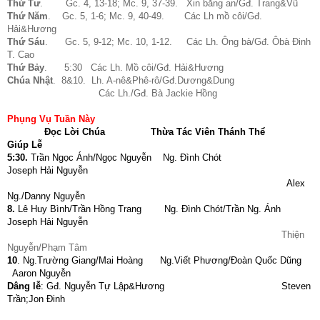
Thứ Tư
. Gc. 4, 13-18; Mc. 9, 37-39. Xin bằng an/Gđ. Trang&Vũ
Thứ Năm
. Gc. 5, 1-6; Mc. 9, 40-49. Các Lh mồ côi/Gđ.
Hải&Hương
Thứ Sáu
. Gc. 5, 9-12; Mc. 10, 1-12. Các Lh. Ông bà/Gđ. Ôbà Đinh
T. Cao
Thứ Bảy
. 5:30 Các Lh. Mồ côi/Gđ. Hải&Hương
Chúa Nhật
. 8&10. Lh. A-nê&Phê-rô/Gđ.Dương&Dung
Các Lh./Gđ. Bà Jackie Hồng
Phụng Vụ Tuần Này
Đọc Lời Chúa
Thừa Tác Viên Thánh Thể
Giúp Lễ
5:30.
Trần Ngọc Ánh/Ngọc Nguyễn Ng. Đình Chót
Joseph Hải Nguyễn
Alex
Ng./Danny Nguyễn
8.
Lê Huy Bình/Trần Hồng Trang Ng. Đình Chót/Trần Ng. Ánh
Joseph Hải Nguyễn
Thiện
Nguyễn/Phạm Tâm
10
. Ng.Trường Giang/Mai Hoàng Ng.Viết Phương/Đoàn Quốc Dũng
Aaron Nguyễn
Dâng lễ
: Gđ. Nguyễn Tự Lập&Hương Steven
Trần;Jon Đinh