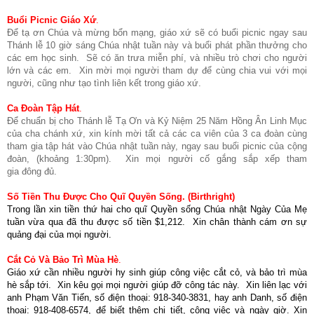
Buổi Picnic Giáo Xứ
.
Để tạ ơn Chúa và mừng bổn mạng, giáo xứ sẽ có buổi picnic ngay sau
Thánh lễ 10 giờ sáng Chúa nhật tuần này và buổi phát phần thưởng cho
các em học sinh. Sẽ có ăn trưa miễn phí, và nhiều trò chơi cho người
lớn và các em. Xin mời mọi người tham dự để cùng chia vui với mọi
người, cũng như tạo tình liên kết trong giáo xứ.
Ca Đoàn Tập Hát
.
Để chuẩn bị cho Thánh lễ Tạ Ơn và Kỷ Niệm 25 Năm Hồng Ân Linh Mục
của cha chánh xứ, xin kính mời tất cả các ca viên của 3 ca đoàn cùng
tham gia tập hát vào Chúa nhật tuần này, ngay sau buổi picnic của cộng
đoàn, (khoảng 1:30pm). Xin mọi người cố gắng sắp xếp tham
gia đông đủ.
Số Tiền Thu Được Cho Quĩ Quyền Sống. (Birthright)
Trong lần xin tiền thứ hai cho quĩ Quyền sống Chúa nhật Ngày Của Mẹ
tuần vừa qua đã thu được số tiền $1,212. Xin chân thành cám ơn sự
quảng đại của mọi người.
Cắt Cỏ Và Bảo Trì
Mùa Hè
.
Giáo xứ cần nhiều người hy sinh giúp công việc cắt cỏ, và bảo trì mùa
hè sắp tới. Xin kêu gọi mọi người giúp đỡ công tác này. Xin liên lạc với
anh Phạm Văn Tiến, số điện thoại: 918-340-3831, hay anh Danh, số điện
thoại: 918-408-6574, để biết thêm chi tiết, công việc và ngày giờ. Xin