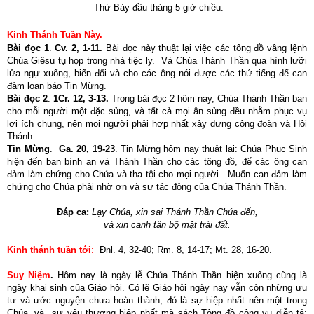
Thứ Bảy đầu tháng 5 giờ chiều.
Kinh Thánh Tuần Này.
Bài đọc 1
.
Cv. 2, 1-11.
Bài đọc này thuật lại việc các tông đồ vâng lệnh
Chúa Giêsu tụ họp trong nhà tiệc ly. Và Chúa Thánh Thần qua hình lưỡi
lửa ngự xuống, biến đổi và cho các ông nói được các thứ tiếng để can
đảm loan báo Tin Mừng.
Bài đọc 2
.
1Cr. 12, 3-13.
Trong bài đọc 2 hôm nay, Chúa Thánh Thần ban
cho mỗi người một đặc sủng, và tất cả mọi ân sủng đều nhằm phục vụ
lợi ích chung, nên mọi người phải hợp nhất xây dựng cộng đoàn và Hội
Thánh.
Tin Mừng
.
Ga. 20, 19-23
.
Tin Mừng hôm nay thuật lại: Chúa Phục Sinh
hiện đến ban bình an và Thánh Thần cho các tông đồ, để các ông can
đảm làm chứng cho Chúa và tha tội cho mọi người. Muốn can đảm làm
chứng cho Chúa phải nhờ ơn và sự tác động của Chúa Thánh Thần.
Đáp ca:
Lạy Chúa, xin sai Thánh Thần Chúa đến,
và xin canh tân bộ mặt trái đất.
Kinh thánh tuần tới
:
Đnl. 4, 32-40; Rm. 8, 14-17; Mt. 28, 16-20.
Suy Niệm
.
Hôm nay là ngày lễ Chúa Thánh Thần hiện xuống cũng là
ngày khai sinh của Giáo hội. Có lẽ Giáo hội ngày nay vẫn còn những ưu
tư và ước nguyện chưa hoàn thành, đó là sự hiệp nhất nên một trong
Chúa, và sự yêu thương hiệp nhất mà sách Tông đồ công vụ diễn tả: