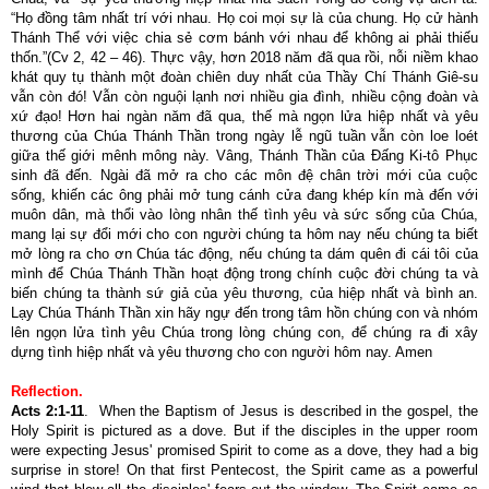
“Họ đồng tâm nhất trí với nhau. Họ coi mọi sự là của chung. Họ cử hành
Thánh Thể với việc chia sẻ cơm bánh với nhau để không ai phải thiếu
thốn.”(Cv 2, 42 – 46).
Thực vậy, hơn 2018 năm đã qua rồi, nỗi niềm khao
khát quy tụ thành một đoàn chiên duy nhất của Thầy Chí Thánh Giê-su
vẫn còn đó! Vẫn còn nguội lạnh nơi nhiều gia đình, nhiều cộng đoàn và
xứ đạo! Hơn hai ngàn năm đã qua, thế mà ngọn lửa hiệp nhất và yêu
thương của Chúa Thánh Thần trong ngày lễ ngũ tuần vẫn còn loe loét
giữa thế giới mênh mông này. Vâng, Thánh Thần của Đấng Ki-tô Phục
sinh đã đến. Ngài đã mở ra cho các môn đệ chân trời mới của cuộc
sống, khiến các ông phải mở tung cánh cửa đang khép kín mà đến với
muôn dân, mà thổi vào lòng nhân thế tình yêu và sức sống của Chúa,
mang lại sự đổi mới cho con người chúng ta hôm nay nếu chúng ta biết
mở lòng ra cho ơn Chúa tác động, nếu chúng ta dám quên đi cái tôi của
mình để Chúa Thánh Thần hoạt động trong chính cuộc đời chúng ta và
biến chúng ta thành sứ giả của yêu thương, của hiệp nhất và bình an.
Lạy Chúa Thánh Thần xin hãy ngự đến trong tâm hồn chúng con và nhóm
lên ngọn lửa tình yêu Chúa trong lòng chúng con, để chúng ra đi xây
dựng tình hiệp nhất và yêu thương cho con người hôm nay. Amen
Reflection.
Acts 2:1-11
.
When the Baptism of Jesus is described in the gospel, the
Holy Spirit is pictured as a dove. But if the disciples in the upper room
were expecting Jesus' promised Spirit to come as a dove, they had a big
surprise in store! On that first Pentecost, the Spirit came as a powerful