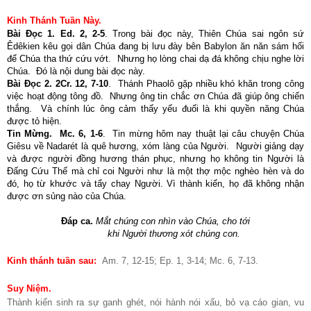
Kinh Thánh Tuần Này.
Bài Đọc 1. Ed. 2, 2-5
. Trong bài đọc này, Thiên Chúa sai ngôn sứ
Êdêkien kêu gọi dân Chúa đang bị lưu đày bên Babylon ăn năn sám hối
để Chúa tha thứ cứu vớt. Nhưng họ lòng chai dạ đá không chịu nghe lời
Chúa. Đó là nội dung bài đọc này.
Bài Đọc 2. 2Cr. 12, 7-10
. Thánh Phaolô gặp nhiều khó khăn trong công
việc hoạt động tông đồ. Nhưng ông tin chắc ơn Chúa đã giúp ông chiến
thắng. Và chính lúc ông cảm thấy yếu đuối là khi quyền năng Chúa
được tỏ hiện.
Tin Mừng. Mc. 6, 1-6
. Tin mừng hôm nay thuật lại câu chuyện Chúa
Giêsu về Nadarét là quê hương, xóm làng của Người. Người giảng dạy
và được người đồng hương thán phục, nhưng họ không tin Người là
Đấng Cứu Thế mà chỉ coi Người như là một thợ mộc nghèo hèn và do
đó, họ từ khước và tẩy chay Người. Vì thành kiến, họ đã không nhận
được ơn sủng nào của Chúa.
Đáp ca.
Mắt chúng con nhìn vào Chúa, cho tới
khi Người thương xót chúng con.
Kinh thánh tuần sau:
Am. 7, 12-15; Ep. 1, 3-14; Mc. 6, 7-13.
Suy Niệm
.
Thành kiến sinh ra sự ganh ghét, nói hành nói xấu, bỏ vạ cáo gian, vu