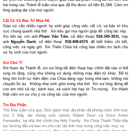
hai trong các Thánh lễ tuần vừa qua đã thu được số tiền $1,568. Cám ơn
lòng quảng đại của mọi người.
Cắt Cỏ Và Bảo Trì
Mùa Hè
.
Giáo xứ cần nhiều người hy sinh giúp công việc cắt cỏ, và bảo trì khu
vực chung quanh nhà thờ. Xin kêu gọi mọi người giúp đỡ công tác này.
Xin liên lạc với anh
Phạm Văn Tiến
, số điện thoại
: 918-340-3831
, hay
anh
Nguyễn Danh
, số điện thoại:
918-408-6574
, để biết thêm chi tiết,
công việc và ngày giờ. Xin Thiên Chúa trả công ban nhiều ơn lành cho
sự hy sinh của mọi người.
Xin Chú Ý!
Khi tham dự Thánh lễ, xin vui lòng tắt điện thoại hay chỉnh đặt vào vị thế
rung im lặng, cũng như không xử dụng những máy điện tử khác. Để tỏ
lòng tôn kính sự hiện diện của Chúa đang ngự trong nhà tạm, không nói
chuyện ồn ào. Không nhai sinh gôm trong nhà thờ. Xin vui lòng đừng để
con em nhỏ xả rác, bánh kẹo, xé sách hát hay tờ Tin mừng. Xin thành
thật cám ơn sự chú ý và cộng tác của mọi người.
Tin Địa Phận.
Thứ Bảy tuần vừa qua, Đức giám mục địa phận đã phong chức linh mục
cho 2 thầy đại chủng sinh James Robert Duck và Vince Anton
Fernandez, tại nhà thờ chính tòa Holy Family. Xin Chúa Thánh Thần tiếp
tục hướng dẫn và ban ơn cho các tân linh mục trong công việc mục vụ.