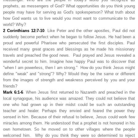
prophets, as messengers of God? What opportunities do you think young
people may have for serving as God's spokesperson? What truth about
how God wants us to live would you most want to communicate to the
world? Why?
2 Corinthians 12:7-10
. Like Peter and the other apostles, Paul did not
suddenly become perfect when he began to follow Jesus. He had been a
proud and powerful Pharisee who persecuted the first disciples. Paul
received many great graces and blessings as he made his missionary
travels and preached the good news. Paul prayed and Jesus revealed a
wonderful secret to him. Imagine how happy Paul was to discover that
"when I am powerless, then I am strong." How do you think Jesus might
define "weak" and "strong"? Why? Would they be the same or different
from the images of strength and weakness perceived by you and your
friends?
Mark 6:1-6
. When Jesus first returned to Nazareth and preached in the
local synagogue, his audience was amazed. They could not believe that
one who had grown up in their midst could be such an outstanding
teacher and healer. Perhaps they envied and feared the power they
sensed in him. Because of their refusal to believe, Jesus could work few
miracles among them. He understood that a prophet is not honored in his
own hometown. So he moved on to other villages where the people
welcomed him. Why do you think they were so determined to reject