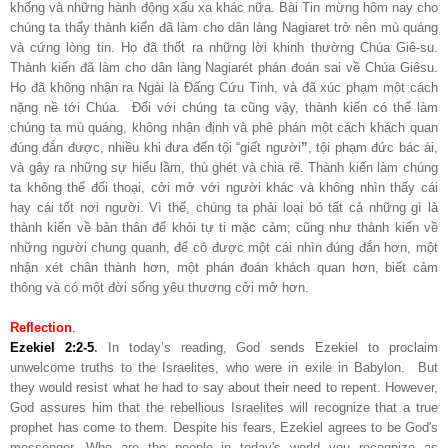
khống và những hành động xấu xa khác nữa. Bài Tin mừng hôm nay cho
chúng ta thấy thành kiến đã làm cho dân làng Nagiaret trở nên mù quáng
và cứng lòng tin. Họ đã thốt ra những lời khinh thường Chúa Giê-su.
Thành kiến đã làm cho dân làng Nagiarét phán đoán sai về Chúa Giêsu.
Họ đã không nhận ra Ngài là Đấng Cứu Tinh, và đã xúc phạm một cách
nặng nề tới Chúa. Đối với chúng ta cũng vậy, thành kiến có thể làm
chúng ta mù quáng, không nhận định và phê phán một cách khách quan
đúng đắn được, nhiều khi đưa đến tội “giết người
”
, tội phạm đức bác ái,
và gây ra những sự hiểu lầm, thù ghét và chia rẽ. Thành kiến làm chúng
ta không thể đối thoại, cởi mở với người khác và không nhìn thấy cái
hay cái tốt nơi người. Vì thế, chúng ta phải loại bỏ tất cả những gì là
thành kiến về bản thân để khỏi tự ti mặc cảm; cũng như thành kiến về
những người chung quanh, để có được một cái nhìn đúng đắn hơn, một
nhận xét chân thành hơn, một phán đoán khách quan hơn, biết cảm
thông và có một đời sống yêu thương cởi mở hơn.
Reflection
.
Ezekiel 2:2-5
.
In today’s reading, God sends Ezekiel to proclaim
unwelcome truths to the Israelites, who were in exile in Babylon. But
they would resist what he had to say about their need to repent. However,
God assures him that the rebellious Israelites will recognize that a true
prophet has come to them. Despite his fears, Ezekiel agrees to be God's
messenger. Who are the people in today's world you recognize as