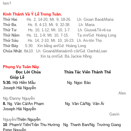
him?
Kinh Thánh Và Ý Lễ Trong Tuần.
Thứ Hai
. Hs. 2, 14-20; Mt. 9, 18-26. Lh. Gioan Bao&Maria
Thứ Ba
. Hs. 8, 4-13; Mt. 9, 32-38. Lh. Maria
Thứ Tư
. Hs. 10, 1-12; Mt. 10, 1-7. Lh. Giuse&Tê-rê-sa
Thứ Năm
. Hs. 11, 1-9; Mt. 10, 7-15. Tạ ơn/Gđ. Hoàng Long
Thứ Sáu
. Hs. 14, 2-10; Mt. 10, 16-23. Lh. An-tôn Thọ
Thứ Bảy
. 5:30. Xin bằng an/Gđ. Hoàng Long
Chúa Nhật
. 8&10. Lh. Gioan&Maria&mồ côi/Gđ. Oanh&Loan
Xin tạ ơn/Gđ. Bà Jackie Hồng
Phụng Vụ Tuần Này
Đọc Lời Chúa
Thừa Tác Viên Thánh Thể
Giúp Lễ
5:30.
Hội Hiền Mẫu Ng. Ngọc Bảo
Joseph Hải Nguyễn
Alex
Ng./Danny Nguyễn
8.
Ng. Văn Cả/An Phạm Ng. Văn Cả/Ng. Văn Ái
Joseph Hải Nguyễn
Gavin
Nguyễn/
Thiện Nguyễn
10
. PhạmV.Tiến/Trần Thu Hường Ng. Thanh Ban/Ng. Trường Giang
Peter Nguyễn