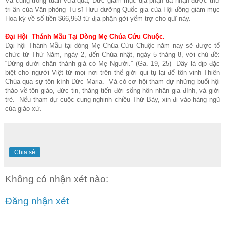
Và cũng trong tuần vừa qua, Đức giám mục địa phận đã nhận được thư
tri ân của Văn phòng Tu sĩ Hưu dưỡng Quốc gia của Hội đồng giám mục
Hoa kỳ về số tiền $66,953 từ địa phận gởi yểm trợ cho quĩ này.
Đại Hội Thánh Mẫu Tại Dòng Mẹ Chúa Cứu Chuộc.
Đại hội Thánh Mẫu tại dòng Mẹ Chúa Cứu Chuộc năm nay sẽ được tổ
chức từ Thứ Năm, ngày 2, đến Chúa nhật, ngày 5 tháng 8, với chủ đề:
“Đứng dưới chân thánh giá có Mẹ Người.” (Ga. 19, 25) Đây là dịp đặc
biệt cho người Việt từ mọi nơi trên thế giới qui tụ lại để tôn vinh Thiên
Chúa qua sự tôn kính Đức Maria. Và có cơ hội tham dự những buổi hội
thảo về tôn giáo, đức tin, thăng tiến đời sống hôn nhân gia đình, và giới
trẻ. Nếu tham dự cuộc cung nghinh chiều Thứ Bảy, xin đi vào hàng ngũ
của giáo xứ.
Chia sẻ
Không có nhận xét nào:
Đăng nhận xét