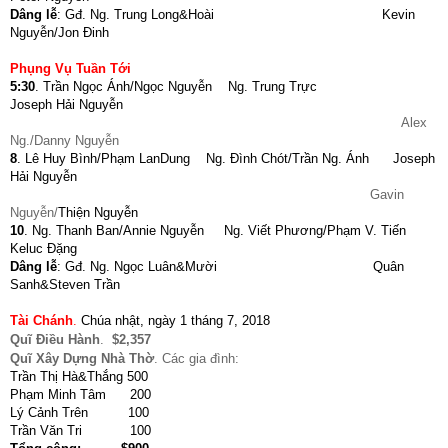
Dâng lễ
: Gđ. Ng. Trung Long&Hoài Kevin
Nguyễn/Jon Đinh
Phụng Vụ Tuần Tới
5:30
. Trần Ngọc Ánh/Ngọc Nguyễn Ng. Trung Trực
Joseph Hải Nguyễn
Alex
Ng./Danny Nguyễn
8
. Lê Huy Bình/Phạm LanDung Ng. Đình Chót/Trần Ng. Ánh Joseph
Hải Nguyễn
Gavin
Nguyễn/
Thiện Nguyễn
10
.
Ng. Thanh Ban/Annie Nguyễn Ng. Viết Phương/Phạm V. Tiến
Keluc Đặng
Dâng lễ
: Gđ. Ng. Ngọc Luân&Mười Quân
Sanh&Steven Trần
Tài Chánh
.
Chúa nhật, ngày 1 tháng 7, 2018
Quĩ Điều Hành
.
$
2,
357
Quĩ Xây Dựng Nhà Thờ
. Các gia đình:
Trần Thị Hà&Thắng 500
Phạm Minh Tâm 200
Lý Cảnh Trên 100
Trần Văn Tri 100