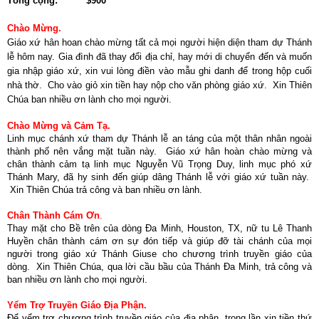
Tổng cộng: $900
Chào Mừng.
Giáo xứ hân hoan chào mừng tất cả mọi người hiện diện tham dự Thánh
lễ hôm nay. Gia đình đã thay đổi địa chỉ, hay mới di chuyển đến và muốn
gia nhập giáo xứ, xin vui lòng điền vào mẫu ghi danh để trong hộp cuối
nhà thờ. Cho vào giỏ xin tiền hay nộp cho văn phòng giáo xứ. Xin Thiên
Chúa ban nhiều ơn lành cho mọi người.
Chào Mừng và Cảm Tạ.
Linh mục chánh xứ tham dự Thánh lễ an táng của một thân nhân ngoài
thành phố nên vắng mặt tuần này. Giáo xứ hân hoàn chào mừng và
chân thành cảm tạ linh mục Nguyễn Vũ Trọng Duy, linh mục phó xứ
Thánh Mary, đã hy sinh đến giúp dâng Thánh lễ với giáo xứ tuần này.
Xin Thiên Chúa trả công và ban nhiều ơn lành.
Chân Thành Cám Ơn
.
Thay mặt cho Bề trên của dòng Đa Minh, Houston, TX, nữ tu Lê Thanh
Huyền chân thành cám ơn sự đón tiếp và giúp đỡ tài chánh của mọi
người trong giáo xứ Thánh Giuse cho chương trình truyền giáo của
dòng. Xin Thiên Chúa, qua lời cầu bầu của Thánh Đa Minh, trả công và
ban nhiều ơn lành cho mọi người.
Yểm Trợ Truyền Giáo Địa Phận.
Để yểm trợ chương trình truyền giáo của địa phận, trong lần xin tiền thứ