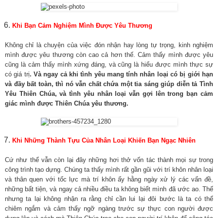
Khi Bạn Cảm Nghiệm Mình Được Yêu Thương
Không chỉ là chuyện của việc đón nhận hay lòng tự trọng, kinh nghiệm
mình được yêu thương còn cao cả hơn thế. Cảm thấy mình được yêu
cũng là cảm thấy mình xứng đáng, và cũng là hiểu được mình thực sự
có giá trị
. Và ngay cả khi tình yêu mang tính nhân loại có bị giới hạn
và đầy bất toàn, thì nó vẫn chất chứa một tia sáng giúp diễn tả Tình
Yêu Thiên Chúa, và tình yêu nhân loại vẫn gợi lên trong bạn cảm
giác mình được Thiên Chúa yêu thương.
Khi Những Thành Tựu Của Nhân Loại Khiến Bạn Ngạc Nhiên
Cứ như thể vẫn còn lại đây những hơi thở vốn tác thành mọi sự trong
công trình tạo dựng. Chúng ta thấy mình rất gần gũi với trí khôn nhân loại
và thân quen với tốc lực mà trí khôn ấy hằng ngày xử lý các vấn đề,
những bất tiện, và ngay cả nhiều điều ta không biết mình đã ước ao. Thế
nhưng ta lại không nhận ra rằng chỉ cần lui lại đôi bước là ta có thể
chiêm ngắm và cảm thấy ngỡ ngàng trước sự thực con người được