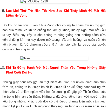
Lúc Mọi Thứ Trở Nên Tốt Hơn Sau Khi Thấy Mình Đã Mất Hết
Niềm Hy Vọng
Đôi khi có vẻ như Thiên Chúa đang chờ chúng ta chạm tới những giới
hạn của mình, và khi ta chẳng thể làm gì khác, lúc ấy Ngài mới bắt đầu
ra tay. Điều này xảy ra cho chúng ta cũng giống như những cánh cửa
vốn bị đóng kín mà nay được mở toang. Và tình huống, và cuộc vật lộn
vốn bị xem là “vô phương cứu chữa” này, giờ đây lại được giải quyết
gọn gàng trong giây lát.
Khi Ta Đồng Hành Với Một Người Thân Yêu Trong Những Giây
Phút Cuối Đời Họ
Những giây phút này gợi lên một niềm đau xót, tuy nhiên, dưới ánh nhìn
Đức tin, chúng ta lại được khích lệ, được ủi an để đồng hành với người
thân yêu và chiêm ngắm việc họ lên đường để gặp gỡ Thiên Chúa của
họ trong bình an sâu thẳm. Những ai đã từng đồng hành với người thân
yêu trong những khắc cuối đời có thể được chứng kiến một cảm xúc
mãnh liệt phút chia li, nhưng cũng thấy một sự bình an và niềm an ủi sâu