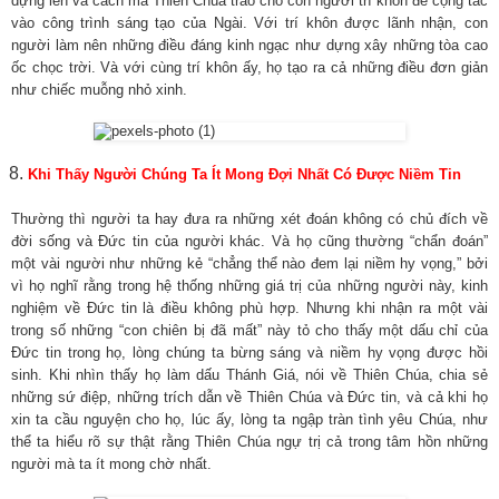
dựng lên và cách mà Thiên Chúa trao cho con người trí khôn để cộng tác
vào công trình sáng tạo của Ngài. Với trí khôn được lãnh nhận, con
người làm nên những điều đáng kinh ngạc như dựng xây những tòa cao
ốc chọc trời. Và với cùng trí khôn ấy, họ tạo ra cả những điều đơn giản
như chiếc muỗng nhỏ xinh.
Khi Thấy Người Chúng Ta Ít Mong Đợi Nhất Có Được Niềm Tin
Thường thì người ta hay đưa ra những xét đoán không có chủ đích về
đời sống và Đức tin của người khác. Và họ cũng thường “chẩn đoán”
một vài người như những kẻ “chẳng thể nào đem lại niềm hy vọng,” bởi
vì họ nghĩ rằng trong hệ thống những giá trị của những người này, kinh
nghiệm về Đức tin là điều không phù hợp. Nhưng khi nhận ra một vài
trong số những “con chiên bị đã mất” này tỏ cho thấy một dấu chỉ của
Đức tin trong họ, lòng chúng ta bừng sáng và niềm hy vọng được hồi
sinh. Khi nhìn thấy họ làm dấu Thánh Giá, nói về Thiên Chúa, chia sẻ
những sứ điệp, những trích dẫn về Thiên Chúa và Đức tin, và cả khi họ
xin ta cầu nguyện cho họ, lúc ấy, lòng ta ngập tràn tình yêu Chúa, như
thể ta hiểu rõ sự thật rằng Thiên Chúa ngự trị cả trong tâm hồn những
người mà ta ít mong chờ nhất.