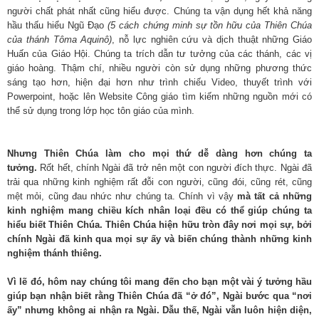
người chất phát nhất cũng hiểu được. Chúng ta vận dụng hết khả năng
hầu thấu hiểu Ngũ Đạo
(5 cách chứng minh sự tồn hữu của Thiên Chúa
của thánh Tôma Aquinô)
, nỗ lực nghiên cứu và dịch thuật những Giáo
Huấn của Giáo Hội. Chúng ta trích dẫn tư tưởng của các thánh, các vị
giáo hoàng. Thậm chí, nhiều người còn sử dụng những phương thức
sáng tạo hơn, hiện đại hơn như trình chiếu Video, thuyết trình với
Powerpoint, hoặc lên Website Công giáo tìm kiếm những nguồn mới có
thể sử dụng trong lớp học tôn giáo của mình.
Nhưng Thiên Chúa làm cho mọi thứ dễ dàng hơn chúng ta
tưởng.
Rốt hết, chính Ngài đã trở nên một con người đích thực. Ngài đã
trải qua những kinh nghiệm rất đỗi con người, cũng đói, cũng rét, cũng
mệt mỏi, cũng đau nhức như chúng ta. Chính vì vậy
mà tất cả những
kinh nghiệm mang chiều kích nhân loại đều có thể giúp chúng ta
hiểu biết Thiên Chúa. Thiên Chúa hiện hữu tròn đây nơi mọi sự, bởi
chính Ngài đã kinh qua mọi sự ấy và biến chúng thành những kinh
nghiệm thánh thiêng.
Vì lẽ đó, hôm nay chúng tôi mang đến cho bạn một vài ý tưởng hầu
giúp bạn nhận biết rằng Thiên Chúa đã “ở đó”, Ngài bước qua “nơi
ấy” nhưng không ai nhận ra Ngài. Dẫu thế, Ngài vẫn luôn hiện diện,