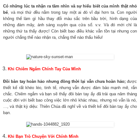
Có những lúc ta nhận ra tầm nhìn và sự hiểu biết của mình thật nhỏ
bé
, và mọi thứ đều nằm trong tay một ai đó vĩ đại hơn ta. Con người
không thể làm gì hầu thay đổi màu sắc trên bầu trời, hình dạng của
những đám mây, ánh sáng xuyên qua cửa sổ. v.v. Và đó mới chỉ là
những thứ ta thấy được! Còn biết bao điều khác vẫn tồn tại nhưng con
người chẳng thể nào nhận ra, chẳng thể nào thấu hiểu!
Khi Chiêm Ngắm Chính Tay Của Mình
Đôi bàn tay hoàn hảo nhưng đồng thời lại vẫn chưa hoàn hảo;
được
thiết kế rất khéo léo, tinh tế, nhưng vẫn được đảm bảo mạnh mẽ, rắn
chắc. Chiêm ngắm và bạn sẽ thấy đôi bàn tay ấy đã trải qua năm tháng
cuộc đời với biết bao công việc lớn nhỏ khác nhau, nhưng nó vẫn là nó,
…, và thật kỳ diệu: Thiên Chúa đã nghĩ về và thiết kế đôi bàn tay ấy cho
bạn.
Khi Bạn Trò Chuyện
Với Chính Mình