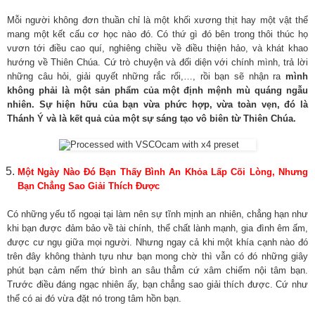
Mỗi người không đơn thuần chỉ là một khối xương thịt hay một vật thể
mang một kết cấu cơ học nào đó. Có thứ gì đó bên trong thôi thúc họ
vươn tới điều cao quí, nghiêng chiều về điều thiện hảo, và khát khao
hướng về Thiên Chúa. Cứ trò chuyện và đối diện với chính mình, trả lời
những câu hỏi, giải quyết những rắc rối,…, rồi bạn sẽ nhận ra
mình
không phải là một sản phẩm của một định mệnh mù quáng ngẫu
nhiên. Sự hiện hữu của bạn vừa phức hợp, vừa toàn vẹn, đó là
Thánh Ý và là kết quả của một sự sáng tạo vô biên từ Thiên Chúa.
Một Ngày Nào Đó Bạn Thấy Bình An Khỏa Lấp Cõi Lòng, Nhưng
Bạn Chẳng Sao Giải Thích Được
Có những yếu tố ngoại tại làm nên sự tĩnh mịnh an nhiên, chẳng hạn như
khi bạn được đảm bảo về tài chính, thể chất lành mạnh, gia đình êm ấm,
được cư ngụ giữa mọi người. Nhưng ngay cả khi một khía cạnh nào đó
trên đây không thành tựu như bạn mong chờ thì vẫn có đó những giây
phút bạn cảm nếm thứ bình an sâu thẳm cứ xâm chiếm nội tâm bạn.
Trước điều đáng ngạc nhiên ấy, bạn chẳng sao giải thích được. Cứ như
thể có ai đó vừa đặt nó trong tâm hồn bạn.