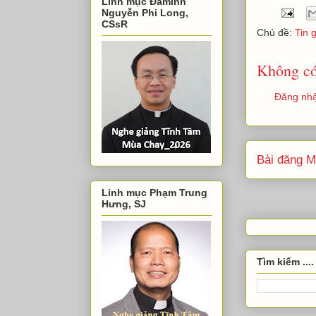
Linh mục Đaminh
Nguyễn Phi Long,
CSsR
Chủ đề:
Tin 
Không có
Đăng nhậ
Bài đăng M
Linh mục Phạm Trung
Hưng, SJ
Tìm kiếm ....