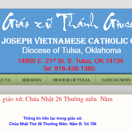
ỤC VỤ
HỘI ĐOÀN
DIOCESE OF TULSA
VATICAN NEWS
n giáo xứ; Chúa Nhật 26 Thường niên. Năm
Thông tin liên lạc trong giáo xứ.
Chúa Nhật Thứ 26 Thường Niên. Năm B. Số 706