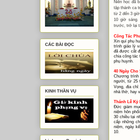
Niên học đã b
tập thánh ca t
từ 2 đến 3 giờ
10 giờ sáng
trước, trở lại 
Công Tác Ph
Xin quí phụ h
CÁC BÀI ĐỌC
trình giáo lý
đã được cắt đ
chia công tác
phụ huynh.
40 Ngày Cho
Chương trình
người, từ 25
Vọng, địa chỉ
KINH THẦN VỤ
nhà thờ, hay
Thánh Lễ Kỷ
Đức giám mục
niệm hôn phối
30 chiều tại 
cấp những ch
niệm, ngày kế
10.