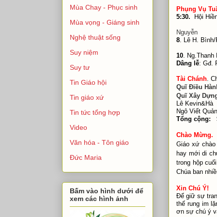
Mùa Chay - Phục sinh
Phụng Vụ Tu
5:30.
Hội H
Mùa vọng - Giáng sinh
Nguyễn
Nghệ thuật sống
8
. Lê H. B
T
Suy niệm
10
. Ng.Thanh
Dâng lễ
: G
Suy tư
Tài Chánh
.
Ch
Tin Giáo hội
Quĩ Điều Hàn
Quĩ Xây Dựn
Tin giáo xứ
Lê Kevin&Hà
Ngô Viết Quả
Tin tức tổng hợp
Tổng cộng: 
Video
Chào Mừng.
Văn hóa - Tôn giáo
Giáo xứ chào 
hay mới di ch
Đức Maria
trong hộp cuố
Chúa ban nhiề
Xin Chú Ý!
Bấm vào hình dưới để
Để giữ sự tran
xem các hình ảnh
thế rung im l
ơn sự chú ý v