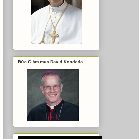
Đức Giám mục David Konderla
. . . .