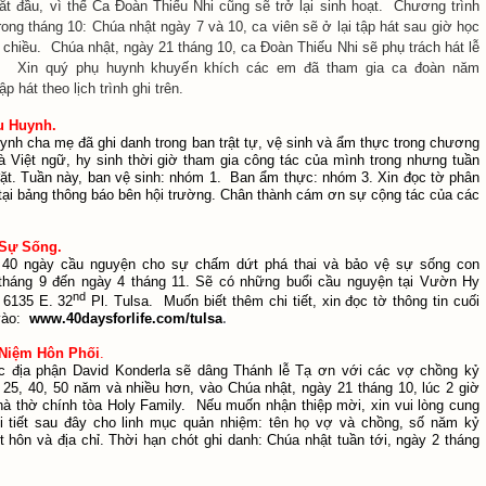
ắt đầu, vì thế Ca Đoàn Thiếu Nhi cũng sẽ trở lại sinh hoạt. Chương trình
rong tháng 10: Chúa nhật ngày 7 và 10, ca viên sẽ ở lại tập hát sau giờ học
 chiều. Chúa nhật, ngày 21 tháng 10, ca Đoàn Thiếu Nhi sẽ phụ trách hát lễ
. Xin quý phụ huynh khuyến khích các em đã tham gia ca đoàn năm
tập hát theo lịch trình ghi trên.
u Huynh.
uynh cha mẹ đã ghi danh trong ban trật tự, vệ sinh và ẩm thực trong chương
 và Việt ngữ, hy sinh thời giờ tham gia công tác của mình trong nhưng tuần
ặt. Tuần này, ban vệ sinh: nhóm 1. Ban ẩm thực: nhóm 3. Xin đọc tờ phân
 tại bảng thông báo bên hội trường. Chân thành cám ơn sự cộng tác của các
 Sự Sống.
 40 ngày cầu nguyện cho sự chấm dứt phá thai và bảo vệ sự sống con
 tháng 9 đến ngày 4 tháng 11. Sẽ có những buổi cầu nguyện tại Vườn Hy
nd
: 6135 E. 32
Pl. Tulsa. Muốn biết thêm chi tiết, xin đọc tờ thông tin cuối
 vào:
www.40daysforlife.com/tulsa
.
 Niệm Hôn Phối
.
 địa phận David Konderla sẽ dâng Thánh lễ Tạ ơn với các vợ chồng kỷ
 25, 40, 50 năm và nhiều hơn, vào Chúa nhật, ngày 21 tháng 10, lúc 2 giờ
nhà thờ chính tòa Holy Family. Nếu muốn nhận thiệp mời, xin vui lòng cung
i tiết sau đây cho linh mục quản nhiệm: tên họ vợ và chồng, số năm kỷ
t hôn và địa chỉ. Thời hạn chót ghi danh: Chúa nhật tuần tới, ngày 2 tháng