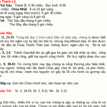
h Thánh Lễ
.
Thứ Sáu
:
Thánh lễ: 6:30 chiều. Đọc kinh: 6:00
0 chiều.
Chúa Nhật
:
8 và 10 giờ sáng.
nh lễ vọng (ngày hôm trước): 6 giờ 30 chiều
ong ngày: 8 giờ sáng và 8 giờ tối
.
Thể
:
Thứ Sáu đầu tháng 6 giờ chiều.
đầu tháng 5 giờ chiều.
uần Này.
 11, 25-29
. Trong bài đọc 1 trích sách Dân số tuần này, chúng ta
được biết
nh tức khi nghe các kỳ lão nói tiên tri, nhưng ông Môisen bảo: Ai làm được
ệc tốt đều do Chúa Thánh Thần ban, không được ngăn cấm họ. Đó là nội
ày.
. 5, 1-6
. Thánh Giacôbê lên án gắt gao kẻ giàu mà bất nhân ác đức, sống
, bóc lột nhân công, giết hại người công chính. Đó là ý nghĩa đoạn thư sau
. 9, 38-43
. Tin mừng hôm nay dạy chúng ta sống thương yêu hiệp nhất,
mọi người, không nên lấy danh Chúa gây chia rẽ, bè phái, và phe nhóm.
g tốt cho nhau, tránh mọi nguyên cớ gây tội lỗi cho mình và gương xấu
ác.
Đáp ca
.
Giới răn Chúa chính trực, làm hoan lạc tâm can.
uần Tới
:
St. 2, 18-24; Dt. 2, 9-11; Mc. 10, 2-12.
g Kitô hữu, nhiều khi vì tự cao mà chúng ta gây ra những sự chia rẽ và
m gường xấu cho kẻ khác. Chúng ta nói nhiều đến nạn kỳ thị tôn giáo, thế