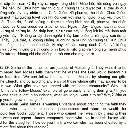
đề cập đến nạn kỳ thị xảy ra ngay trong chính Giáo hội, hội dòng và ngay
 Thế nên, lời Chúa hôm nay thúc giục chúng ta tự duyệt xét lại thái độ của
ững việc lấy hay nhân danh Chúa Giêsu để phục vụ tha nhân. Chúa Giêsu
ta một mẫu gương tuyệt vời khi đối diện với những người phục vụ, thực thi
 ái. Theo đó, tất cả những ai thực thi công bình bác ái, phục vụ tha nhân
 thuộc về Chúa Giêsu và Giáo hội của Người. Đây là giáo huấn rất quan
n đừng vì những lợi lộc thấp hèn, sự tự cao hay vì lòng ích kỷ mà đánh mất
ng yếu này. “Không ai lấy danh nghĩa Thầy làm phép lạ, rồi ngay sau đó lại
 Thầy. Quả thật, ai không chống lại chúng ta là ủng hộ chúng ta”. Xin Chúa
i chúng ta thấm nhuần chân lý này, để làm sáng danh Chúa, và không
i và cổ võ những giá trị công bình bác ái Kitô giáo và trong sứ mệnh phục
 Tin mừng, không chỉ cho chúng ta mà còn cho mọi người.
25-29
.
Some of the Israelites are jealous of Moses' gift. They want it to be
rivileged few. Moses tells them that he wishes the Lord would bestow his
 the Israelites. We can follow the example of Moses by sharing our gifts
the Church, and by avoiding any envy of those whose gifts may appear to be
our own. What gifts have you shared with the parish community? Why is it
 Christians follow Moses' example of generously sharing their gifts? If you
 one spiritual gift in abundance, what would you want it to be? Why? Who or
p you to grow in this gift?
 Once again Saint James is warning Christians about practicing the faith they
 rich who crave for expensive possessions and store up wealth for
ould fear God's judgment. Those who gained their wealth by cheating their
d weep and repent. James compares those who live in selfish luxury with
ed for the slaughter. How do you think a worker who has been cheated by a
might feel about this reading?