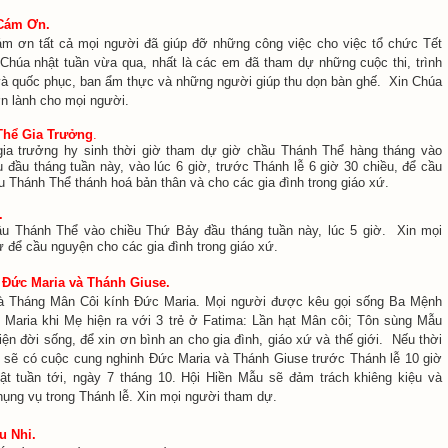
Cám Ơn.
m ơn tất cả mọi người đã giúp đỡ những công việc cho việc tổ chức Tết
 Chúa nhật tuần vừa qua, nhất là các em đã tham dự những cuộc thi, trình
 và quốc phục, ban ẩm thực và những người giúp thu dọn bàn ghế. Xin Chúa
ơn lành cho mọi người.
Thể Gia Trưởng
.
gia trưởng hy sinh thời giờ tham dự giờ chầu Thánh Thể hàng tháng vào
 đầu tháng tuần này, vào lúc 6 giờ, trước Thánh lễ 6 giờ 30 chiều, để cầu
u Thánh Thể thánh hoá bản thân và cho các gia đình trong giáo xứ.
.
ầu Thánh Thể vào chiều Thứ Bảy đầu tháng tuần này, lúc 5 giờ. Xin mọi
 để cầu nguyện cho các gia đình trong giáo xứ.
Đức Maria và Thánh Giuse.
à Tháng Mân Côi kính Đức Maria. Mọi người được kêu gọi sống Ba Mệnh
Maria khi Mẹ hiện ra với 3 trẻ ở Fatima: Lần hạt Mân côi; Tôn sùng Mẫu
ện đời sống, để xin ơn bình an cho gia đình, giáo xứ và thế giới. Nếu thời
ện, sẽ có cuộc cung nghinh Đức Maria và Thánh Giuse trước Thánh lễ 10 giờ
t tuần tới, ngày 7 tháng 10. Hội Hiền Mẫu sẽ đảm trách khiêng kiệu và
ụng vụ trong Thánh lễ. Xin mọi người tham dự.
u Nhi
.