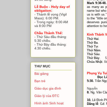
Mark 9:38-48
.
Lễ Buộc - Holy day of
as many as po
obligation:
name but who 
- Thánh lễ vọng (Vigil
us is with us.
Mass): 6:00 PM.
to the "little
- Trong ngày: 8:00 AM
deserves pun
và 8:00 PM
attention to h
Chầu Thánh Thể:
Kinh Thánh V
- Thứ Sáu đầu tháng:
Thứ Hai
. G. 
5:30 chiều.
Thứ Ba
. Xh.
- Thứ Bảy đầu tháng:
Thứ Tư
. G. 
4:30 chiều.
Thứ Năm
. G.
Thứ Sáu
. G.
Thứ Bảy
. 5
Chúa Nhật
. 8
Các Lh.
THƯ MỤC
Phụng Vụ Tuâ
Bài giảng
Đọc L
5:30.
Trần N
Bạn trẻ
Giáo dục gia đình
Nguyễn
8.
Ng. Văn Cả
Giáo lý của ĐTC
Ga
10.
Lê Đình 
Hình ảnh Sinh hoạt
Dâng lễ
: G