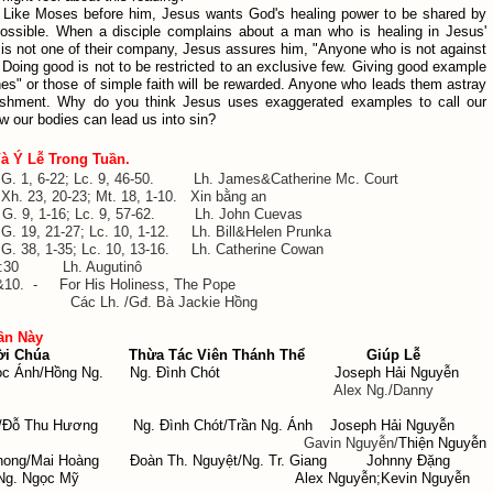
Like Moses before him, Jesus wants God's healing power to be shared by
ssible. When a disciple complains about a man who is healing in Jesus'
is not one of their company, Jesus assures him, "Anyone who is not against
” Doing good is not to be restricted to an exclusive few. Giving good example
 ones" or those of simple faith will be rewarded. Anyone who leads them astray
ishment. Why do you think Jesus uses exaggerated examples to call our
ow our bodies can lead us into sin?
à Ý Lễ Trong Tuần.
1, 6-22; Lc. 9, 46-50. Lh. James&Catherine Mc. Court
 23, 20-23; Mt. 18, 1-10. Xin bằng an
9, 1-16; Lc. 9, 57-62. Lh. John Cuevas
 19, 21-27; Lc. 10, 1-12. Lh. Bill&Helen Prunka
 38, 1-35; Lc. 10, 13-16. Lh. Catherine Cowan
:30 Lh. Augutinô
&10. - For His Holiness, The Pope
 /Gđ. Bà Jackie Hồng
̀n Này
ời Chúa
Thừa Tác Viên Thánh Thể
Giúp Lễ
gọc Ánh/Hồng Ng. Ng. Đình Chót Joseph Hải Nguyễn
Alex Ng./Danny
/Đỗ Thu Hương Ng. Đình Chót/Trần Ng. Ánh Joseph Hải Nguyễn
vin Nguyễn/
Thiện Nguyễn
Phong/Mai Hoàng Đoàn Th. Nguyệt/Ng. Tr. Giang Johnny Đặng
đ. Ng. Ngọc Mỹ Alex Nguyễn;Kevin Nguyễn