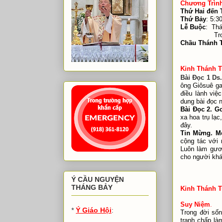
Chương Trìn
Thứ Hai đến 
Thứ Bảy
:
5:3
Lễ Buộc
:
Thá
Tr
Chầu Thánh 
Thứ Bảy 
Kinh Thánh T
Bài Đọc 1 Ds.
ông Giôsuê ga
điều lành vi
dung bài đọc n
Bài Đọc 2. Gc
xa hoa trụ lạc
đây.
Tin Mừng. Mc
cộng tác với 
Luôn làm gươn
cho người kh
Ý CẦU NGUYỆN
THÁNG BẢY
Kinh Thánh T
Suy Niệm
.
*
Ý Giáo Hội
:
Trong đời sốn
tranh chấp là