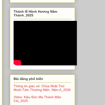
Thánh lễ Hành Hương Năm
Thánh_2025
Bài đăng phổ biến
Thông tin giáo xứ: Chúa Nhật Thứ
Mười Tám Thường Niên. Năm A_2026
Video: Kiệu Đức Mẹ Thánh Mân
Côi_2025