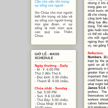
Cầu cho việc tôn trọng
nhưng ít khi 
sự sống con người
:
trong giáo xứ.
mình trước nh
Xin Chúa cho mọi người
đã cho chúng 
biết tôn trọng và bảo vệ
công bình bác
sự sống con người trong
đồng loại đều
mọi giai đoạn, vì sự
trọng. Thế nê
sống là một món quà
giáo huấn trọ
cao quý của Thiên
có thể nói xấu
Chúa.
cho mỗi ngườ
ngừng thực th
vụ, rao giảng
Reflection.
GIỜ LỄ - MASS
Numbers. 11:
SCHEDULE
kept by the p
spirit on all
Ngày thường - Daily
generously in 
- M - F. 6:00 PM
greater than 
Thứ 2 đến Thứ 6:
important that
- Đọc kinh: 5:30 chiều
could have any
- Thánh lễ: 6:00 chiều.
what might hel
James 5:1-6
.
Chúa nhật - Sunday
profess. The
- Sat. 5:00 PM
themselves sh
- Sun. 8 & 10 AM
workers shoul
- Thứ Bảy: 5:00 chiều.
calves fatten
- Chúa Nhật: 8:00 và
rich employer 
10:00 sáng.