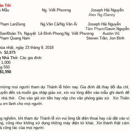
ần Tới
iền Mẫu Ng. Viết Phương Joseph Hải Nguyễn
Alex Ng./Danny
ình/Phạm LanDung Ng.Văn Cả/Ng.Văn Ái Joseph Hải Nguyễn
âm Phạm/
Gavin Nguyễn
 Ban/Đoàn Th. Nguyệt Lê Đình Phong;Ng. Viết Phương Austin Vũ
đ. Phạm Quang Nam Steven Trần; Jon Đinh
úa nhật, ngày 23 tháng 9, 2018
h
.
$2,875
g Nhà Thờ
.
Các gia đình:
 1,000
ng 550
$1,550
mừng mọi người tham dự Thánh lễ hôm nay. Gia đình đã thay đổi địa chỉ,
uyển đến và muốn gia nhập giáo xứ, xin vui lòng điền vào mẫu ghi danh để
i nhà thờ. Cho vào giỏ xin tiền hay nộp cho văn phòng giáo xứ. Xin Thiên
u ơn lành cho mọi người.
g nghiêm, khi tham dự Thánh lễ xin vui lòng tắt điện thoại hay cài đặt vào vị
ặng, cũng như không xử dụng những máy điện tử khác. Xin thành thật cám
à cộng tác của mọi người.