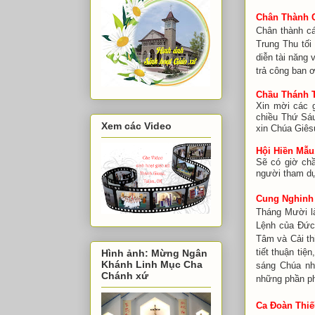
Chân Thành 
Chân thành cá
Trung Thu tối
diễn tài năng
trả công ban 
Chầu Thánh 
Xin mời các 
chiều Thứ Sáu
Xem các Video
xin Chúa Giês
Hội Hiền Mẫu
Sẽ có giờ ch
người tham dự
Cung Nghinh 
Tháng Mười l
Lệnh của Đức 
Tâm và Cải thi
tiết thuận ti
Hình ảnh: Mừng Ngân
Khánh Linh Mục Cha
sáng Chúa nhậ
Chánh xứ
những phần ph
Ca Đoàn Thiế