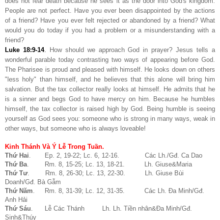
does not fear death because he sees it as the door into God's kingdom.
People are not perfect. Have you ever been disappointed by the actions
of a friend? Have you ever felt rejected or abandoned by a friend? What
would you do today if you had a problem or a misunderstanding with a
friend?
Luke 18:9-14
.
How should we approach God in prayer? Jesus tells a
wonderful parable today contrasting two ways of appearing before God.
The Pharisee is proud and pleased with himself. He looks down on others
"less holy" than himself, and he believes that this alone will bring him
salvation. But the tax collector really looks at himself. He admits that he
is a sinner and begs God to have mercy on him. Because he humbles
himself, the tax collector is raised high by God. Being humble is seeing
yourself as God sees you: someone who is strong in many ways, weak in
other ways, but someone who is always loveable!
Kinh Thánh Và Ý Lễ Trong Tuần.
Thứ Hai
. Ep. 2, 19-22; Lc. 6, 12-16. Các Lh./Gđ. Ca Dao
Thứ Ba
. Rm. 8, 15-25; Lc. 13, 18-21. Lh. Giuse&Maria
Thứ Tư
. Rm. 8, 26-30; Lc. 13, 22-30. Lh. Giuse Bùi
Doanh/Gđ. Bà Gẫm
Thứ Năm
. Rm. 8, 31-39; Lc. 12, 31-35. Các Lh. Đa Minh/Gđ.
Anh Hải
Thứ Sáu
. Lễ Các Thánh Lh. Lh. Tiền nhân&Đa Minh/Gđ.
Sinh&Thúy