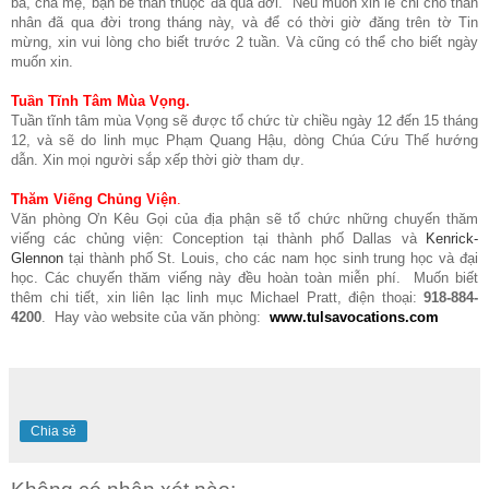
bà, cha mẹ, bạn bè thân thuộc đã qua đời. Nếu muốn xin lễ chỉ cho thân
nhân đã qua đời trong tháng này, và để có thời giờ đăng trên tờ Tin
mừng, xin vui lòng cho biết trước 2 tuần. Và cũng có thể cho biết ngày
muốn xin.
Tuần Tĩnh Tâm Mùa Vọng.
Tuần tĩnh tâm mùa Vọng sẽ được tổ chức từ chiều ngày 12 đến 15 tháng
12, và sẽ do linh mục Phạm Quang Hậu, dòng Chúa Cứu Thế hướng
dẫn. Xin mọi người sắp xếp thời giờ tham dự.
Thăm Viếng Chủng Viện
.
Văn phòng Ơn Kêu Gọi của địa phận sẽ tổ chức những chuyến thăm
viếng các chủng viện: Conception tại thành phố Dallas và
Kenrick-
Glennon
tại thành phố St. Louis, cho các nam học sinh trung học và đại
học. Các chuyến thăm viếng này đều hoàn toàn miễn phí. Muốn biết
thêm chi tiết, xin liên lạc linh mục Michael Pratt, điện thoại:
918-884-
4200
. Hay vào website của văn phòng:
www.tulsavocations.com
Chia sẻ