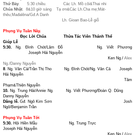
Thứ Bảy
. 5:30 chiều. Các Lh. Mồ côi&Thai nhi
Chúa Nhật
. 8&10 giờ sáng Tạ ơn&Các Lh.Cha mẹ;Mát-
thêu;Mađalêna/Gđ.A Danh
Lh. Gioan Bao-Lễ giỗ
Phụng Vụ Tuần Này.
Đọc Lời Chúa
Thừa Tác Viên Thánh Thể
Giúp Lễ
5:30.
Ng. Đình Chót/Lâm Đỗ Ng. Viết Phương
Joseph Hải Nguyễn
Ken Ng./
Alex
Ng./Danny Nguyễn
8
. Ng. Văn Cả/Trần Thị Tho Ng. Đình Chót/Ng. Văn Cả Joseph
Hải Nguyễn
Tâm
Phạm&Thiện Nguyễn
10.
Ng. Trung Hải/Annie Ng. Ng. Viết Phương/Đoàn Q. Dũng
Danny Nguyễn
Dâng lễ.
Gđ. Ngô Kim Sơn Josh
Ngô/Benjamin Trần
Phụng Vụ Tuần Tới
5:30.
Hội Hiền Mẫu Ng. Trung Trực
Joseph Hải Nguyễn
Ken Ng./
Alex