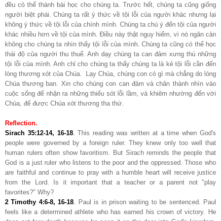
đều có thể thành bài học cho chúng ta. Trước hết, chúng ta cũng giống
người biệt phái. Chúng ta rất ý thức về tội lỗi của người khác nhưng lại
không ý thức về tội lỗi của chính mình. Chúng ta chú ý đến tội của người
khác nhiều hơn về tội của mình. Điều này thật nguy hiểm, vì nó ngăn cản
không cho chúng ta nhìn thấy tội lỗi của mình. Chúng ta cũng có thể học
thái độ của người thu thuế. Anh dạy chúng ta can đảm xưng thú những
tội lỗi của mình. Anh chỉ cho chúng ta thấy chúng ta là kẻ tội lỗi cần đến
lòng thương xót của Chúa. Lạy Chúa, chúng con có gì mà chẳng do lòng
Chúa thương ban. Xin cho chúng con can đảm và chân thành nhìn vào
cuộc sống để nhận ra những thiếu sót lỗi lầm, và khiêm nhường đến với
Chúa, để được Chúa xót thương tha thứ.
Reflection.
Sirach 35:12-14, 16-18
.
This reading was written at a time when God's
people were governed by a foreign ruler. They knew only too well that
human rulers often show favoritism. But Sirach reminds the people that
God is a just ruler who listens to the poor and the oppressed. Those who
are faithful and continue to pray with a humble heart will receive justice
from the Lord. Is it important that a teacher or a parent not "play
favorites?" Why?
2 Timothy 4:6-8, 16-18
.
Paul is in prison waiting to be sentenced. Paul
feels like a determined athlete who has earned his crown of victory. He