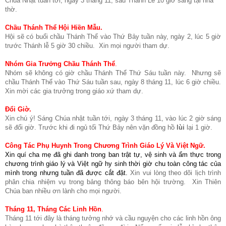
Chúa Nhật tuần tới, ngày 3 tháng 11, sau Thánh Lễ 10 giờ sáng tại nhà
thờ.
Chầu Thánh Thể Hội Hiền Mẫu.
Hội sẽ có buổi chầu Thánh Thể vào Thứ Bảy tuần này, ngày 2, lúc 5 giờ
trước Thánh lễ 5 giờ 30 chiều. Xin mọi người tham dự.
Nhóm Gia Trưởng Chầu Thánh Thể
.
Nhóm sẽ không có giờ chầu Thánh Thể Thứ Sáu tuần này. Nhưng sẽ
chầu Thánh Thể vào Thứ Sáu tuần sau, ngày 8 tháng 11, lúc 6 giờ chiều.
Xin mời các gia trưởng trong giáo xứ tham dự.
Đổi Giờ.
Xin chú ý! Sáng Chúa nhật tuần tới, ngày 3 tháng 11, vào lúc 2 giờ sáng
sẽ đổi giờ. Trước khi đi ngủ tối Thứ Bảy nên vặn đồng hồ
lùi
lại 1 giờ.
Công Tác Phụ Huynh Trong
Chương Trình Giáo Lý Và Việt Ngữ.
Xin quí cha mẹ đã ghi danh trong ban trật tự, vệ sinh và ẩm thực trong
chương trình giáo lý và Việt ngữ hy sinh thời giờ chu toàn công tác của
mình trong nhưng tuần đã được cắt đặt.
Xin vui lòng theo dõi lịch trình
phân chia nhiệm vụ trong bảng thông báo bên hội trường. Xin Thiên
Chúa ban nhiều ơn lành cho mọi người.
Tháng 11, Tháng Các Linh Hồn
.
Tháng 11 tới đây là tháng tưởng nhớ và cầu nguyện cho các linh hồn ông