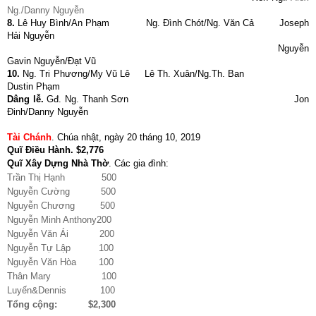
Ng./Danny Nguyễn
8.
Lê Huy Bình/An Phạm Ng. Đình Chót/Ng. Văn Cả Joseph
Hải Nguyễn
Nguyễn
Gavin Nguyễn/Đạt Vũ
10.
Ng. Tri Phương/My Vũ Lê Lê Th. Xuân/Ng.Th. Ban
Dustin Phạm
Dâng lễ.
Gđ. Ng. Thanh Sơn Jon
Đinh/Danny Nguyễn
Tài Chánh
.
Chúa nhật, ngày 20 tháng 10, 2019
Quĩ Điều Hành. $2,776
Quĩ Xây Dựng Nhà Thờ
.
Các gia đình:
Trần Thị Hạnh 500
Nguyễn Cường 500
Nguyễn Chương 500
Nguyễn Minh Anthony200
Nguyễn Văn Ái 200
Nguyễn Tự Lập 100
Nguyễn Văn Hòa 100
Thân Mary 100
Luyến&Dennis 100
Tổng cộng: $2,300