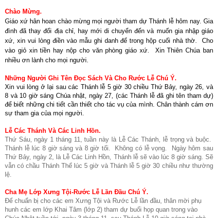
Chào Mừng.
Giáo xứ hân hoan chào mừng mọi người tham dự Thánh lễ hôm nay. Gia
đình đã thay đổi địa chỉ, hay mới di chuyển đến và muốn gia nhập giáo
xứ, xin vui lòng điền vào mẫu ghi danh để trong hộp cuối nhà thờ. Cho
vào giỏ xin tiền hay nộp cho văn phòng giáo xứ. Xin Thiên Chúa ban
nhiều ơn lành cho mọi người.
Những Người Ghi Tên Đọc Sách Và Cho Rước Lễ Chú Ý.
Xin vui lòng ở lại sau các Thánh lễ 5 giờ 30 chiều Thứ Bảy, ngày 26, và
8 và 10 giờ sáng Chúa nhật, ngày 27, (các Thánh lễ đã ghi tên tham dự)
để biết những chi tiết cần thiết cho tác vụ của mình. Chân thành cám ơn
sự tham gia của mọi người.
Lễ Các Thánh Và Các Linh Hồn.
Thứ Sáu, ngày 1 tháng 11, tuần này là Lễ Các Thánh, lễ trọng và buộc.
Thánh lễ lúc 8 giờ sáng và 8 giờ tối. Không có lễ vọng. Ngày hôm sau
Thứ Bảy, ngày 2, là Lễ Các Linh Hồn, Thánh lễ sẽ vào lúc 8 giờ sáng. Sẽ
vẫn có chầu Thánh Thể lúc 5 giờ và Thánh lễ 5 giờ 30 chiều như thường
lệ.
Cha Mẹ Lớp Xưng Tội-Rước Lễ Lần Đầu Chú Ý.
Để chuẩn bị cho các em Xưng Tội và Rước Lễ lần đầu, thân mời phụ
hunh các em lớp Khai Tâm (lớp 2) tham dự buổi họp quan trong vào