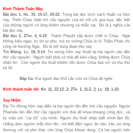
Kinh Thánh Tuần Này
.
Bài đọc 1. Hc. 35, 15-17, 20-22.
Trong bài đọc trích sách Huấn ca hôm
nay, Thiên Chúa nhận lờI cầu nguyện của kẻ mồ côi góa bụa, đặc biệt
của những ngườI có lòng khiêm nhường và nhẫn nại. Đó là ý nghĩa của
bài đọc này.
Bài đọc 2. 2Tm. 4, 6-19
. Thánh Phaolô sắp được chết vì Chúa. Ngài
không kiêu ngạo, tự tin tự phụ, mà tin tưởng Chúa là Vị Thẩm Phán chí
công sẽ thưởng Ngài. Đó là nộI dung đoạn thư này.
Tin Mừng. Lc. 18, 9-14
. Tin mừng hôm nay thuật lại hai người vào đền
thờ cầu nguyện. Người biệt phái có thái độ kiêu căng, không được Chúa
nhận lời. Còn người thu thuế khiêm tốn được Chúa ban ơn và tha thứ
tội lỗi.
Đáp Ca:
Kìa người đau khổ cầu cứu và Chúa đã nghe.
Kinh thánh tuần tới
: Kn. 11, 22-12, 2; 2Tx. 1, 11-2, 2; Lc. 19, 1-10.
Suy Niệm
.
Bài Tin Mừng hôm nay diễn tả hai người lên đền thờ cầu nguyện. Người
Pharisêu lên đền thờ cầu nguyện với thái độ khoe khoang công đức, và
tự mãn với "cái tôi" của mình. Người thu thuế nhận biết mình lầm lỗi,
chẳng dám ngước mắt nhìn lên, chỉ biết đấm ngực ăn năn, kêu xin lòng
thương xót và phó thác cho lòng Chúa khoan dung. Cả hai người trên