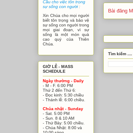
Cầu cho việc tôn trọng
sự sống con người
:
Bài đăng M
Xin Chúa cho mọi người
biết tôn trọng và bảo vệ
sự sống con người trong
mọi giai đoạn, vì sự
sống là một món quà
cao quý của Thiên
Chúa.
Tìm kiếm ....
GIỜ LỄ - MASS
SCHEDULE
Ngày thường - Daily
- M - F. 6:00 PM
Thứ 2 đến Thứ 6:
- Đọc kinh: 5:30 chiều
- Thánh lễ: 6:00 chiều.
Chúa nhật - Sunday
- Sat. 5:00 PM
- Sun. 8 & 10 AM
- Thứ Bảy: 5:00 chiều.
- Chúa Nhật: 8:00 và
10:00 sáng.