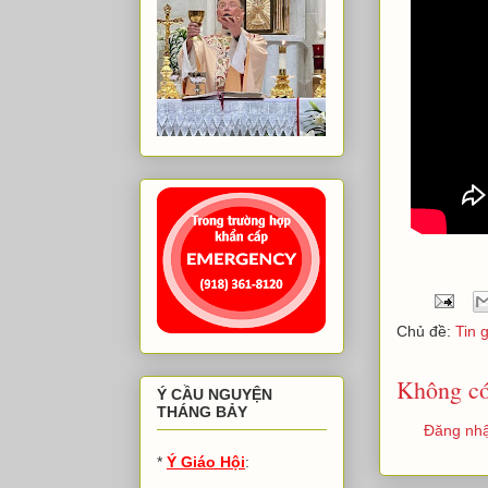
Chủ đề:
Tin 
Không có
Ý CẦU NGUYỆN
THÁNG BẢY
Đăng nhậ
*
Ý Giáo Hội
: