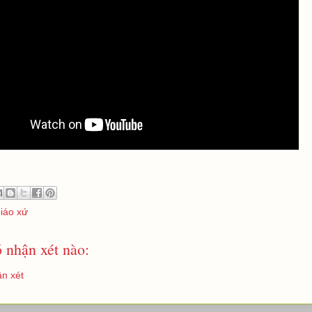
giáo xứ
 nhận xét nào:
n xét