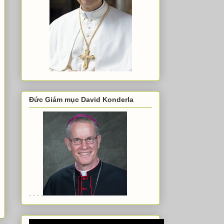
Đức Giám mục David Konderla
. . . .