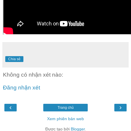
Chia sẻ
Không có nhận xét nào:
Đăng nhận xét
‹
›
Trang chủ
Xem phiên bản web
Được tạo bởi
Blogger
.