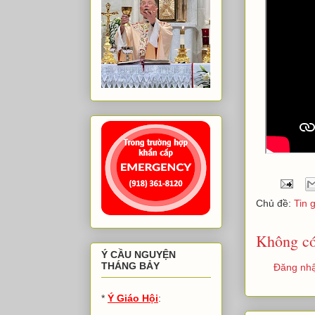
Chủ đề:
Tin 
Không có
Ý CẦU NGUYỆN
THÁNG BẢY
Đăng nhậ
*
Ý Giáo Hội
: