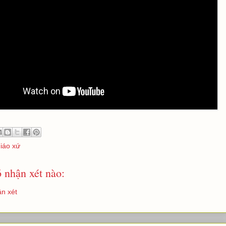
giáo xứ
 nhận xét nào:
n xét