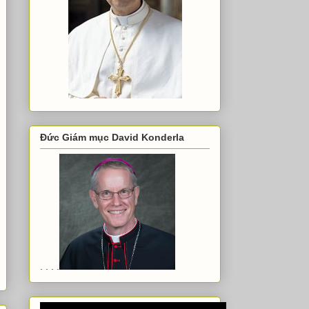
Đức Giám mục David Konderla
. . . .