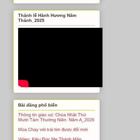
Thánh lễ Hành Hương Năm
Thánh_2025
Bài đăng phổ biến
Thông tin giáo xứ: Chúa Nhật Thứ
Mười Tám Thường Niên. Năm A_2026
Mùa Chay với trái tim được đổi mới
Video: Kiệu Đức Mẹ Thánh Mân