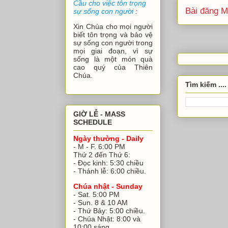
Cầu cho việc tôn trọng
Bài đăng M
sự sống con người
:
Xin Chúa cho mọi người
biết tôn trọng và bảo vệ
sự sống con người trong
mọi giai đoạn, vì sự
sống là một món quà
cao quý của Thiên
Chúa.
Tìm kiếm ....
GIỜ LỄ - MASS
SCHEDULE
Ngày thường - Daily
- M - F. 6:00 PM
Thứ 2 đến Thứ 6:
- Đọc kinh: 5:30 chiều
- Thánh lễ: 6:00 chiều.
Chúa nhật - Sunday
- Sat. 5:00 PM
- Sun. 8 & 10 AM
- Thứ Bảy: 5:00 chiều.
- Chúa Nhật: 8:00 và
10:00 sáng.