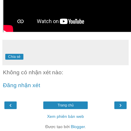
Chia sẻ
Không có nhận xét nào:
Đăng nhận xét
‹
›
Trang chủ
Xem phiên bản web
Được tạo bởi
Blogger
.