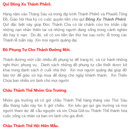
Quĩ Đồng Xu Thánh Phêrô.
Hàng năm vào Tháng Sáu và trong dịp kính Thánh Phêrô và Phaolô Tông
Đồ,
Giáo hội Hoa kỳ có cuộc quyên tiền cho quĩ
Đồng Xu Thánh Phêrô
.
Quĩ đặc biệt này giúp Đức Thánh Cha có tài chánh cứu trợ khẩn cấp
những nạn nhân thiên tai và những người đang sống trong cảnh nghèo
đói hay tị nạn.
Do đó, sẽ có xin tiền lần thứ hai sau rước lễ trong các
Thánh lễ tuần này. Xin mọi người quảng đại.
Đồ Phụng Tự Cho Thánh Đường Mới.
Thánh đường mới cần nhiều đồ phụng tự để trang trí, và cử hành những
nghi thức phụng vụ.
Danh sách những đồ phụng tự cần thiết được kê
khai trong danh sách ở cuối nhà thờ.
Xin mọi người quảng đại giúp đỡ
bảo trợ để giáo xứ kịp mua để dùng cho ngày khánh thành.
Xin Thiên
Chúa ban nhiều ơn lành cho mọi người.
Chầu Thánh Thể Nhóm Gia Trưởng.
Nhóm gia trưởng sẽ có giờ chầu Thánh Thể hàng tháng vào Thứ Sáu
đầu tháng tuần này lúc 6 giờ chiều.
Xin kêu gọi quí gia trưởng và mọi
người tham dự để cầu nguyện và xin Chúa Giê-su Thánh Thể thánh hóa
cuộc sống cá nhân và ban ơn lành cho gia đình.
Chầu Thánh Thể Hội Hiền Mẫu.