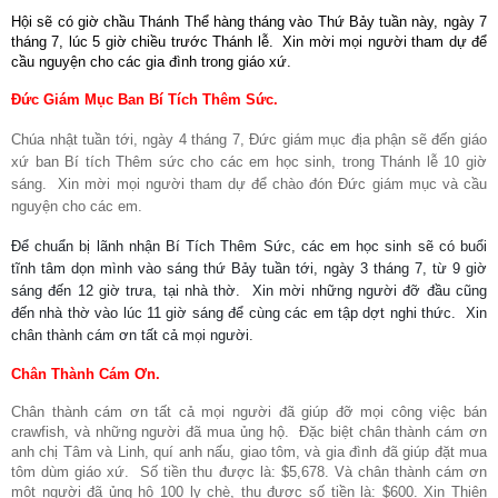
Hội sẽ có giờ chầu Thánh Thể hàng tháng vào Thứ Bảy tuần này, ngày 7
tháng 7, lúc 5 giờ chiều trước Thánh lễ.
Xin mời mọi người tham dự để
cầu nguyện cho các gia đình trong giáo xứ.
Đức Giám Mục Ban Bí Tích Thêm Sức.
Chúa nhật tuần tới, ngày 4 tháng 7, Đức giám mục địa phận sẽ đến giáo
xứ ban Bí tích Thêm sức cho các em học sinh, trong Thánh lễ 10 giờ
sáng.
Xin mời mọi người tham dự để chào đón Đức giám mục và cầu
nguyện cho các em.
Để chuẩn bị lãnh nhận Bí Tích Thêm Sức, các em học sinh sẽ có buổi
tĩnh tâm dọn mình vào sáng thứ Bảy tuần tới, ngày 3 tháng 7, từ 9 giờ
sáng đến 12 giờ trưa, tại nhà thờ. Xin mời những người đỡ đầu cũng
đến nhà thờ vào lúc 11 giờ sáng để cùng các em tập dợt nghi thức. Xin
chân thành cám ơn tất cả mọi người.
Chân Thành Cám Ơn.
Chân thành cám ơn tất cả mọi người đã giúp đỡ mọi công việc bán
crawfish, và những người đã mua ủng hộ.
Đặc biệt chân thành cám ơn
anh chị Tâm và Linh, quí anh nấu, giao tôm, và gia đình đã giúp đặt mua
tôm dùm giáo xứ.
Số tiền thu được là: $5,678. Và chân thành cám ơn
một người đã ủng hộ 100 ly chè, thu được số tiền là: $600. Xin Thiên