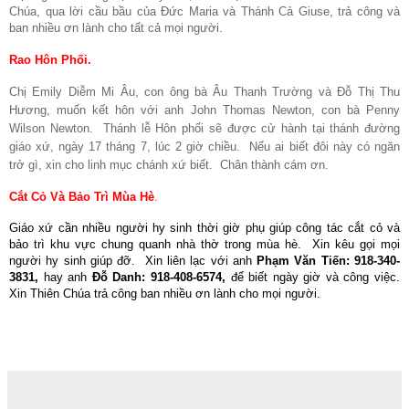
Chúa, qua lời cầu bầu của Đức Maria và Thánh Cả Giuse, trả công và
ban nhiều ơn lành cho tất cả mọi người.
Rao Hôn Phối.
Chị Emily Diễm Mi Âu, con ông bà Âu Thanh Trường và Đỗ Thị Thu
Hương, muốn kết hôn với anh John Thomas Newton, con bà Penny
Wilson Newton.
Thánh lễ Hôn phối sẽ được cử hành tại thánh đường
giáo xứ, ngày 17 tháng 7, lúc 2 giờ chiều.
Nếu ai biết đôi này có ngăn
trở gì, xin cho linh mục chánh xứ biết.
Chân thành cám ơn.
Cắt Cỏ Và Bảo Trì
Mùa Hè
.
Giáo xứ cần nhiều người hy sinh thời giờ phụ giúp công tác cắt cỏ và
bảo trì khu vực chung quanh nhà thờ trong mùa hè.
Xin kêu gọi mọi
người hy sinh giúp đỡ.
Xin liên lạc với anh
Phạm Văn Tiến: 918-340-
3831,
hay anh
Đỗ Danh: 918-408-6574,
để biết ngày giờ và công việc.
Xin Thiên Chúa trả công ban nhiều ơn lành cho mọi người.