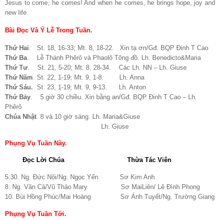
Jesus to come, he comes! And when he comes, he brings hope, joy and
new life.
Bài Đọc Và Ý Lễ Trong Tuần.
Thứ Hai
. St. 18, 16-33; Mt. 8, 18-22. Xin tạ ơn/Gđ. BQP Đinh T Cao
Thứ Ba
. Lễ Thánh Phêrô và Phaolô Tông đồ. Lh. Benedicto&Maria
Thứ Tư
. St. 21, 5-20; Mt. 8, 28-34. Các Lh. NN – Lh. Giuse
Thứ Năm
. St. 22, 1-19; Mt. 9, 1-8. Lh. Anna
Thứ Sáu.
St. 23, 1-19; Mt. 9, 9-13. Lh. Anton
Thứ Bảy
. 5 giờ 30 chiều. Xin bằng an/Gđ. BQP Đinh T Cao – Lh.
Phêrô
Chúa Nhật
. 8 và 10 giờ sáng. Lh. Maria&Giuse
Lh. Giuse
Phụng Vụ Tuần Này.
Đọc Lời Chúa
Thừa Tác Viên
5:30. Ng. Đức Nội/Ng. Ngọc Yến Sơ Kim Anh
8. Ng. Văn Cả/Vũ Thảo Mary Sơ MaiLiên/ Lê Đình Phong
10. Bùi Hồng Phúc/Mai Hoàng Sơ Ánh Tuyết/Ng. Trường Giang
Phụng Vụ Tuần Tới.