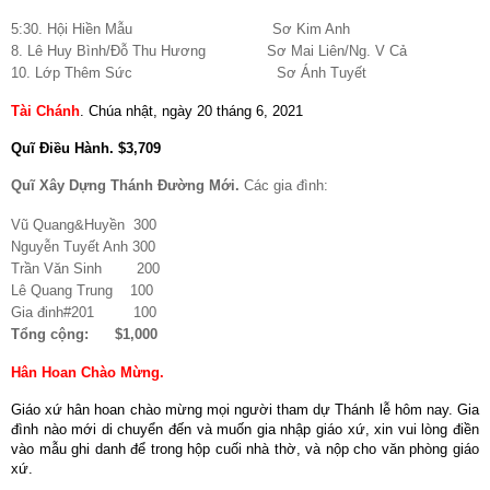
5:30. Hội Hiền Mẫu Sơ Kim Anh
8. Lê Huy Bình/Đỗ Thu Hương Sơ Mai Liên/Ng. V Cả
10. Lớp Thêm Sức Sơ Ánh Tuyết
Tài Chánh
.
Chúa nhật, ngày 20 tháng 6, 2021
Quĩ Điều Hành
.
$3,709
Quĩ Xây Dựng Thánh Đường Mới
.
Các gia đình:
Vũ Quang&Huyền 300
Nguyễn Tuyết Anh 300
Trần Văn Sinh 200
Lê Quang Trung 100
Gia đinh#201 100
Tổng cộng: $1,000
Hân Hoan Chào Mừng.
Giáo xứ hân hoan chào mừng mọi người tham dự Thánh lễ hôm nay. Gia
đình nào mới di chuyển đến và muốn gia nhập giáo xứ, xin vui lòng điền
vào mẫu ghi danh để trong hộp cuối nhà thờ, và nộp cho văn phòng giáo
xứ.