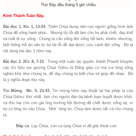
Thứ Bảy đầu tháng 5 giờ chiều.
Kinh Thánh Tuần Này.
Bài đọc 1. Kn. 1, 13-24
. Thiên Chúa dựng nên con người giống hình ảnh
Chúa để sống hạnh phúc.
Nhưng tội lỗi đã làm cho họ phải chết, đau khổ
và mất đi sự sống.
Chúng ta cần sống đời sống tốt lành, khiêm nhường,
biết thống hối ăn năn từ bỏ tội lỗi để đạt được cứu cánh đời sống.
Đó là
nội dung bài đọc 1 hôm nay.
Bài đọc 2. 2Cr. 8, 7-15
.
Trong một cuộc lạc quyên, thánh Phaolô khuyên
các tín hữu noi gương Chúa Giêsu là Đấng giàu có mà vui lòng sống
nghèo khó như chúng ta, để dạy chúng ta biết chia sẻ giúp đỡ nhau.
Đó
là ý nghĩa đoạn thư này.
Tin Mừng.
Mc. 5, 21-43
. Tin mừng hôm nay thuật lại hai phép lạ của
Chúa Giêsu: thứ nhất
làm cho người đàn bà bệnh loạn huyết được khỏi,
và thứ hai cho con gái ông trưởng hội đường đã chết được sống lại, vì
họ có lòng tin vào Chúa.
Nhờ
lòng tin, Chúa làm được tất cả cho chúng
ta.
Đáp ca
.
Lạy Chúa, con ca tụng Chúa vì đã giải thoát con.