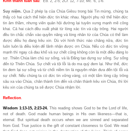
Kinh thánh tuần sau
:
Ed. 2, 2-5; 2Cr. 12, 7-10; Mc. 6, 1-6.
Suy niệm.
Qua 2 phép lạ của Chúa Giêsu trong bài Tin mừng, chúng ta
thấy có hai cách thể hiện đức tin khác nhau. Người phụ nữ thể hiện đức
tin âm thầm, nhưng viên quản hội đường lại tuyên xưng mạnh mẽ công
khai. Cả hai cách đều xuất phát từ lòng xác tín và cậy trông. Hai người
đều tin chắc chắn vào quyền năng và lòng nhân từ của Chúa có thể làm
được điều họ đang kêu xin. Dù với hình thức nào chăng nữa, đức tin
luôn luôn là điều kiện để lãnh nhận được ơn Chúa. Nếu có đức tin vững
mạnh thì ngay cả đau khổ và sự chết cũng không còn là một điều đáng lo
sợ. Thiên Chúa làm chủ sự sống, và là Đấng tạo dựng sự sống. Sự sống
đến từ Thiên Chúa. Sự chết và tội lỗi là do ma quỷ đem lại. Như thế, đức
tin đem lại sự sống và từ chối niềm tin là nguyên nhân đưa đến tội lỗi và
sự chết. Nếu chúng ta có đức tin vững vàng, có một tấm lòng cậy trông
sâu xa vào Chúa, chân thành tìm đến và chân thành kêu xin Chúa, thì lời
kêu xin của chúng ta sẽ được Chúa nhậm lời.
Reflection
.
Wisdom 1:13-15, 2:23-24
.
This reading shows God to be the Lord of life,
not of death. God made human beings in His own likeness—that is,
eternal. But spiritual death occurs when we are sinned and separated
from God. True justice is the gift of constant closeness to God. We read