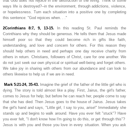
that God does not rejoice in the destruction of the living. Think of some
ways life is destroyed?--in the environment, through addictions, violence,
or hopelessness. Turn each situation into a positive one by completing
this sentence: "God rejoices when. . ."
2Corinthians 8:7, 9, 13-15
.
In this reading St. Paul reminds the
Corinthians why they should be generous. He tells them that Jesus made
himself poor so that they could become rich in gifts like faith,
understanding, and love and concern for others. For this reason they
should help others in need and perhaps one day receive charity from
others in return. Christians, followers of Christ, care for one another. We
do not just seek our own physical or spiritual well-being and forget others.
We take joy in sharing with others from our abundance and can look to
others likewise to help us if we are in need.
Mark 5:21-24, 35-43
.
Imagine the grief of the father of the little girl who is
dying. The story is told almost like a play. First, Jairus, the girl's father,
comes to Jesus for help; but before he can reach her, people come to say
that she has died. Then Jesus goes to the house of Jairus. Jesus takes
the girl's hand and says, "Little girl, I say to you, arise!" Immediately she
stands up and begins to walk around. Have you ever felt "stuck"? Have
you ever felt, "I don't know how I'm going to do this, or get through this"?
Jesus is with you and those you love in every situation. When you ask