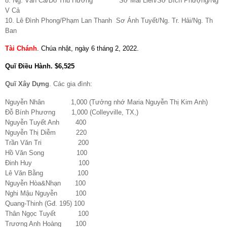
8. Ng. Văn Cả/Đỗ Thu Hương Sơ Mai Liên/Sơ Bích Phượng/Ng
V Cả
10. Lê Đình Phong/Phạm Lan Thanh Sơ Ánh Tuyết/Ng. Tr. Hải/Ng. Th
Ban
Tài Chánh
.
Chúa nhật, ngày 6 tháng 2, 2022
.
Quĩ Điều Hành
.
$6,525
Quĩ Xây Dựng
. Các gia đình:
Nguyễn Nhân 1,000 (Tưởng nhớ Maria Nguyễn Thị Kim Anh)
Đỗ Bính Phương 1,000 (Colleyville, TX,)
Nguyễn Tuyết Anh 400
Nguyễn Thị Diễm 220
Trần Văn Tri 200
Hồ Văn Song 100
Đinh Huy 100
Lê Văn Bằng 100
Nguyễn Hòa&Nhạn 100
Nghi Mậu Nguyễn 100
Quang-Thinh (Gđ. 195) 100
Thân Ngọc Tuyết 100
Trương Anh Hoàng 100