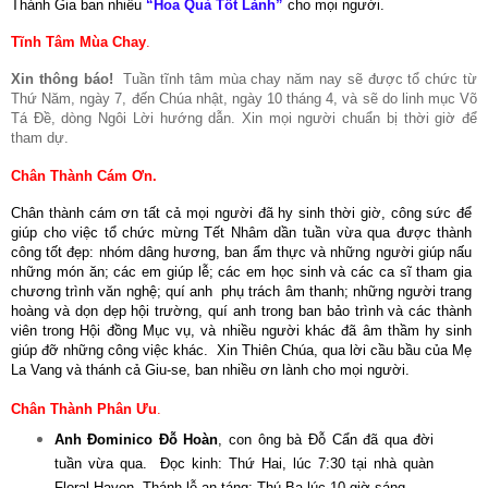
Thánh Gia ban nhiều
“Hoa Quả Tốt Lành”
cho mọi người.
Tĩnh Tâm Mùa Chay
.
Xin thông báo!
Tuần tĩnh tâm mùa chay năm nay sẽ được tổ chức từ
Thứ Năm, ngày 7, đến Chúa nhật, ngày 10 tháng 4, và sẽ do linh mục Võ
Tá Đề, dòng Ngôi Lời hướng dẫn. Xin mọi người chuẩn bị thời giờ để
tham dự.
Chân Thành Cám Ơn
.
Chân thành cám ơn tất cả mọi người đã hy sinh thời giờ, công sức để
giúp cho việc tổ chức mừng Tết Nhâm dần tuần vừa qua được thành
công tốt đẹp: nhóm dâng hương, ban ẩm thực và những người giúp nấu
những món ăn; các em giúp lễ; các em học sinh và các ca sĩ tham gia
chương trình văn nghệ; quí anh
phụ trách âm thanh; những người trang
hoàng và dọn dẹp hội trường, quí anh trong ban bảo trình và các thành
viên trong Hội đồng Mục vụ, và nhiều người khác đã âm thầm hy sinh
giúp đỡ những công việc khác.
Xin Thiên Chúa, qua lời cầu bầu của Mẹ
La Vang và thánh cả Giu-se, ban nhiều ơn lành cho mọi người.
Chân Thành Phân Ưu
.
Anh Đominico Đỗ Hoàn
, con ông bà Đỗ Cẩn đã qua đời
tuần vừa qua.
Đọc kinh: Thứ Hai, lúc 7:30 tại nhà quàn
Floral Haven. Thánh lễ an táng: Thú Ba lúc 10 giờ sáng.