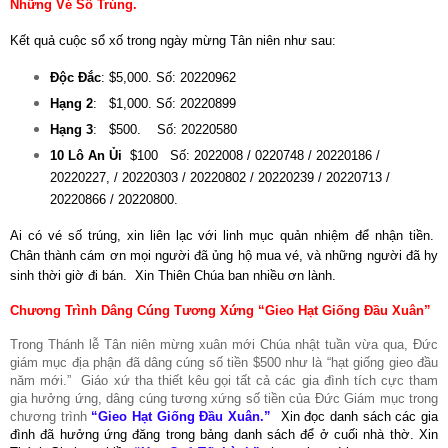
Những Vé Số Trúng
.
Kết quả cuộc sổ xố trong ngày mừng Tân niên như sau:
Độc Đắc
: $5,000. Số: 20220962
Hạng 2
: $1,000. Số: 20220899
Hạng 3
: $500. Số: 20220580
10 Lô An Ủi
$100 Số: 2022008 / 0220748 / 20220186 /
20220227, / 20220303 /
20220802 / 20220239 / 20220713 /
20220866 / 20220800.
Ai có vé số trúng, xin liên lạc với linh mục quản nhiệm để nhận tiền.
Chân thành cám ơn mọi người đã ủng hộ mua vé, và những người đã hy
sinh thời giờ đi bán.
Xin Thiên Chúa ban nhiều ơn lành.
Chương Trình Dâng Cúng Tương Xứng “Gieo Hạt Giống Đầu Xuân”
Trong Thánh lễ Tân niên mừng xuân mới Chúa nhật tuần vừa qua, Đức
giám mục địa phận đã dâng cúng số tiền $500 như là “hạt giống gieo đầu
năm mới.”
Giáo xứ tha thiết kêu gọi tất cả các gia đình tích cực tham
gia hưởng ứng, dâng cúng tương xứng số tiền của Đức Giám mục trong
chương trình
“Gieo Hạt Giống Đầu Xuân.”
Xin đọc danh sách các gia
đình đã hưởng ứng đăng trong bảng danh sách để ở cuối nhà thờ. Xin