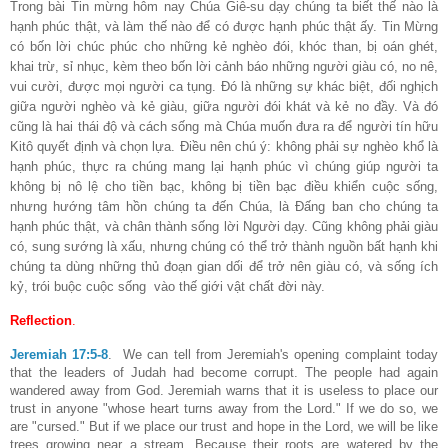
Trong bài Tin mừng hôm nay Chúa Giê-su dạy chúng ta biết thế nào là
hạnh phúc thật, và làm thế nào để có được hạnh phúc thật ấy. Tin Mừng
có bốn lời chúc phúc cho những kẻ nghèo đói, khóc than, bị oán ghét,
khai trừ, sỉ nhục, kèm theo bốn lời cảnh báo những người giàu có, no nê,
vui cười, được mọi người ca tụng. Đó là những sự khác biệt, đối nghịch
giữa người nghèo và kẻ giàu, giữa người đói khát và kẻ no đầy. Và đó
cũng là hai thái độ và cách sống mà Chúa muốn đưa ra để người tín hữu
Kitô quyết định và chọn lựa. Điều nên chú ý: không phải sự nghèo khổ là
hạnh phúc, thực ra chúng mang lại hạnh phúc vì chúng giúp người ta
không bị nô lệ cho tiền bạc, không bị tiền bạc điều khiển cuộc sống,
nhưng hướng tâm hồn chúng ta đến Chúa, là Đấng ban cho chúng ta
hạnh phúc thật, và chân thành sống lời Người dạy. Cũng không phải giàu
có, sung sướng là xấu, nhưng chúng có thể trở thành nguồn bất hạnh khi
chúng ta dùng những thủ đoạn gian dối để trở nên giàu có, và sống ích
kỷ, trói buộc cuộc sống
vào thế giới vật chất đời này.
Reflection
.
Jeremiah 17:5-8
.
We can tell from Jeremiah's opening complaint today
that the leaders of Judah had become corrupt. The people had again
wandered away from God. Jeremiah warns that it is useless to place our
trust in anyone "whose heart turns away from the Lord." If we do so, we
are "cursed." But if we place our trust and hope in the Lord, we will be like
trees growing near a stream. Because their roots are watered by the