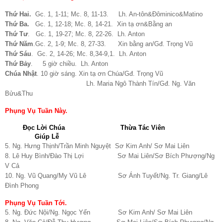
Thứ Hai.
Gc. 1, 1-11; Mc. 8, 11-13. Lh. An-tôn&Đôminico&Matino
Thứ Ba.
Gc. 1, 12-18; Mc. 8, 14-21. Xin tạ ơn&Bằng an
Thứ Tư
. Gc. 1, 19-27; Mc. 8, 22-26. Lh. Anton
Thứ Năm
.Gc. 2, 1-9; Mc. 8, 27-33. Xin bằng an/Gđ. Trọng Vũ
Thứ Sáu
. Gc. 2, 14-26; Mc. 8,34-9,1. Lh. Anton
Thứ Bảy
. 5 giờ chiều. Lh. Anton
Chúa Nhật
. 10 giờ sáng. Xin tạ ơn Chúa/Gđ. Trọng Vũ
Lh. Maria Ngô Thành Tín/Gđ. Ng. Văn
Bửu&Thu
Phụng Vụ Tuần Này.
Đọc Lời Chúa
Thừa Tác Viên
Giúp Lễ
5. Ng. Hưng Thịnh/Trần Minh Nguyệt Sơ Kim Anh/ Sơ Mai Liên
8. Lê Huy Bình/Đào Thị Lợi Sơ Mai Liên/Sơ Bích Phượng/Ng
V Cả
10. Ng. Vũ Quang/My Vũ Lê Sơ Ánh Tuyết/Ng. Tr. Giang/Lê
Đình Phong
Phụng Vụ Tuần Tới.
5. Ng. Đức Nội/Ng. Ngọc Yến Sơ Kim Anh/ Sơ Mai Liên