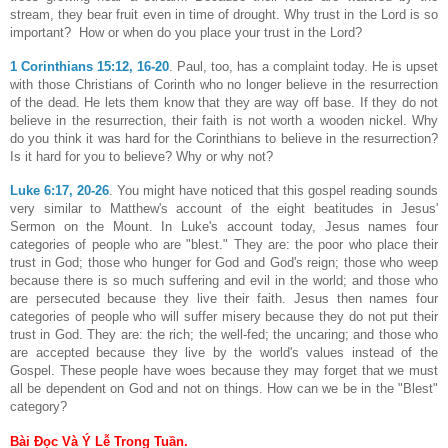
stream, they bear fruit even in time of drought. Why trust in the Lord is so
important?
How or when do you place your trust in the Lord?
1 Corinthians 15:12, 16-20
. Paul, too, has a complaint today. He is upset
with those Christians of Corinth who no longer believe in the resurrection
of the dead. He lets them know that they are way off base. If they do not
believe in the resurrection, their faith is not worth a wooden nickel. Why
do you think it was hard for the Corinthians to believe in the resurrection?
Is it hard for you to believe? Why or why not?
Luke 6:17, 20-26
. You might have noticed that this gospel reading sounds
very similar to Matthew's account of the eight beatitudes in Jesus'
Sermon on the Mount. In Luke's account today, Jesus names four
categories of people who are "blest." They are: the poor who place their
trust in God; those who hunger for God and God's reign; those who weep
because there is so much suffering and evil in the world; and those who
are persecuted because they live their faith. Jesus then names four
categories of people who will suffer misery because they do not put their
trust in God. They are: the rich; the well-fed; the uncaring; and those who
are accepted because they live by the world's values instead of the
Gospel. These people have woes because they may forget that we must
all be dependent on God and not on things. How can we be in the "Blest"
category?
Bài Đọc Và Ý Lễ Trong Tuần.