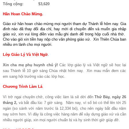
Tổng cộng: $3,620
Hân Hoan Chào Mừng.
Giáo xứ hân hoan chào mừng mọi người tham dự Thánh lễ hôm nay. Gia
đình nào đã thay đổi địa chỉ, hay mới di chuyển đến và muốn gia nhập
giáo xứ, xin vui lòng điền vào mẫu ghi danh để trong hộp cuối nhà thờ.
Cho vào giỏ xin tiền hay nộp cho văn phòng giáo xứ.
Xin Thiên Chúa ban
nhiều ơn lành cho mọi người.
Lớp Giáo Lý Và Việt Ngữ
.
Xin cha mẹ phụ huynh chú ý!
Các lớp giáo lý và Việt ngữ sẽ học lại
sau Thánh lễ 10 giờ sáng Chúa nhật hôm nay.
Xin mau mắn đem các
em sang hội trường vào các lớp học.
Chương Trình Làm Lá
.
Vì trở ngại chuyên chở, công việc làm lá sẽ dời đến
Thứ Bảy, ngày 26
tháng 2,
và bắt đầu lúc 7 giờ sáng.
Năm nay, vì số bó có thể lên tới 25
ngàn (so sánh với năm trước là 12,334 bó), cho nên ngày bắt đầu năm
nay sớm hơn. Vì đây là công việc hàng năm để xây dựng giáo xứ và cần
nhiều người giúp, xin mọi người chuẩn bị và hy sinh thời giờ giúp đỡ.