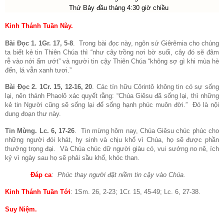
Thứ Bảy đầu tháng 4:30 giờ chiều
Kinh Thánh Tuần Này.
Bài Đọc 1. 1Gr. 17, 5-8
.
Trong bài đọc này, ngôn sứ Giêrêmia cho chúng
ta biết kẻ tin Thiên Chúa thì “như cây trồng nơi bờ suối, cây đó sẽ đâm
rễ vào nới ẩm ướt” và người tin cậy Thiên Chúa “không sợ gì khi mùa hè
đến, lá vẫn xanh tươi.”
Bài Đọc 2. 1Cr. 15, 12-16, 20
. Các tín hữu Côrintô không tin có sự sống
lại, nên thánh Phaolô xác quyết rằng: “Chúa Giêsu đã sống lại, thì những
kẻ tin Người cũng sẽ sống lại để sống hạnh phúc muôn đời.”
Đó là nội
dung đoạn thư này.
Tin Mừng. Lc. 6, 17-26
.
Tin mừng hôm nay, Chúa Giêsu chúc phúc cho
những người đói khát, hy sinh và chịu khổ vì Chúa, họ sẽ được phần
thưởng trọng đại.
Và Chúa chúc dữ người giàu có, vui sướng no nê, ích
kỷ vì ngày sau họ sẽ phải sầu khổ, khóc than.
Đáp ca
:
Phúc thay người đặt niềm tin cậy vào Chúa.
Kinh Thánh Tuần Tới
: 1Sm. 26, 2-23; 1Cr. 15, 45-49; Lc. 6, 27-38.
Suy Niệm
.