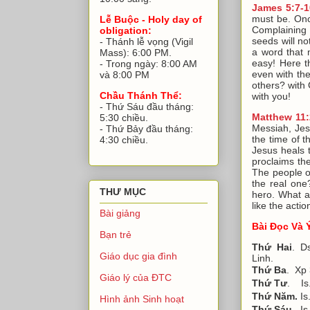
James 5:7-1
must be. Once
Lễ Buộc - Holy day of
Complaining
obligation:
seeds will n
- Thánh lễ vọng (Vigil
a word that 
Mass): 6:00 PM.
easy! Here t
- Trong ngày: 8:00 AM
even with the
và 8:00 PM
others? with
Chầu Thánh Thể:
with you!
- Thứ Sáu đầu tháng:
Matthew 11:
5:30 chiều.
Messiah, Jes
- Thứ Bảy đầu tháng:
the time of 
4:30 chiều.
Jesus heals 
proclaims the
The people o
the real one
THƯ MỤC
hero. What ar
like the acti
Bài giảng
Bài Đọc Và 
Bạn trẻ
Thứ Hai
. D
Giáo dục gia đình
Linh.
Thứ Ba
. Xp 
Giáo lý của ĐTC
Thứ Tư
. Is.
Thứ Năm.
Is
Hình ảnh Sinh hoạt
Thứ Sáu
. Is