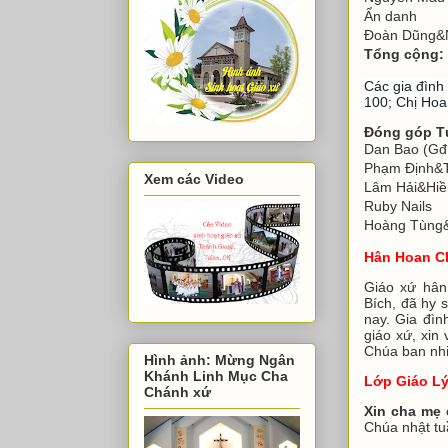
Ẩn da
Đoàn Dũng&
Tổng cộn
Các gia đìn
100; Chị Hoa
Đóng góp T
Dan Bao (Gđ
Phạm Định&
Xem các Video
Lâm Hải&
Ruby Na
Hoàng Tùng
Hân Hoan C
Giáo xứ hân
Bích, đã hy 
nay. Gia đìn
giáo xứ, xin
Chúa ban nhi
Hình ảnh: Mừng Ngân
Khánh Linh Mục Cha
Lớp Giáo Lý
Chánh xứ
Xin cha mẹ 
Chúa nhật tu