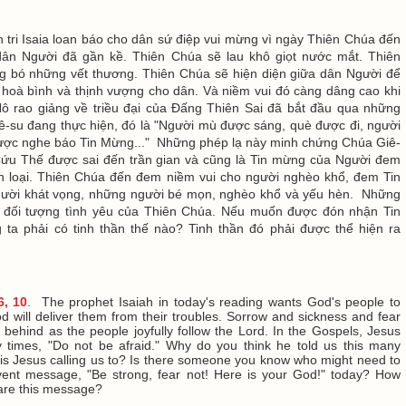
n tri Isaia loan báo cho dân sứ điệp vui mừng vì ngày Thiên Chúa đến
dân Người đã gần kề. Thiên Chúa sẽ lau khô giọt nước mắt. Thiên
g bó những vết thương. Thiên Chúa sẽ hiện diện giữa dân Người để
 hoà bình và thịnh vượng cho dân. Và niềm vui đó càng dâng cao khi
ô rao giảng về triều đại của Đấng Thiên Sai đã bắt đầu qua những
ê-su đang thực hiện, đó là "Người mù được sáng, què được đi, người
ược nghe báo Tin Mừng..." Những phép lạ này minh chứng Chúa Giê-
Cứu Thế được sai đến trần gian và cũng là Tin mừng của Người đem
n loại. Thiên Chúa đến đem niềm vui cho người nghèo khổ, đem Tin
ười khát vọng, những người bé mọn, nghèo khổ và yếu hèn. Những
à đối tượng tình yêu của Thiên Chúa. Nếu muốn được đón nhận Tin
ta phải có tinh thần thế nào? Tinh thần đó phải được thể hiện ra
6, 10
. The prophet Isaiah in today's reading wants God's people to
d will deliver them from their troubles. Sorrow and sickness and fear
eft behind as the people joyfully follow the Lord. In the Gospels, Jesus
 times, "Do not be afraid." Why do you think he told us this many
is Jesus calling us to? Is there someone you know who might need to
vent message, "Be strong, fear not! Here is your God!" today? How
are this message?