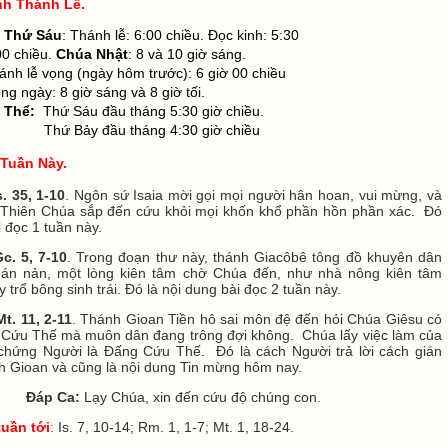
nh Thánh Lễ
.
n Thứ Sáu
: Thánh lễ: 6:00 chiều. Đọc kinh: 5:30
00 chiều.
Chúa Nhật
: 8 và 10 giờ sáng.
nh lễ vọng (ngày hôm trước): 6 giờ 00 chiều
: 8 giờ sáng và 8 giờ tối.
 Thể:
Thứ Sáu đầu tháng 5:30 giờ chiều.
 đầu tháng 4:30 giờ chiều
Tuần Này.
s. 35, 1-10
. Ngôn sứ Isaia mời gọi mọi người hân hoan, vui mừng, và
ì Thiên Chúa sắp đến cứu khỏi mọi khốn khổ phần hồn phần xác. Đó
i đọc 1 tuần này.
c. 5, 7-10
. Trong đoạn thư này, thánh Giacôbê tông đồ khuyên dân
án nản, một lòng kiên tâm chờ Chúa đến, như nhà nông kiên tâm
trổ bông sinh trái. Đó là nội dung bài đọc 2 tuần này.
t. 11, 2-11
. Thánh Gioan Tiền hô sai môn đệ đến hỏi Chúa Giêsu có
 Cứu Thế mà muôn dân đang trông đợi không. Chúa lấy việc làm của
chứng Người là Đấng Cứu Thế. Đó là cách Người trả lời cách gián
nh Gioan và cũng là nội dung Tin mừng hôm nay.
Đáp Ca
:
Lạy Chúa, xin đến cứu độ chúng con.
tuần tới
:
Is. 7, 10-14; Rm. 1, 1-7; Mt. 1, 18-24.