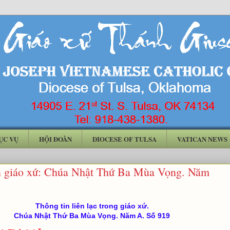
ỤC VỤ
HỘI ĐOÀN
DIOCESE OF TULSA
VATICAN NEWS
n giáo xứ: Chúa Nhật Thứ Ba Mùa Vọng. Năm
Thông tin liên lạc trong giáo xứ.
Chúa Nhật Thứ Ba Mùa Vọng. Năm A. Số 919