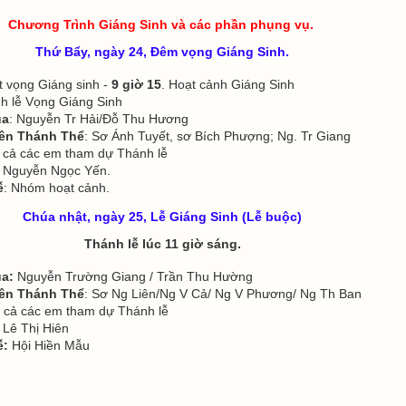
Chương Trình Giáng Sinh và các phần phụng vụ.
Thứ Bẩy, ngày 24, Đêm vọng Giáng Sinh.
t vọng Giáng sinh -
9 giờ 15
. Hoạt cảnh Giáng Sinh
h lễ Vọng Giáng Sinh
úa
: Nguyễn Tr Hải/Đỗ Thu Hương
iên Thánh Thể
: Sơ Ánh Tuyết, sơ Bích Phượng; Ng. Tr Giang
t cả các em tham dự Thánh lễ
: Nguyễn Ngọc Yến.
ễ
: Nhóm hoạt cảnh.
Chúa nhật, ngày 25, Lễ Giáng Sinh (Lễ buộc)
Thánh lễ lúc 11 giờ sáng.
a:
Nguyễn Trường Giang / Trần Thu Hường
iên Thánh Thể
: Sơ Ng Liên/Ng V Cả/ Ng V Phương/ Ng Th Ban
 cả các em tham dự Thánh lễ
: Lê Thị Hiên
ễ:
Hội Hiền Mẫu