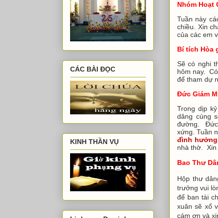
Nhóm Hoạt 
Tuần này cá
chiều. Xin c
của các em v
Bí tích Hòa 
Sẽ có nghi t
CÁC BÀI ĐỌC
hôm nay. Có 
để tham dự n
Đức Giám M
Trong dịp k
dâng cúng s
đường. Đức 
xứng. Tuần n
đình hưởng
KINH THẦN VỤ
nhà thờ. Xin
Bao Thư Dâ
Hộp thư dâng
trưởng vui lò
để ban tài c
xuân sẽ xổ 
cám ơn và xi