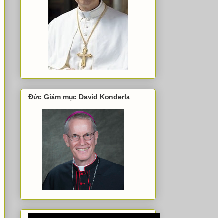
Đức Giám mục David Konderla
. . . .