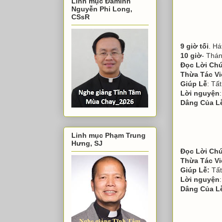
Linh mục Đaminh
Nguyễn Phi Long,
CSsR
9 giờ tối
. Há
10 giờ
- Thán
Đọc Lời Ch
Thừa Tác V
Giúp Lễ
: Tấ
Lời nguyện
Dâng Của L
Linh mục Phạm Trung
Hưng, SJ
Đọc Lời Chú
Thừa Tác V
Giúp Lễ:
Tất
Lời nguyện
Dâng Của L