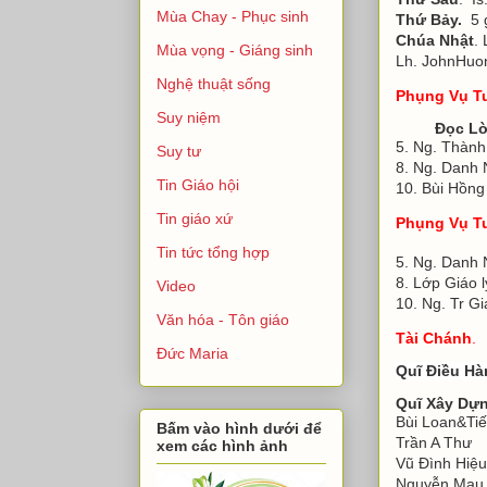
Mùa Chay - Phục sinh
Thứ Bảy.
5 g
Chúa Nhật
.
Mùa vọng - Giáng sinh
Lh. JohnHuo
Nghệ thuật sống
Phụng Vụ 
Suy niệm
Đọc Lời
5. Ng. Thàn
Suy tư
8. Ng. Danh
Tin Giáo hội
10. Bùi Hồ
Tin giáo xứ
Phụng Vụ T
Tin tức tổng hợp
5. Ng. Danh
8. Lớp Giáo
Video
10. Ng. Tr 
Văn hóa - Tôn giáo
Tài Chánh
.
Đức Maria
Quĩ Điều Hà
Quĩ Xây Dự
Bùi Loan&Ti
Bấm vào hình dưới để
Trần A 
xem các hình ảnh
Vũ Đình 
Nguyễn Ma