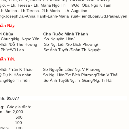
iờ. – Lh. Teresa - Lh. Maria Ngô Th Tín/Gđ. Ôbà Ngô K Tâm
 Lh.Matino - Lh.Teresa- 2Lh.Maria – Lh. Augutino
ng-JosephĐại-Anna Hạnh-Lành-MariaTruat-Tien&Loan/Gđ.Paul&Uyên
Tuần Này.
 Chúa
Cho Rước Mình Thánh
h Chung/Ng. Ngọc Yến Sơ Nguyễn Liên/
 Nhân/Đỗ Thu Hương Sơ Ng. Liên/Sơ Bích Phượng/
ng Phúc/Vũ Lan Sơ Ánh Tuyết /Đoàn Th Nguyệt
uần Tới.
 Nhân/Trần K Thảo Sơ Nguyễn Liên/ Ng. V Phương
 lý Dự bị Hôn nhân Sơ Ng. Liên/Sơ Bích Phượng/Trần V Thái
Giang/Ngô Th Tiên Sơ Ánh Tuyết/Ng. Tr Giang/Ng. Tr Hải
nh
.
$5,077
ng:
Các gia đình:
ến Lâm 2,000
Thư 500
Hiệu 100
u Nghi 100