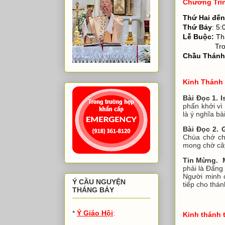
Chương Trì
Thứ Hai đế
Thứ Bảy
: 5:
Lễ Buộc:
Thá
Trong ngày
Chầu Thánh
Thứ Bảy
Kinh Thánh 
Bài Đọc 1. I
phấn khởi v
là ý nghĩa bà
Bài Đọc 2. G
Chúa chớ ch
mong chờ cây 
Tin Mừng. M
phải là Đấng
Người minh 
Ý CẦU NGUYỆN
tiếp cho thá
THÁNG BẢY
*
Ý Giáo Hội
:
Kinh thánh 