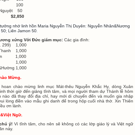
nh 100
Nguyệt 50
g: $2,850
h tưởng nhớ linh hồn Maria Nguyễn Thị Duyên: Nguyễn Nhân&Nương
 50; Liên Jamon 50.
ương xứng Với Đức giám mục:
Các gia đình:
. 299) 1,000
Thanh 1,000
Hiền 1,000
ils 1,000
&Hường 1,000
hào Mừng.
 hoan chào mừng linh mục Mát-thêu Nguyễn Khắc Hy, dòng Xuân
sinh thời giờ đến giảng tĩnh tâm, và mọi người tham dự Thánh lễ hôm
h nào đã thay đổi địa chỉ, hay mới di chuyển đến và muốn gia nhập
 vui lòng điền vào mẫu ghi danh để trong hộp cuối nhà thờ. Xin Thiên
ều ơn lành.
&Việt Ngữ.
chú ý!
Vì tĩnh tâm, cho nên sẽ không có các lớp giáo lý và Việt ngữ
ần này.