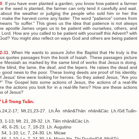
0
. If you have ever planted a garden, you know how patient a farmer
 the seed is planted, the farmer can only tend it carefully and wait.
 about the weather or judging the people who sold him or her the
ot make the harvest come any faster. The word "patience" comes from
means "to suffer." This gives us the idea that patience is not always
he apostle James urges us to be patient with ourselves, others, and
 Lord. How are you called to be patient with yourself this Advent? with
 God? You might also reflect on ways God and others are being patient
2-11
. When He wants to assure John the Baptist that He truly is the
us quotes passages from the book of Isaiah. These passages picture
the Messiah as marked by the same kind of works that Jesus is doing.
the blind, the lame, the deaf, and the lepers. He raises the dead and
 good news to the poor. These loving deeds are proof of his identity.
f Jesus' time were looking for heroes. So they asked Jesus, "Are you
?" The Gospel lists some actions of Jesus, the actions of a real-life
e the actions you look for in a real-life hero? How are these actions
ons of Jesus?
Ý Lễ Trong Tuần.
s.24,2-17; Mt.21,23-27. Lh.Ân nhân&Thân nhân&Các Lh./Gđ.Tuấn-
3, 1-13; Mt. 21, 28-32. Lh. Tiên nhân&Các Lh.
 45, 6-25; Lc. 7, 18-23. Lh. Augutino
. 54, 1-10; Lc. 7, 24-30. Lh. Micae
. 56, 1-10; Lc. 7, 24-30. Lh. Maria Ng. Thi Duyên/Gđ. Nhi&Tý