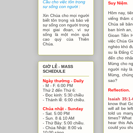
Cầu cho việc tôn trọng
Suy Niệm
.
sự sống con người
:
Hôm nay, tiê
Xin Chúa cho mọi người
viếng thăm 
biết tôn trọng và bảo vệ
Chúa sẽ băn
sự sống con người trong
ban bình an,
mọi giai đoạn, vì sự
sống là một món quà
Gioan Tiền H
cao quý của Thiên
việc Chúa Gi
Chúa.
nghèo khó đ
su là Đấng 
đến cho nhâ
Mừng cho ng
GIỜ LỄ - MASS
người này l
SCHEDULE
Mừng, chúng 
sao?
Ngày thường - Daily
- M - F. 6:00 PM
Reflection.
Thứ 2 đến Thứ 6:
- Đọc kinh: 5:30 chiều
Isaiah 35:1-
- Thánh lễ: 6:00 chiều.
know that Go
will all be l
Chúa nhật - Sunday
told us many
- Sat. 5:00 PM
times? What 
- Sun. 8 & 10 AM
hear this Ad
- Thứ Bảy: 5:00 chiều.
could you sh
- Chúa Nhật: 8:00 và
10:00 sáng.