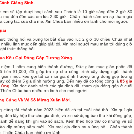
Cảnh Giáng Sinh.
c em sẽ tập dượt hoạt cảnh sau Thánh lễ 10 giờ sáng đến 2 giờ 30
ha mẹ đến đón các em lúc 2:30 giờ. Chân thành cảm ơn sự tham gia
à cộng tác của cha mẹ. Xin Chúa ban nhiều ơn lành cho mọi người.
giải
hức thống hối và xưng tội bắt đầu vào lúc 2 giờ 30 chiều Chúa nhật
nhiều linh mục đến giúp giải tội. Xin mọi người mau mắn tới đúng giờ
ghi thức thống hối.
ục Kêu Gọi Đóng Góp Tương Xứng.
ỷ niệm 1 năm cung hiến thánh đường, Đức giám mục giáo phận đã
ố tiền $1,000, để giúp trả nợ cho công trình xây dựng ngôi thánh
giám mục kêu gọi tất cả mọi gia đình hưởng ứng đóng góp tương
ày có thêm 5 gia đình hưởng ứng. Đến nay đã có tổng cộng là
85 gia
 ứng
. Xin đọc danh sách các gia đình đã tham gia đóng góp ở cuối
 Thiên Chúa ban nhiều ơn lành cho mọi người.
ng Cúng Và Vé Số Mừng Xuân Mới
.
 cúng tài chánh năm 2023 hiện đã có tại cuối nhà thờ. Xin quí gia
ng đến lấy hộp thư cho gia đình, và xin sử dụng bao thư khi đóng góp,
hánh dễ dàng khi ghi vào sổ sách. Kèm theo hộp thư có những vé số
vào dịp mừng năm mới. Xin mọi gia đình mua ủng hộ. Chân thành
n Thiên Chúa ban nhiều ơn lành.