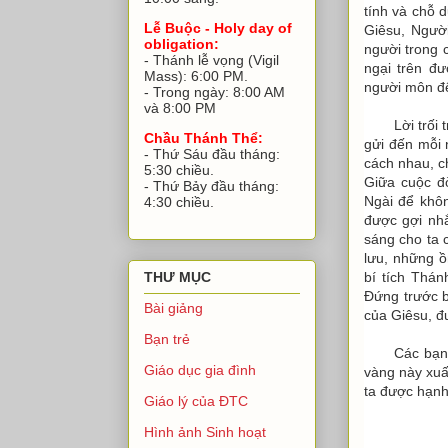
tính và chỗ d
Lễ Buộc - Holy day of
Giêsu, Ngườ
obligation:
người trong 
- Thánh lễ vọng (Vigil
ngại trên đ
Mass): 6:00 PM.
người môn đệ
- Trong ngày: 8:00 AM
và 8:00 PM
Lời trối
Chầu Thánh Thể:
gửi đến mỗi 
- Thứ Sáu đầu tháng:
cách nhau, c
5:30 chiều.
Giữa cuộc đ
- Thứ Bảy đầu tháng:
Ngài để khô
4:30 chiều.
được gợi nh
sáng cho ta 
lưu, những ồ
bí tích Thán
THƯ MỤC
Đứng trước b
Bài giảng
của Giêsu, đ
Bạn trẻ
Các bạn 
Giáo dục gia đình
vàng này xuấ
ta được hạnh
Giáo lý của ĐTC
Hình ảnh Sinh hoạt