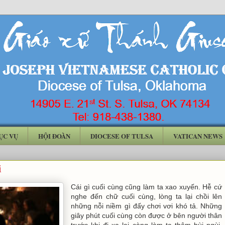
ỤC VỤ
HỘI ĐOÀN
DIOCESE OF TULSA
VATICAN NEWS
i
Cái gì cuối cùng cũng làm ta xao xuyến. Hễ cứ
nghe đến chữ cuối cùng, lòng ta lại chồi lên
những nỗi niềm gì đấy chơi vơi khó tả. Những
giây phút cuối cùng còn được ở bên người thân
trước khi đi xa lại càng làm ta thêm bùi ngùi,