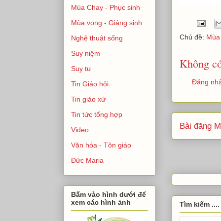
Mùa Chay - Phục sinh
Mùa vọng - Giáng sinh
Chủ đề:
Mùa 
Nghệ thuật sống
Suy niệm
Không có
Suy tư
Đăng nhậ
Tin Giáo hội
Tin giáo xứ
Tin tức tổng hợp
Bài đăng M
Video
Văn hóa - Tôn giáo
Đức Maria
Bấm vào hình dưới để
xem các hình ảnh
Tìm kiếm ....