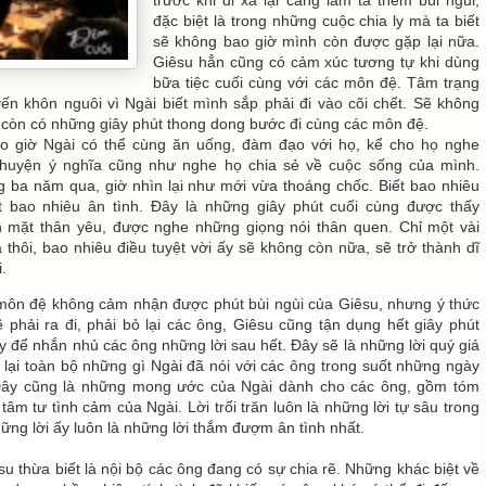
đặc biệt là trong những cuộc chia ly mà ta biết
sẽ không bao giờ mình còn được gặp lại nữa.
Giêsu hẳn cũng có cảm xúc tương tự khi dùng
bữa tiệc cuối cùng với các môn đệ. Tâm trạng
ến khôn nguôi vì Ngài biết mình sắp phải đi vào cõi chết. Sẽ không
 còn có những giây phút thong dong bước đi cùng các môn đệ.
o giờ Ngài có thể cùng ăn uống, đàm đạo với họ, kể cho họ nghe
huyện ý nghĩa cũng như nghe họ chia sẻ về cuộc sống của mình.
ba năm qua, giờ nhìn lại như mới vừa thoáng chốc. Biết bao nhiêu
ết bao nhiêu ân tình. Đây là những giây phút cuối cùng được thấy
 mặt thân yêu, được nghe những giọng nói thân quen. Chỉ một vài
 thôi, bao nhiêu điều tuyệt vời ấy sẽ không còn nữa, sẽ trở thành dĩ
.
môn đệ không cảm nhận được phút bùi ngùi của Giêsu, nhưng ý thức
 phải ra đi, phải bỏ lại các ông, Giêsu cũng tận dụng hết giây phút
y để nhắn nhủ các ông những lời sau hết. Đây sẽ là những lời quý giá
t lại toàn bộ những gì Ngài đã nói với các ông trong suốt những ngày
Đây cũng là những mong ước của Ngài dành cho các ông, gồm tóm
 tâm tư tình cảm của Ngài. Lời trối trăn luôn là những lời tự sâu trong
ững lời ấy luôn là những lời thắm đượm ân tình nhất.
u thừa biết là nội bộ các ông đang có sự chia rẽ. Những khác biệt về