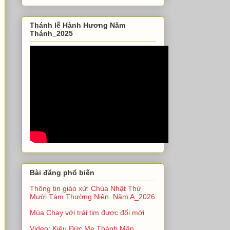
Thánh lễ Hành Hương Năm
Thánh_2025
Bài đăng phổ biến
Thông tin giáo xứ: Chúa Nhật Thứ
Mười Tám Thường Niên. Năm A_2026
Mùa Chay với trái tim được đổi mới
Video: Kiệu Đức Mẹ Thánh Mân