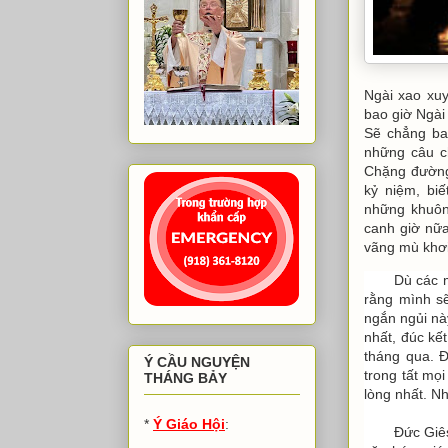
Ngài xao xuy
bao giờ Ngài
Sẽ chẳng ba
những câu c
Chặng đường 
kỷ niệm, bi
những khuôn
canh giờ nữa
vãng mù khơi
Dù các 
rằng mình sẽ
ngắn ngủi nà
nhất, đúc kế
tháng qua. 
Ý CẦU NGUYỆN
trong tất mọi
THÁNG BẢY
lòng nhất. Nh
*
Ý Giáo Hội
:
Đức Giês