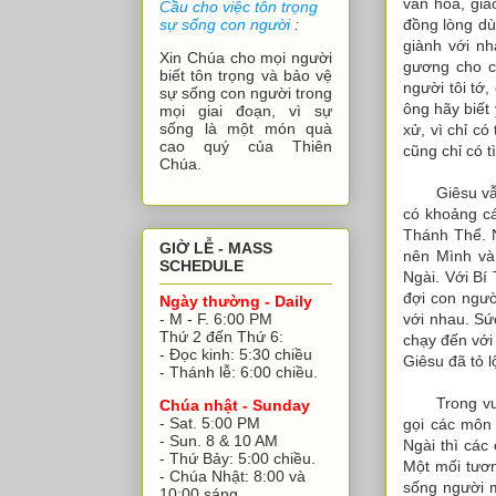
văn hóa, giá
Cầu cho việc tôn trọng
đồng lòng dù
sự sống con người
:
giành với nh
Xin Chúa cho mọi người
gương cho c
biết tôn trọng và bảo vệ
người tôi tớ
sự sống con người trong
ông hãy biết
mọi giai đoạn, vì sự
sống là một món quà
xử, vì chỉ có
cao quý của Thiên
cũng chỉ có t
Chúa.
Giêsu v
có khoảng cá
Thánh Thể. 
GIỜ LỄ - MASS
nên Mình và
SCHEDULE
Ngài. Với Bí
đợi con ngườ
Ngày thường - Daily
với nhau. Sứ
- M - F. 6:00 PM
Thứ 2 đến Thứ 6:
chạy đến với
- Đọc kinh: 5:30 chiều
Giêsu đã tỏ 
- Thánh lễ: 6:00 chiều.
Trong vư
Chúa nhật - Sunday
- Sat. 5:00 PM
gọi các môn 
- Sun. 8 & 10 AM
Ngài thì các
- Thứ Bảy: 5:00 chiều.
Một mối tươn
- Chúa Nhật: 8:00 và
sống người 
10:00 sáng.