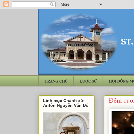
TRANG CHỦ
LƯỢC SỬ
HỘI ĐỒNG M
Đêm cuố
Linh mục Chánh xứ
Antôn Nguyễn Văn Đô