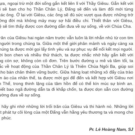
ựa, ngoại trừ một đời sống gắn kết liên lỉ với Thầy Giêsu. Gắn kết với
i sẽ ban cho họ Thần Chân Lý, Đấng sẽ đến và làm đổi mới từng
các ông. Ở lại với Giêsu, các ông sẽ đủ sức vượt qua được những trở
ường đời mà không mảy may sợ hãi điều chi. Thiết thân với Giêsu,
 sẽ tìm thấy được con đường dẫn đưa về sự sống, về với Chúa Cha.
 trăn của Giêsu hai ngàn năm trước vẫn luôn là lời nhắn nhủ từ con tim
người trong chúng ta. Giữa một thế giới phân mảnh và ngày càng xa
húng ta được mời gọi lấy tình yêu và sự phục vụ để nối kết mọi người.
ời bon chen và nhiều thử thách, ta được nhắc nhở hãy gắn kết với
ng còn sợ, không còn cô đơn. Trên bước đường u mê và tăm tối, ta
ắc về hoạt động của Thần Chân Lý là Thiên Chúa Ngôi Ba, giúp soi
cho bàn chân thêm vững bước. Giữa hàng loạt những xô đẩy của trào
n ào của nhân thế, ta được mời gọi để đến và kết hợp với Giêsu nơi
h Thể, trong thinh lặng của tâm hồn để có thể kín múc sự bình an.
iết bao ngã đường dẫn ta đi khắp chốn, ta được dọn sẵn con đường
ường đưa về sự sống.
hãy ghi nhớ những lời trối trăn của Giêsu và thi hành nó. Những lời
t phát tự cõi lòng của một Đấng vẫn hằng yêu thương ta và mong cho
 phúc.
Pr. Lê Hoàng Nam, SJ