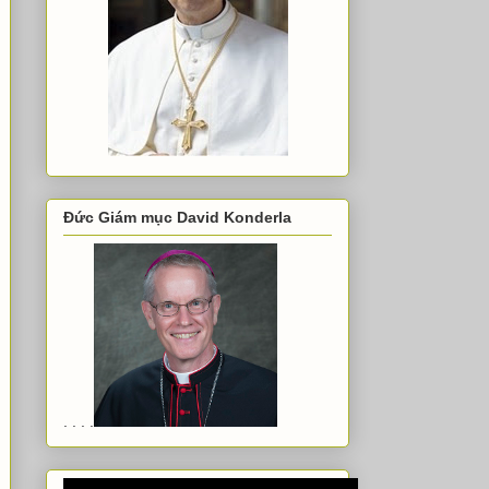
Đức Giám mục David Konderla
. . . .