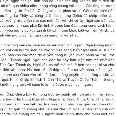
o dục, nghề nghiệp, tính tình đã khiến các ông khó có thể đi đến sự
 đã trải qua nhiều năm tháng sống chung với nhau. Các ông cứ tranh
au làm người lớn hết. Chẳng ai chịu phục vụ ai. Giêsu đã phải nêu
ác ông. Là Thầy và cũng là Chúa, nhưng Giêsu đã chấp nhận làm
, cúi xuống rửa chân cho các môn đệ. Với chỉ cử ấy, Ngài căn dặn các
 yêu thương nhau, phải lấy tình thương làm đầu trong cung cách hành
 tình yêu mới giúp xua tan đi tất cả những khác biệt và hiềm khích, và
ình yêu mới giúp hàn gắn con người lại với nhau.
ẫn một lòng yêu các môn đệ và yêu mến con người. Ngài không muốn
ch với con người, nên đã xảy sinh ra sáng kiến tuyệt diệu là Bí Tích
Ngài ban cho các môn đệ quyền năng truyền khiến bánh và rượu trở
 Máu Thánh Ngài. Ngài căn dặn họ hãy làm việc này mà nhớ đến
 Tích Cực Thánh ấy, Ngài vẫn có thể mãi mãi ở bên con người và chờ
i đến với mình. Hai bên có thể tiếp tục tâm sự với nhau, nói chuyện
c mạnh của Chúa vẫn có thể được thông truyền cho những ai cần và
 Ngài. Khi thiết lập Bí Tích Thánh Thể và Truyền Chức Thánh, rõ ràng
lộ một mong ước vô cùng to lớn là được ở bên con người.
ờn Ôliu, Giêsu bày tỏ mong ước ấy mãnh liệt hơn nữa khi liên lỉ mời
đệ hãy ở lại trong Ngài như Ngài ở lại trong Chúa Cha. Ở lại trong
 ông mới sinh hoa kết trái, tựa như cành nho phải gắn vào thân nho.
g quan gắn bó khăng khít và chặt chẽ với Ngài là nền tảng của đời
môn đệ. Sẽ chẳng nơi đâu, người môn đệ tìm thấy cho mình một căn