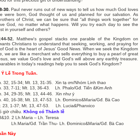
8-30
.
Paul never runs out of new ways to tell us how much God loves
e were born, God thought of us and planned for our salvation. As
rothers of Christ, we can be sure that "all things work together" for
ve God, no matter what happens. Will you try each day to see the
st in yourself and others?
:44-52.
Matthew's gospel stacks one parable of the Kingdom on
wants Christians to understand that seeking, working, and praying for
of God is the heart of Jesus' Good News. When we seek the Kingdom
se, we are like a merchant who sells everything to buy a pearl of great
Jesus, we value God's love and God's will above any earthly treasure.
 parables in today's readings help you to seek God's Kingdom?
Và Ý Lễ Trong Tuần.
. 32, 15-34; Mt. 13, 31-35. Xin tạ ơn/Nhóm Linh thao
 33, 7-11; Mt. 13, 36-43. Lh. Phalo/Gđ. Tiến &Kim Anh
. 34, 29-35; Mt. 13, 44-46. Xin như ý
h. 40, 16-38; Mt. 13, 47-53. Lh. Đominico&Maria/Gđ. Bà Cao
 23, 1-37; Mt. 13, 47-53. Lh. Lucia&Phanxico
giờ chiều.
Không có Thánh lễ
 8&10. 2 Lh.Maria – Lh. Teresa
Gđ. Trần Thu- Lh. Đominico&Maria/Gđ. Bà Cao
uần Này