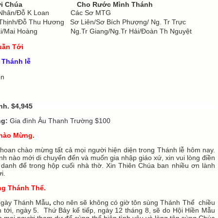
 Chúa
Cho Rước Mình Thánh
nh Nhân/Đỗ K Loan Các Sơ MTG
 Thịnh/Đỗ Thu Hương Sơ Liên/Sơ Bích Phượng/ Ng. Tr Trực
 Hải/Mai Hoàng Ng.Tr Giang/Ng.Tr Hải/Đoàn Th Nguyệt
uần Tới
Thánh lễ
n
ện
nh
.
$4,945
ng:
Gia đình Âu Thanh Trường $100
hào Mừng.
hoan chào mừng tất cả mọi người hiện diện trong Thánh lễ hôm nay.
nh nào mới
di chuyển đến và muốn gia nhập giáo xứ, xin vui lòng điền
danh để trong hộp cuối nhà thờ. Xin Thiên Chúa ban nhiều ơn lành
i.
ng Thánh Thể.
Ngày Thánh Mẫu
,
cho nên sẽ không có giờ tôn sùng Thánh Thể chiều
 tới, ngày 5. Thứ Bảy kế tiếp, ngày 12 tháng 8, sẽ do Hội Hiền Mẫu
in mọi người tham dự để cùng thể hiện tình yêu và lòng tôn sùng Chúa