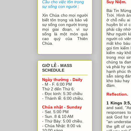
Suy Niệm
.
Cầu cho việc tôn trọng
sự sống con người
:
Bài Tin Mừng
Trời. Hình ản
Xin Chúa cho mọi người
ở chỗ nếu ai 
biết tôn trọng và bảo vệ
huyền bí vì 
sự sống con người trong
phải cậy nhờ
mọi giai đoạn, vì sự
Như người ki
sống là một món quà
người có viê
cao quý của Thiên
mất kho báu 
Chúa.
gọi tìm kiếm
kiếm này khô
trong mọi si
chúng ta đan
GIỜ LỄ - MASS
và phải hy s
SCHEDULE
hạnh phúc th
sẵn sàng đán
Ngày thường - Daily
kho báu hay 
- M - F. 6:00 PM
đảm.
Thứ 2 đến Thứ 6:
- Đọc kinh: 5:30 chiều
Reflection.
- Thánh lễ: 6:00 chiều.
1 Kings 3:5,
Chúa nhật - Sunday
and said, "As
- Sat. 5:00 PM
responses to
- Sun. 8 & 10 AM
ask God for 
- Thứ Bảy: 5:00 chiều.
"an understa
- Chúa Nhật: 8:00 và
the gift of 
10:00 sáng.
will you ask 