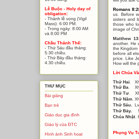
Lễ Buộc - Holy day of
Romans 8:2
obligation:
us. Before w
- Thánh lễ vọng (Vigil
sisters and b
Mass): 6:00 PM.
those who lo
- Trong ngày: 8:00 AM
image of Chri
và 8:00 PM
Matthew 13
Chầu Thánh Thể:
another. He 
- Thứ Sáu đầu tháng:
the Kingdom 
5:30 chiều.
before all el
- Thứ Bảy đầu tháng:
price. Like 
4:30 chiều.
How will the
Lời Chúa 
Thứ Hai
. Xh
THƯ MỤC
Thứ Ba
. Xh.
Thứ Tư
. Xh
Bài giảng
Thứ Năm
. X
Thứ Sáu.
Lv.
Bạn trẻ
Thứ Bảy.
5 
Giáo dục gia đình
Chúa Nhật
.
Lh.Maria/
Giáo lý của ĐTC
Phụng Vụ T
Hình ảnh Sinh hoạt