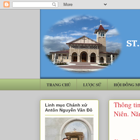
TRANG CHỦ
LƯỢC SỬ
HỘI ĐỒNG M
Thông ti
Linh mục Chánh xứ
Antôn Nguyễn Văn Đô
Niên. N