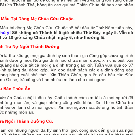
 Bí tích Thánh Thể, hồng ân cao quí mà Thiên Chúa đã ban cho nhân
 Mẫu Tại Dòng Mẹ Chúa Cứu Chuộc.
Mẫu tại dòng Mẹ Chúa Cứu Chuộc sẽ bắt đầu từ Thứ Năm tuần này,
chú ý!
Sẽ không có Thánh lễ 5 giờ chiều Thứ Bảy, ngày 5.
Vẫn có
8 và 10 giờ sáng Chúa nhật, ngày 6, như thường lệ.
nh Trả Nợ Ngôi Thánh Đường.
ởi lá thư kêu gọi mọi gia đình hy sinh tham gia đóng góp chương trình
thánh đường mới. Nếu gia đình nào chưa nhận được, xin cho biết. Xin
 quảng đại của tất cả mọi gia đình trong giáo xứ. Tuần vừa qua có 37
sinh quảng đại đóng góp. Xin đọc danh sách các gia đình đóng góp
rong bảng cuối nhà thờ. Xin Thiên Chúa, qua lời cầu bầu của Đức
nh Giuse, trả công và ban nhiều ơn lành cho mọi người.
ẫu Bán Thức Ăn
.
hức ăn Chúa nhật tuần này. Chân thành cám ơn tất cả mọi người đã
 những món ăn, và giúp những công việc khác. Xin Thiên Chúa trả
nhiều ơn lành cho mọi người. Xin mọi người mua để ủng hộ tinh thần
hức những món ăn.
ửa Ngôi Thánh Đường Cũ
.
cám ơn những người đã hy sinh thời giờ, công sức đến giúp sửa ngôi
 cũ, thành những lớp học cho các em, chuẩn bị cho niên khóa mới