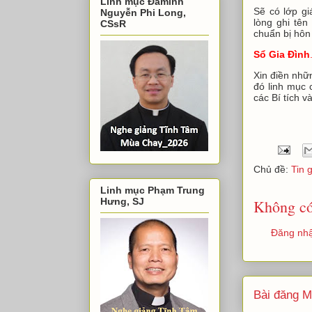
Linh mục Đaminh
Sẽ có lớp g
Nguyễn Phi Long,
lòng ghi tên
CSsR
chuẩn bị hôn
Sổ Gia Đình
Xin điền nhữn
đó linh mục 
các Bí tích v
Chủ đề:
Tin 
Linh mục Phạm Trung
Hưng, SJ
Không có
Đăng nhậ
Bài đăng M