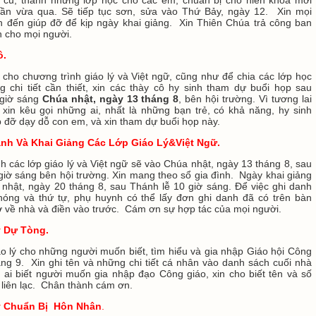
uần vừa qua. Sẽ tiếp tục sơn, sửa vào Thứ Bảy, ngày 12. Xin mọi
h đến giúp đỡ để kịp ngày khai giảng. Xin Thiên Chúa trả công ban
h cho mọi người.
ô.
cho chương trình giáo lý và Việt ngữ, cũng như để chia các lớp học
g chi tiết cần thiết, xin các thày cô hy sinh tham dự buổi họp sau
 giờ sáng
Chúa nhật, ngày 13 tháng 8
, bên hội trường. Vì tương lai
,
xin kêu gọi những ai, nhất là những bạn trẻ, có khả năng, hy sinh
p đỡ dạy dỗ con em,
và xin tham dự buổi họp này.
nh Và Khai Giảng Các Lớp Giáo Lý&Việt Ngữ.
h các lớp giáo lý và Việt ngữ
sẽ vào Chúa nhật, ngày 13 tháng 8, sau
giờ sáng bên hội trường. Xin mang theo sổ gia đình. Ngày khai giảng
nhật, ngày 20 tháng 8, sau Thánh lễ 10 giờ sáng. Để việc ghi danh
óng và thứ tự, phụ huynh có thể lấy đơn ghi danh đã có trên bàn
ờ về nhà và điền vào trước. Cám ơn sự hợp tác của mọi người.
ý Dự Tòng.
áo lý cho những người muốn biết, tìm hiểu và gia nhập Giáo hội Công
ng 9. Xin ghi tên và những chi tiết cá nhân vào danh sách cuối nhà
 ai biết người muốn gia nhập đạo Công giáo, xin cho biết tên và số
ể liên lạc. Chân thành cám ơn.
ý Chuẩn Bị Hôn Nhân
.