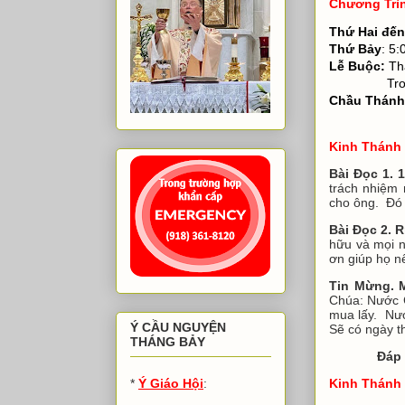
Chương Trì
Thứ Hai đế
Thứ Bảy
: 5:
Lễ Buộc:
Thá
Trong ngày
Chầu Thánh
Thứ Bảy
Kinh Thánh 
Bài Đọc 1. 1
trách nhiệm
cho ông. Đó 
Bài Đọc 2. R
hữu và mọi 
ơn giúp họ n
Tin Mừng. M
Chúa: Nước C
mua lấy. Nướ
Ý CẦU NGUYỆN
Sẽ có ngày t
THÁNG BẢY
Đáp
Kinh Thánh 
*
Ý Giáo Hội
: