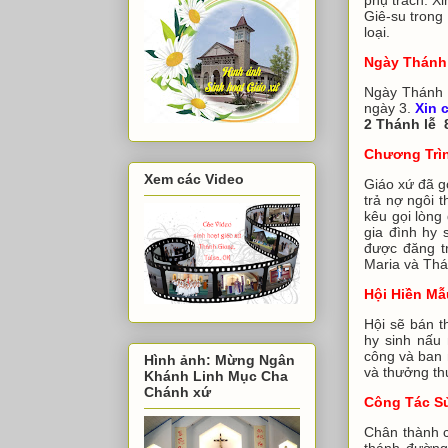
Giê-su trong
loại.
Ngày Thánh
Ngày Thánh 
ngày 3.
Xin 
2 Thánh lễ 
Chương Trì
Xem các Video
Giáo xứ đã g
trả nợ ngôi 
kêu gọi lòng
gia đình hy 
được đăng t
Maria và Thá
Hội Hiền M
Hội sẽ bán t
hy sinh nấu
công và ban 
Hình ảnh: Mừng Ngân
và thưởng t
Khánh Linh Mục Cha
Chánh xứ
Công Tác S
Chân thành
thánh đường