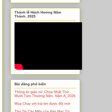
Thánh lễ Hành Hương Năm
Thánh_2025
Bài đăng phổ biến
Thông tin giáo xứ: Chúa Nhật Thứ
Mười Tám Thường Niên. Năm A_2026
Mùa Chay với trái tim được đổi mới
Thơ Tin Cậy Mến của Hàn Mạc Tử