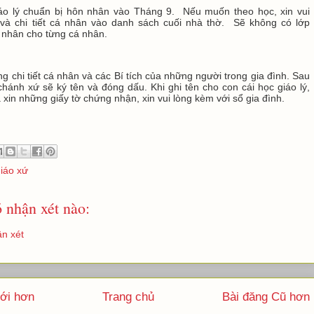
iáo lý chuẩn bị hôn nhân vào Tháng 9. Nếu muốn theo học, xin vui
 và chi tiết cá nhân vào danh sách cuối nhà thờ. Sẽ không có lớp
 nhân cho từng cá nhân.
.
g chi tiết cá nhân và các Bí tích của những người trong gia đình. Sau
chánh xứ sẽ ký tên và đóng dấu. Khi ghi tên cho con cái học giáo lý,
à xin những giấy tờ chứng nhận, xin vui lòng kèm với sổ gia đình.
giáo xứ
 nhận xét nào:
n xét
ới hơn
Trang chủ
Bài đăng Cũ hơn