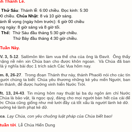
nh Thánh Lễ
.
n Thứ Sáu
: Thánh lễ: 6:00 chiều. Đọc kinh: 5:30
00 chiều.
Chúa Nhật
: 8 và 10 giờ sáng.
nh lễ vọng (ngày hôm trước): 6 giờ 00 chiều
: 8 giờ sáng và 8 giờ tối.
 Thể:
Thứ Sáu đầu tháng 5:30 giờ chiều.
 đầu tháng 4:30 giờ chiều.
Tuần Này.
V. 3, 5-12
. Salômôn lên làm vua thế cha của ông là Đavít. Ông thấy
 nặng nề nên xin Chúa ban cho được khôn ngoan. Và Chúa đã ban
là ý nghĩa bài đọc 1 trích sách Các Vua hôm nay.
m. 8, 26-27
. Trong đoạn Thánh thư này, thánh Phaolô nói cho các tín
người chúng ta biết: Chúa yêu thương những kẻ yêu mến Người, ban
ên thánh, để được hưởng vinh hiển Nước Trời.
t. 13, 24-43
. Tin mừng hôm nay thuật lại ba dụ ngôn ám chỉ Nước
húa là bảo vật, là ngọc quý, đáng cho mọi người bán hết của cải để
c Chúa cũng giống như mẻ lưới đầy cá tốt xấu là ngườI lành kẻ dữ.
hưởng kẻ lành phạt kẻ dữ.
 ca
.
Lạy Chúa, con yêu chuộng luật pháp của Chúa biết bao!
tuần tới
.
Lễ Chúa Hiển Dung