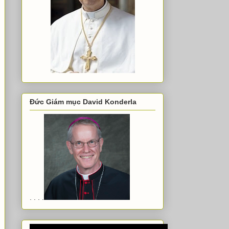
Đức Giám mục David Konderla
. . . .