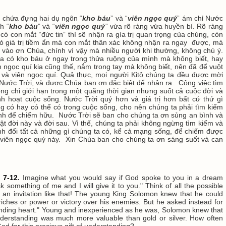
 chứa đựng hai dụ ngôn “
kho báu
” và “
viên ngọc quý
” ám chỉ Nước
h “
kho báu
” và “
viên ngọc quý
”
vừa rõ ràng vừa huyền bí. Rõ ràng
có con mắt “đức tin” thì sẽ nhận ra gía trị quan trọng của chúng, còn
có giá trị tiềm ẩn mà con mắt thân xác không nhận ra ngay được, mà
 vào ơn Chúa, chính vì vậy mà nhiều người khi thường, không chú ý.
a có kho báu ở ngay trong thửa ruộng của mình mà không biết, hay
n ngọc quí kia cũng thế, nắm trong tay mà không biết, nên đã để vuột
và viên ngọc quí. Quả thực, mọi người Kitô chúng ta đều được mời
 Nước Trời, và được Chúa ban ơn đặc biệt để nhận ra. Công việc tìm
ng chỉ giới hạn trong một quãng thời gian nhưng suốt cả cuộc đời và
nh hoạt cuộc sống. Nước Trời quý hơn và giá trị hơn bất cứ thứ gì
g có hay có thể có trong cuộc sống, cho nên chúng ta phải tìm kiếm
inh để chiếm hữu. Nước Trời sẽ ban cho chúng ta ơn sủng an bình và
ật đời này và đời sau. Vì thế, chúng ta phải không ngừng tìm kiếm và
h đổi tất cả những gì chúng ta có, kể cả mạng sống, để chiếm được
viên ngọc quý này. Xin Chúa ban cho chúng ta ơn sáng suốt và can
 7-12
.
Imagine what you would say if God spoke to you in a dream
k something of me and I will give it to you." Think of all the possible
 an invitation like that! The young King Solomon knew that he could
riches or power or victory over his enemies. But he asked instead for
nding heart." Young and inexperienced as he was, Solomon knew that
understanding was much more valuable than gold or silver. How often
God for this precious gift of understanding?