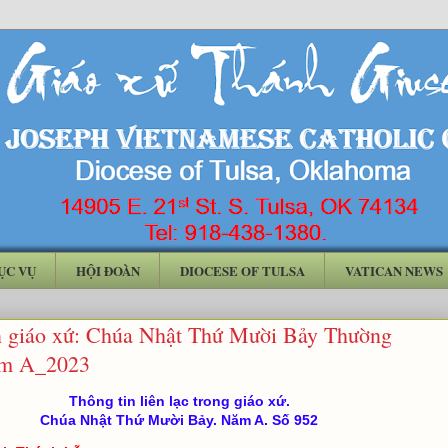
ỤC VỤ
HỘI ĐOÀN
DIOCESE OF TULSA
VATICAN NEWS
n giáo xứ: Chúa Nhật Thứ Mười Bảy Thường
ăm A_2023
Thông tin liên lạc trong giáo xứ.
Chúa Nhật Thứ Mười Bảy. Năm A. Số 952