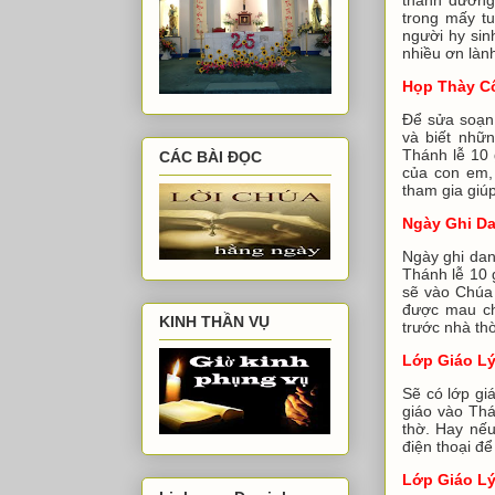
trong mấy t
người hy sin
nhiều ơn làn
Họp Thày C
Để sửa soạn 
và biết nhữn
Thánh lễ 10
CÁC BÀI ĐỌC
của con em
tham gia giú
Ngày Ghi Da
Ngày ghi dan
Thánh lễ 10 
sẽ vào Chúa 
được mau ch
KINH THẦN VỤ
trước nhà th
Lớp Giáo L
Sẽ có lớp gi
giáo vào Thá
thờ. Hay nếu
điện thoại đ
Lớp Giáo L