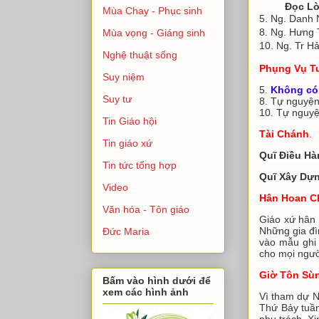
Đọc Lời
Mùa Chay - Phục sinh
5. Ng. Da
8. Ng. Hưng
Mùa vọng - Giáng sinh
10. Ng. Tr
Nghệ thuật sống
Phụng Vụ T
Suy niệm
5.
Không có 
Suy tư
8. Tự nguyệ
10. Tự nguy
Tin Giáo hội
Tài Chánh
.
Tin giáo xứ
Quĩ Điều Hà
Tin tức tổng hợp
Quĩ Xây Dự
Video
Hân Hoan C
Văn hóa - Tôn giáo
Giáo xứ hân 
Những gia đì
Đức Maria
vào mẫu ghi 
cho mọi ngườ
Giờ Tôn Sù
Bấm vào hình dưới để
xem các hình ảnh
Vì tham dự 
Thứ Bảy tuần
phụ trách. X