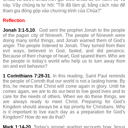
này. Vậy chúng ta tự hỏi: “Tôi đã làm gì, bằng cách nào để
tham gia đóng góp vào chương trình của Chúa?”
Reflection
.
Jonah 3:1-5,10
.
God sent the prophet Jonah to the people
of the pagan city of Nineveh. The people of Nineveh were
doing many sinful things, and Jonah warned them of God's
anger. The people listened to Jonah. They turned from their
evil ways, believed in God, fasted, and did penance.
Because of their change of heart, God spared them. Who are
the people in today's world who help us to turn away from
sin and evil behavior?
1 Corinthians 7:29-31
.
In this reading, Saint Paul reminds
the people of Corinth that our world is not a lasting home. By
this, he means that Christ will come again in glory. Until he
comes again, we are to do our best to live good lives and to
care for the needs of others. When we do these things, we
are always ready to meet Christ. Preparing for God's
Kingdom should always be a top priority for Christians. Why
is it important to live each day as a preparation for God's
Kingdom? How do we do that?
Mark 1:14-20
.
Today's gospel reading recounts how Jesus