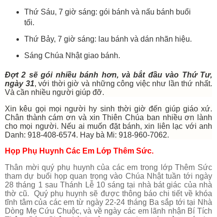
Thứ Sáu, 7 giờ sáng: gói bánh và nấu bánh buổi
tối.
Thứ Bảy, 7 giờ sáng: lau bánh và dán nhãn hiệu.
Sáng Chúa Nhật giao bánh.
Đợt 2 sẽ gói nhiều bánh hơn, và bắt đầu vào Thứ Tư,
ngày 31
, với thời giờ và những công việc như lần thứ nhất.
Và cần nhiều người giúp đỡ.
Xin kêu gọi mọi người hy sinh thời giờ đến giúp giáo xứ.
Chân thành cám ơn và xin Thiên Chúa ban nhiều ơn lành
cho mọi người. Nếu ai muốn đặt bánh, xin liên lạc với anh
Danh: 918-408-6574. Hay bà Mi: 918-960-7062.
Họp Phụ Huynh Các Em Lớp Thêm Sức.
Thân mời quý phụ huynh của các em trong lớp Thêm Sức
tham dự buổi họp quan trọng vào Chúa Nhật tuần tới ngày
28 tháng 1 sau Thánh Lễ 10 sáng tại nhà bát giác của nhà
thờ cũ. Quý phụ huynh sẽ được thông báo chi tiết về khóa
tĩnh tâm của các em từ ngày 22-24 tháng Ba sắp tới tại Nhà
Dòng Mẹ Cứu Chuộc, và về ngày các em lãnh nhận Bí Tích