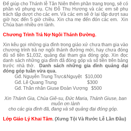
Để giúp cho Thánh lễ Tân Niên thêm phần trang trọng, sẽ có
phần vũ phụng vụ. Chị Đỗ Thu Hương và các em sẽ phụ
trách tập dượt cho các em. Và các em sẽ ở lại tập dượt sau
giờ học đến 5 giờ chiều. Xin cha mẹ đến đón các em. Xin
Chúa ban nhiều ơn lành.
Chương Trình Trả Nợ Ngôi Thánh Đường.
Xin kêu gọi
những gia đình trong giáo xứ chưa tham gia vào
chương trình trả nợ ngôi thánh đường mới, hay chưa đóng
đủ số tiền $1,032, quảng đại tham gia đóng góp. Xin đọc
danh sách những gia đình đã đóng góp và số tiền trên bảng
trước nhà thờ.
Danh sách
những gia đình quảng đại
đóng góp tuần vừa qua.
Gđ. Nguyễn Trung Trực&Nguyệt $10,000
Gđ. Lê Quang Trung $300
Gđ. Thân nhân Giuse Đoàn Vượng $500
Xin Thánh Gia, Chúa Giê-su, Đức Maria, Thánh Giuse, ban
muôn ơn lành
cho các gia đình đã, đang và sẽ quảng đại đóng góp.
Lớp Giáo Lý Khai Tâm
. (Xưng Tội Và Rước Lễ Lần Đầu)