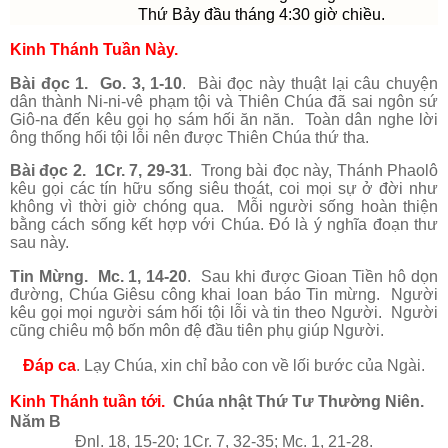
Thứ Bảy đầu tháng 4:30 giờ chiều.
Kinh Thánh Tuần Này.
Bài đọc 1. Go. 3, 1-10
. Bài đọc này thuật lại câu chuyện
dân thành Ni-ni-vê phạm tội và Thiên Chúa đã sai ngôn sứ
Giô-na đến kêu gọi họ sám hối ăn năn. Toàn dân nghe lời
ông thống hối tội lỗi nên được Thiên Chúa thứ tha.
Bài đọc 2. 1Cr. 7, 29-31
. Trong bài đọc này, Thánh Phaolô
kêu gọi các tín hữu sống siêu thoát, coi mọi sự ở đời như
không vì thời giờ chóng qua. Mỗi người sống hoàn thiện
bằng cách sống kết hợp với Chúa. Đó là ý nghĩa đoạn thư
sau này.
Tin Mừng. Mc. 1, 14-20
. Sau khi được Gioan Tiền hô dọn
đường, Chúa Giêsu công khai loan báo Tin mừng. Người
kêu gọi mọi người sám hối tội lỗi và tin theo Người. Người
cũng chiêu mộ bốn môn đệ đầu tiên phụ giúp Người.
Đáp ca
.
Lạy Chúa, xin chỉ bảo con về lối bước của Ngài.
Kinh Thánh tuần tới.
Chúa nhật Thứ Tư Thường Niên.
Năm B
Đnl. 18, 15-20; 1Cr. 7, 32-35; Mc. 1, 21-28.