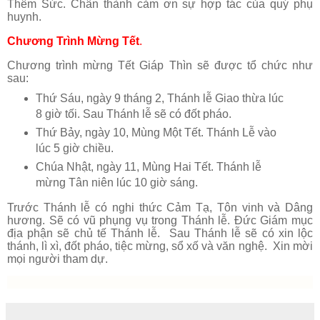
Thêm Sức. Chân thành cảm ơn sự hợp tác của quý phụ
huynh.
Chương Trình Mừng Tết
.
Chương trình mừng Tết Giáp Thìn sẽ được tổ chức như
sau:
Thứ Sáu, ngày 9 tháng 2, Thánh lễ Giao thừa lúc
8 giờ tối. Sau Thánh lễ sẽ có đốt pháo.
Thứ Bảy, ngày 10, Mùng Một Tết. Thánh Lễ vào
lúc 5 giờ chiều.
Chúa Nhật, ngày 11, Mùng Hai Tết. Thánh lễ
mừng Tân niên lúc 10 giờ sáng.
Trước Thánh lễ có nghi thức Cảm Tạ, Tôn vinh và Dâng
hương. Sẽ có vũ phụng vụ trong Thánh lễ. Đức Giám mục
địa phận sẽ chủ tế Thánh lễ. Sau Thánh lễ sẽ có xin lộc
thánh, lì xì, đốt pháo, tiệc mừng, sổ xố và văn nghệ. Xin mời
mọi người tham dự.