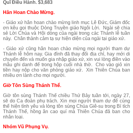
Quĩ Điều Hành
.
$3,683
Hân Hoan Chào Mừng.
- Giáo xứ hân hoan chào mừng linh mục Lê Đức, Giám đốc
ơn kêu gọi thuộc Dòng Truyền giáo Ngôi Lời. Ngài sẽ chia
sẻ Lời Chúa và Hội dòng của ngài trong các Thánh lễ tuần
này. Chân thành cảm tạ sự hiện diện của ngài tại giáo xứ.
- Giáo xứ cũng hân hoan chào mừng mọi người tham dự
Thánh lễ hôm nay. Gia đình đã thay đổi địa chỉ, hay mới di
chuyển đến và muốn gia nhập giáo xứ, xin vui lòng điền vào
mẫu ghi danh để trong hộp cuối nhà thờ. Cho vào giỏ xin
tiền hay nộp cho văn phòng giáo xứ. Xin Thiên Chúa ban
nhiều ơn lành cho mọi người.
Giờ Tôn Sùng Thánh Thể.
Giờ tôn sùng Thánh Thể chiều Thứ Bảy tuần tới, ngày 27,
sẽ do Ca đoàn phụ trách. Xin mọi người tham dự để cùng
thể hiện tình yêu và lòng tôn sùng Chúa Giê-su trong Bí tích
Thánh Thể, hồng ân cao quí mà Thiên Chúa đã ban cho
nhân loại.
Nhóm Vũ Phụng Vụ
.