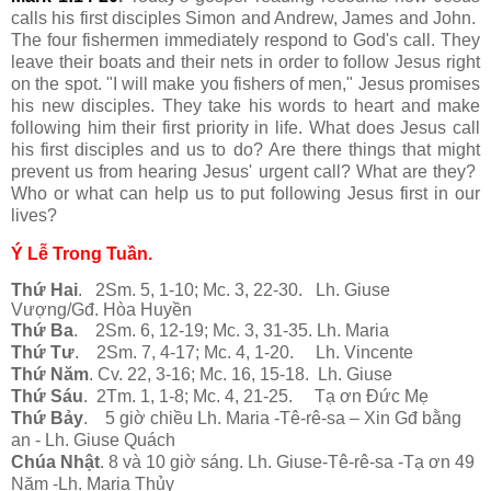
calls his first disciples Simon and Andrew, James and John.
The four fishermen immediately respond to God's call. They
leave their boats and their nets in order to follow Jesus right
on the spot. "I will make you fishers of men," Jesus promises
his new disciples. They take his words to heart and make
following him their first priority in life. What does Jesus call
his first disciples and us to do? Are there things that might
prevent us from hearing Jesus' urgent call? What are they?
Who or what can help us to put following Jesus first in our
lives?
Ý Lễ Trong Tuần.
Thứ Hai
. 2Sm. 5, 1-10; Mc. 3, 22-30. Lh. Giuse
Vượng/Gđ. Hòa Huyền
Thứ Ba
. 2Sm. 6, 12-19; Mc. 3, 31-35. Lh. Maria
Thứ Tư
. 2Sm. 7, 4-17; Mc. 4, 1-20. Lh. Vincente
Thứ Năm
. Cv. 22, 3-16; Mc. 16, 15-18. Lh. Giuse
Thứ Sáu
. 2Tm. 1, 1-8; Mc. 4, 21-25. Tạ ơn Đức Mẹ
Thứ Bảy
. 5 giờ chiều Lh. Maria -Tê-rê-sa – Xin Gđ bằng
an - Lh. Giuse Quách
Chúa Nhật
. 8 và 10 giờ sáng. Lh. Giuse-Tê-rê-sa -Tạ ơn 49
Năm -Lh. Maria Thủy