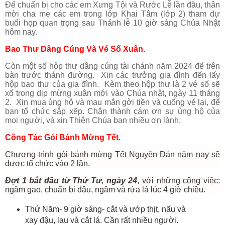
Để chuẩn bị cho các em Xưng Tội và Rước Lễ lần đầu, thân
mời cha mẹ các em trong lớp Khai Tâm (lớp 2) tham dự
buổi họp quan trọng sau Thánh lễ 10 giờ sáng Chúa Nhật
hôm nay.
Bao Thư Dâng Cúng Và Vé Số Xuân.
Còn một số hộp thư dâng cúng tài chánh năm 2024 để trên
bàn trước thánh đường. Xin các trưởng gia đình đến lấy
hộp bao thư của gia đình. Kèm theo hộp thư là 2 vé số sẽ
xổ trong dịp mừng xuân mới vào Chúa nhật, ngày 11 tháng
2. Xin mua ủng hộ và mau mắn gởi tiền và cuống vé lại, để
ban tổ chức sắp xếp. Chân thành cám ơn sự ủng hộ của
mọi người, và xin Thiên Chúa ban nhiều ơn lành.
Công Tác Gói Bánh Mừng Tết.
Chương trình gói bánh mừng Tết Nguyên Đán năm nay sẽ
được tổ chức vào 2 lần.
Đợt 1 bắt đầu từ Thứ Tư, ngày 24
, với những công việc:
ngâm gạo, chuẩn bị đậu, ngâm và rửa lá lúc 4 giờ chiều.
Thứ Năm- 9 giờ sáng- cắt và ướp thịt, nấu và
xay đậu, lau và cắt lá. Cần rất nhiều người.