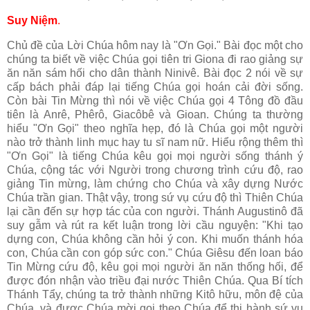
Suy Niệm
.
Chủ đề của Lời Chúa hôm nay là "Ơn Gọi." Bài đọc một cho
chúng ta biết về việc Chúa gọi tiên tri Giona đi rao giảng sự
ăn năn sám hối cho dân thành Ninivê. Bài đọc 2 nói về sự
cấp bách phải đáp lại tiếng Chúa gọi hoán cải đời sống.
Còn bài Tin Mừng thì nói về việc Chúa gọi 4 Tông đồ đầu
tiên là Anrê, Phêrô, Giacôbê và Gioan. Chúng ta thường
hiểu "Ơn Gọi" theo nghĩa hẹp, đó là Chúa gọi một người
nào trở thành linh mục hay tu sĩ nam nữ. Hiểu rộng thêm thì
"Ơn Gọi" là tiếng Chúa kêu gọi mọi người sống thánh ý
Chúa, cộng tác với Người trong chương trình cứu độ, rao
giảng Tin mừng, làm chứng cho Chúa và xây dựng Nước
Chúa trần gian. Thật vậy, trong sứ vụ cứu độ thì Thiên Chúa
lại cần đến sự hợp tác của con người. Thánh Augustinô đã
suy gẫm và rút ra kết luận trong lời cầu nguyện: "Khi tạo
dựng con, Chúa không cần hỏi ý con. Khi muốn thánh hóa
con, Chúa cần con góp sức con." Chúa Giêsu đến loan báo
Tin Mừng cứu độ, kêu gọi mọi người ăn năn thống hối, để
được đón nhận vào triều đại nước Thiên Chúa. Qua Bí tích
Thánh Tẩy, chúng ta trở thành những Kitô hữu, môn đệ của
Chúa, và được Chúa mời gọi theo Chúa để thi hành sứ vụ