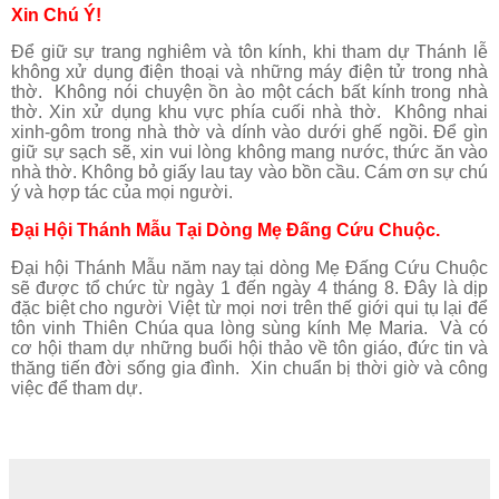
Xin Chú Ý!
Để giữ sự trang nghiêm và tôn kính, khi tham dự Thánh lễ
không xử dụng điện thoại và những máy điện tử trong nhà
thờ. Không nói chuyện ồn ào một cách bất kính trong nhà
thờ. Xin xử dụng khu vực phía cuối nhà thờ. Không nhai
xinh-gôm trong nhà thờ và dính vào dưới ghế ngồi. Để gìn
giữ sự sạch sẽ, xin vui lòng không mang nước, thức ăn vào
nhà thờ. Không bỏ giấy lau tay vào bồn cầu. Cám ơn sự chú
ý và hợp tác của mọi người.
Đại Hội Thánh Mẫu Tại Dòng Mẹ Đấng Cứu Chuộc.
Đại hội Thánh Mẫu năm nay tại dòng Mẹ Đấng Cứu Chuộc
sẽ được tổ chức từ ngày 1 đến ngày 4 tháng 8. Đây là dịp
đặc biệt cho người Việt từ mọi nơi trên thế giới qui tụ lại để
tôn vinh Thiên Chúa qua lòng sùng kính Mẹ Maria. Và có
cơ hội tham dự những buổi hội thảo về tôn giáo, đức tin và
thăng tiến đời sống gia đình. Xin chuẩn bị thời giờ và công
việc để tham dự.