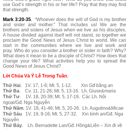
use God’s strength in his or her life? Pray that they may find
that strength.
Mark 3:20-35
.
“Whoever does the will of God is my brother
and sister and mother.” That includes us! We are the
brothers and sisters of Jesus when we live as his disciples.
A house divided against itself will not stand, so together we
proclaim the Good News of Jesus Christ to world. We can
start in the communities where we live and work and
pray. Who do you consider a brother or sister in faith? Why?
What does it mean to be a disciple of Christ? How does that
change your life? What activities help you to spread the
Good News of Jesus Christ?
Lời Chúa Và Ý Lễ Trong Tuần.
Thứ Hai
. 1V. 17, 1-6; Mt. 5, 1-12. Xin Gđ bằng an
Thứ Ba
. Cv. 11, 21-26; Mt. 5, 13-16. Lh. Giuse&maria
Thứ Tư
. 1V. 18, 20-39; Mt. 5, 17-19. Các Lh. Nội
ngoại/Gđ. Nga Nguyễn
Thứ Năm
. 1V. 18, 41-46; Mt. 5, 20-26. Lh. Augutino&Micae
Thứ Sáu
. 1V. 19, 9-16; Mt. 5, 27-32. Xin bình an/Gđ. Nga
Nguyễn
Thứ Bảy
. Lh. Bernadette Lan/Gđ. Hồng&Liên – Xin đi về