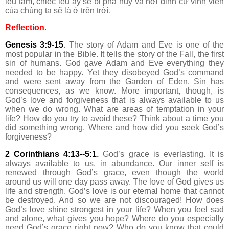
lều tạm, chiếc lều ấy sẽ bị phá hủy và nơi định cư vĩnh viễn
của chúng ta sẽ là ở trên trời.
Reflection
.
Genesis 3:9-15
.
The story of Adam and Eve is one of the
most popular in the Bible. It tells the story of the Fall, the first
sin of humans. God gave Adam and Eve everything they
needed to be happy. Yet they disobeyed God’s command
and were sent away from the Garden of Eden. Sin has
consequences, as we know. More important, though, is
God’s love and forgiveness that is always available to us
when we do wrong. What are areas of temptation in your
life? How do you try to avoid these? Think about a time you
did something wrong. Where and how did you seek God’s
forgiveness?
2 Corinthians 4:13--5:1
.
God’s grace is everlasting. It is
always available to us, in abundance. Our inner self is
renewed through God’s grace, even though the world
around us will one day pass away. The love of God gives us
life and strength. God’s love is our eternal home that cannot
be destroyed. And so we are not discouraged!
How does
God’s love shine strongest in your life? When you feel sad
and alone, what gives you hope? Where do you especially
need God’s grace right now? Who do you know that could