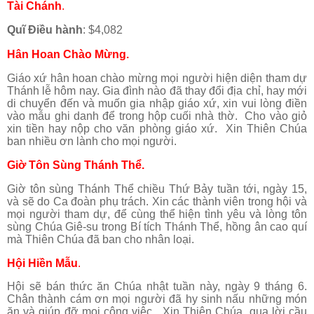
Tài Chánh
.
Quĩ Điều hành
: $4,082
Hân Hoan Chào Mừng.
Giáo xứ hân hoan chào mừng mọi người hiện diện tham dự
Thánh lễ hôm nay. Gia đình nào đã thay đổi địa chỉ, hay mới
di chuyển đến và muốn gia nhập giáo xứ, xin vui lòng điền
vào mẫu ghi danh để trong hộp cuối nhà thờ. Cho vào giỏ
xin tiền hay nộp cho văn phòng giáo xứ. Xin Thiên Chúa
ban nhiều ơn lành cho mọi người.
Giờ Tôn Sùng Thánh Thể.
Giờ tôn sùng Thánh Thể chiều Thứ Bảy tuần tới, ngày 15,
và sẽ do Ca đoàn phụ trách. Xin các thành viên trong hội và
mọi người tham dự, để cùng thể hiện tình yêu và lòng tôn
sùng Chúa Giê-su trong Bí tích Thánh Thể, hồng ân cao quí
mà Thiên Chúa đã ban cho nhân loại.
Hội Hiền Mẫu
.
Hội sẽ bán thức ăn Chúa nhật tuần này, ngày 9 tháng 6.
Chân thành cám ơn mọi người đã hy sinh nấu những món
ăn và giúp đỡ mọi công việc. Xin Thiên Chúa, qua lời cầu