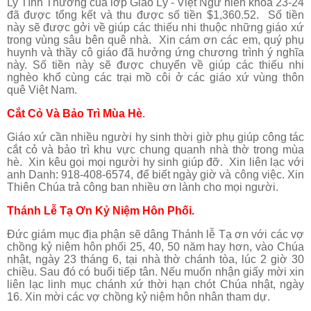
Ly Tình Thương của lớp Giáo Lý - Việt Ngữ niên khóa 23-24
đã được tổng kết và thu được số tiền $1,360.52. Số tiền
này sẽ được gởi về giúp các thiếu nhi thuộc những giáo xứ
trong vùng sâu bên quê nhà. Xin cám ơn các em, quý phụ
huynh và thầy cô giáo đã hưởng ứng chương trình ý nghĩa
này. Số tiền này sẽ được chuyển về giúp các thiếu nhi
nghèo khổ cùng các trại mồ côi ở các giáo xứ vùng thôn
quê Việt Nam.
Cắt Cỏ Và Bảo Trì
Mùa Hè
.
Giáo xứ cần nhiều người hy sinh thời giờ phụ giúp công tác
cắt cỏ và bảo trì khu vực chung quanh nhà thờ trong mùa
hè. Xin kêu gọi mọi người hy sinh giúp đỡ. Xin liên lạc với
anh Danh: 918-408-6574, để biết ngày giờ và công việc. Xin
Thiên Chúa trả công ban nhiều ơn lành cho mọi người.
Thánh Lễ Tạ Ơn Kỷ Niệm Hôn Phối.
Đức giám mục địa phận sẽ dâng Thánh lễ Tạ ơn với các vợ
chồng kỷ niệm hôn phối 25, 40, 50 năm hay hơn, vào Chúa
nhật, ngày 23 tháng 6, tại nhà thờ chánh tòa, lúc 2 giờ 30
chiều. Sau đó có buổi tiếp tân. Nếu muốn nhận giấy mời xin
liên lạc linh mục chánh xứ thời hạn chót Chúa nhật, ngày
16. Xin mời các vợ chồng kỷ niệm hôn nhân tham dự.