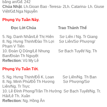
bằng an/Gđ. 242
Chúa Nhật
. Lh.Gioan Bao -Teresa- 2Lh. Catarina- Lh. Giuse
Việt/Gđ.Nga Nguyễn
Phụng Vụ Tuần Này.
Đọc Lời Chúa
Trao Thánh Thể
5. Ng. Danh Nhân/Lê Thị Hiên Sơ Liên / Ng. Tr Giang
8. Ng. Hưng Thịnh/Đào Th Lợi Sơ Liên/Sơ Phượng/
Phạm V Tiến
10. Đoàn Q Dũng/Lê Nhung Sơ Bạch Tuyết/ Ng. Th
Ban/Đoàn Th Nguyệt
Reflection
: Vũ My Lê
Phụng Vụ Tuần Tới.
5. Ng. Hưng Thịnh/Đỗ K. Loan Sơ Liên/Ng. Th Ban
8. Ng. Minh Phú/Đỗ Th Hương Sơ Phượng/Sơ
Liên/Ng. Tr Trực
10. Lê Đình Phong/Trần Th Hường Sơ Bạch Tuyết/Ng. Tr.
Hải/Lê Th. Xuân
Reflection
: Ng. Hồng Ân