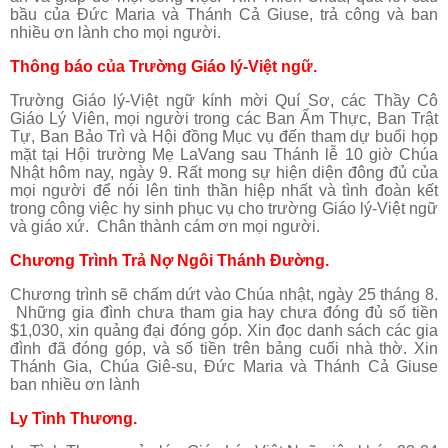
bầu của Đức Maria và Thánh Cả Giuse, trả công và ban
nhiều ơn lành cho mọi người.
Thông báo của Trường Giáo lý-Việt ngữ.
Trường Giáo lý-Việt ngữ kính mời Quí Sơ, các Thầy Cô
Giáo Lý Viên, mọi người trong các Ban Ẩm Thực, Ban Trật
Tự, Ban Bảo Trì và Hội đồng Mục vụ đến tham dự buổi họp
mặt tại Hội trường Mẹ LaVang sau Thánh lễ 10 giờ Chúa
Nhật hôm nay, ngày 9. Rất mong sự hiện diện đông đủ của
mọi người để nói lên tinh thần hiệp nhất và tình đoàn kết
trong công việc hy sinh phục vụ cho trường Giáo lý-Việt ngữ
và giáo xứ. Chân thành cám ơn mọi người.
Chương Trình Trả Nợ Ngôi Thánh Đường.
Chương trình sẽ chấm dứt vào Chúa nhật, ngày 25 tháng 8.
Những gia đình chưa tham gia hay chưa đóng đủ số tiền
$1,030, xin quảng đại đóng góp. Xin đọc danh sách các gia
đình đã đóng góp, và số tiền trên bảng cuối nhà thờ. Xin
Thánh Gia, Chúa Giê-su, Đức Maria và Thánh Cả Giuse
ban nhiều ơn lành
Ly Tình Thương.