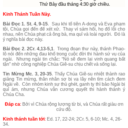
Thứ Bảy đầu tháng 4:30 giờ chiều.
Kinh Thánh Tuần Này.
Bài Đọc 1. St. 4, 9-15
. Sau khi tổ tiên A-dong và Eva phạm
tội, Chúa gọi đến để xét xử. Thay vì sám hối, họ đổ lỗi cho
nhau, nên Chúa phạt cả ông bà, ma quỉ và loài người. Đó là
ý nghĩa bài đọc này.
Bài Đọc 2. 2Cr. 4,13-5,1
. Trong đoạn thư này, thánh Phao-
lô nói đến những đau khổ trong cuộc đời thi hành sứ vụ của
ngài. Nhưng ngài tin chắc: “Nó sẽ đem lại vinh quang bất
tận” nhờ công nghiệp Chúa Giê-su chịu chết và sống lại.
Tin Mừng Mc. 3, 20-35
. Thấy Chúa Giê-su nhiệt thành rao
giảng Tin mừng, thân nhân sợ bị vạ lây nên tìm cách đem
Ngài về. Còn nhóm kinh sự thù ghét, ganh tỵ thì bảo Ngài bị
quỉ ám, nhưng Chúa vẫn cương quyết thi hành thánh ý
Chúa Cha.
Đáp ca
:
Bởi vì Chúa rộng lượng từ bi, và Chúa rất giàu ơn
cứu độ.
Kinh thánh tuần tới
:
Ed. 17, 22-24; 2Cr. 5, 6-10; Mc. 4, 26-
34.