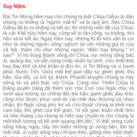
Suy Niệm.
Bài Tin Mừng hôm nay cho chúng ta biết Chúa Giêsu bị dân
chúng vu khống là “người mất trí” và bị quỷ ám. Nếu Chúa
Giêsu đã bị vu khống và kết án, thì những môn đệ của Chúa,
là các Kitô hữu hôm nay, cũng sẽ bị tấn công, vu khống, thù
hằn và bị kết án. Ngày hôm nay, những Ki-tô hữu vẫn bị coi
như là những người sống nghịch lại với những giá trị của
xã hội, thậm chí như những người “điên hay khùng.” Vì
sao? Vì họ trung thành sống lời Chúa, vui mừng sống bác
ái, quảng đại, và sẵn sàng chấp nhận hy sinh, chịu thiệt thòi
hay đau khổ và khó khăn vì đức tin, vì Tin Mừng và vì hạnh
phúc Nước Trời. Giữa một thế gian đầy sự ghen ghét, thù
hằn, lừa dối, và ích kỷ, thánh Phaolô khuyên chúng ta hãy
vững tin và phó thác nơi Chúa. Cũng như Thiên Chúa là
Đấng quyền năng đã thêm sức cho Con của Ngài chịu và
vượt qua những sự chống đối, thù hằn, ganh ghét, đau khổ,
cũng như được phục sinh từ cái chết đau thương và nhục
nhằn, thì Ngài cũng phù trợ và cứu thoát chúng ta khỏi mọi
cạm bẫy, thù ghét của thế gian, “vì nỗi gian truân nhất thời
và nhẹ nhàng của chúng ta hiện nay chuẩn bị cho chúng ta
một khối lượng vô kể vinh quang đời đời.” Vì thế, trong cuộc
sống hằng ngày, hãy tìm kiếm những gì vững bền, tồn tại
mãi mãi, vì cuộc sống này chỉ tạm thời, giống như một chiếc