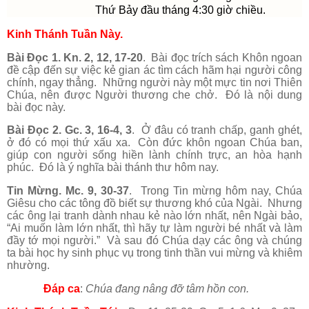
Thứ Bảy đầu tháng 4:30 giờ chiều.
Kinh Thánh Tuần Này.
Bài Đọc 1. Kn. 2, 12, 17-20
. Bài đọc trích sách Khôn ngoan
đề cập đến sự việc kẻ gian ác tìm cách hãm hại người công
chính, ngay thẳng. Những người này một mực tin nơi Thiên
Chúa, nên được Người thương che chở. Đó là nội dung
bài đọc này.
Bài Đọc 2. Gc. 3, 16-4, 3
. Ở đâu có tranh chấp, ganh ghét,
ở đó có mọi thứ xấu xa. Còn đức khôn ngoan Chúa ban,
giúp con người sống hiền lành chính trực, an hòa hạnh
phúc. Đó là ý nghĩa bài thánh thư hôm nay.
Tin Mừng. Mc. 9, 30-37
. Trong Tin mừng hôm nay, Chúa
Giêsu cho các tông đồ biết sự thương khó của Ngài. Nhưng
các ông lại tranh dành nhau kẻ nào lớn nhất, nên Ngài bảo,
“Ai muốn làm lớn nhất, thì hãy tự làm người bé nhất và làm
đầy tớ mọi người.” Và sau đó Chúa dạy các ông và chúng
ta bài học hy sinh phục vụ trong tinh thần vui mừng và khiêm
nhường.
Đáp ca
:
Chúa đang nâng đỡ tâm hồn con.