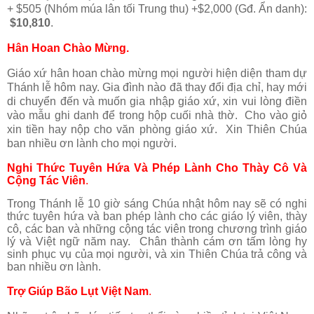
+ $505 (Nhóm múa lân tối Trung thu) +$2,000 (Gđ. Ẩn danh):
$10,810
.
Hân Hoan Chào Mừng.
Giáo xứ hân hoan chào mừng mọi người hiện diện tham dự
Thánh lễ hôm nay. Gia đình nào đã thay đổi địa chỉ, hay mới
di chuyển đến và muốn gia nhập giáo xứ, xin vui lòng điền
vào mẫu ghi danh để trong hộp cuối nhà thờ. Cho vào giỏ
xin tiền hay nộp cho văn phòng giáo xứ. Xin Thiên Chúa
ban nhiều ơn lành cho mọi người.
Nghi Thức Tuyên Hứa Và Phép Lành Cho Thày Cô Và
Cộng Tác Viên
.
Trong Thánh lễ 10 giờ sáng Chúa nhật hôm nay sẽ có nghi
thức tuyên hứa và ban phép lành cho các giáo lý viên, thày
cô, các ban và những cộng tác viên trong chương trình giáo
lý và Việt ngữ năm nay. Chân thành cám ơn tấm lòng hy
sinh phục vụ của mọi người, và xin Thiên Chúa trả công và
ban nhiều ơn lành.
Trợ Giúp Bão Lụt Việt Nam
.