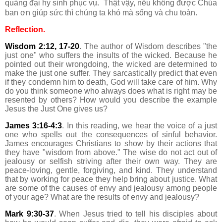
quảng đại hy sinh phục vụ.
Thật vậy, nếu không được Chúa
ban ơn giúp sức thì chúng ta khó mà sống và chu toàn.
Reflection.
Wisdom 2:12, 17-20
. The author of Wisdom describes "the
just one" who suffers the insults of the wicked. Because he
pointed out their wrongdoing, the wicked are determined to
make the just one suffer. They sarcastically predict that even
if they condemn him to death, God will take care of him. Why
do you think someone who always does what is right may be
resented by others? How would you describe the example
Jesus the Just One gives us?
James 3:16-4:3
. In this reading, we hear the voice of a just
one who spells out the consequences of sinful behavior.
James encourages Christians to show by their actions that
they have "wisdom from above." The wise do not act out of
jealousy or selfish striving after their own way. They are
peace-loving, gentle, forgiving, and kind. They understand
that by working for peace they help bring about justice. What
are some of the causes of envy and jealousy among people
of your age? What are the results of envy and jealousy?
Mark 9:30-37
. When Jesus tried to tell his disciples about