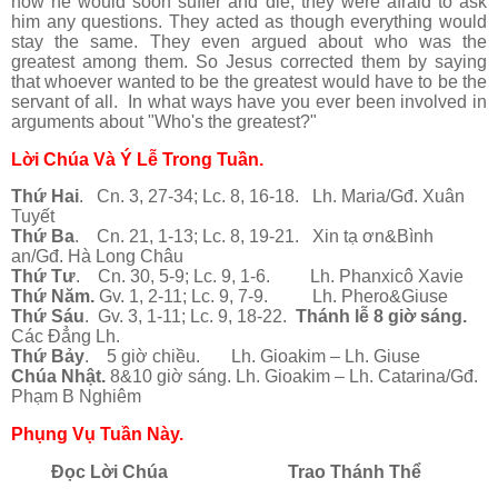
how he would soon suffer and die, they were afraid to ask
him any questions. They acted as though everything would
stay the same. They even argued about who was the
greatest among them. So Jesus corrected them by saying
that whoever wanted to be the greatest would have to be the
servant of all. In what ways have you ever been involved in
arguments about "Who's the greatest?"
Lời Chúa Và Ý Lễ Trong Tuần.
Thứ Hai
. Cn. 3, 27-34; Lc. 8, 16-18. Lh. Maria/Gđ. Xuân
Tuyết
Thứ Ba
. Cn. 21, 1-13; Lc. 8, 19-21. Xin tạ ơn&Bình
an/Gđ. Hà Long Châu
Thứ Tư
. Cn. 30, 5-9; Lc. 9, 1-6. Lh. Phanxicô Xavie
Thứ Năm.
Gv. 1, 2-11; Lc. 9, 7-9. Lh. Phero&Giuse
Thứ Sáu
. Gv. 3, 1-11; Lc. 9, 18-22.
Thánh lễ 8 giờ sáng.
Các Đẳng Lh.
Thứ Bảy
. 5 giờ chiều. Lh. Gioakim – Lh. Giuse
Chúa Nhật.
8&10 giờ sáng. Lh. Gioakim – Lh. Catarina/Gđ.
Phạm B Nghiêm
Phụng Vụ Tuần Này.
Đọc Lời Chúa
Trao Thánh Thể