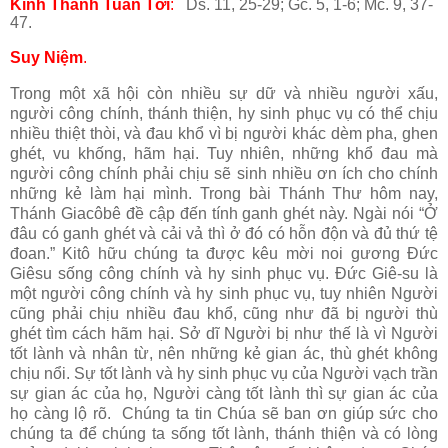
Kinh Thánh Tuần Tới
:
Ds. 11, 25-29; Gc. 5, 1-6; Mc. 9, 37-
47.
Suy Niệm
.
Trong một xã hội còn nhiều sự dữ và nhiều người xấu,
người công chính, thánh thiện, hy sinh phục vụ có thể chịu
nhiều thiệt thòi, và đau khổ vì bị người khác dèm pha, ghen
ghét, vu khống, hãm hại. Tuy nhiên, những khổ đau mà
người công chính phải chịu sẽ sinh nhiều ơn ích cho chính
những kẻ làm hại mình.
Trong bài Thánh Thư hôm nay,
Thánh Giacôbê đề cập đến tính ganh ghét này. Ngài nói “Ở
đâu có ganh ghét và cải vả thì ở đó có hỗn độn và đủ thứ tệ
đoan.”
Kitô hữu chúng ta được kêu mời noi gương Ðức
Giêsu sống công chính và hy sinh phục vụ.
Ðức Giê-su là
một người công chính và hy sinh phục vụ, tuy nhiên Người
cũng phải chịu nhiều đau khổ, cũng như đã bị người thù
ghét tìm cách hãm hại. Sở dĩ Người bị như thế là vì Người
tốt lành và nhân từ, nên những kẻ gian ác, thù ghét không
chịu nổi. Sự tốt lành và hy sinh phục vụ của Người vạch trần
sự gian ác của họ, Người càng tốt lành thì sự gian ác của
họ càng lộ rõ. Chúng ta tin Chúa sẽ ban ơn giúp sức cho
chúng ta để chúng ta sống tốt lành, thánh thiện và có lòng