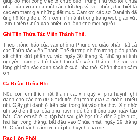
giúp đỡ mọi công việc tổ chức buổi Trung Thu vào tối Chúa
nhật tuần vừa qua một cách tốt đẹp và vui nhộn, đặc biệt là
các em tham gia những tiết mục. Cám ơn các sơ Đaminh đã
ủng hộ lồng đèn. Xin xem hình ảnh trong trang web giáo xứ.
Xin Thiên Chúa ban nhiều ơn lành cho mọi người.
Ghi Tên Thừa Tác Viên Thánh Thể.
Theo thông báo của văn phòng Phụng vụ giáo phận, tất cả
các Thừa tác viên Thánh Thể đương nhiệm trong giáo phận
sẽ chấm dứt phần vụ vào ngày 30 tháng 9.
Những ai tình
nguyện tham gia trở thành thừa tác viên Thánh Thể, xin vui
lòng ghi tên vào danh sách ở cuối nhà thờ. Chân thành cám
ơn.
Ca Đoàn Thiếu Nhi
.
Nếu con em thích hát thánh ca, xin quý vị phụ huynh ghi
danh cho các em (từ 8 tuổi trở lên) tham gia Ca đoàn Thiếu
nhi. Giấy ghi danh ở trên bàn trong lối vào nhà thờ. Xin nhớ
ghi số điện thoại của phụ huynh để tiện thông báo ngày tập
hát. Các em sẽ ở lại tập hát sau giờ học từ 2 đến 3 giờ trưa,
hai lần trong tháng, bắt đầu vào Chúa nhật, ngày 29 tháng
9. Chân thành cám ơn quí phụ huynh cha mẹ.
Rao Hôn Phối.