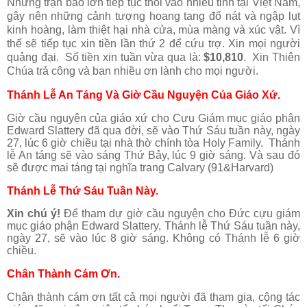
Những trận bão lớn tiếp tục thổi vào nhiều tỉnh tại Việt Nam,
gây nên những cảnh tượng hoang tang đổ nát và ngập lụt
kinh hoàng, làm thiệt hại nhà cửa, mùa màng và xúc vật. Vì
thế sẽ tiếp tục xin tiền lần thứ 2 để cứu trợ.
Xin mọi người
quảng đại. Số tiền xin tuần vừa qua là:
$10,810
. Xin Thiên
Chúa trả công và ban nhiều ơn lành cho mọi người.
Thánh Lễ An Táng Và Giờ Cầu Nguyện Của Giáo Xứ.
Giờ cầu nguyện của giáo xứ cho Cựu Giám mục giáo phận
Edward Slattery đã qua đời, sẽ vào Thứ Sáu tuần này, ngày
27, lúc 6 giờ chiều tại nhà thờ chính tòa Holy Family. Thánh
lễ An táng sẽ vào sáng Thứ Bảy, lúc 9 giờ sáng. Và sau đó
sẽ được mai táng tại nghĩa trang Calvary (91&Harvard)
Thánh Lễ Thứ Sáu Tuần Này.
Xin chú ý!
Để tham dự giờ cầu nguyện cho Đức cựu giám
mục giáo phận Edward Slattery, Thánh lễ Thứ Sáu tuần này,
ngày 27, sẽ vào lúc 8 giờ sáng. Không có Thánh lễ 6 giờ
chiều.
Chân Thành Cám Ơn.
Chân thành cám ơn tất cả mọi người đã tham gia, cộng tác