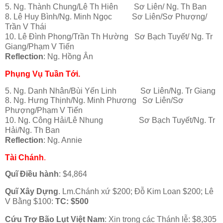
5. Ng. Thành Chung/Lê Th Hiên Sơ Liên/ Ng. Th Ban
8. Lê Huy Bình/Ng. Minh Ngọc Sơ Liên/Sơ Phượng/
Trần V Thái
10. Lê Đình Phong/Trần Th Hường Sơ Bạch Tuyết/ Ng. Tr
Giang/Phạm V Tiến
Reflection
: Ng. Hồng Ân
Phụng Vụ Tuần Tới.
5. Ng. Danh Nhân/Bùi Yến Linh Sơ Liên/Ng. Tr Giang
8. Ng. Hưng Thịnh/Ng. Minh Phương Sơ Liên/Sơ
Phượng/Phạm V Tiến
10. Ng. Công Hải/Lê Nhung Sơ Bạch Tuyết/Ng. Tr
Hải/Ng. Th Ban
Reflection
: Ng. Annie
Tài Chánh
.
Quĩ Điều hành
: $4,864
Quĩ Xây Dựng
. Lm.Chánh xứ $200; Đỗ Kim Loan $200; Lê
V Bằng $100:
TC:
$500
Cứu Trợ Bão Lụt Việt Nam
: Xin trong các Thánh lễ: $8,305