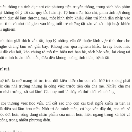
iều thông tin tính dục nơi các phương tiện truyền thông, trong sách báo phim
 không để ý tới các quy tắc luân lý. Tệ hơn nữa, báo chí, phim ảnh lợi dụng
 tính dục để làm thương mại, một hình thức khiêu dâm trá hình dẫn nhập vào
m tình và như thế gieo vào lòng tuổi trẻ những tật xấu về xác thịt hoặc khiến
hí nghiệm.
h thản giải thích vắn tắt, hợp lý những vấn đề thuộc lãnh vực tính dục cho
 nghe chúng tâm sự, giải bày. Không nên quá nghiêm khắc, la rầy hoặc mặc
i đặt câu hỏi, kẻo chúng tò mò tìm hiểu nơi bạn bè, sách báo xấu, lại càng tai
ột mình lo âu thắc mắc, đưa đến khủng hoảng tinh thần, bệnh tật.
rí tuệ.
uệ tức là mở mang trí óc, trau dồi kiến thức cho con cái. Mở trí không phải
iệc của nhà trường nhưng là công việc trước tiên của cha mẹ. Nhiều cha mẹ
o nhà trường, rất sai lầm! Cha mẹ mới là thầy cô thứ nhất của chúng.
coi thường việc học vấn, chỉ cốt sao cho con cái biết nghề kiếm ra tiền là
là điều sai lầm hơn nữa. Nhờ trí óc minh mẫn, có học vấn đầy đủ, con cái sẽ
cuộc đời hơn, sống đúng nhân phẩm của mình hơn, hiên ngang trong xã hội và
công trong nhiều phương diện.
p con cái bạn: