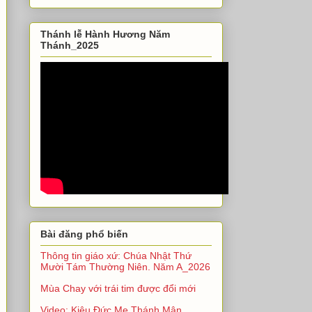
Thánh lễ Hành Hương Năm
Thánh_2025
Bài đăng phổ biến
Thông tin giáo xứ: Chúa Nhật Thứ
Mười Tám Thường Niên. Năm A_2026
Mùa Chay với trái tim được đổi mới
Video: Kiệu Đức Mẹ Thánh Mân