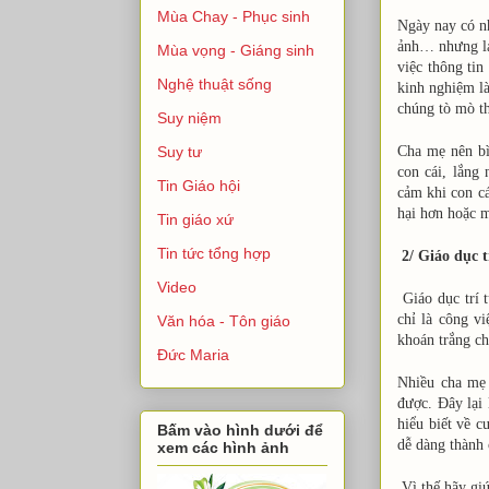
Mùa Chay - Phục sinh
Ngày nay có nh
ảnh… nhưng lại
Mùa vọng - Giáng sinh
việc thông tin
Nghệ thuật sống
kinh nghiệm là
chúng tò mò t
Suy niệm
Cha mẹ nên bìn
Suy tư
con cái, lắng
Tin Giáo hội
cảm khi con cá
hại hơn hoặc m
Tin giáo xứ
Tin tức tổng hợp
2/ Giáo dục t
Video
Giáo dục trí t
chỉ là công v
Văn hóa - Tôn giáo
khoán trắng ch
Đức Maria
Nhiều cha mẹ 
được. Đây lại 
hiểu biết về 
Bấm vào hình dưới để
dễ dàng thành 
xem các hình ảnh
Vì thế hãy giú