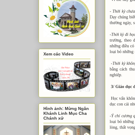
-
Thời kỳ chưa
Dạy chúng biết
thường ngày, s
-
Thời kỳ đi họ
trường, theo 
những điều có 
loại bỏ những 
Xem các Video
-
Thời kỳ khôn
bằng cách thu
nghiệp.
3/ Giáo dục 
Học vấn không
dục con cái nh
Hình ảnh: Mừng Ngân
Khánh Linh Mục Cha
-
Ý chí cương q
Chánh xứ
loại bỏ những
lòng, thất vọn