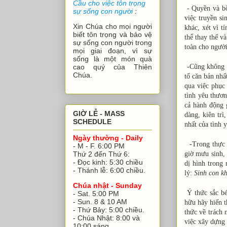
Cầu cho việc tôn trọng
- Quyền và bổ
sự sống con người
:
việc truyền s
Xin Chúa cho mọi người
khác, xét vì t
biết tôn trọng và bảo vệ
thể thay thế v
sự sống con người trong
toàn cho người
mọi giai đoạn, vì sự
sống là một món quà
-Cũng không đ
cao quý của Thiên
Chúa.
tố căn bản nhấ
qua việc phục
tình yêu thươ
cả hành động 
GIỜ LỄ - MASS
dàng, kiên trì
SCHEDULE
nhất của tình 
Ngày thường - Daily
-Trong thực t
- M - F. 6:00 PM
giờ mưu sinh, 
Thứ 2 đến Thứ 6:
- Đọc kinh: 5:30 chiều
dị hình trong 
- Thánh lễ: 6:00 chiều.
lý:
Sinh con kh
Chúa nhật - Sunday
Ý thức sắc bé
- Sat. 5:00 PM
- Sun. 8 & 10 AM
hữu hãy hiến t
- Thứ Bảy: 5:00 chiều.
thức về trách
- Chúa Nhật: 8:00 và
việc xây dựng 
10:00 sáng.