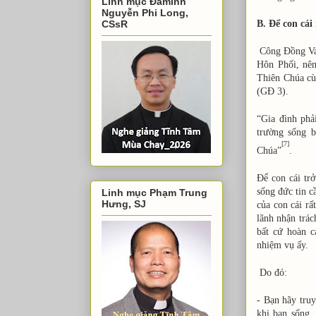
Linh mục Đaminh
Nguyễn Phi Long,
CSsR
B. Để con cái
Công Đồng Vat
Hôn Phối, nên
Thiên Chúa cù
(GĐ 3).
“Gia đình phả
trường sống b
[7]
Chúa”
.
Để con cái trở
sống đức tin c
Linh mục Phạm Trung
Hưng, SJ
của con cái rấ
lãnh nhận trác
bất cứ hoàn 
nhiệm vụ ấy.
Do đó:
- Bạn hãy truy
khi bạn sống,