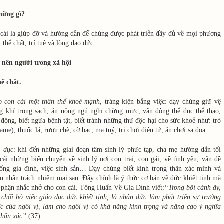
hững gì?
cái là giúp đỡ và hướng dẫn để chúng được phát triển đầy đủ về mọi phương
, thể chất, trí tuệ và lòng đạo đức.
i nên người trong xã hội
hể chất.
o con cái một thân thể khoẻ mạnh
, tráng kiện bằng việc: dạy chúng giữ vệ
ng khí trong sạch, ăn uống ngủ nghỉ chừng mực, vận động thể dục thể thao,
 động, biết ngừa bệnh tật, biết tránh những thứ độc hại cho sức khoẻ như: trò
ame), thuốc lá, rượu chè, cờ bạc, ma tuý, trị chơi điện tử, ăn chơi sa đọa.
h dục
: khi đến những giai đoạn tâm sinh lý phức tạp, cha mẹ hướng dẫn tối
cái những biến chuyển về sinh lý nơi con trai, con gái, về tình yêu, vấn đề
ống gia đình, việc sinh sản… Dạy chúng biết kính trọng thân xác mình và
n nhận trách nhiệm mai sau. Đây chính là ý thức cơ bản về đức khiết tịnh mà
 phận nhắc nhở cho con cái. Tông Huấn Về Gia Đình viết:
“Trong bối cảnh ấy,
chối bỏ việc giáo dục đức khiết tịnh, là nhân đức làm phát triển sự trưởng
ực của ngôi vị, làm cho ngôi vị có khả năng kính trọng và nâng cao ý nghĩa
thân xác”
(37).