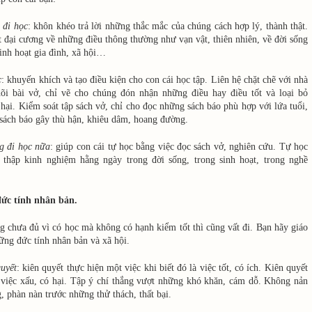
 đi học
: khôn khéo trả lời những thắc mắc của chúng cách hợp lý, thành thật.
 đại cương về những điều thông thường như vạn vật, thiên nhiên, về đời sống
inh hoạt gia đình, xã hội…
c
: khuyến khích và tạo điều kiện cho con cái học tập. Liên hệ chặt chẽ với nhà
dõi bài vở, chỉ vẽ cho chúng đón nhận những điều hay điều tốt và loại bỏ
hại. Kiểm soát tập sách vở, chỉ cho đọc những sách báo phù hợp với lứa tuổi,
sách báo gây thù hận, khiêu dâm, hoang đường.
g đi học nữa
: giúp con cái tự học bằng việc đọc sách vở, nghiên cứu. Tự học
 thập kinh nghiệm hằng ngày trong đời sống, trong sinh hoạt, trong nghề
đức tính nhân bản.
 chưa đủ vì có học mà không có hạnh kiểm tốt thì cũng vất đi. Bạn hãy giáo
ững đức tính nhân bản và xã hội.
uyết
: kiên quyết thực hiện một việc khi biết đó là việc tốt, có ích. Kiên quyết
 việc xấu, có hại. Tập ý chí thắng vượt những khó khăn, cám dỗ. Không nản
g, phàn nàn trước những thử thách, thất bại.