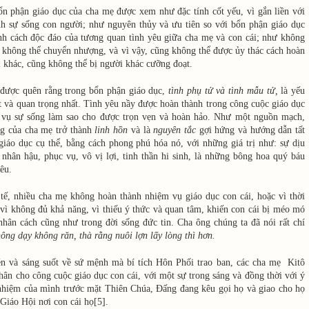
n phận giáo dục của cha mẹ được xem như đặc tính cốt yếu, vì gắn liền với
inh sự sống con người; như nguyên thủy và ưu tiên so với bổn phận giáo dục
ính cách độc đáo của tương quan tình yêu giữa cha mẹ và con cái; như không
à không thể chuyển nhượng, và vì vậy, cũng không thể được ủy thác cách hoàn
 khác, cũng không thể bị người khác cưỡng đoạt.
ược quên rằng trong bổn phận giáo dục,
tình phụ tử và tình mẫu tử,
là yếu
t và quan trọng nhất. Tình yêu nầy được hoàn thành trong công cuộc giáo dục
 vụ sự sống làm sao cho được trọn vẹn và hoàn hảo. Như một nguồn mạch,
ng của cha mẹ trở thành
linh hồn
và là
nguyên tắc
gợi hứng và hướng dẫn tất
giáo dục cụ thể, bằng cách phong phú hóa nó, với những giá trị như: sự dịu
, nhân hậu, phục vụ, vô vị lợi, tinh thần hi sinh, là những bông hoa quý báu
yêu.
ế, nhiều cha mẹ không hoàn thành nhiệm vụ giáo dục con cái, hoặc vì thời
vì không đủ khả năng, vì thiếu ý thức và quan tâm, khiến con cái bị méo mó
nhân cách cũng như trong đời sống đức tin. Cha ông chúng ta đã nói rất chí
ông dạy không răn, thà rằng nuôi lợn lấy lòng thì hơn.
n và sáng suốt về sứ mệnh mà bí tích Hôn Phối trao ban, các cha mẹ Kitô
hân cho công cuộc giáo dục con cái, với một sự trong sáng và đồng thời với ý
 nhiệm của mình trước mặt Thiên Chúa, Đấng đang kêu gọi họ và giao cho họ
Giáo Hội nơi con cái họ
[5].