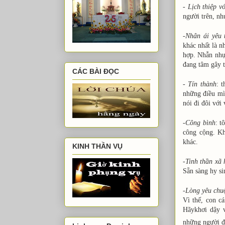
-
Lịch thiệp v
người trên, nh
-
Nhân ái yêu 
khác nhất là n
hợp. Nhẫn nhụ
đang tâm gây t
CÁC BÀI ĐỌC
-
Tín thành
: 
những điều mìn
nói đi đôi với
-
Công bình
: t
công cộng. Kh
khác.
KINH THẦN VỤ
-
Tinh thần xã 
Sẵn sàng hy si
-
Lòng yêu chu
Vì thế, con c
Hãykhơi dậy 
những người đ