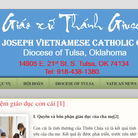
ỤC VỤ
HỘI ĐOÀN
DIOCESE OF TULSA
VATICAN NEWS
ệm giáo dục con cái [1]
I. Quyền và bổn phận giáo dục của cha mẹ[2]
Con cái là tình thương của Thiên Chúa và là kết quả tình
yêu của cha mẹ. Kết quả ấy được phát triển, trước tiên nhờ