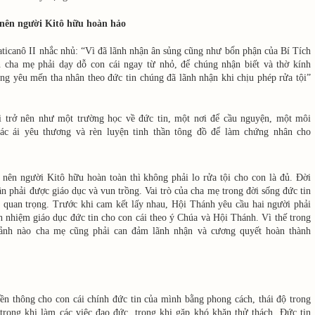
 nên người Kitô hữu hoàn hảo
icanô II nhắc nhủ: “Vì đã lãnh nhận ân sủng cũng như bổn phận của Bí Tích
 cha mẹ phải dạy dỗ con cái ngay từ nhỏ, để chúng nhận biết và thờ kính
ng yêu mến tha nhân theo đức tin chúng đã lãnh nhận khi chịu phép rửa tội”
i trở nên như một trường học về đức tin, một nơi để cầu nguyện, một môi
ác ái yêu thương và rèn luyện tinh thần tông đồ để làm chứng nhân cho
 nên người Kitô hữu hoàn toàn thì không phải lo rửa tội cho con là đủ. Đời
ần phải được giáo dục và vun trồng. Vai trò của cha mẹ trong đời sống đức tin
t quan trọng. Trước khi cam kết lấy nhau, Hội Thánh yêu cầu hai người phải
h nhiệm giáo dục đức tin cho con cái theo ý Chúa và Hội Thánh. Vì thế trong
cảnh nào cha mẹ cũng phải can đảm lãnh nhận và cương quyết hoàn thành
ền thông cho con cái chính đức tin của mình bằng phong cách, thái độ trong
 trong khi làm các việc đạo đức, trong khi gặp khó khăn thử thách. Đức tin