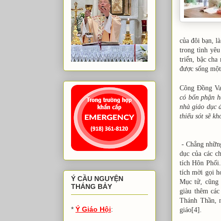
của đôi bạn, l
trong tình yêu
triển, bậc ch
được sống một 
Công Đồng Vat
có bổn phận hế
nhà giáo dục đ
thiếu sót sẽ k
- Chẳng những
dục của các c
tích Hôn Phối.
tích mời gọi 
Ý CẦU NGUYỆN
Mục tử, cũng 
THÁNG BẢY
giàu thêm các
Thánh Thần, n
*
Ý Giáo Hội
:
giáo
[4].