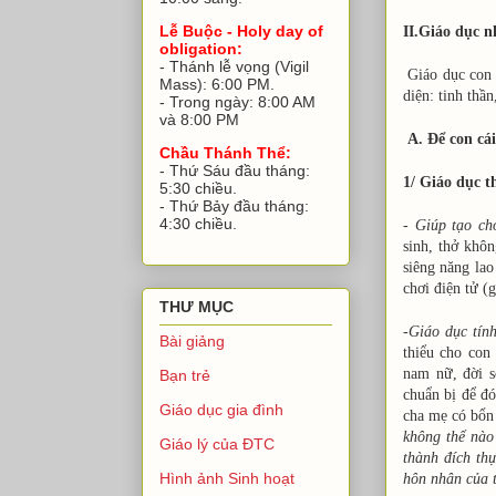
Lễ Buộc - Holy day of
II.Giáo dục n
obligation:
- Thánh lễ vọng (Vigil
Giáo dục con 
Mass): 6:00 PM.
diện: tinh thần
- Trong ngày: 8:00 AM
và 8:00 PM
A. Để con cá
Chầu Thánh Thể:
- Thứ Sáu đầu tháng:
1/ Giáo dục t
5:30 chiều.
- Thứ Bảy đầu tháng:
4:30 chiều.
-
Giúp tạo ch
sinh, thở khô
siêng năng lao
chơi điện tử (g
THƯ MỤC
-
Giáo dục tín
Bài giảng
thiểu cho con 
nam nữ, đời s
Bạn trẻ
chuẩn bị để đó
Giáo dục gia đình
cha mẹ có bổn
không thể nào 
Giáo lý của ĐTC
thành đích th
Hình ảnh Sinh hoạt
hôn nhân của 