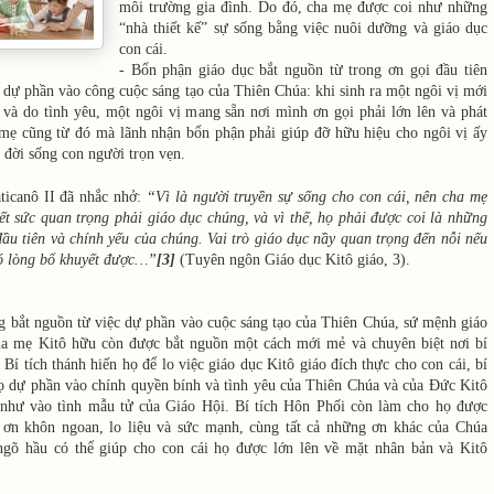
môi trường gia đình. Do đó, cha mẹ được coi như những
“nhà thiết kế” sự sống bằng việc nuôi dưỡng và giáo dục
con cái.
- Bổn phận giáo dục bắt nguồn từ trong ơn gọi đầu tiên
à dự phần vào công cuộc sáng tạo của Thiên Chúa: khi sinh ra một ngôi vị mới
 và do tình yêu, một ngôi vị mang sẵn nơi mình ơn gọi phải lớn lên và phát
a mẹ cũng từ đó mà lãnh nhận bổn phận phải giúp đỡ hữu hiệu cho ngôi vị ấy
đời sống con người trọn vẹn.
icanô II đã nhắc nhở:
“Vì là người truyền sự sống cho con cái, nên cha mẹ
t sức quan trọng phải giáo dục chúng, và vì thế, họ phải được coi là những
ầu tiên và chính yếu của chúng. Vai trò giáo dục nầy quan trọng đến nỗi nếu
hó lòng bổ khuyết được…”
[3]
(Tuyên ngôn Giáo dục Kitô giáo, 3).
 bắt nguồn từ việc dự phần vào cuộc sáng tạo của Thiên Chúa, sứ mệnh giáo
ha mẹ Kitô hữu còn được bắt nguồn một cách mới mẻ và chuyên biệt nơi bí
 Bí tích thánh hiến họ để lo việc giáo dục Kitô giáo đích thực cho con cái, bí
họ dự phần vào chính quyền bính và tình yêu của Thiên Chúa và của Đức Kitô
như vào tình mẫu tử của Giáo Hội. Bí tích Hôn Phối còn làm cho họ được
 ơn khôn ngoan, lo liệu và sức mạnh, cùng tất cả những ơn khác của Chúa
gõ hầu có thể giúp cho con cái họ được lớn lên về mặt nhân bản và Kitô