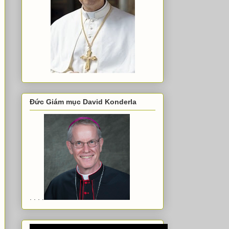
Đức Giám mục David Konderla
. . . .