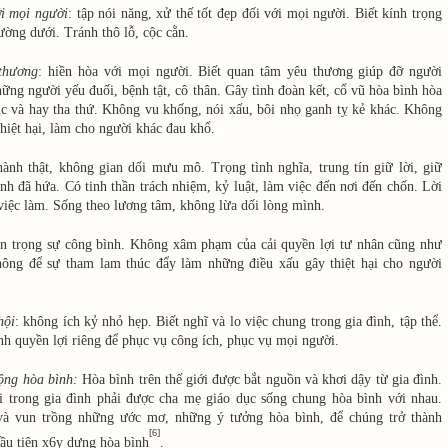
ới mọi người
: tập nói năng, xử thế tốt đẹp đối với mọi người. Biết kính trọng
ường dưới. Tránh thô lỗ, cộc cằn.
thương
: hiền hòa với mọi người. Biết quan tâm yêu thương giúp đỡ người
hững người yếu đuối, bệnh tật, cô thân. Gây tình đoàn kết, cổ vũ hòa bình hòa
c và hay tha thứ. Không vu khống, nói xấu, bôi nhọ ganh tỵ kẻ khác. Không
hiệt hại, làm cho người khác đau khổ.
thành thật, không gian dối mưu mô. Trọng tình nghĩa, trung tín giữ lời, giữ
h đã hứa. Có tinh thần trách nhiệm, kỷ luật, làm việc đến nơi đến chốn. Lời
 việc làm. Sống theo lương tâm, không lừa dối lòng mình.
ôn trọng sự công bình. Không xâm phạm của cải quyền lợi tư nhân cũng như
ông để sự tham lam thúc đẩy làm những điều xấu gây thiệt hại cho người
hội
: không ích kỷ nhỏ hẹp. Biết nghĩ và lo việc chung trong gia đình, tập thể.
nh quyền lợi riêng để phục vụ công ích, phục vụ mọi người.
ộng hòa bình:
Hòa bình trên thế giới được bắt nguồn và khơi dậy từ gia đình.
ái trong gia đình phải được cha mẹ giáo dục sống chung hòa bình với nhau.
và vun trồng những ước mơ, những ý tưởng hòa bình, để chúng trở thành
[6]
ầu tiên x6y dựng hòa bình
.