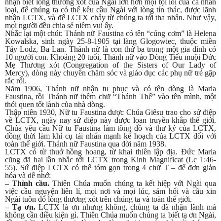
nhận biết lòng thương xót của Ngài lớn hơn mọi tội lỗi của cả nhân
loại, để chúng ta có thể kêu cầu Ngài với lòng tín thác, được lãnh
nhận LCTX, và để LCTX chảy từ chúng ta tới tha nhân. Như vậy,
mọi người đều chia sẻ niềm vui ấy.
Nhắc lại một chút: Thánh nữ Faustina có tên “cúng cơm” là Helena
Kowalska, sinh ngày 25-8-1905 tại làng Glogowiec, thuộc miền
Tây Lodz, Ba Lan. Thánh nữ là con thứ ba trong một gia đình có
10 người con. Khoảng 20 tuổi, Thánh nữ vào Dòng Tiểu muội Đức
Mẹ Thương xót (Congregation of the Sisters of Our Lady of
Mercy), dòng này chuyên chăm sóc và giáo dục các phụ nữ trẻ gặp
rắc rối.
Năm 1906, Thánh nữ nhận tu phục và có tên dòng là Maria
Faustina, rồi Thánh nữ thêm chữ “Thánh Thể” vào tên mình, một
thói quen tốt lành của nhà dòng.
Thập niên 1930, Nữ tu Faustina được Chúa Giêsu trao cho sứ điệp
về LCTX, ngày nay sứ điệp này được loan truyền khắp thế giới.
Chúa yêu cầu Nữ tu Faustina làm tông đồ và thư ký của LCTX,
đồng thời làm khí cụ tái nhấn mạnh kế hoạch của LCTX đối với
toàn thế giới. Thánh nữ Faustina qua đời năm 1938.
LCTX có từ thuở hồng hoang, từ khai thiên lập địa. Đức Maria
cũng đã hai lần nhắc tới LCTX trong Kinh Magnificat (Lc 1:46-
55). Sứ điệp LCTX có thể tóm gọn trong 4 chữ T – để đơn giản
hóa và dễ nhớ:
– Thỉnh cầu.
Thiên Chúa muốn chúng ta kết hiệp với Ngài qua
việc cầu nguyện liên lỉ, mọi nơi và mọi lúc, sám hối và cầu xin
Ngài tuôn đổ lòng thương xót trên chúng ta và toàn thế giới.
– Tạ ơn.
LCTX là ơn nhưng không, chúng ta đã nhận lãnh mà
không cần điều kiện gì. Thiên Chúa muốn chúng ta biết tạ ơn Ngài,