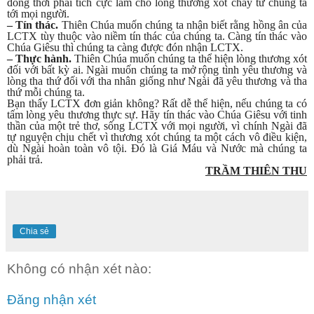
đồng thời phải tích cực làm cho lòng thương xót chảy từ chúng ta
tới mọi người.
– Tín thác.
Thiên Chúa muốn chúng ta nhận biết rằng hồng ân của
LCTX tùy thuộc vào niềm tín thác của chúng ta. Càng tín thác vào
Chúa Giêsu thì chúng ta càng được đón nhận LCTX.
– Thực hành.
Thiên Chúa muốn chúng ta thể hiện lòng thương xót
đối với bất kỳ ai. Ngài muốn chúng ta mở rộng tình yêu thương và
lòng tha thứ đối với tha nhân giống như Ngài đã yêu thương và tha
thứ mỗi chúng ta.
Bạn thấy LCTX đơn giản không? Rất dễ thể hiện, nếu chúng ta có
tấm lòng yêu thương thực sự. Hãy tín thác vào Chúa Giêsu với tinh
thần của một trẻ thơ, sống LCTX với mọi người, vì chính Ngài đã
tự nguyện chịu chết vì thương xót chúng ta một cách vô điều kiện,
dù Ngài hoàn toàn vô tội. Đó là Giá Máu và Nước mà chúng ta
phải trả.
TRẦM THIÊN THU
Chia sẻ
Không có nhận xét nào:
Đăng nhận xét