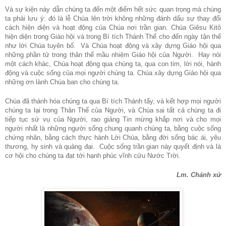
Và sự kiện này dẫn chúng ta đến một điểm hết sức quan trọng mà chúng
ta phải lưu ý: đó là lễ Chúa lên trời không những đánh dấu sự thay đổi
cách hiện diện và hoạt động của Chúa nơi trần gian. Chúa Giêsu Kitô
hiện diện trong Giáo hội và trong Bí tích Thánh Thể cho đến ngày tận thế
như lời Chúa tuyên bố. Và Chúa hoạt động và xây dựng Giáo hội qua
những phần tử trong thân thể mầu nhiệm Giáo hội của Người. Hay nói
một cách khác, Chúa hoạt động qua chúng ta, qua con tim, lời nói, hành
động và cuộc sống của mọi người chúng ta. Chúa xây dựng Giáo hội qua
những ơn lành Chúa ban cho chúng ta.
Chúa đã thánh hóa chúng ta qua Bí tích Thánh tẩy, và kết hợp mọi người
chúng ta lại trong Thân Thể của Người, và Chúa sai tất cả chúng ta đi
tiếp tục sứ vụ của Người, rao giảng Tin mừng khắp nơi và cho mọi
người nhất là những người sống chung quanh chúng ta, bằng cuộc sống
chứng nhân, bằng cách thực hành Lời Chúa, bằng đời sống bác ái, yêu
thương, hy sinh và quảng đại. Cuộc sống trần gian này quyết định và là
cơ hội cho chúng ta đạt tới hạnh phúc vĩnh cửu Nước Trời.
Lm. Chánh xứ