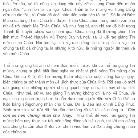
thốt lên câu, và tôi cũng xin dùng câu này để ca tụng Chúa đến muôn
ngàn đời: “Linh hồn tôi ca ngợi Chúa. Thần trí tôi mừng vui trong Đấng
cứu chuộc tôi. Vì Chúa đã đoái nhìn đến phận hèn tôi tớ.” Đó là lời Đức
Maria ca tụng Thiên Chúa khi được Thiên Chúa chọn trong muôn vàn phụ
nữ để trở thành Mẹ Thiên Chúa. Và như ông bà anh chị em đã biết trong
Thánh lễ Truyền chức sáng hôm qua, Chúa cũng đã thương chọn Tân
linh mục Phê-rô Nguyễn Vũ Trọng Duy và ngài sai đi để rao giảng Tin
mừng cho Chúa. Nói tóm lại, sứ vụ rao giảng Tin mừng là sứ vụ của
chúng ta tất cả chúng ta, là những Kitô hữu, là những người tin theo và
yêu mến Chúa.
Thế nhưng, ông bà anh chị em thân mến, trước khi có thể rao giảng Tin
mừng, chúng ta phải biết lắng nghe và nhất là phải sống Tin mừng của
Chúa Giê-su Kitô, để Tin mừng thấm nhập vào cuộc sống hàng ngày,
biến chúng ta trở thành môn đệ đích thực của Chúa Kitô. Rồi sau đó mới
rao giảng cho những người chung quanh hay chưa tin hay chưa biết
Chúa. Như thế, sứ vụ rao giảng Tin mừng không chỉ là nói về Chúa, về
đạo, nhưng quan trọng hơn là dẫn đưa mọi người đến với Chúa Giê-su
Kitô bằng sốngchứng nhân cho Chúa. Đó là điều mà chính Đấng Phục
Sinh trước khi về trời đã căn dặn các tông đồ và tất cả chúng ta:
“
Các
con sẽ nên chứng nhân cho Thầy.
”
Như thế, để việc rao giảng Tin
mừng hôm nay thực sự trở nên sống động và hiệu quả, thì lời rao giảng
của chúng ta cần phải đi đôi với chính việc làm và đời sống chứng nhân
của chúng ta.