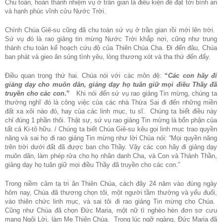
Chu toàn, hoàn thành nhiệm vụ ở trần gian là điều kiện để đạt tới bình an
và hạnh phúc vĩnh cửu Nước Trời.
Chính Chúa Giê-su cũng đã chu toàn sứ vụ ở trần gian rồi mới lên trời.
Sứ vụ đó là rao giảng tin mừng Nước Trời khắp nơi, cũng như trung
thành chu toàn kế hoạch cứu độ của Thiên Chúa Cha. Đi đến đâu, Chúa
ban phát và gieo ân sủng tình yêu, lòng thương xót và tha thứ đến đấy.
Điều quan trọng thứ hai. Chúa nói với các môn đệ:
“
Các con hãy đi
giảng dạy cho muôn dân, giảng dạy họ tuân giữ mọi điều Thầy đã
truyền cho các con
.”
Khi nói đến sứ vụ rao giảng Tin mừng, chúng ta
thường nghĩ đó là công việc của các nhà Thừa Sai đi đến những miền
đất xa xôi nào đó, hay của các linh mục, tu sĩ. Chúng ta biết điều này
chỉ đúng 1 phần thôi. Thật sự, sứ vụ rao giảng Tin mừng là bổn phận của
tất cả Ki-tô hữu. / Chúng ta biết Chúa Giê-su kêu gọi linh mục trao quyền
năng và sai họ đi rao giảng Tin mừng như lời Chúa nói: “
Mọi quyền năng
trên trời dưới đất đã được ban cho Thầy. Vậy các con hãy đi giảng dạy
muôn dân, làm phép rửa cho họ nhân danh Cha, và Con và Thánh Thần,
giảng dạy họ tuân giữ mọi điều Thầy đã truyền cho các con.
”
Trong niềm cảm tạ tri ân Thiên Chúa, cách đây 24 năm vào đúng ngày
hôm nay, Chúa đã thương chọn tôi, một người tầm thường và yếu đuối,
vào thiên chức linh mục, và sai tôi đi rao giảng Tin mừng cho Chúa.
Cũng như Chúa đã chọn Đức Maria, một nữ tì nghèo hèn đơn sơ cưu
mang Ngôi Lời, làm Mẹ Thiên Chúa. Trong lúc ngỡ ngàng, Đức Maria đã