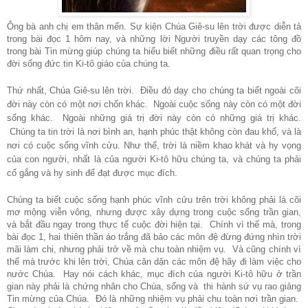
Ông bà anh chị em thân mến. Sự kiện Chúa Giê-su lên trời được diễn tả
trong bài đọc 1 hôm nay, và những lời Người truyền dạy các tông đồ
trong bài Tin mừng giúp chúng ta hiểu biết những điều rất quan trọng cho
đời sống đức tin Ki-tô giáo của chúng ta.
Thứ nhất, Chúa Giê-su lên trời. Điều đó dạy cho chúng ta biết ngoài cõi
đời này còn có một nơi chốn khác. Ngoài cuộc sống này còn có một đời
sống khác. Ngoài những giá trị đời này còn có những giá trị khác.
Chúng ta tin trời là nơi bình an, hạnh phúc thật không còn đau khổ, và là
nơi có cuộc sống vĩnh cửu. Như thế, trời là niềm khao khát và hy vọng
của con người, nhất là của người Ki-tô hữu chúng ta, và chúng ta phải
cố gắng và hy sinh để đạt được mục đích.
Chúng ta biết cuộc sống hạnh phúc vĩnh cửu trên trời không phải là cõi
mơ mộng viễn vông, nhưng được xây dựng trong cuộc sống trần gian,
và bắt đầu ngay trong thực tế cuộc đời hiện tại. Chính vì thế mà, trong
bài đọc 1, hai thiên thần áo trắng đã bảo các môn đệ đừng đứng nhìn trời
mãi làm chi, nhưng phải trở về mà chu toàn nhiệm vụ. Và cũng chính vì
thế mà trước khi lên trời, Chúa căn dặn các môn đệ hãy đi làm việc cho
nước Chúa. Hay nói cách khác, mục đích của người Ki-tô hữu ở trần
gian này phải là chứng nhân cho Chúa, sống và thi hành sứ vụ rao giảng
Tin mừng của Chúa. Đó là những nhiệm vụ phải chu toàn nơi trần gian.