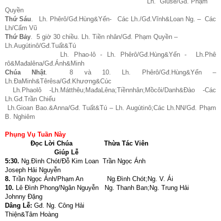
Lh. Giuse/Gđ. Phạm
Quyền
Thứ Sáu
. Lh. Phêrô/Gđ.Hùng&Yến- Các Lh./Gđ.Vĩnh&Loan Ng. – Các
Lh/Cẩm Vũ
Thứ Bảy
. 5 giờ 30 chiều. Lh. Tiền nhân/Gđ. Phạm Quyền –
Lh.Augútinô/Gđ.Tuất&Tú
Lh. Phao-lô
- Lh. Phêrô/Gđ.Hùng&Yến - Lh.Phê
rô&Mađalêna/Gđ.Ánh&Minh
Chúa Nhật
. 8 và 10. Lh. Phêrô/Gđ.Hùng&Yến –
Lh.ĐaMinh&Têrêsa/Gđ.Khương&Cúc
Lh.Phaolô -Lh.Mátthêu;MađaLêna;Tiềnnhân;Mồcôi/Danh&Đào -Các
Lh.Gđ.Trần Chiểu
Lh.Gioan Bao.&Anna/Gđ. Tuất&Tú – Lh. Augútinô;Các Lh.NN/Gđ. Phạm
B. Nghiêm
Phụng Vụ Tuần Này
Đọc Lời Chúa
Thừa Tác Viên
Giúp Lễ
5:30.
Ng.Đình Chót/Đỗ Kim Loan Trần Ngọc Ánh
Joseph Hải Nguyễn
8.
Trần Ngọc Ánh/Phạm An Ng.Đình Chót;Ng. V. Ái
10.
Lê Đình Phong/Ngân Nguyễn Ng. Thanh Ban;Ng. Trung Hải
Johnny Đặng
Dâng Lễ:
Gđ. Ng. Công Hải
Thiện&Tâm Hoàng