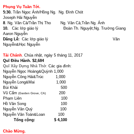
Phụng Vụ Tuần Tới.
5:30.
Trần Ngọc Ánh/Hồng Ng. Ng. Đình Chót
Joseph Hải Nguyễn
8
. Ng. Văn Cả/Trần Thị Tho Ng. Văn Cả;Trần Ng. Ánh
10.
Các lớp giáo lý Đoàn Th. Nguyệt;Ng. Trường Giang
Aaron Nguyễn
Dâng Lễ:
Các lớp giáo lý Văn
Nguyễn&Học Nguyễn
Tài Chánh
. Chúa nhật, ngày 5 tháng 11, 2017
Quĩ Điều Hành. $2,684
Quĩ Xây Dựng Nhà Thờ
.
Các gia đình:
Nguyễn Ngọc Hoàng&Quỳnh 1,000
Nguyễn Công Hải&Trúc 1,000
Nguyễn Long&Mai 1,000
Bùi Khải 500
Vũ Cẩm
200
(Garden Grove, CA)
Phạm Liên 100
Hồ Văn Song 100
Nguyễn Văn Quý 100
Nguyễn Văn Toán&Loan 100
Tổng cộng: $ 4,100
Chào Mừng.