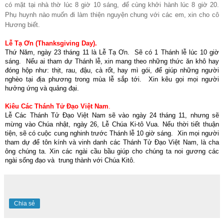
có mặt tại nhà thờ lúc 8 giờ 10 sáng, để cùng khởi hành lúc 8 giờ 20.
Phụ huynh nào muốn đi làm thiện nguyện chung với các em, xin cho cô
Hương biết.
Lễ Tạ Ơn (Thanksgiving Day).
Thứ Năm,
ngày 23 tháng 11 là Lễ Tạ Ơn. Sẽ có 1 Thánh lễ lúc 10 giờ
sáng. Nếu ai tham dự Thánh lễ, xin mang theo những thức ăn khô hay
đóng hộp như: thịt, rau, đậu, cà rốt, hay mì gói, để giúp những người
nghèo tại địa phương trong mùa lễ sắp tới. Xin kêu gọi mọi người
hưởng ứng và quảng đại.
Kiêu Các Thánh Tử Đạo Việt Nam
.
Lễ Các Thánh Tử Đạo Việt Nam sẽ vào ngày 24 tháng 11, nhưng sẽ
mừng vào Chúa nhật, ngày 26, Lễ Chúa Ki-tô Vua. Nếu thời tiết thuận
tiện, sẽ có cuộc cung nghinh trước Thánh lễ 10 giờ sáng. Xin mọi người
tham dự để tôn kính và vinh danh các Thánh Tử Đạo Việt Nam, là cha
ông chúng ta. Xin các ngài cầu bầu giúp cho chúng ta noi gương các
ngài sống đạo và trung thành với Chúa Kitô.
Chia sẻ