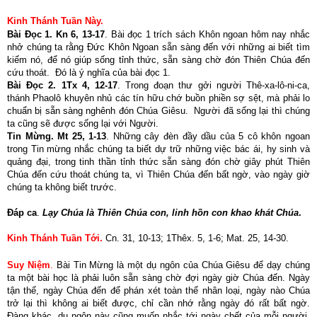
Kinh Thánh Tuần Này.
Bài Đọc 1. Kn 6, 13-17
. Bài đọc 1 trích sách Khôn ngoan hôm nay nhắc
nhở chúng ta rằng Đức Khôn Ngoan sẵn sàng đến với những ai biết tìm
kiếm nó, để nó giúp sống tỉnh thức, sẵn sàng chờ đón Thiên Chúa đến
cứu thoát. Đó là ý nghĩa của bài đọc 1.
Bài Đọc 2. 1Tx 4, 12-17
. Trong đoạn thư gởi người Thê-xa-lô-ni-ca,
thánh Phaolô khuyên nhủ các tín hữu chớ buồn phiền sợ sệt, mà phải lo
chuẩn bị sẵn sàng nghênh đón Chúa Giêsu. Người đã sống lại thì chúng
ta cũng sẽ được sống lại với Người.
Tin Mừng. Mt 25, 1-13
. Những cây đèn đầy dầu của 5 cô khôn ngoan
trong Tin mừng nhắc chúng ta biết dự trữ những việc bác ái, hy sinh và
quảng đại, trong tinh thần tỉnh thức sẵn sàng đón chờ giây phút Thiên
Chúa đến cứu thoát chúng ta, vì Thiên Chúa đến bất ngờ, vào ngày giờ
chúng ta không biết trước.
Đáp ca
.
Lạy Chúa là Thiên Chúa con, linh hồn con khao khát Chúa
.
Kinh Thánh Tuần Tới.
Cn. 31, 10-13; 1Thêx. 5, 1-6; Mat. 25, 14-30.
Suy Niệm
.
Bài Tin Mừng là một dụ ngôn của Chúa Giêsu để dạy chúng
ta một bài học là phải luôn sẵn sàng chờ đợi ngày giờ Chúa đến. Ngày
tận thế, ngày Chúa đến để phán xét toàn thể nhân loại, ngày nào Chúa
trở lại thì không ai biết được, chỉ cần nhớ rằng ngày đó rất bất ngờ.
Đàng khác, dụ ngôn này cũng muốn nhắc tới ngày chết của mỗi người,