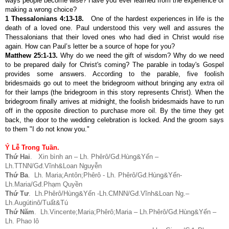
ways people become wise? Have you ever learned from the experience of
making a wrong choice?
1 Thessalonians 4:13-18.
One of the hardest experiences in life is the
death of a loved one. Paul understood this very well and assures the
Thessalonians that their loved ones who had died in Christ would rise
again. How can Paul’s letter be a source of hope for you?
Matthew 25:1-13
.
Why do we need the gift of wisdom? Why do we need
to be prepared daily for Christ's coming? The parable in today's Gospel
provides some answers. According to the parable, five foolish
bridesmaids go out to meet the bridegroom without bringing any extra oil
for their lamps (the bridegroom in this story represents Christ). When the
bridegroom finally arrives at midnight, the foolish bridesmaids have to run
off in the opposite direction to purchase more oil. By the time they get
back, the door to the wedding celebration is locked. And the groom says
to them "I do not know you."
Ý Lễ Trong Tuần.
Thứ Hai
. Xin bình an – Lh. Phêrô/Gđ.Hùng&Yến –
Lh.TTNN/Gđ.Vĩnh&Loan Nguyễn
Thứ Ba
. Lh. Maria;Antôn;Phêrô - Lh. Phêrô/Gđ.Hùng&Yến-
Lh.Maria/Gđ.Phạm Quyền
Thứ Tư
. Lh.Phêrô/Hùng&Yến -Lh.CMNN/Gđ.Vĩnh&Loan Ng.–
Lh.Augútinô/Tuất&Tú
Thứ Năm
. Lh.Vincente;Maria;Phêrô;Maria – Lh.Phêrô/Gđ.Hùng&Yến –
Lh. Phao lô