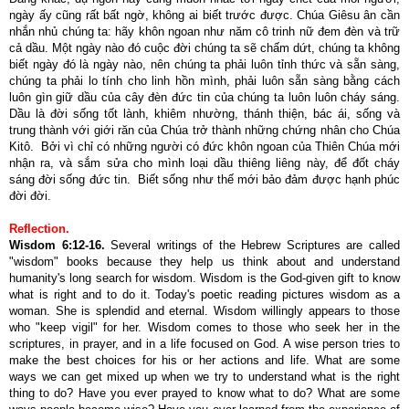
ngày ấy cũng rất bất ngờ, không ai biết trước được. Chúa Giêsu ân cần
nhắn nhủ chúng ta: hãy khôn ngoan như năm cô trinh nữ đem đèn và trữ
cả dầu. Một ngày nào đó cuộc đời chúng ta sẽ chấm dứt, chúng ta không
biết ngày đó là ngày nào, nên chúng ta phải luôn tỉnh thức và sẵn sàng,
chúng ta phải lo tính cho linh hồn mình, phải luôn sẵn sàng bằng cách
luôn gìn giữ dầu của cây đèn đức tin của chúng ta luôn luôn cháy sáng.
Dầu là đời sống tốt lành, khiêm nhường, thánh thiện, bác ái, sống và
trung thành với giới răn của Chúa trở thành những chứng nhân cho Chúa
Kitô. Bởi vì chỉ có những người có đức khôn ngoan của Thiên Chúa mới
nhận ra, và sắm sửa cho mình loại dầu thiêng liêng này, để đốt cháy
sáng đời sống đức tin. Biết sống như thế mới bảo đảm được hạnh phúc
đời đời.
Reflection.
Wisdom 6:12-16
.
Several writings of the Hebrew Scriptures are called
"wisdom" books because they help us think about and understand
humanity's long search for wisdom. Wisdom is the God-given gift to know
what is right and to do it. Today's poetic reading pictures wisdom as a
woman. She is splendid and eternal. Wisdom willingly appears to those
who "keep vigil" for her. Wisdom comes to those who seek her in the
scriptures, in prayer, and in a life focused on God. A wise person tries to
make the best choices for his or her actions and life. What are some
ways we can get mixed up when we try to understand what is the right
thing to do? Have you ever prayed to know what to do? What are some