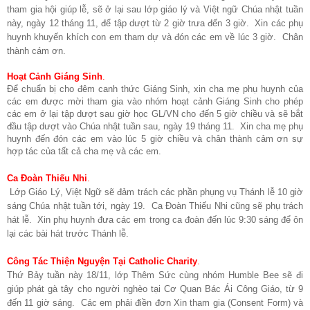
tham gia hội giúp lễ, sẽ ở lại sau lớp giáo lý và Việt ngữ Chúa nhật tuần
này, ngày 12 tháng 11, để tập dượt từ 2 giờ trưa đến 3 giờ. Xin các phụ
huynh khuyến khích con em tham dự và đón các em về lúc 3 giờ. Chân
thành cám ơn.
Hoạt Cảnh Giáng Sinh
.
Để chuẩn bị cho đêm canh thức Giáng Sinh, xin cha mẹ phụ huynh của
các em được mời tham gia vào nhóm hoạt cảnh Giáng Sinh cho phép
các em ở lại tập dượt sau giờ học GL/VN cho đến 5 giờ chiều và sẽ bắt
đầu tập dượt vào Chúa nhật tuần sau, ngày 19 tháng 11. Xin cha mẹ phụ
huynh đến đón các em vào lúc 5 giờ chiều và chân thành cảm ơn sự
hợp tác của tất cả cha mẹ và các em.
Ca Đoàn Thiếu Nhi
.
Lớp Giáo Lý, Việt Ngữ sẽ đảm trách các phần phụng vụ Thánh lễ 10 giờ
sáng Chúa nhật tuần tới, ngày 19. Ca Đoàn Thiếu Nhi cũng sẽ phụ trách
hát lễ. Xin phụ huynh đưa các em trong ca đoàn đến lúc 9:30 sáng để ôn
lại các bài hát trước Thánh lễ.
Công Tác Thiện Nguyện Tại Catholic Charity
.
Thứ Bảy tuần này 18/11, lớp Thêm Sức cùng nhóm Humble Bee sẽ đi
giúp phát gà tây cho người nghèo tại Cơ Quan Bác Ái Công Giáo, từ 9
đến 11 giờ sáng. Các em phải điền đơn Xin tham gia (Consent Form) và