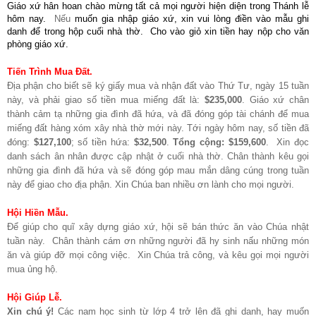
Giáo xứ hân hoan chào mừng tất cả mọi người hiện diện trong Thánh lễ
hôm nay.
Nếu
muốn gia nhập giáo xứ, xin vui lòng điền vào mẫu ghi
danh để trong hộp cuối nhà thờ. Cho vào giỏ xin tiền hay nộp cho văn
phòng giáo xứ.
Tiến Trình Mua Đất.
Địa phận cho biết
sẽ ký giấy mua và nhận đất vào Thứ Tư, ngày 15 tuần
này, và phải giao số tiền mua miếng đất là:
$235,000
. Giáo xứ chân
thành cảm tạ
những gia đình đã hứa, và đã đóng góp tài chánh để mua
miếng đất hàng xóm xây nhà thờ mới này. Tới ngày hôm nay, số tiền đã
đóng:
$127,100
; số tiền hứa:
$32,500
.
Tổng cộng: $159,600
. Xin đọc
danh sách ân nhân được cập nhật ở cuối nhà thờ. Chân thành kêu gọi
những gia đình đã hứa và sẽ đóng góp mau mắn dâng cúng trong tuần
này để giao cho địa phận. Xin Chúa ban nhiều ơn lành cho mọi người.
Hội Hiền Mẫu.
Để giúp cho quĩ xây dựng giáo xứ, hội sẽ bán thức ăn vào Chúa nhật
tuần này. Chân thành cám ơn những người đã hy sinh nấu những món
ăn và giúp đỡ mọi công việc. Xin Chúa trả công, và kêu gọi mọi người
mua ủng hộ.
Hội Giúp Lễ.
Xin chú ý!
Các nam học sinh từ lớp 4 trở lên đã ghi danh, hay muốn