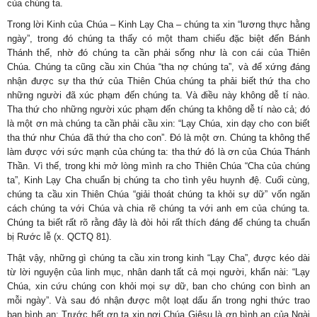
của chúng ta.
Trong lời Kinh của Chúa – Kinh Lạy Cha – chúng ta xin “lương thực hằng
ngày”, trong đó chúng ta thấy có một tham chiếu đặc biệt đến Bánh
Thánh thể, nhờ đó chúng ta cần phải sống như là con cái của Thiên
Chúa. Chúng ta cũng cầu xin Chúa “tha nợ chúng ta”, và để xứng đáng
nhận được sự tha thứ của Thiên Chúa chúng ta phải biết thứ tha cho
những người đã xúc phạm đến chúng ta. Và điều này không dễ tí nào.
Tha thứ cho những người xúc phạm đến chúng ta không dễ tí nào cả; đó
là một ơn mà chúng ta cần phải cầu xin: “Lạy Chúa, xin dạy cho con biết
tha thứ như Chúa đã thứ tha cho con”. Đó là một ơn. Chúng ta không thể
làm được với sức mạnh của chúng ta: tha thứ đó là ơn của Chúa Thánh
Thần. Vì thế, trong khi mở lòng mình ra cho Thiên Chúa “Cha của chúng
ta”, Kinh Lạy Cha chuẩn bị chúng ta cho tình yêu huynh đệ. Cuối cùng,
chúng ta cầu xin Thiên Chúa “giải thoát chúng ta khỏi sự dữ” vốn ngăn
cách chúng ta với Chúa và chia rẽ chúng ta với anh em của chúng ta.
Chúng ta biết rất rõ rằng đây là đòi hỏi rất thích đáng để chúng ta chuẩn
bị Rước lễ (x. QCTQ 81).
Thật vậy, những gì chúng ta cầu xin trong kinh “Lạy Cha”, được kéo dài
từ lời nguyện của linh mục, nhân danh tất cả mọi người, khẩn nài: “Lạy
Chúa, xin cứu chúng con khỏi mọi sự dữ, ban cho chúng con bình an
mỗi ngày”. Và sau đó nhận được một loạt dấu ấn trong nghi thức trao
ban bình an: Trước hết ơn ta xin nơi Chúa Giêsu là ơn bình an của Ngài