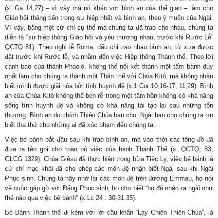
(x. Ga 14,27) – vì vậy mà nó khác với bình an của thế gian – làm cho
Giáo hội thăng tiến trong sự hiệp nhất và bình an, theo ý muốn của Ngài.
Vì vậy, bằng một cử chỉ cụ thể mà chúng ta đã trao cho nhau, chúng ta
diễn tả “sự hiệp thông Giáo hội và yêu thương nhau, trước khi Rước Lễ”
QCTQ 81). Theo nghi lễ Roma, dấu chỉ trao nhau bình an, từ xưa được
đặt trước khi Rước lễ, và nhằm đến việc Hiệp thông Thánh thể. Theo lời
cảnh báo của thánh Phaolô, không thể nối kết thành một tấm bánh duy
nhất làm cho chúng ta thành một Thân thể với Chúa Kitô, mà không nhận
biết mình được giải hòa bởi tình huynh đệ (x.1 Cor 10,16-17; 11,29). Bình
an của Chúa Kitô không thể bén rễ trong một tâm hồn không có khả năng
sống tình huynh đệ và không có khả năng tái tạo lại sau những tổn
thương. Bình an do chính Thiên Chúa ban cho: Ngài ban cho chúng ta ơn
biết tha thứ cho những ai đã xúc phạm đến chúng ta.
Việc bẻ bánh bắt đầu sau khi trao bình an, mà vào thời các tông đồ đã
đưa ra tên gọi cho toàn bộ việc của hành Thánh Thể (x. QCTQ, 83;
GLCG 1329). Chúa Giêsu đã thực hiện trong bữa Tiệc Ly, việc bẻ bánh là
cử chỉ mạc khải đã cho phép các môn đệ nhận biết Ngài sau khi Ngài
Phục sinh. Chúng ta hãy nhớ lại các môn đệ trên đường Emmau, họ nói
về cuộc gặp gỡ với Đấng Phục sinh, họ cho biết “họ đã nhận ra ngài như
thế nào qua việc bẻ bánh” (x.Lc 24 : 30-31.35).
Bẻ Bánh Thánh thể đi kèm với lời cầu khẩn “Lạy Chiên Thiên Chúa”, là