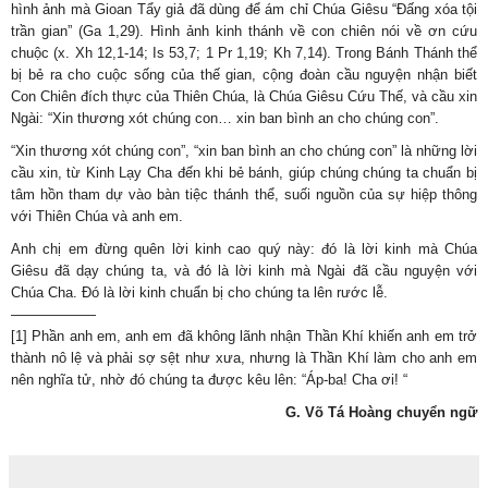
hình ảnh mà Gioan Tẩy giả đã dùng để ám chỉ Chúa Giêsu “Đấng xóa tội
trần gian” (Ga 1,29). Hình ảnh kinh thánh về con chiên nói về ơn cứu
chuộc (x. Xh 12,1-14; Is 53,7; 1 Pr 1,19; Kh 7,14). Trong Bánh Thánh thể
bị bẻ ra cho cuộc sống của thế gian, cộng đoàn cầu nguyện nhận biết
Con Chiên đích thực của Thiên Chúa, là Chúa Giêsu Cứu Thế, và cầu xin
Ngài: “Xin thương xót chúng con… xin ban bình an cho chúng con”.
“Xin thương xót chúng con”, “xin ban bình an cho chúng con” là những lời
cầu xin, từ Kinh Lạy Cha đến khi bẻ bánh, giúp chúng chúng ta chuẩn bị
tâm hồn tham dự vào bàn tiệc thánh thể, suối nguồn của sự hiệp thông
với Thiên Chúa và anh em.
Anh chị em đừng quên lời kinh cao quý này: đó là lời kinh mà Chúa
Giêsu đã dạy chúng ta, và đó là lời kinh mà Ngài đã cầu nguyện với
Chúa Cha. Đó là lời kinh chuẩn bị cho chúng ta lên rước lễ.
——————
[1] Phần anh em, anh em đã không lãnh nhận Thần Khí khiến anh em trở
thành nô lệ và phải sợ sệt như xưa, nhưng là Thần Khí làm cho anh em
nên nghĩa tử, nhờ đó chúng ta được kêu lên: “Áp-ba! Cha ơi! “
G. Võ Tá Hoàng chuyển ngữ