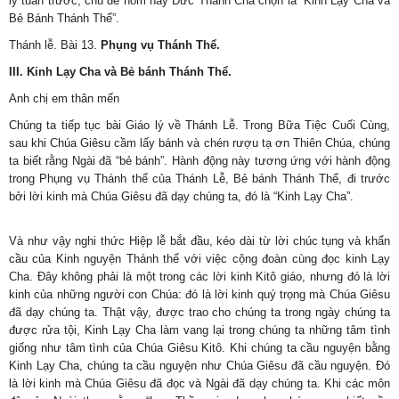
lý tuần trước, chủ để hôm nay Đức Thánh Cha chọn là “Kinh Lạy Cha và
Bẻ Bánh Thánh Thể”.
Thánh lễ. Bài 13.
Phụng vụ Thánh Thể.
III. Kinh Lạy Cha và Bẻ bánh Thánh Thể.
Anh chị em thân mến
Chúng ta tiếp tục bài Giáo lý về Thánh Lễ. Trong Bữa Tiệc Cuối Cùng,
sau khi Chúa Giêsu cầm lấy bánh và chén rượu tạ ơn Thiên Chúa, chúng
ta biết rằng Ngài đã “bẻ bánh”. Hành động này tương ứng với hành động
trong Phụng vụ Thánh thể của Thánh Lễ, Bẻ bánh Thánh Thể, đi trước
bởi lời kinh mà Chúa Giêsu đã dạy chúng ta, đó là “Kinh Lạy Cha”.
Và như vậy nghi thức Hiệp lễ bắt đầu, kéo dài từ lời chúc tụng và khẩn
cầu của Kinh nguyện Thánh thể với việc cộng đoàn cùng đọc kinh Lạy
Cha. Đây không phải là một trong các lời kinh Kitô giáo, nhưng đó là lời
kinh của những người con Chúa: đó là lời kinh quý trọng mà Chúa Giêsu
đã dạy chúng ta. Thật vậy, được trao cho chúng ta trong ngày chúng ta
được rửa tội, Kinh Lạy Cha làm vang lại trong chúng ta những tâm tình
giống như tâm tình của Chúa Giêsu Kitô. Khi chúng ta cầu nguyện bằng
Kinh Lạy Cha, chúng ta cầu nguyện như Chúa Giêsu đã cầu nguyện. Đó
là lời kinh mà Chúa Giêsu đã đọc và Ngài đã dạy chúng ta. Khi các môn