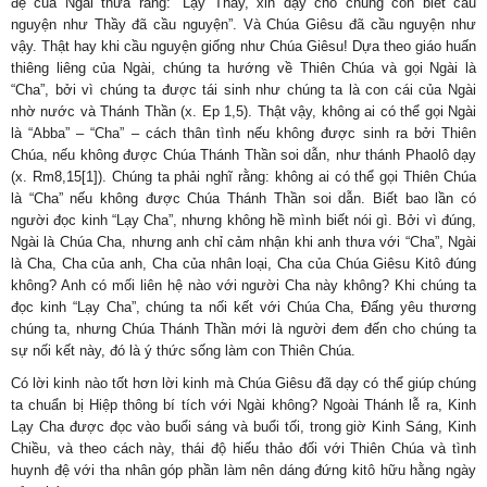
đệ của Ngài thưa rằng: “Lạy Thầy, xin dạy cho chúng con biết cầu
nguyện như Thầy đã cầu nguyện”. Và Chúa Giêsu đã cầu nguyện như
vậy. Thật hay khi cầu nguyện giống như Chúa Giêsu! Dựa theo giáo huấn
thiêng liêng của Ngài, chúng ta hướng về Thiên Chúa và gọi Ngài là
“Cha”, bởi vì chúng ta được tái sinh như chúng ta là con cái của Ngài
nhờ nước và Thánh Thần (x. Ep 1,5). Thật vậy, không ai có thể gọi Ngài
là “Abba” – “Cha” – cách thân tình nếu không được sinh ra bởi Thiên
Chúa, nếu không được Chúa Thánh Thần soi dẫn, như thánh Phaolô dạy
(x. Rm8,15[1]). Chúng ta phải nghĩ rằng: không ai có thể gọi Thiên Chúa
là “Cha” nếu không được Chúa Thánh Thần soi dẫn. Biết bao lần có
người đọc kinh “Lạy Cha”, nhưng không hề mình biết nói gì. Bởi vì đúng,
Ngài là Chúa Cha, nhưng anh chỉ cảm nhận khi anh thưa với “Cha”, Ngài
là Cha, Cha của anh, Cha của nhân loại, Cha của Chúa Giêsu Kitô đúng
không? Anh có mối liên hệ nào với người Cha này không? Khi chúng ta
đọc kinh “Lạy Cha”, chúng ta nối kết với Chúa Cha, Đấng yêu thương
chúng ta, nhưng Chúa Thánh Thần mới là người đem đến cho chúng ta
sự nối kết này, đó là ý thức sống làm con Thiên Chúa.
Có lời kinh nào tốt hơn lời kinh mà Chúa Giêsu đã dạy có thể giúp chúng
ta chuẩn bị Hiệp thông bí tích với Ngài không? Ngoài Thánh lễ ra, Kinh
Lạy Cha được đọc vào buổi sáng và buổi tối, trong giờ Kinh Sáng, Kinh
Chiều, và theo cách này, thái độ hiếu thảo đối với Thiên Chúa và tình
huynh đệ với tha nhân góp phần làm nên dáng đứng kitô hữu hằng ngày