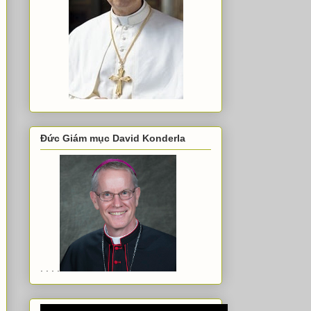
Đức Giám mục David Konderla
. . . .