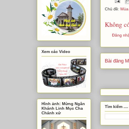
Chủ đề:
Mùa 
Không có
Đăng nhậ
Xem các Video
Bài đăng M
Hình ảnh: Mừng Ngân
Tìm kiếm ....
Khánh Linh Mục Cha
Chánh xứ