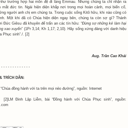
 như trường hợp hai môn đệ đi làng Emmau. Nhưng chúng ta chỉ nhận ra
 mắt đức tin. Ngài hiện diện khắp nơi trong mọi hoàn cảnh, mọi biến cố,
hững người anh chị em chúng ta. Trong cuộc sống Kitô hữu, khi nào cũng có
nh. Một khi đã có Chúa hiện diện ngay bên, chúng ta còn sợ gì? Thánh
lời Đức Giêsu đã khuyên để trấn an các tín hữu: “
Đừng sợ những kẻ làm hại
ng xao xuyến
” (1Pr 3,14; Kh 1,17; 2,10). Hãy sống xứng đáng với danh hiệu
a Phục sinh”./. [2]
Aug. Trần Cao Khải
 - - - - - - - - - - - - -
& TRÍCH DẪN:
 đồng hành với ta trên mọi nẻo đường”, nguồn: Internet
 Lập Liễm, bài “Đồng hành với Chúa Phục sinh”, nguồn:
t.com