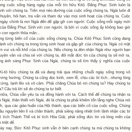
rong cuộc sống hàng ngày của mỗi tín hữu Kitô. Đấng Phục Sinh luôn là
nh với chúng ta. Trên mọi nẻo đường của cuộc sống chúng ta, Ngài luôn đi
huyện, hỏi han, tra vấn và tham dự vào mọi sinh hoạt của chúng ta. Cuộc
ngày chính là nơi Ngài đến để gặp gỡ con người. Cuộc sống mỗi ngày mới
 của Đấng Phục Sinh với con người, là bởi vì cuộc sống ấy không bao giờ
o con người thỏa mãn...
ong từng biến cố của cuộc sống chúng ta, Chúa Kitô Phục Sinh cũng đang
ành với chúng ta trong từng sinh hoạt và gặp gỡ của chúng ta. Ngài có mặt
ềm vui và nỗi khổ của chúng ta. Nếu chúng ta đón nhận Ngài như người bạn
uyện vãn và chia sẻ với chúng ta, đôi mắt đức tin của chúng ta sẽ mở ra,
ong ánh sáng Phục Sinh của Ngài, chúng ta sẽ tìm thấy ý nghĩa của cuộc
Ki-tô hữu chúng ta đã và đang trải qua những chuỗi ngày sống trong vô
ơng hướng. Chúng ta cũng đọc kinh, xem lễ, chịu các bí tích...nhưng lòng
cứng, lạnh lẽo và vô cảm. Phải chăng Chúa bỏ rơi chúng ta? Hay chúng ta
 Câu trả lời sẽ do chúng ta tự biết.
 nữa, Chúa vẫn yêu ta và đồng hành với ta. Cách thế để chúng ta nhận ra
 Ngài, thân thiết với Ngài, đó là chúng ta phải khiêm tốn lắng nghe Chúa nói
h, qua các giáo huấn của Hội thánh, qua các biến cố của cuộc sống. Chúng
ầu nguyện liên lỉ và chân thành, phải siêng năng nhiệt tình lãnh nhận các bí
 bí tích Thánh Thể và bí tích Hòa Giải, phải sống đức tin và lòng mến của
 triệt để.
gày nay, Đức Kitô Phục sinh vẫn ở bên cạnh chúng ta mà chúng ta không