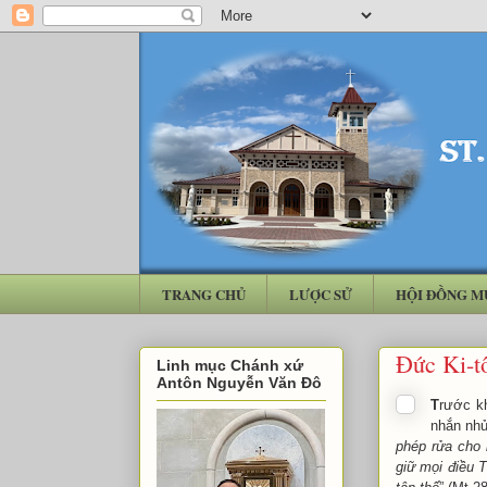
TRANG CHỦ
LƯỢC SỬ
HỘI ĐỒNG M
Đức Ki-t
Linh mục Chánh xứ
Antôn Nguyễn Văn Đô
T
rước kh
nhắn nhủ
phép rửa cho
giữ mọi điều 