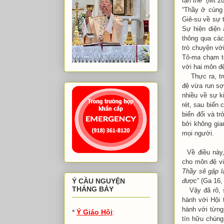
tận thế
” (Mt 28
“Thầy ở cùng 
Giê-su về sự t
Sự hiện diện
thông qua các
trò chuyện vớ
Tô-ma chạm tớ
với hai môn đ
Thực ra, trư
đệ vừa run sợ
nhiều về sự k
rét, sau biến c
biến đổi và tr
bởi không gia
mọi người.
Về điều này
cho môn đệ vi
Thầy sẽ gặp l
được
” (Ga 16,
Ý CẦU NGUYỆN
THÁNG BẢY
Vậy đã rõ, 
hành với Hội 
hành với từng
*
Ý Giáo Hội
:
tín hữu chúng