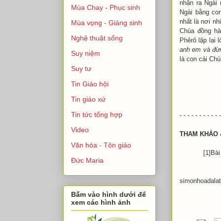
nhận ra Ngài
Mùa Chay - Phục sinh
Ngài bằng con
nhất là nơi n
Mùa vọng - Giáng sinh
Chúa đồng hà
Nghệ thuật sống
Phêrô lặp lại 
anh em và đừ
Suy niệm
là con cái Chú
Suy tư
Tin Giáo hội
Tin giáo xứ
Tin tức tổng hợp
- - - - - - - - - - -
Video
THAM KHẢO 
Văn hóa - Tôn giáo
[1]Bài “Chúa
Đức Maria
[2]LM Đinh
simonhoadala
Bấm vào hình dưới để
xem các hình ảnh