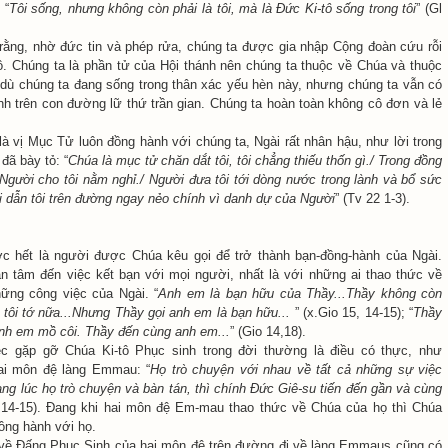
 “
Tôi sống, nhưng không còn phải là tôi, mà là Đức Ki-tô sống trong tôi
” (Gl
 rằng, nhờ đức tin và phép rửa, chúng ta được gia nhập Cộng đoàn cứu rỗi
ô. Chúng ta là phần tử của Hội thánh nên chúng ta thuộc về Chúa và thuộc
dù chúng ta đang sống trong thân xác yếu hèn này, nhưng chúng ta vẫn có
h trên con đường lữ thứ trần gian. Chúng ta hoàn toàn không cô đơn và lẻ
vị Mục Tử luôn đồng hành với chúng ta, Ngài rất nhân hậu, như lời trong
đã bày tỏ: “
Chúa là mục tử chăn dắt tôi, tôi chẳng thiếu thốn gì./ Trong đồng
 Người cho tôi nằm nghỉ./ Người đưa tôi tới dòng nước trong lành và bổ sức
i dẫn tôi trên đường ngay nẻo chính vì danh dự của Người
” (Tv 22 1-3).
ớc hết là người được Chúa kêu gọi để trở thành bạn-đồng-hành của Ngài.
n tâm đến việc kết bạn với mọi người, nhất là với những ai thao thức về
ững công việc của Ngài. “
Anh em là bạn hữu của Thầy...Thầy không còn
 tôi tớ nữa...Nhưng Thầy gọi anh em là bạn hữu...
” (x.Gio 15, 14-15); “
Thầy
nh em mồ côi. Thầy đến cùng anh em...
” (Gio 14,18).
ệc gặp gỡ Chúa Ki-tô Phục sinh trong đời thường là điều có thực, như
ai môn đệ làng Emmau: “
Họ trò chuyện với nhau về tất cả những sự việc
ng lúc họ trò chuyện và bàn tán, thì chính Đức Giê-su tiến đến gần và cùng
c 14-15). Đang khi hai môn đệ Em-mau thao thức về Chúa của họ thì Chúa
ồng hành với họ.
về Đấng Phục Sinh của hai môn đệ trên đường đi về làng Emmaus cũng có