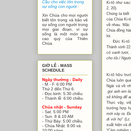
Cầu cho việc tôn trọng
Ki-tô như sau:
sự sống con người
:
2, 20).
Chúng ta biết
Xin Chúa cho mọi người
của Chúa Ki-t
biết tôn trọng và bảo vệ
sự sống con người trong
về nhau. Mặc 
mọi giai đoạn, vì sự
Chúa đồng hàn
sống là một món quà
loi.
cao quý của Thiên
Đức Ki-tô là 
Chúa.
Thánh vịnh 22 
cỏ xanh tươi,
cho tôi./ Ngườ
GIỜ LỄ - MASS
SCHEDULE
Ki-tô hữu trư
Ngày thường - Daily
Chúa luôn qua
- M - F. 6:00 PM
Ngài và về nh
Thứ 2 đến Thứ 6:
gọi anh em là
- Đọc kinh: 5:30 chiều
sẽ không để a
- Thánh lễ: 6:00 chiều.
Thực vậy, vi
Chúa nhật - Sunday
trường hợp h
- Sat. 5:00 PM
mới xảy ra. Đa
- Sun. 8 & 10 AM
đi với họ
” (L
- Thứ Bảy: 5:00 chiều.
xuất hiện và đ
- Chúa Nhật: 8:00 và
“Cảm nghiệm 
10:00 sáng.