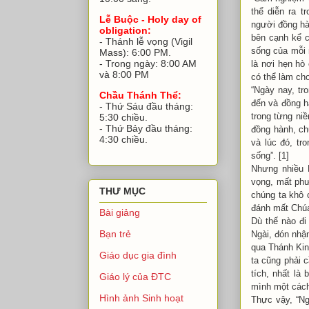
thể diễn ra t
Lễ Buộc - Holy day of
người đồng hà
obligation:
bên cạnh kể c
- Thánh lễ vọng (Vigil
sống của mỗi 
Mass): 6:00 PM.
- Trong ngày: 8:00 AM
là nơi hẹn hò
và 8:00 PM
có thể làm ch
“Ngày nay, tr
Chầu Thánh Thể:
đến và đồng h
- Thứ Sáu đầu tháng:
trong từng ni
5:30 chiều.
- Thứ Bảy đầu tháng:
đồng hành, ch
4:30 chiều.
và lúc đó, tr
sống”. [1]
Nhưng nhiều 
vọng, mất phư
THƯ MỤC
chúng ta khô 
đánh mất Chúa?
Bài giảng
Dù thế nào đi
Bạn trẻ
Ngài, đón nhận
qua Thánh Kin
Giáo dục gia đình
ta cũng phải c
tích, nhất là
Giáo lý của ĐTC
mình một cách
Hình ảnh Sinh hoạt
Thực vậy, “N