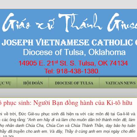
ỤC VỤ
HỘI ĐOÀN
DIOCESE OF TULSA
VATICAN NEWS
ô phục sinh: Người Bạn đồng hành của Ki-tô hữu
i về trời, Đức Giê-su phục sinh đã hiện ra với các môn đệ tại Ga-li-lê và
 các ông rằng: “
Anh em hãy đi và làm cho muôn dân trở thành môn đệ, làm
 họ nhân danh Chúa Cha, Chúa Con và Chúa Thánh Thần, dạy bảo họ tuân
Thầy đã truyền cho anh em. Và đây, Thầy ở cùng anh em mọi ngày cho đến