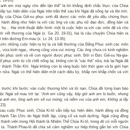
, 19-20).
anh em mọi ngày cho đến tận thế” là lời khẳng định chắc thực của Chúa
iếp tục hiện diện của Ngài trên trần thế sau khi Ngài đã sống lại và lên trời.
 ấy của Chúa Giê-su phục sinh đã được các môn đệ yêu dấu chứng thực
 hành động như hiện ra với các ông và các phụ nữ đạo đức, đồng bàn và
i họ… Hai trình thuật điển hình: một là cuộc hiện ra với các môn đệ và cho
i vết thương của Ngài (x. Ga 20, 19-31), hai là câu chuyện Chúa hiện ra
ệ trên đường Em-mau (x. Lc 24, 13-35).
ớc những cuộc hiện ra kỳ lạ và bất thường của Đấng Phục sinh các môn
, vừa kinh ngạc, nhưng cũng vừa vui mừng. Các ông chưa có kinh nghiệm
iện phục sinh và về con người được phục sinh. Bởi vì Đức Giê-su Na-gia-
ố phục sinh từ cõi chết sống lại, không còn là “xác thịt” nữa, trái lại Ngài đã
ở thành Thần Khí. Ngài không còn bị ràng buộc bởi thời gian và bị giới hạn
n nữa. Ngài có thể hiện diện một cách diệu kỳ, khắp nơi khắp chốn và với
, trước khi bước vào cuộc thương khó và tử nạn, Chúa đã từng loan báo
ệc Ngài sẽ mau trở lại: “
Anh em cũng vậy, bây giờ anh em lo buồn, nhưng
ại anh em, lòng anh em sẽ vui mừng; và niềm vui của anh em, không ai lấy
 23).
sau cuộc Phục sinh, Chúa Ki-tô vẫn tiếp tục hiện diện, hành động và đồng
thánh Tân Ước do Ngài thiết lập, củng cố và nuôi dưỡng. Ngài cũng đồng
 thành viên trong Hội thánh là Nhiệm Thể Chúa Ki-tô, trong đó có mỗi người
 ta. Thánh Phao-lô đã chia sẻ cảm nghiệm sự hiệp thông gắn bó với Chúa