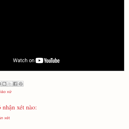
giáo xứ
 nhận xét nào:
n xét