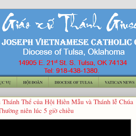
ỤC VỤ
HỘI ĐOÀN
DIOCESE OF TULSA
VATICAN NEWS
 Thánh Thể của Hội Hiền Mẫu và Thánh lễ Chúa
Thường niên lúc 5 giờ chiều