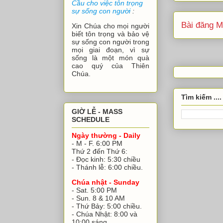
Cầu cho việc tôn trọng
sự sống con người
:
Bài đăng M
Xin Chúa cho mọi người
biết tôn trọng và bảo vệ
sự sống con người trong
mọi giai đoạn, vì sự
sống là một món quà
cao quý của Thiên
Chúa.
Tìm kiếm ....
GIỜ LỄ - MASS
SCHEDULE
Ngày thường - Daily
- M - F. 6:00 PM
Thứ 2 đến Thứ 6:
- Đọc kinh: 5:30 chiều
- Thánh lễ: 6:00 chiều.
Chúa nhật - Sunday
- Sat. 5:00 PM
- Sun. 8 & 10 AM
- Thứ Bảy: 5:00 chiều.
- Chúa Nhật: 8:00 và
10:00 sáng.