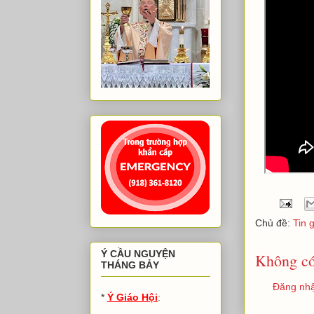
Chủ đề:
Tin 
Ý CẦU NGUYỆN
Không có
THÁNG BẢY
Đăng nhậ
*
Ý Giáo Hội
: