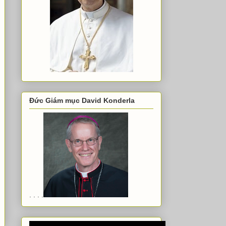
Đức Giám mục David Konderla
. . . .