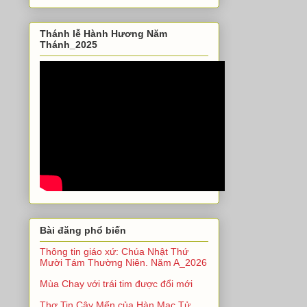
Thánh lễ Hành Hương Năm
Thánh_2025
Bài đăng phổ biến
Thông tin giáo xứ: Chúa Nhật Thứ
Mười Tám Thường Niên. Năm A_2026
Mùa Chay với trái tim được đổi mới
Thơ Tin Cậy Mến của Hàn Mạc Tử