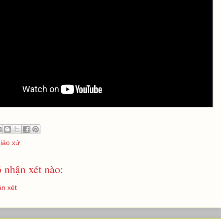
giáo xứ
 nhận xét nào:
n xét