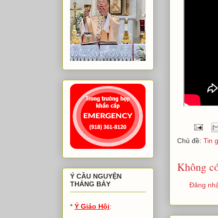
Chủ đề:
Tin 
Không có
Ý CẦU NGUYỆN
THÁNG BẢY
Đăng nhậ
*
Ý Giáo Hội
: