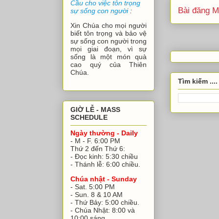
Cầu cho việc tôn trọng
Bài đăng M
sự sống con người
:
Xin Chúa cho mọi người
biết tôn trọng và bảo vệ
sự sống con người trong
mọi giai đoạn, vì sự
sống là một món quà
cao quý của Thiên
Chúa.
Tìm kiếm ....
GIỜ LỄ - MASS
SCHEDULE
Ngày thường - Daily
- M - F. 6:00 PM
Thứ 2 đến Thứ 6:
- Đọc kinh: 5:30 chiều
- Thánh lễ: 6:00 chiều.
Chúa nhật - Sunday
- Sat. 5:00 PM
- Sun. 8 & 10 AM
- Thứ Bảy: 5:00 chiều.
- Chúa Nhật: 8:00 và
10:00 sáng.