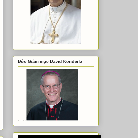
Đức Giám mục David Konderla
. . . .