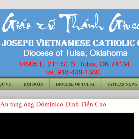
ỤC VỤ
HỘI ĐOÀN
DIOCESE OF TULSA
VATICAN NEWS
 An táng ông Đôminicô Đinh Tiến Cao