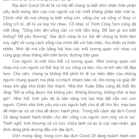
Đại dịch Covid 19 đó là cơ hội để chúng ta biết nhìn nhận thân phận
yếu đuối mỏng dòn của con người và cái chết không phân biệt một ai.
Chính nhờ đó mà chúng ta biết sống với, sống cho và sống vì thay vì
sống ích kỉ, đố kị và loại trừ nhau. Cố nhạc sĩ Trịnh Công Sơn cũng đã
viết rằng: “Sống trên đời sống cần có một tấm lòng. Để làm gì em biết
không? Để yêu thương”. Đại dịch cũng là cơ hội để chúng ta bình tâm
suy nghĩ về cung cách sống của mình đối với bản thân, tha nhân và thiên
nhiên. Nhờ đó mà cân bằng hài hòa các mối tương quan với nhau và
cùng giúp nhau thăng tiến trên bước đường trần gian.
Con người là một hữu thể có tương quan. Nhờ tương quan với
nhau mà con người có thể duy trì sự sống và làm cho nó trở nên tốt đẹp
hơn. Cho nên, chúng ta không thể phớt lờ đi sự hiện diện của những
người chung quanh mà phải có trách nhiệm bảo vệ, tôn trọng và giúp đỡ
nhau khi gặp khó khăn thử thách. Nhà thơ Xuân Diệu cũng đã thốt lên
rằng: “Đố ai sống được mà không yêu. Không thương, không nhớ ai bao
giờ”. Như thế, tình yêu đó là bản năng mà tạo hóa đặt sẵn nơi con
người. Chính nhờ tình yêu mà con người biết cho đi để lớn lên, trao ban
để nhận lại và sẻ chia để được hạnh phúc. Trong bối cảnh đại dịch Covid
19 đang hoành hành khiến cho đời sống con người nơn nớp và lo sợ.
Thiết nghĩ, tình thương sẽ có sức chữa lành và an ủi các nạn nhân, gia
đình đang phải đương đầu với đại dịch.
Ước mong rằng, trong cơn đại dịch Covid 19 đang hoành hành nơi