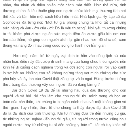
nhân, tha nhân và thiên nhiên một cách mật thiết. Hơn thế nữa, tình
thương chính là liều thuốc giúp con người chữa lành mọi thương tích nơi
thể xác và tâm hồn một cách hữu hiệu nhất.
Nhà kịch gia Hy Lạp cổ đại
Sophocles đã từng nói: “Một từ giải phóng chúng ta khỏi tất cả những
sức nặng và đau đớn của đời: Đó là yêu thương”. Nơi yêu thương chúng
ta tái khám phá được nguồn sức mạnh tiềm ẩn được giấu kín nơi con
tim sâu thẳm, nó giúp con người xích lại gần nhau hơn để chia sẻ, cảm
thông và nâng đỡ nhau trong cuộc sống lữ hành nơi trần gian.
Hơn một năm, kể từ ngày đại dịch in hằn vào dòng lịch sử của
nhân loại, điều này đã cướp đi sinh mạng của hàng chục triệu người, nền
kinh tế đi xuống cách nghiêm trọng và đời sống con người rơi vào cảnh
lo sợ bất an. Những con số không ngừng tăng vọt minh chứng cho sức
phá hủy và lây lan của Covid thật đáng sợ và lo ngại. Đứng trước những
thực trạng đau thương vậy con người đã và đang làm gì?
Đại dịch Covid 19 đã để lại những hậu quả đau thương cho con
người và xã hội. Nó còn làm cho con người thu mình trong vỏ bọc an
toàn của bản thân, khi chúng ta bị ngăn cách nhau về mặt không gian và
thời gian. Tuy nhiên, thực tế cho chúng ta thấy được đại dịch Covid 19
đó là đại dịch của tình thương. Khi từ những đứa trẻ đến những cụ già,
từ những người nghèo đến người giàu, từ người trong nước cũng như
ngoài nước, hay từ những tu sĩ đến những y bác sĩ…tất cả tuy khác về