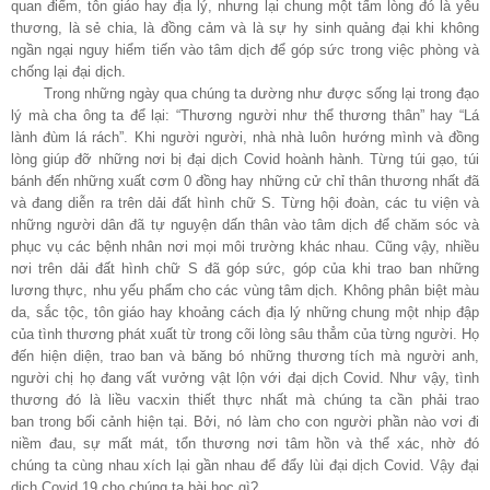
quan điểm, tôn giáo hay địa lý, nhưng lại chung một tấm lòng đó là yêu
thương, là sẻ chia, là đồng cảm và là sự hy sinh quảng đại khi không
ngần ngại nguy hiểm tiến vào tâm dịch để góp sức trong việc phòng và
chống lại đại dịch.
Trong những ngày qua chúng ta dường như được sống lại trong đạo
lý mà cha ông ta để lại: “Thương người như thể thương thân” hay “Lá
lành đùm lá rách”. Khi người người, nhà nhà luôn hướng mình và đồng
lòng giúp đỡ những nơi bị đại dịch Covid hoành hành. Từng túi gạo, túi
bánh đến những xuất cơm 0 đồng hay những cử chỉ thân thương nhất đã
và đang diễn ra trên dải đất hình chữ S. Từng hội đoàn, các tu viện và
những người dân đã tự nguyện dấn thân vào tâm dịch để chăm sóc và
phục vụ các bệnh nhân nơi mọi môi trường khác nhau. Cũng vậy, nhiều
nơi trên dải đất hình chữ S đã góp sức, góp của khi trao ban những
lương thực, nhu yếu phẩm cho các vùng tâm dịch. Không phân biệt màu
da, sắc tộc, tôn giáo hay khoảng cách địa lý những chung một nhịp đập
của tình thương phát xuất từ trong cõi lòng sâu thẳm của từng người. Họ
đến hiện diện, trao ban và băng bó những thương tích mà người anh,
người chị họ đang vất vưởng vật lộn với đại dịch Covid. Như vậy, tình
thương đó là liều vacxin thiết thực nhất mà chúng ta cần phải trao
ban trong bối cảnh hiện tại. Bởi, nó làm cho con người phần nào vơi đi
niềm đau, sự mất mát, tổn thương nơi tâm hồn và thể xác, nhờ đó
chúng ta cùng nhau xích lại gần nhau để đẩy lùi đại dịch Covid. Vậy đại
dịch Covid 19 cho chúng ta bài học gì?