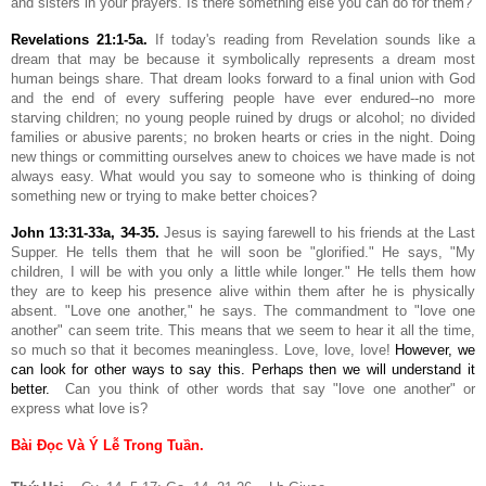
and sisters in your prayers. Is there something else you can do for them?
Revelations 21:1-5a
.
If today's reading from Revelation sounds like a
dream that may be because it symbolically represents a dream most
human beings share. That dream looks forward to a final union with God
and the end of every suffering people have ever endured--no more
starving children; no young people ruined by drugs or alcohol; no divided
families or abusive parents; no broken hearts or cries in the night. Doing
new things or committing ourselves anew to choices we have made is not
always easy. What would you say to someone who is thinking of doing
something new or trying to make better choices?
John 13:31-33a, 34-35
.
Jesus is saying farewell to his friends at the Last
Supper. He tells them that he will soon be "glorified." He says, "My
children, I will be with you only a little while longer." He tells them how
they are to keep his presence alive within them after he is physically
absent. "Love one another," he says. The commandment to "love one
another" can seem trite. This means that we seem to hear it all the time,
so much so that it becomes meaningless. Love, love, love!
However, we
can look for other ways to say this. Perhaps then we will understand it
better.
Can you think of other words that say "love one another" or
express what love is?
Bài Đọc Và Ý Lễ Trong Tuần.