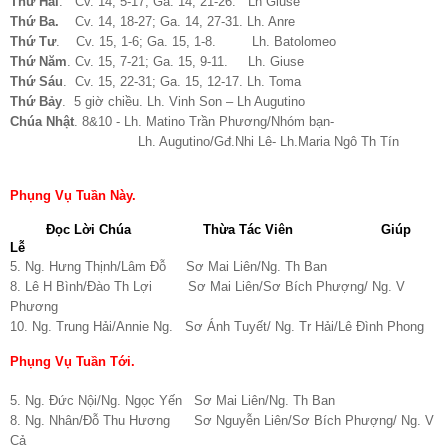
Thứ Hai
. Cv. 14, 5-17; Ga. 14, 21-26. Lh Giuse
Thứ Ba.
Cv. 14, 18-27; Ga. 14, 27-31. Lh. Anre
Thứ Tư
. Cv. 15, 1-6; Ga. 15, 1-8. Lh. Batolomeo
Thứ Năm
. Cv. 15, 7-21; Ga. 15, 9-11. Lh. Giuse
Thứ Sáu
. Cv. 15, 22-31; Ga. 15, 12-17. Lh. Toma
Thứ Bảy
. 5 giờ chiều. Lh. Vinh Son – Lh Augutino
Chúa Nhật
. 8&10 - Lh. Matino Trần Phương/Nhóm bạn-
Lh. Augutino/Gđ.Nhi Lê- Lh.Maria Ngô Th Tín
Phụng Vụ Tuần Này.
Đọc Lời Chúa
Thừa Tác Viên
Giúp
Lễ
5. Ng. Hưng Thịnh/Lâm Đỗ Sơ Mai Liên/Ng. Th Ban
8. Lê H Bình/Đào Th Lợi Sơ Mai Liên/Sơ Bích Phượng/ Ng. V
Phương
10. Ng. Trung Hải/Annie Ng. Sơ Ánh Tuyết/ Ng. Tr Hải/Lê Đình Phong
Phụng Vụ Tuần Tới.
5. Ng. Đức Nội/Ng. Ngọc Yến Sơ Mai Liên/Ng. Th Ban
8. Ng. Nhân/Đỗ Thu Hương Sơ Nguyễn Liên/Sơ Bích Phượng/ Ng. V
Cả