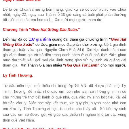
Để tạ ơn Chúa và mừng bổn mạng, giáo xứ sẽ có buổi picnic vào Chúa
nhật, ngày 22, ngay sau Thánh lễ 10 giờ sáng và buổi phát phần thưởng
tất niên cho các em học sinh.
Xin mời mọi người tham dự.
Chương Trình “
Gieo Hạt Giống Đầu Xuân
.”
Đến nay đã có
137 gia đình
quảng đại tham gia
chương trình
“
Gieo Hạt
Giống Đầu Xuân
”
do Đức giám mục địa phận khởi xướng.
Có 1 gia đình
tham gia tuần vừa qua: Nguyễn Chơn Phán&Lệ. Xin đọc danh sách các
gia đình tham gia và số tiền trong danh sách ở cuối nhà thờ. Đức giám
mục tha thiết kêu gọi mọi gia đình trong giáo xứ hy sinh và quảng đại
tham gia.
Xin Thánh Gia ban nhiều
“
Hoa Quả Tốt Lành
”
cho mọi người.
Ly Tình Thương
.
Từ đầu niên học, mỗi thiếu nhi trong lớp GL-VN đã được phát một Ly
Tình Thương, để nhắc nhở các em luôn nhớ san sẽ những gì mình có
cho những trẻ thơ bất hạnh ở quê nhà, qua việc hy sinh bớt tiêu xài để
bỏ tiền vào ly. Niên học sắp kết thúc, xin quý phụ huynh nhắc nhở con
em đưa Ly Tình Thương đi học, trao cho các thầy cô. Số tiền hy sinh
của các em sẽ được gởi về giúp các thiếu nhi nghèo khổ tại các vùng
thôn quê Việt Nam.