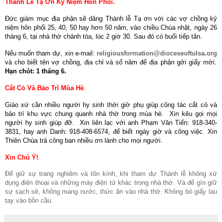
Thánh Lễ Tạ Ơn Kỷ Niệm Hôn Phối.
Đức giám mục địa phận sẽ dâng Thánh lễ Tạ ơn với các vợ chồng kỷ
niệm hôn phối 25, 40, 50 hay hơn 50 năm, vào chiều Chúa nhật, ngày 26
tháng 6, tại nhà thờ chánh tòa, lúc 2 giờ 30. Sau đó có buổi tiếp tân.
Nếu muốn tham dự, xin e-mail:
religiousformation@dioceseoftulsa.org
và cho biết tên vợ chồng, địa chỉ và số năm để địa phận gởi giấy mời.
Hạn chót: 1 tháng 6.
Cắt Cỏ Và Bảo Trì
Mùa Hè
.
Giáo xứ cần nhiều người hy sinh thời giờ phụ giúp công tác cắt cỏ và
bảo trì khu vực chung quanh nhà thờ trong mùa hè.
Xin kêu gọi mọi
người hy sinh giúp đỡ.
Xin liên lạc với anh Phạm Văn Tiến: 918-340-
3831, hay anh Danh: 918-408-6574, để biết ngày giờ và công việc. Xin
Thiên Chúa trả công ban nhiều ơn lành cho mọi người.
Xin Chú Ý!
Để giữ sự trang nghiêm và tôn kính, khi tham dự Thánh lễ không xử
dụng điện thoại và những máy điện tử khác trong nhà thờ. Và để gìn giữ
sự sạch sẽ, không mang nước, thức ăn vào nhà thờ. Không bỏ giấy lau
tay vào bồn cầu.