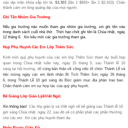
vào dịp mãn khóa sắp tới là:
$3,303
(lần 1 $893+ lần 2 $2,410). Chân
thành cám ơn lòng quảng đại của mọi người.
Ghi Tên Nhóm Gia Trưởng.
Nếu gia trưởng nào muốn tham gia nhóm gia trưởng, xin ghi tên vào
trong danh sách cuối nhà thờ.
Thời hạn chót ghi tên là Chúa nhật, ngày
12 tháng 6.
Xin kêu mời các gia trưởng tham gia.
Họp Phụ Huynh Các Em Lớp Thêm Sức
.
Kính mời quý phụ huynh của các em lớp Thêm Sức tham dự buổi họp
quan trọng Chúa nhật tuần này, ngày 15 tháng 5, sau Thánh lễ 10
sáng tại hội trường, để
cùng bàn thảo về công việc tổ chức Thánh Lễ và
tiệc mừng ngày các em lãnh nhận Bí Tích Thêm Sức ngày 26 tháng
6, trong Thánh Lễ 10 giờ sáng do Đức giám mục địa phận trao ban.
Chân thành cảm ơn sự hợp tác của quý phụ huynh.
Bế Giảng Lớp Giáo Lý&Việt Ngữ.
Xin thông báo!
Các lớp giáo lý và Việt ngữ sẽ bế giảng sau Thánh lễ 10
giờ sáng Chúa nhật, ngày 22, sau đó sẽ có phần phát các phần thưởng
cho các em. Xin các phụ huynh tham dự.
Ngày Picnic Giáo Xứ
.