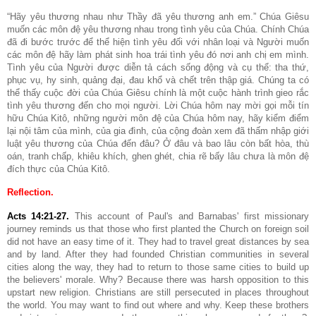
“Hãy yêu thương nhau như Thầy đã yêu thương anh em.” Chúa Giêsu
muốn các môn đệ yêu thương nhau trong tình yêu của Chúa. Chính Chúa
đã đi bước trước để thể hiện tình yêu đối với nhân loại và Người muốn
các môn đệ hãy làm phát sinh hoa trái tình yêu đó nơi anh chị em mình.
Tình yêu của Người được diễn tả cách sống động và cụ thể: tha thứ,
phục vụ, hy sinh, quảng đại, đau khổ và chết trên thập giá. Chúng ta có
thể thấy cuộc đời của Chúa Giêsu chính là một cuộc hành trình gieo rắc
tình yêu thương đến cho mọi người.
Lời Chúa hôm nay mời gọi mỗi tín
hữu Chúa Kitô, những người môn đệ của Chúa hôm nay, hãy kiểm điểm
lại nội tâm của mình, của gia đình, của cộng đoàn xem đã thấm nhập giới
luật yêu thương của Chúa đến đâu? Ở đâu và bao lâu còn bất hòa, thù
oán, tranh chấp, khiêu khích, ghen ghét, chia rẽ bấy lâu chưa là môn đệ
đích thực của Chúa Kitô.
Reflection.
Acts 14:21-27
.
This account of Paul's and Barnabas' first missionary
journey reminds us that those who first planted the Church on foreign soil
did not have an easy time of it. They had to travel great distances by sea
and by land. After they had founded Christian communities in several
cities along the way, they had to return to those same cities to build up
the believers' morale. Why? Because there was harsh opposition to this
upstart new religion. Christians are still persecuted in places throughout
the world. You may want to find out where and why. Keep these brothers