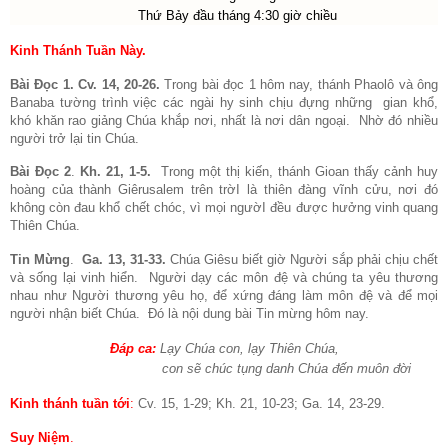
Thứ Bảy đầu tháng 4:30 giờ chiều
Kinh Thánh Tuần Này.
Bài Đọc 1. Cv. 14, 20-26.
Trong bài đọc 1 hôm nay, thánh Phaolô và ông
Banaba tường trình việc các ngài hy sinh chịu đựng những
gian khổ,
khó khăn rao giảng Chúa khắp nơi, nhất là nơi dân ngoại.
Nhờ đó nhiều
người trở lại tin Chúa.
Bài Đọc 2
.
Kh. 21, 1-5.
Trong một thị kiến, thánh Gioan thấy cảnh huy
hoàng của thành Giêrusalem trên trờI là thiên đàng vĩnh cửu, nơi đó
không còn đau khổ chết chóc, vì mọi ngườI đều được hưởng vinh quang
Thiên Chúa.
Tin Mừng
.
Ga. 13, 31-33.
Chúa Giêsu biết giờ Người sắp phải chịu chết
và sống lại vinh hiển.
Người dạy các môn đệ và chúng ta yêu thương
nhau như Người thương yêu họ, để xứng đáng làm môn đệ và để mọi
người nhận biết Chúa.
Đó là nội dung bài Tin mừng hôm nay.
Đáp ca:
Lạy Chúa con, lạy Thiên Chúa,
con sẽ chúc tụng danh Chúa đến muôn đời
Kinh thánh tuần tới
:
Cv. 15, 1-29; Kh. 21, 10-23; Ga. 14, 23-29.
Suy Niệm
.