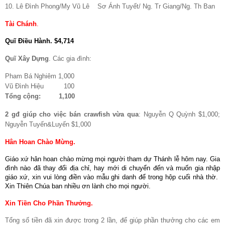
10. Lê Đình Phong/My Vũ Lê Sơ Ánh Tuyết/ Ng. Tr Giang/Ng. Th Ban
Tài Chánh
.
Quĩ Điều Hành
.
$4,714
Quĩ Xây Dựng
. Các gia đình:
Pham Bá Nghiêm 1,000
Vũ Đình Hiệu 100
Tổng cộng: 1,100
2 gđ giúp cho việc bán crawfish vừa qua
: Nguyễn Q Quỳnh $1,000;
Nguyễn Tuyến&Luyến $1,000
Hân Hoan Chào Mừng
.
Giáo xứ hân hoan chào mừng mọi người tham dự Thánh lễ hôm nay. Gia
đình nào đã thay đổi địa chỉ, hay mới di chuyển đến và muốn gia nhập
giáo xứ, xin vui lòng điền vào mẫu ghi danh để trong hộp cuối nhà thờ.
Xin Thiên Chúa ban nhiều ơn lành cho mọi người.
Xin Tiền Cho Phần Thưởng.
Tổng số tiền đã xin được trong 2 lần, để giúp phần thưởng cho các em