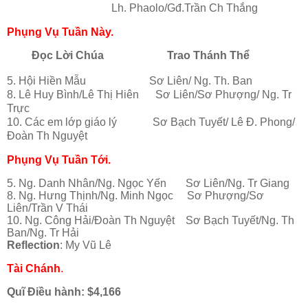
Lh. Phaolo/Gđ.Trần Ch Thắng
Phụng Vụ Tuần Này.
Đọc Lời Chúa
Trao Thánh Thể
5. Hội Hiền Mẫu Sơ Liên/ Ng. Th. Ban
8. Lê Huy Bình/Lê Thị Hiên Sơ Liên/Sơ Phượng/ Ng. Tr
Trực
10. Các em lớp giáo lý Sơ Bạch Tuyết/ Lê Đ. Phong/
Đoàn Th Nguyệt
Phụng Vụ Tuần Tới.
5. Ng. Danh Nhân/Ng. Ngọc Yến Sơ Liên/Ng. Tr Giang
8. Ng. Hưng Thịnh/Ng. Minh Ngọc Sơ Phượng/Sơ
Liên/Trần V Thái
10. Ng. Công Hải/Đoàn Th Nguyệt Sơ Bạch Tuyết/Ng. Th
Ban/Ng. Tr Hải
Reflection
: My Vũ Lê
Tài Chánh
.
Quĩ Điều hành: $4,166