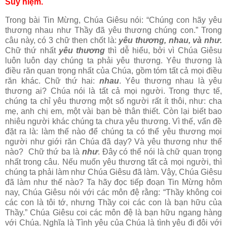
Suy niệm.
Trong bài Tin Mừng, Chúa Giêsu nói: “Chúng con hãy yêu
thương nhau như Thầy đã yêu thương chúng con.” Trong
câu này, có 3 chữ then chốt là:
yêu thương, nhau, và như.
Chữ thứ nhất
yêu thương
thì dễ hiểu, bởi vì Chúa Giêsu
luôn luôn dạy chúng ta phải yêu thương. Yêu thương là
điều răn quan trọng nhất của Chúa, gồm tóm tất cả mọi điều
răn khác. Chữ thứ hai:
nhau
. Yêu thương nhau là yêu
thương ai? Chúa nói là tất cả mọi người. Trong thực tế,
chúng ta chỉ yêu thương một số người rất ít thôi, như: cha
mẹ, anh chị em, một vài bạn bè thân thiết. Còn lại biết bao
nhiêu người khác chúng ta chưa yêu thương. Vì thế, vấn đề
đặt ra là: làm thế nào để chúng ta có thể yêu thương mọi
người như giới răn Chúa đã dạy? Và yêu thương như thế
nào? Chữ thứ ba là
như
. Ðây có thể nói là chữ quan trọng
nhất trong câu. Nếu muốn yêu thương tất cả mọi người, thì
chúng ta phải làm như Chúa Giêsu đã làm. Vậy, Chúa Giêsu
đã làm như thế nào? Ta hãy đọc tiếp đoạn Tin Mừng hôm
nay, Chúa Giêsu nói với các môn đệ rằng: “Thầy không coi
các con là tôi tớ, nhưng Thầy coi các con là bạn hữu của
Thầy.” Chúa Giêsu coi các môn đệ là bạn hữu ngang hàng
với Chúa. Nghĩa là Tình yêu của Chúa là tình yêu đi đôi với