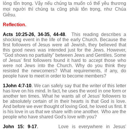
lòng tôn trọng. Vậy nếu chúng ta muốn có thể yêu thương
mọi người thì chúng ta cũng phải tôn trọng, như Chúa
Giêsu.
Reflection.
Acts 10:25-26, 34-35, 44-48
.
This reading describes a
shocking event in the life of the early Church. Because the
first followers of Jesus were all Jewish, they believed that
this good news was intended just for the Jews. However,
"God shows no partiality" between Jews and Gentiles. Some
of Jesus' first followers found it hard to accept those who
were not Jews into the Church. Why do you think they
resisted the newcomers? What requirements, if any, do
people have to meet in order to become members?
1John 4:7-10
.
We can safely say that the writer of this letter
has love on his mind. In fact, he uses the word in one form or
another ten times. What he wants all of Jesus' followers to
be absolutely certain of in their hearts is that God is love.
And before we ever thought of loving God, he loved us first. It
is his love in us that we share with one another. Who are the
people who have shared God's love with you?
John 15: 9-17
.
Love is everywhere in Jesus'