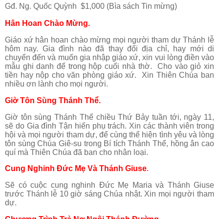
Gđ. Ng. Quốc Quỳnh $1,000 (Bìa sách Tin mừng)
Hân Hoan Chào Mừng.
Giáo xứ hân hoan chào mừng mọi người tham dự Thánh lễ
hôm nay. Gia đình nào đã thay đổi địa chỉ, hay mới di
chuyển đến và muốn gia nhập giáo xứ, xin vui lòng điền vào
mẫu ghi danh để trong hộp cuối nhà thờ. Cho vào giỏ xin
tiền hay nộp cho văn phòng giáo xứ. Xin Thiên Chúa ban
nhiều ơn lành cho mọi người.
Giờ Tôn Sùng Thánh Thể.
Giờ tôn sùng Thánh Thể chiều Thứ Bảy tuần tới, ngày 11,
sẽ do Gia đình Tận hiến phụ trách. Xin các thành viên trong
hội và mọi người tham dự, để cùng thể hiện tình yêu và lòng
tôn sùng Chúa Giê-su trong Bí tích Thánh Thể, hồng ân cao
quí mà Thiên Chúa đã ban cho nhân loại.
Cung Nghinh Đức Mẹ Và Thánh Giuse
.
Sẽ có cuộc cung nghinh Đức Mẹ Maria và Thánh Giuse
trước Thánh lễ 10 giờ sáng Chúa nhật. Xin mọi người tham
dự.