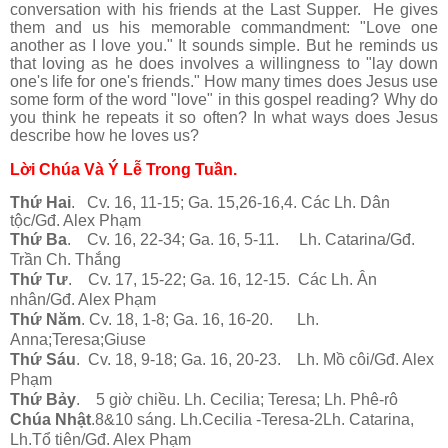
conversation with his friends at the Last Supper. He gives
them and us his memorable commandment: "Love one
another as I love you." It sounds simple. But he reminds us
that loving as he does involves a willingness to "lay down
one's life for one's friends." How many times does Jesus use
some form of the word "love" in this gospel reading? Why do
you think he repeats it so often? In what ways does Jesus
describe how he loves us?
Lời Chúa Và Ý Lễ Trong Tuần.
Thứ Hai
. Cv. 16, 11-15; Ga. 15,26-16,4. Các Lh. Dân
tộc/Gđ. Alex Phạm
Thứ Ba
. Cv. 16, 22-34; Ga. 16, 5-11. Lh. Catarina/Gđ.
Trần Ch. Thắng
Thứ Tư
. Cv. 17, 15-22; Ga. 16, 12-15. Các Lh. Ân
nhân/Gđ. Alex Phạm
Thứ Năm
. Cv. 18, 1-8; Ga. 16, 16-20. Lh.
Anna;Teresa;Giuse
Thứ Sáu
. Cv. 18, 9-18; Ga. 16, 20-23. Lh. Mồ côi/Gđ. Alex
Phạm
Thứ Bảy
. 5 giờ chiều. Lh. Cecilia; Teresa; Lh. Phê-rô
Chúa Nhật
.8&10 sáng. Lh.Cecilia -Teresa-2Lh. Catarina,
Lh.Tổ tiên/Gđ. Alex Phạm