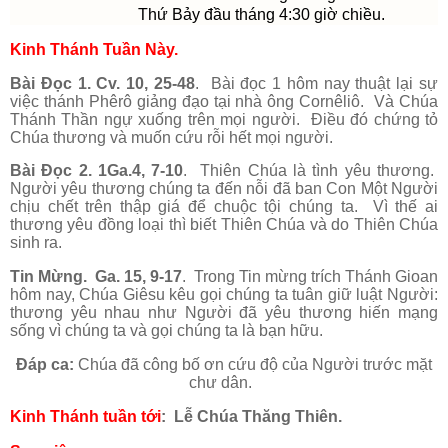
Thứ Bảy đầu tháng 4:30 giờ chiều.
Kinh Thánh Tuần Này.
Bài Đọc 1. Cv. 10, 25-48
. Bài đọc 1 hôm nay thuật lại sự
việc thánh Phêrô giảng đạo tại nhà ông Cornêliô. Và Chúa
Thánh Thần ngự xuống trên mọi người. Điều đó chứng tỏ
Chúa thương và muốn cứu rỗi hết mọi người.
Bài Đọc 2. 1Ga.4, 7-10
. Thiên Chúa là tình yêu thương.
Người yêu thương chúng ta đến nỗi đã ban Con Một Người
chịu chết trên thập giá để chuộc tội chúng ta. Vì thế ai
thương yêu đồng loại thì biết Thiên Chúa và do Thiên Chúa
sinh ra.
Tin Mừng. Ga. 15, 9-17
. Trong Tin mừng trích Thánh Gioan
hôm nay, Chúa Giêsu kêu gọi chúng ta tuân giữ luật Người:
thương yêu nhau như Người đã yêu thương hiến mạng
sống vì chúng ta và gọi chúng ta là bạn hữu.
Đáp ca:
Chúa đã công bố ơn cứu độ của Người trước mặt
chư dân.
Kinh Thánh tuần tới
: Lễ Chúa Thăng Thiên.