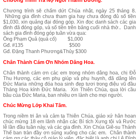
Chương Trình Trả Nợ Ngôi Thánh Đường.
Chương trình sẽ chấm dứt Chúa nhật, ngày 25 tháng 8.
Những gia đình chưa tham gia hay chưa đóng đủ số tiền
$1,030, xin quảng đại đóng góp. Xin đọc danh sách các gia
đình đã đóng góp, và số tiền trên bảng cuối nhà thờ.. Danh
sách gia đình đóng góp tuần vừa qua:
Ông Phạm Quả (quá cố) $1,000
Gđ. #135 $500
Gđ. Đặng Thanh Phương&Thủy $300
Chân Thành Cám Ơn Nhóm Dâng Hoa.
Chân thành cám ơn các em trong nhóm dâng hoa, chị Đỗ
Thu Hương, các em phụ giúp và phụ huynh, đã dâng lên
Đức Maria những đóa hoa sinh đẹp tươi trong điệu vũ đầu
Tháng Hoa kính Đức Maria. Xin Thiên Chúa, qua lời cầu
bầu của Đức Maria, ban nhiều ơn lành cho mọi người.
Chúc Mừng Lớp Khai Tâm.
Trong niềm tri ân và cảm tạ Thiên Chúa, giáo xứ hân hoan
chúc mừng 18 em lãnh nhận các Bí tích Xưng tội và Rước
lễ lần đầu tuần này, và các gia đình. Xin Chúa Giê-su Thánh
Thể ban tràn đầy ơn sủng xuống cho các em. Chân thành
cám ơn các thày cô giáo lý viên, đặc biệt là anh chị Lê Đình