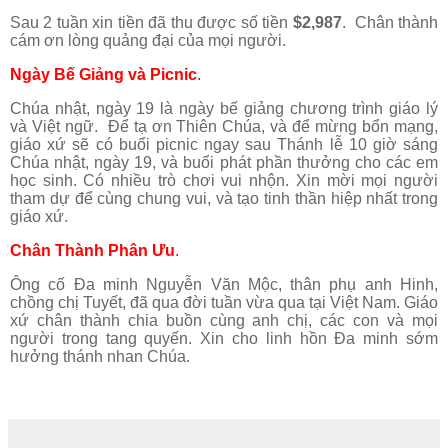
Sau 2 tuần xin tiền đã thu được số tiền
$2,987
. Chân thành
cám ơn lòng quảng đại của mọi người.
Ngày Bế Giảng và Picnic
.
Chúa nhật, ngày 19 là ngày bế giảng chương trình giáo lý
và Việt ngữ. Để tạ ơn Thiên Chúa, và để mừng bổn mạng,
giáo xứ sẽ có buổi picnic ngay sau Thánh lễ 10 giờ sáng
Chúa nhật, ngày 19, và buổi phát phần thưởng cho các em
học sinh. Có nhiều trò chơi vui nhộn. Xin mời mọi người
tham dự để cùng chung vui, và tạo tinh thần hiệp nhất trong
giáo xứ.
Chân Thành Phân Ưu
.
Ông cố Đa minh Nguyễn Văn Mộc, thân phụ anh Hinh,
chồng chị Tuyết, đã qua đời tuần vừa qua tại Việt Nam. Giáo
xứ chân thành chia buồn cùng anh chị, các con và mọi
người trong tang quyến. Xin cho linh hồn Đa minh sớm
hưởng thánh nhan Chúa.