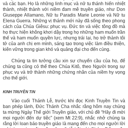
và các bạn. Họ là những linh mục và nữ tu thánh hiến nhiệt
thành, nhiệt thành với niềm đam mê truyền giáo, như Don
Giuseppe Allamano, Nữ tu Paradis Marie Leonie và Nữ tu
Elena Guerra. Những vị thánh mới này đã sống theo phong
cách của Chúa Giêsu: phục vụ. Đức tin và việc tông đồ mà
họ thực hiện không khơi dậy trong họ những ham muốn trần
thế và ham muốn quyền lực, nhưng trái lại, họ trở thành tôi
tớ của anh chị em mình, sáng tạo trong việc làm điều thiện,
kiên vững trong gian khó và quảng đại cho đến cùng.
Chúng ta tin tưởng cầu xin sự chuyển cầu của họ, để
chúng ta cũng có thể theo Chúa Kitô, theo Người trong sự
phục vụ và trở thành những chứng nhân của niềm hy vọng
cho thế giới.
KINH TRUYỀN TIN
Vào cuối Thánh Lễ, trước khi đọc Kinh Truyền Tin và
ban phép lành, Đức Thánh Cha nhắc rằng hôm nay chúng
ta mừng Ngày Thế giới Truyền giáo, với chủ đề “Hãy đi mời
mọi người đến dự tiệc” (xem Mt 22:9), nhắc nhở chúng ta
rằng lời loan báo truyền giáo là mang đến cho mọi người lời