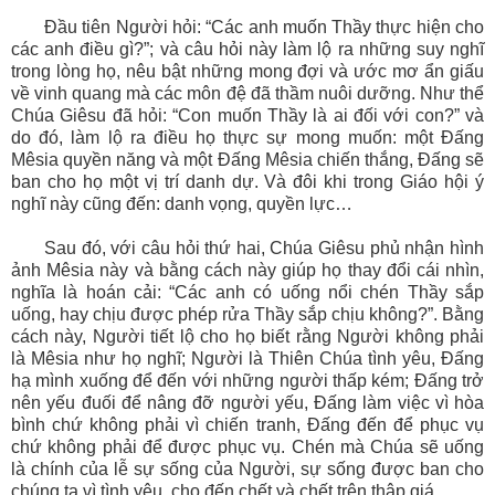
Đầu tiên Người hỏi: “Các anh muốn Thầy thực hiện cho
các anh điều gì?”; và câu hỏi này làm lộ ra những suy nghĩ
trong lòng họ, nêu bật những mong đợi và ước mơ ẩn giấu
về vinh quang mà các môn đệ đã thầm nuôi dưỡng. Như thể
Chúa Giêsu đã hỏi: “Con muốn Thầy là ai đối với con?” và
do đó, làm lộ ra điều họ thực sự mong muốn: một Đấng
Mêsia quyền năng và một Đấng Mêsia chiến thắng, Đấng sẽ
ban cho họ một vị trí danh dự. Và đôi khi trong Giáo hội ý
nghĩ này cũng đến: danh vọng, quyền lực…
Sau đó, với câu hỏi thứ hai, Chúa Giêsu phủ nhận hình
ảnh Mêsia này và bằng cách này giúp họ thay đổi cái nhìn,
nghĩa là hoán cải: “Các anh có uống nổi chén Thầy sắp
uống, hay chịu được phép rửa Thầy sắp chịu không?”. Bằng
cách này, Người tiết lộ cho họ biết rằng Người không phải
là Mêsia như họ nghĩ; Người là Thiên Chúa tình yêu, Đấng
hạ mình xuống để đến với những người thấp kém; Đấng trở
nên yếu đuối để nâng đỡ người yếu, Đấng làm việc vì hòa
bình chứ không phải vì chiến tranh, Đấng đến để phục vụ
chứ không phải để được phục vụ. Chén mà Chúa sẽ uống
là chính của lễ sự sống của Người, sự sống được ban cho
chúng ta vì tình yêu, cho đến chết và chết trên thập giá.