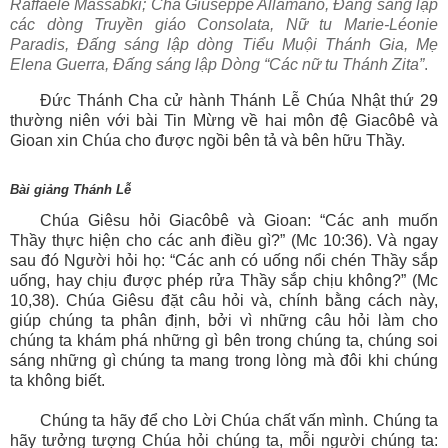
Raffaele Massabki; Cha Giuseppe Allamano, Đấng sáng lập
các dòng Truyền giáo Consolata, Nữ tu Marie-Léonie
Paradis, Đấng sáng lập dòng Tiểu Muội Thánh Gia, Mẹ
Elena Guerra, Đấng sáng lập Dòng “Các nữ tu Thánh Zita”
.
Đức Thánh Cha cử hành Thánh Lễ Chúa Nhật thứ 29
thường niên với bài Tin Mừng về hai môn đệ Giacôbê và
Gioan xin Chúa cho được ngồi bên tả và bên hữu Thầy.
B
ài giảng Thánh Lễ
Chúa Giêsu hỏi Giacôbê và Gioan: “Các anh muốn
Thầy thực hiện cho các anh điều gì?” (Mc 10:36). Và ngay
sau đó Người hỏi họ: “Các anh có uống nổi chén Thầy sắp
uống, hay chịu được phép rửa Thầy sắp chịu không?” (Mc
10,38). Chúa Giêsu đặt câu hỏi và, chính bằng cách này,
giúp chúng ta phân định, bởi vì những câu hỏi làm cho
chúng ta khám phá những gì bên trong chúng ta, chúng soi
sáng những gì chúng ta mang trong lòng mà đôi khi chúng
ta không biết.
Chúng ta hãy để cho Lời Chúa chất vấn mình. Chúng ta
hãy tưởng tượng Chúa hỏi chúng ta, mỗi người chúng ta: