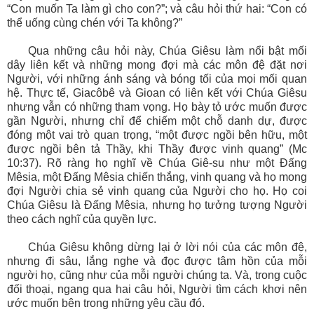
“Con muốn Ta làm gì cho con?”; và câu hỏi thứ hai: “Con có
thể uống cùng chén với Ta không?”
Qua những câu hỏi này, Chúa Giêsu làm nổi bật mối
dây liên kết và những mong đợi mà các môn đệ đặt nơi
Người, với những ánh sáng và bóng tối của mọi mối quan
hệ. Thực tế, Giacôbê và Gioan có liên kết với Chúa Giêsu
nhưng vẫn có những tham vọng. Họ bày tỏ ước muốn được
gần Người, nhưng chỉ để chiếm một chỗ danh dự, được
đóng một vai trò quan trọng, “một được ngồi bên hữu, một
được ngồi bên tả Thầy, khi Thầy được vinh quang” (Mc
10:37). Rõ ràng họ nghĩ về Chúa Giê-su như một Đấng
Mêsia, một Đấng Mêsia chiến thắng, vinh quang và họ mong
đợi Người chia sẻ vinh quang của Người cho họ. Họ coi
Chúa Giêsu là Đấng Mêsia, nhưng họ tưởng tượng Người
theo cách nghĩ của quyền lực.
Chúa Giêsu không dừng lại ở lời nói của các môn đệ,
nhưng đi sâu, lắng nghe và đọc được tâm hồn của mỗi
người họ, cũng như của mỗi người chúng ta. Và, trong cuộc
đối thoại, ngang qua hai câu hỏi, Người tìm cách khơi nên
ước muốn bên trong những yêu cầu đó.