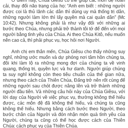
Ở điểm này, Chúa Giêsu có thể giúp các môn đệ hoán
cải, thay đổi não trạng của họ: “Anh em biết : những người
được coi là thủ lãnh các dân thì dùng uy mà thống trị dân,
những người làm lớn thì lấy quyền mà cai quản dân” (Mc
10:42). Nhưng không phải là như vậy đối với những ai
bước theo Chúa, nhưng phải trở thành tôi tớ để đến với mọi
người bằng tình yêu của Chúa. Ai theo Chúa Kitô, nếu muốn
nên cao cả, thì phải phục vụ, học hỏi nơi Người.
Anh chị em thân mến, Chúa Giêsu cho thấy những suy
nghĩ, những ước muốn và dự phóng nơi tâm hồn chúng ta,
đôi khi làm lộ ra những mong đợi của chúng ta về vinh
quang, thống trị, quyền lực và hư danh. Người giúp chúng
ta suy nghĩ không còn theo tiêu chuẩn của thế gian nữa,
nhưng theo cách của Thiên Chúa, Đấng trở nên rốt cùng để
những người sau chót được nâng lên và trở thành những
người đầu tiên. Và những câu hỏi này của Chúa Giêsu, với
lời dạy của Người về việc phục vụ, thường không thể hiểu
được, các môn đệ đã không thể hiểu, và chúng ta cũng
không thể hiểu. Nhưng bằng cách bước theo Người, theo
bước chân của Người và đón nhận món quà tình yêu của
Người, chúng ta cũng có thể học được cách của Thiên
Chúa: cách phục vụ của Thiên Chúa.