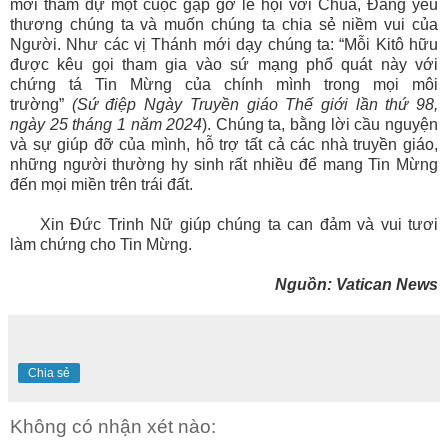
mời tham dự một cuộc gặp gỡ lễ hội với Chúa, Đấng yêu
thương chúng ta và muốn chúng ta chia sẻ niềm vui của
Người. Như các vị Thánh mới dạy chúng ta: “Mỗi Kitô hữu
được kêu gọi tham gia vào sứ mạng phổ quát này với
chứng tá Tin Mừng của chính mình trong mọi môi
trường”
(Sứ điệp Ngày Truyền giáo Thế giới lần thứ 98,
ngày 25 tháng 1 năm 2024
). Chúng ta, bằng lời cầu nguyện
và sự giúp đỡ của mình, hỗ trợ tất cả các nhà truyền giáo,
những người thường hy sinh rất nhiều để mang Tin Mừng
đến mọi miền trên trái đất.
Xin Đức Trinh Nữ giúp chúng ta can đảm và vui tươi
làm chứng cho Tin Mừng.
Nguồn: Vatican News
Chia sẻ
Không có nhận xét nào: