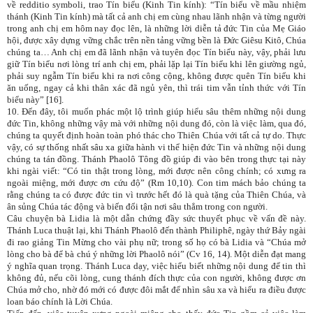
về redditio symboli, trao Tín biểu (Kinh Tin kính): “Tín biểu về mầu nhiệm
thánh (Kinh Tin kính) mà tất cả anh chị em cùng nhau lãnh nhận và từng người
trong anh chị em hôm nay đọc lên, là những lời diễn tả đức Tin của Mẹ Giáo
hội, được xây dựng vững chắc trên nền tảng vững bền là Đức Giêsu Kitô, Chúa
chúng ta… Anh chị em đã lãnh nhận và tuyên đọc Tín biểu này, vậy, phải lưu
giữ Tín biểu nơi lòng trí anh chị em, phải lặp lại Tín biểu khi lên giường ngủ,
phải suy ngẫm Tín biểu khi ra nơi công cộng, không được quên Tín biểu khi
ăn uống, ngay cả khi thân xác đã ngủ yên, thì trái tim vẫn tỉnh thức với Tín
biểu này” [16].
10. Đến đây, tôi muốn phác một lộ trình giúp hiểu sâu thêm những nội dung
đức Tin, không những vậy mà với những nội dung đó, còn là việc làm, qua đó,
chúng ta quyết định hoàn toàn phó thác cho Thiên Chúa với tất cả tự do. Thực
vậy, có sự thống nhất sâu xa giữa hành vi thể hiện đức Tin và những nội dung
chúng ta tán đồng. Thánh Phaolô Tông đồ giúp đi vào bên trong thực tại này
khi ngài viết: “Có tin thật trong lòng, mới được nên công chính; có xưng ra
ngoài miệng, mới được ơn cứu độ” (Rm 10,10). Con tim mách bảo chúng ta
rằng chúng ta có được đức tin vì trước hết đó là quà tặng của Thiên Chúa, và
ân sủng Chúa tác động và biến đổi tận nơi sâu thẳm trong con người.
Câu chuyện bà Lidia là một dẫn chứng đầy sức thuyết phục về vấn đề này.
Thánh Luca thuật lại, khi Thánh Phaolô đến thành Philiphê, ngày thứ Bảy ngài
đi rao giảng Tin Mừng cho vài phụ nữ; trong số họ có bà Lidia và “Chúa mở
lòng cho bà để bà chú ý những lời Phaolô nói” (Cv 16, 14). Một diễn đạt mang
ý nghĩa quan trọng. Thánh Luca dạy, việc hiểu biết những nội dung để tin thì
không đủ, nếu cõi lòng, cung thánh đích thực của con người, không được ơn
Chúa mở cho, nhờ đó mới có được đôi mắt để nhìn sâu xa và hiểu ra điều được
loan báo chính là Lời Chúa.