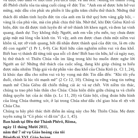
đồ Phêrô chiếu tỏa tia sáng cuối cùng về đức Tin: “Anh em sẽ được hớn hở vui
mừng, mặc dầu còn phải ưu phiền ít lâu giữa trăm chiều thử thách.
Những thử
thách đó nhằm tinh luyện đức tin của anh em là thứ quý hơn vàng gấp bội, –
vàng là của phù vân, mà còn phải chịu thử lửa. Nhờ thế, khi Đức Giêsu Kitô tỏ
hiện, đức tin đã được tinh luyện đó sẽ trở thành lời khen ngợi, và đem lại vinh
quang, danh dự. Tuy không thấy Người, anh em vẫn yêu mến, tuy chưa được
giáp mặt mà lòng vẫn kính tin. Vì vậy, anh em được chan chứa một niềm vui
khôn tả, rực rỡ vinh quang, bởi đã nhận được thành quả của đức tin, là ơn cứu
độ con người” (1 Pr 1, 6-9). Các Kitô hữu cảm nghiệm niềm vui và đau khổ.
Biết bao vị thánh đã từng trải qua nỗi cô đơn! Biết bao tín hữu, kể cả ngày nay,
bị thử thách vì Thiên Chúa vẫn im lặng trong khi họ muốn được nghe lời
Người an ủi! Những thử thách của cuộc sống, đang khi giúp chúng ta hiểu
được mầu nhiệm Thập giá và dự phần vào đau khổ của Chúa Kitô (x. Cl 1, 24),
là khúc dạo đầu cho niềm vui và hy vọng mà đức Tin dẫn đến: “Khi tôi yếu
đuối, chính là lúc tôi mạnh mẽ” (2 Cr 12, 10). Chúng ta vững vàng tin tưởng
mạnh mẽ Chúa Giêsu đã chiến thắng cái ác và sự chết. Với niềm tín thác,
chúng ta trao phó bản thân cho Chúa: Chúa hiện diện giữa chúng ta và chiến
thắng quyền lực của ác thần (x. Lc 11, 20) và Giáo hội, cộng đoàn hữu hình
của lòng Chúa thương xót, ở lại trong Chúa như dấu chỉ giao hòa rõ rệt với
Chúa Cha.
Chúng ta hãy phó thác thời điểm ân sủng này cho Mẹ Thiên Chúa. Mẹ được
tuyên xưng là “Có phúc vì đã tin” (Lc 1, 45).
Ban hành tại Đền thờ Thánh Phêrô, Rôma,
ngày 11 tháng Mười 2011,
năm thứ 7 sứ vụ Giáo hoàng của tôi
Bênêđictô XVI, Giáo hoàng