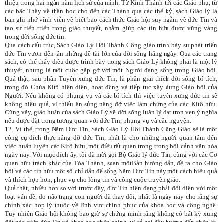
thiệu trong hai ngàn năm lịch sử của mình. Từ Kinh Thánh tới các Giáo phụ, từ
các bậc Thầy về thần học cho đến các Thánh qua các thế kỷ, sách Giáo lý là
bản ghi nhớ vĩnh viễn về biết bao cách thức Giáo hội suy ngẫm về đức Tin và
tạo sự tiến triển trong giáo thuyết, nhằm giúp các tín hữu được vững vàng
trong đời sống đức tin.
Qua cách cấu trúc, Sách Giáo Lý Hội Thánh Công giáo trình bày sự phát triển
đức Tin vươn đến tận những đề tài lớn của đời sống hằng ngày. Qua các trang
sách, có thể thấy điều được trình bày trong sách Giáo Lý không phải là một lý
thuyết, nhưng là một cuộc gặp gỡ với một Người đang sống trong Giáo hội.
Quả thật, sau phần Tuyên xưng đức Tin, là phần giải thích đời sống bí tích,
trong đó Chúa Kitô hiện diện, hoạt động và tiếp tục xây dựng Giáo hội của
Người. Nếu không có phụng vụ và các bí tích thì việc tuyên xưng đức tin sẽ
không hiệu quả, vì thiếu ân sủng nâng đỡ việc làm chứng của các Kitô hữu.
Cũng vậy, giáo huấn của sách Giáo Lý về đời sống luân lý đạt trọn vẹn ý nghĩa
nếu được đặt trong tương quan với đức Tin, phụng vụ và cầu nguyện.
12. Vì thế, trong Năm Đức Tin, Sách Giáo Lý Hội Thánh Công Giáo sẽ là một
công cụ đích thực nâng đỡ đức Tin, nhất là cho những người quan tâm đến
việc huấn luyện các Kitô hữu, một điều rất quan trọng trong bối cảnh văn hóa
ngày nay. Với mục đích ấy, tôi đã mời gọi Bộ Giáo lý đức Tin, cùng với các Cơ
quan hữu trách khác của Tòa Thánh, soạn mộtBản hướng dẫn, đề ra cho Giáo
hội và các tín hữu một số chỉ dẫn để sống Năm Đức Tin này một cách hiệu quả
và thích hợp hơn, phục vụ cho lòng tin và công cuộc truyền giáo.
Quả thật, nhiều hơn so với trước đây, đức Tin hiện đang phải đối diện với một
loạt vấn đề, do não trạng con người đã thay đổi, nhất là ngày nay cho rằng sự
chính xác hợp lý thuộc về lĩnh vực chinh phục của khoa học và công nghệ.
Tuy nhiên Giáo hội không bao giờ sợ chứng minh rằng không có bất kỳ xung
đột nào giữa đức Tin và khoa học chân chính, vì cả hai đều hướng đến chân lý,