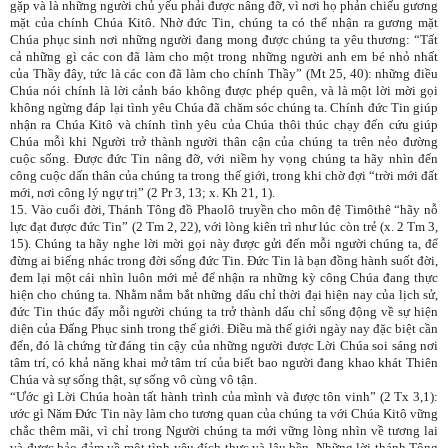
gặp và là những người chủ yếu phải được nâng đỡ, vì nơi họ phản chiếu gương
mặt của chính Chúa Kitô. Nhờ đức Tin, chúng ta có thể nhận ra gương mặt
Chúa phục sinh nơi những người đang mong được chúng ta yêu thương: “Tất
cả những gì các con đã làm cho một trong những người anh em bé nhỏ nhất
của Thầy đây, tức là các con đã làm cho chính Thầy” (Mt 25, 40): những điều
Chúa nói chính là lời cảnh báo không được phép quên, và là một lời mời gọi
không ngừng đáp lại tình yêu Chúa đã chăm sóc chúng ta. Chính đức Tin giúp
nhận ra Chúa Kitô và chính tình yêu của Chúa thôi thúc chạy đến cứu giúp
Chúa mỗi khi Người trở thành người thân cận của chúng ta trên nẻo đường
cuộc sống. Được đức Tin nâng đỡ, với niềm hy vọng chúng ta hãy nhìn đến
công cuộc dấn thân của chúng ta trong thế giới, trong khi chờ đợi “trời mới đất
mới, nơi công lý ngự trị” (2 Pr 3, 13; x. Kh 21, 1).
15. Vào cuối đời, Thánh Tông đồ Phaolô truyền cho môn đệ Timôthê “hãy nỗ
lực đạt được đức Tin” (2 Tm 2, 22), với lòng kiên trì như lúc còn trẻ (x. 2 Tm 3,
15). Chúng ta hãy nghe lời mời gọi này được gửi đến mỗi người chúng ta, để
đừng ai biếng nhác trong đời sống đức Tin. Đức Tin là bạn đồng hành suốt đời,
đem lại một cái nhìn luôn mới mẻ để nhận ra những kỳ công Chúa đang thực
hiện cho chúng ta. Nhằm nắm bắt những dấu chỉ thời đại hiện nay của lịch sử,
đức Tin thúc đẩy mỗi người chúng ta trở thành dấu chỉ sống động về sự hiện
diện của Đấng Phục sinh trong thế giới. Điều mà thế giới ngày nay đặc biệt cần
đến, đó là chứng từ đáng tin cậy của những người được Lời Chúa soi sáng nơi
tâm trí, có khả năng khai mở tâm trí của biết bao người đang khao khát Thiên
Chúa và sự sống thật, sự sống vô cùng vô tận.
“Ước gì Lời Chúa hoàn tất hành trình của mình và được tôn vinh” (2 Tx 3,1):
ước gì Năm Đức Tin này làm cho tương quan của chúng ta với Chúa Kitô vững
chắc thêm mãi, vì chỉ trong Người chúng ta mới vững lòng nhìn về tương lai
và được bảo đảm về một tình yêu đích thực và lâu bền. Những lời thánh Tông