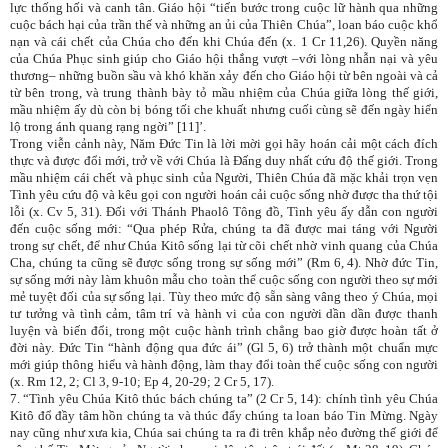
lực thống hối và canh tân. Giáo hội “tiến bước trong cuộc lữ hành qua những
cuộc bách hại của trần thế và những an ủi của Thiên Chúa”, loan báo cuộc khổ
nạn và cái chết của Chúa cho đến khi Chúa đến (x. 1 Cr 11,26). Quyền năng
của Chúa Phục sinh giúp cho Giáo hội thắng vượt –với lòng nhẫn nại và yêu
thương– những buồn sầu và khó khăn xảy đến cho Giáo hội từ bên ngoài và cả
từ bên trong, và trung thành bày tỏ mầu nhiệm của Chúa giữa lòng thế giới,
mầu nhiệm ấy dù còn bị bóng tối che khuất nhưng cuối cùng sẽ đến ngày hiển
lộ trong ánh quang rạng ngời” [11]’.
Trong viễn cảnh này, Năm Đức Tin là lời mời gọi hãy hoán cải một cách đích
thực và được đổi mới, trở về với Chúa là Đấng duy nhất cứu độ thế giới. Trong
mầu nhiệm cái chết và phục sinh của Người, Thiên Chúa đã mặc khải trọn vẹn
Tình yêu cứu độ và kêu gọi con người hoán cải cuộc sống nhờ được tha thứ tội
lỗi (x. Cv 5, 31). Đối với Thánh Phaolô Tông đồ, Tình yêu ấy dẫn con người
đến cuộc sống mới: “Qua phép Rửa, chúng ta đã được mai táng với Người
trong sự chết, để như Chúa Kitô sống lại từ cõi chết nhờ vinh quang của Chúa
Cha, chúng ta cũng sẽ được sống trong sự sống mới” (Rm 6, 4). Nhờ đức Tin,
sự sống mới này làm khuôn mẫu cho toàn thể cuộc sống con người theo sự mới
mẻ tuyệt đối của sự sống lại. Tùy theo mức độ sẵn sàng vâng theo ý Chúa, mọi
tư tưởng và tình cảm, tâm trí và hành vi của con người dần dần được thanh
luyện và biến đổi, trong một cuộc hành trình chẳng bao giờ được hoàn tất ở
đời này. Đức Tin “hành động qua đức ái” (Gl 5, 6) trở thành một chuẩn mực
mới giúp thông hiểu và hành động, làm thay đổi toàn thể cuộc sống con người
(x. Rm 12, 2; Cl 3, 9-10; Ep 4, 20-29; 2 Cr 5, 17).
7. “Tình yêu Chúa Kitô thúc bách chúng ta” (2 Cr 5, 14): chính tình yêu Chúa
Kitô đổ đầy tâm hồn chúng ta và thúc đẩy chúng ta loan báo Tin Mừng. Ngày
nay cũng như xưa kia, Chúa sai chúng ta ra đi trên khắp nẻo đường thế giới để