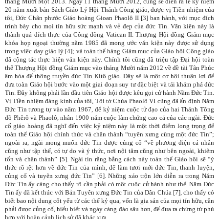
tháng Mười Một 2013. Ngày 11 tháng Mười 2012, cũng sẽ diễn ra lễ kỷ niệm
20 năm xuất bản Sách Giáo Lý Hội Thánh Công giáo, được vị Tiền nhiệm của
tôi, Đức Chân phước Giáo hoàng Gioan Phaolô II [3] ban hành, với mục đích
trình bày cho mọi tín hữu sức mạnh và vẻ đẹp của đức Tin. Văn kiện này là
thành quả đích thực của Công đồng Vatican II. Thượng Hội đồng Giám mục
khóa họp ngoại thường năm 1985 đã mong ước văn kiện này được sử dụng
trong việc dạy giáo lý [4]; và toàn thể hàng Giám mục của Giáo hội Công giáo
đã cộng tác thực hiện văn kiện này. Chính tôi cũng đã triệu tập Đại hội toàn
thể Thượng Hội đồng Giám mục vào tháng Mười năm 2012 về đề tài Tân Phúc
âm hóa để thông truyền đức Tin Kitô giáo. Đây sẽ là một cơ hội thuận lợi để
đưa toàn Giáo hội bước vào một giai đoạn suy tư đặc biệt và tái khám phá đức
Tin. Đây không phải lần đầu tiên Giáo hội được kêu gọi cử hành Năm Đức Tin.
Vị Tiền nhiệm đáng kính của tôi, Tôi tớ Chúa Phaolô VI cũng đã ấn định Năm
Đức Tin tương tự vào năm 1967, để kỷ niệm cuộc tử đạo của hai Thánh Tông
đồ Phêrô và Phaolô, nhân 1900 năm cuộc làm chứng cao cả của các ngài. Đức
cố giáo hoàng đã nghĩ đến việc kỷ niệm này là một thời điểm long trọng để
toàn thể Giáo hội chính thức và chân thành “tuyên xưng cùng một đức Tin”;
ngoài ra, ngài mong muốn đức Tin được củng cố “về phương diện cá nhân
cũng như tập thể, có tự do và ý thức, nơi nội tâm cũng như bên ngoài, khiêm
tốn và chân thành” [5]. Ngài tin rằng bằng cách này toàn thể Giáo hội sẽ “ý
thức rõ rệt hơn về đức Tin của mình, để làm tươi mới đức Tin, thanh luyện,
củng cố và tuyên xưng đức Tin” [6]. Những xáo trộn lớn diễn ra trong Năm
Đức Tin ấy càng cho thấy rõ cần phải có một cuộc cử hành như thế. Năm Đức
Tin ấy đã kết thúc với Bản Tuyên xưng Đức Tin của Dân Chúa [7], cho thấy có
biết bao nội dung cốt yếu từ các thế kỷ qua, vốn là gia sản của mọi tín hữu, cần
phải được củng cố, hiểu biết và ngày càng đào sâu hơn, để đưa ra chứng từ phù
hợp với hoàn cảnh lịch sử đã khác xưa.