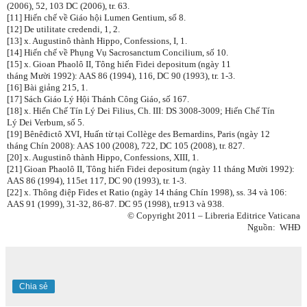
(2006), 52, 103 DC (2006), tr. 63.
[11] Hiến chế về Giáo hội Lumen Gentium, số 8.
[12] De utilitate credendi, 1, 2.
[13] x. Augustinô thành Hippo, Confessions, I, 1.
[14] Hiến chế về Phụng Vụ Sacrosanctum Concilium, số 10.
[15] x. Gioan Phaolô II, Tông hiến Fidei depositum (ngày 11
tháng Mười 1992): AAS 86 (1994), 116, DC 90 (1993), tr. 1-3.
[16] Bài giảng 215, 1.
[17] Sách Giáo Lý Hội Thánh Công Giáo, số 167.
[18] x. Hiến Chế Tín Lý Dei Filius, Ch. III: DS 3008-3009; Hiến Chế Tín
Lý Dei Verbum, số 5.
[19] Bênêđictô XVI, Huấn từ tại Collège des Bernardins, Paris (ngày 12
tháng Chín 2008): AAS 100 (2008), 722, DC 105 (2008), tr. 827.
[20] x. Augustinô thành Hippo, Confessions, XIII, 1.
[21] Gioan Phaolô II, Tông hiến Fidei depositum (ngày 11 tháng Mười 1992):
AAS 86 (1994), 115et 117, DC 90 (1993), tr. 1-3.
[22] x. Thông điệp Fides et Ratio (ngày 14 tháng Chín 1998), ss. 34 và 106:
AAS 91 (1999), 31-32, 86-87. DC 95 (1998), tr.913 và 938.
© Copyright 2011 – Libreria Editrice Vaticana
Nguồn: WHĐ
Chia sẻ