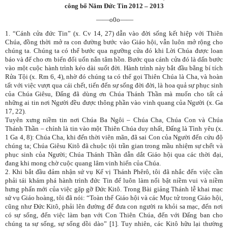
công bố Năm Đức Tin 2012 – 2013
——o0o——
1. “Cánh cửa đức Tin” (x. Cv 14, 27) dẫn vào đời sống kết hiệp với Thiên
Chúa, đồng thời mở ra con đường bước vào Giáo hội, vẫn luôn mở rộng cho
chúng ta. Chúng ta có thể bước qua ngưỡng cửa đó khi Lời Chúa được loan
báo và để cho ơn biến đổi uốn nắn tâm hồn. Bước qua cánh cửa đó là dấn bước
vào một cuộc hành trình kéo dài suốt đời. Hành trình này bắt đầu bằng bí tích
Rửa Tội (x. Rm 6, 4), nhờ đó chúng ta có thể gọi Thiên Chúa là Cha, và hoàn
tất với việc vượt qua cái chết, tiến đến sự sống đời đời, là hoa quả sự phục sinh
của Chúa Giêsu, Đấng đã dùng ơn Chúa Thánh Thần mà muốn cho tất cả
những ai tin nơi Người đều được thông phần vào vinh quang của Người (x. Ga
17, 22).
Tuyên xưng niềm tin nơi Chúa Ba Ngôi – Chúa Cha, Chúa Con và Chúa
Thánh Thần – chính là tin vào một Thiên Chúa duy nhất, Đấng là Tình yêu (x.
1 Ga 4, 8): Chúa Cha, khi đến thời viên mãn, đã sai Con của Người đến cứu độ
chúng ta; Chúa Giêsu Kitô đã chuộc tội trần gian trong mầu nhiệm sự chết và
phục sinh của Người; Chúa Thánh Thần dẫn dắt Giáo hội qua các thời đại,
đang khi mong chờ cuộc quang lâm vinh hiển của Chúa.
2. Khi bắt đầu đảm nhận sứ vụ Kế vị Thánh Phêrô, tôi đã nhắc đến việc cần
phải tái khám phá hành trình đức Tin để luôn làm nổi bật niềm vui và niềm
hưng phấn mới của việc gặp gỡ Đức Kitô. Trong Bài giảng Thánh lễ khai mạc
sứ vụ Giáo hoàng, tôi đã nói: “Toàn thể Giáo hội và các Mục tử trong Giáo hội,
cũng như Đức Kitô, phải lên đường để đưa con người ra khỏi sa mạc, đến nơi
có sự sống, đến việc làm bạn với Con Thiên Chúa, đến với Đấng ban cho
chúng ta sự sống, sự sống dồi dào” [1]. Tuy nhiên, các Kitô hữu lại thường