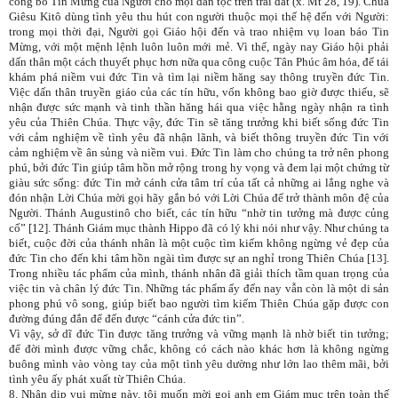
công bố Tin Mừng của Người cho mọi dân tộc trên trái đất (x. Mt 28, 19). Chúa
Giêsu Kitô dùng tình yêu thu hút con người thuộc mọi thế hệ đến với Người:
trong mọi thời đại, Người gọi Giáo hội đến và trao nhiệm vụ loan báo Tin
Mừng, với một mệnh lệnh luôn luôn mới mẻ. Vì thế, ngày nay Giáo hội phải
dấn thân một cách thuyết phục hơn nữa qua công cuộc Tân Phúc âm hóa, để tái
khám phá niềm vui đức Tin và tìm lại niềm hăng say thông truyền đức Tin.
Việc dấn thân truyền giáo của các tín hữu, vốn không bao giờ được thiếu, sẽ
nhận được sức mạnh và tinh thần hăng hái qua việc hằng ngày nhận ra tình
yêu của Thiên Chúa. Thực vậy, đức Tin sẽ tăng trưởng khi biết sống đức Tin
với cảm nghiệm về tình yêu đã nhận lãnh, và biết thông truyền đức Tin với
cảm nghiệm về ân sủng và niềm vui. Đức Tin làm cho chúng ta trở nên phong
phú, bởi đức Tin giúp tâm hồn mở rộng trong hy vọng và đem lại một chứng từ
giàu sức sống: đức Tin mở cánh cửa tâm trí của tất cả những ai lắng nghe và
đón nhận Lời Chúa mời gọi hãy gắn bó với Lời Chúa để trở thành môn đệ của
Người. Thánh Augustinô cho biết, các tín hữu “nhờ tin tưởng mà được củng
cố” [12]. Thánh Giám mục thành Hippo đã có lý khi nói như vậy. Như chúng ta
biết, cuộc đời của thánh nhân là một cuộc tìm kiếm không ngừng vẻ đẹp của
đức Tin cho đến khi tâm hồn ngài tìm được sự an nghỉ trong Thiên Chúa [13].
Trong nhiều tác phẩm của mình, thánh nhân đã giải thích tầm quan trọng của
việc tin và chân lý đức Tin. Những tác phẩm ấy đến nay vẫn còn là một di sản
phong phú vô song, giúp biết bao người tìm kiếm Thiên Chúa gặp được con
đường đúng đắn để đến được “cánh cửa đức tin”.
Vì vậy, sở dĩ đức Tin được tăng trưởng và vững mạnh là nhờ biết tin tưởng;
để đời mình được vững chắc, không có cách nào khác hơn là không ngừng
buông mình vào vòng tay của một tình yêu dường như lớn lao thêm mãi, bởi
tình yêu ấy phát xuất từ Thiên Chúa.
8. Nhân dịp vui mừng này, tôi muốn mời gọi anh em Giám mục trên toàn thế