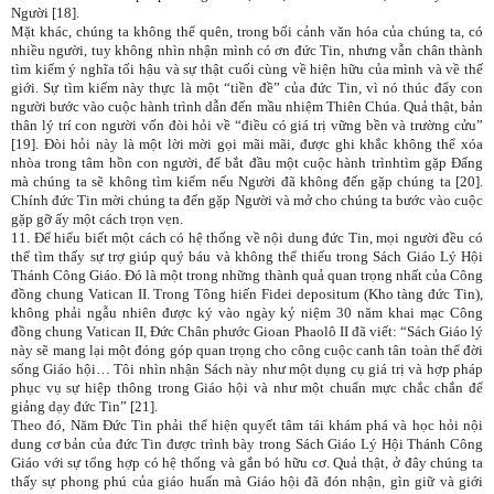
Người [18].
Mặt khác, chúng ta không thể quên, trong bối cảnh văn hóa của chúng ta, có
nhiều người, tuy không nhìn nhận mình có ơn đức Tin, nhưng vẫn chân thành
tìm kiếm ý nghĩa tối hậu và sự thật cuối cùng về hiện hữu của mình và về thế
giới. Sự tìm kiếm này thực là một “tiền đề” của đức Tin, vì nó thúc đẩy con
người bước vào cuộc hành trình dẫn đến mầu nhiệm Thiên Chúa. Quả thật, bản
thân lý trí con người vốn đòi hỏi về “điều có giá trị vững bền và trường cửu”
[19]. Đòi hỏi này là một lời mời gọi mãi mãi, được ghi khắc không thể xóa
nhòa trong tâm hồn con người, để bắt đầu một cuộc hành trìnhtìm gặp Đấng
mà chúng ta sẽ không tìm kiếm nếu Người đã không đến gặp chúng ta [20].
Chính đức Tin mời chúng ta đến gặp Người và mở cho chúng ta bước vào cuộc
gặp gỡ ấy một cách trọn vẹn.
11. Để hiểu biết một cách có hệ thống về nội dung đức Tin, mọi người đều có
thể tìm thấy sự trợ giúp quý báu và không thể thiếu trong Sách Giáo Lý Hội
Thánh Công Giáo. Đó là một trong những thành quả quan trọng nhất của Công
đồng chung Vatican II. Trong Tông hiến Fidei depositum (Kho tàng đức Tin),
không phải ngẫu nhiên được ký vào ngày kỷ niệm 30 năm khai mạc Công
đồng chung Vatican II, Đức Chân phước Gioan Phaolô II đã viết: “Sách Giáo lý
này sẽ mang lại một đóng góp quan trọng cho công cuộc canh tân toàn thể đời
sống Giáo hội… Tôi nhìn nhận Sách này như một dụng cụ giá trị và hợp pháp
phục vụ sự hiệp thông trong Giáo hội và như một chuẩn mực chắc chắn để
giảng dạy đức Tin” [21].
Theo đó, Năm Đức Tin phải thể hiện quyết tâm tái khám phá và học hỏi nội
dung cơ bản của đức Tin được trình bày trong Sách Giáo Lý Hội Thánh Công
Giáo với sự tổng hợp có hệ thống và gắn bó hữu cơ. Quả thật, ở đây chúng ta
thấy sự phong phú của giáo huấn mà Giáo hội đã đón nhận, gìn giữ và giới