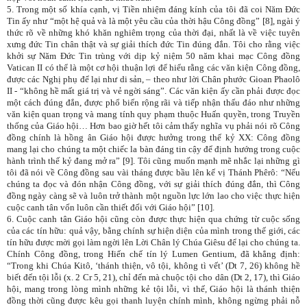
5. Trong một số khía cạnh, vị Tiền nhiệm đáng kính của tôi đã coi Năm Đức
Tin ấy như “một hệ quả và là một yêu cầu của thời hậu Công đồng” [8], ngài ý
thức rõ về những khó khăn nghiêm trọng của thời đại, nhất là về việc tuyên
xưng đức Tin chân thật và sự giải thích đức Tin đúng đắn. Tôi cho rằng việc
khởi sự Năm Đức Tin trùng với dịp kỷ niệm 50 năm khai mạc Công đồng
Vatican II có thể là một cơ hội thuận lợi để hiểu rằng các văn kiện Công đồng,
được các Nghị phụ để lại như di sản, – theo như lời Chân phước Gioan Phaolô
II - “không hề mất giá trị và vẻ ngời sáng”. Các văn kiện ấy cần phải được đọc
một cách đúng đắn, được phổ biến rộng rãi và tiếp nhận thấu đáo như những
văn kiện quan trọng và mang tính quy phạm thuộc Huấn quyền, trong Truyền
thống của Giáo hội… Hơn bao giờ hết tôi cảm thấy nghĩa vụ phải nói rõ Công
đồng chính là hồng ân Giáo hội được hưởng trong thế kỷ XX: Công đồng
mang lại cho chúng ta một chiếc la bàn đáng tin cậy để định hướng trong cuộc
hành trình thế kỷ đang mở ra” [9]. Tôi cũng muốn mạnh mẽ nhắc lại những gì
tôi đã nói về Công đồng sau vài tháng được bầu lên kế vị Thánh Phêrô: “Nếu
chúng ta đọc và đón nhận Công đồng, với sự giải thích đúng đắn, thì Công
đồng ngày càng sẽ và luôn trở thành một nguồn lực lớn lao cho việc thực hiện
cuộc canh tân vốn luôn cần thiết đối với Giáo hội” [10].
6. Cuộc canh tân Giáo hội cũng còn được thực hiện qua chứng từ cuộc sống
của các tín hữu: quả vậy, bằng chính sự hiện diện của mình trong thế giới, các
tín hữu được mời gọi làm ngời lên Lời Chân lý Chúa Giêsu để lại cho chúng ta.
Chính Công đồng, trong Hiến chế tín lý Lumen Gentium, đã khẳng định:
“Trong khi Chúa Kitô, ‘thánh thiện, vô tội, không tì vết’ (Dt 7, 26) không hề
biết đến tội lỗi (x. 2 Cr 5, 21), chỉ đến mà chuộc tội cho dân (Dt 2, 17), thì Giáo
hội, mang trong lòng mình những kẻ tội lỗi, vì thế, Giáo hội là thánh thiện
đồng thời cũng được kêu gọi thanh luyện chính mình, không ngừng phải nỗ