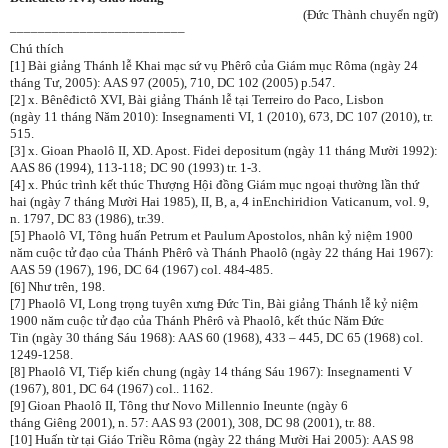
(Đức Thành chuyển ngữ)
–––––––––––––––––––––––––
Chú thích
[1] Bài giảng Thánh lễ Khai mạc sứ vụ Phêrô của Giám mục Rôma (ngày 24
tháng Tư, 2005): AAS 97 (2005), 710, DC 102 (2005) p.547.
[2] x. Bênêđictô XVI, Bài giảng Thánh lễ tại Terreiro do Paco, Lisbon
(ngày 11 tháng Năm 2010): Insegnamenti VI, 1 (2010), 673, DC 107 (2010), tr.
515.
[3] x. Gioan Phaolô II, XD. Apost. Fidei depositum (ngày 11 tháng Mười 1992):
AAS 86 (1994), 113-118; DC 90 (1993) tr. 1-3.
[4] x. Phúc trình kết thúc Thượng Hội đồng Giám mục ngoại thường lần thứ
hai (ngày 7 tháng Mười Hai 1985), II, B, a, 4 inEnchiridion Vaticanum, vol. 9,
n. 1797, DC 83 (1986), tr.39.
[5] Phaolô VI, Tông huấn Petrum et Paulum Apostolos, nhân kỷ niệm 1900
năm cuộc tử đạo của Thánh Phêrô và Thánh Phaolô (ngày 22 tháng Hai 1967):
AAS 59 (1967), 196, DC 64 (1967) col. 484-485.
[6] Như trên, 198.
[7] Phaolô VI, Long trọng tuyên xưng Đức Tin, Bài giảng Thánh lễ kỷ niệm
1900 năm cuộc tử đạo của Thánh Phêrô và Phaolô, kết thúc Năm Đức
Tin (ngày 30 tháng Sáu 1968): AAS 60 (1968), 433 – 445, DC 65 (1968) col.
1249-1258.
[8] Phaolô VI, Tiếp kiến chung (ngày 14 tháng Sáu 1967): Insegnamenti V
(1967), 801, DC 64 (1967) col.. 1162.
[9] Gioan Phaolô II, Tông thư Novo Millennio Ineunte (ngày 6
tháng Giêng 2001), n. 57: AAS 93 (2001), 308, DC 98 (2001), tr. 88.
[10] Huấn từ tại Giáo Triều Rôma (ngày 22 tháng Mười Hai 2005): AAS 98