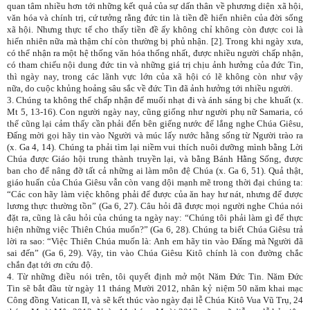
quan tâm nhiều hơn tới những kết quả của sự dấn thân về phương diện xã hội,
văn hóa và chính trị, cứ tưởng rằng đức tin là tiền đề hiển nhiên của đời sống
xã hội. Nhưng thực tế cho thấy tiền đề ấy không chỉ không còn được coi là
hiển nhiên nữa mà thậm chí còn thường bị phủ nhận. [2]. Trong khi ngày xưa,
có thể nhận ra một hệ thống văn hóa thống nhất, được nhiều người chấp nhận,
có tham chiếu nội dung đức tin và những giá trị chịu ảnh hưởng của đức Tin,
thì ngày nay, trong các lãnh vực lớn của xã hội có lẽ không còn như vậy
nữa, do cuộc khủng hoảng sâu sắc về đức Tin đã ảnh hưởng tới nhiều người.
3. Chúng ta không thể chấp nhận để muối nhạt đi và ánh sáng bị che khuất (x.
Mt 5, 13-16). Con người ngày nay, cũng giống như người phụ nữ Samaria, có
thể cũng lại cảm thấy cần phải đến bên giếng nước để lắng nghe Chúa Giêsu,
Đấng mời gọi hãy tin vào Người và múc lấy nước hằng sống từ Người trào ra
(x. Ga 4, 14). Chúng ta phải tìm lại niềm vui thích nuôi dưỡng mình bằng Lời
Chúa được Giáo hội trung thành truyền lại, và bằng Bánh Hằng Sống, được
ban cho để nâng đỡ tất cả những ai làm môn đệ Chúa (x. Ga 6, 51). Quả thật,
giáo huấn của Chúa Giêsu vẫn còn vang dội mạnh mẽ trong thời đại chúng ta:
“Các con hãy làm việc không phải để được của ăn hay hư nát, nhưng để được
lương thực thường tồn” (Ga 6, 27). Câu hỏi đã được mọi người nghe Chúa nói
đặt ra, cũng là câu hỏi của chúng ta ngày nay: “Chúng tôi phải làm gì để thực
hiện những việc Thiên Chúa muốn?” (Ga 6, 28). Chúng ta biết Chúa Giêsu trả
lời ra sao: “Việc Thiên Chúa muốn là: Anh em hãy tin vào Đấng mà Người đã
sai đến” (Ga 6, 29). Vậy, tin vào Chúa Giêsu Kitô chính là con đường chắc
chắn đạt tới ơn cứu độ.
4. Từ những điều nói trên, tôi quyết định mở một Năm Đức Tin. Năm Đức
Tin sẽ bắt đầu từ ngày 11 tháng Mười 2012, nhân kỷ niệm 50 năm khai mạc
Công đồng Vatican II, và sẽ kết thúc vào ngày đại lễ Chúa Kitô Vua Vũ Trụ, 24