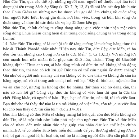
Nhờ đức Tin, qua các thế kỷ, những người nam người nữ thuộc mọi lứa tuổi
được ghi tên trong Sách Sự Sống (x. Kh 7, 9; 13, 8) đã nói lên nét đẹp khi bước
theo Chúa Giêsu tại những nơi họ được kêu gọi để làm chứng về cuộc sống
làm người Kitô hữu: trong gia đình, nơi làm việc, trong xã hội, khi sống ơn
đoàn sủng và thực thi các thừa tác vụ họ đã được kêu gọi.
Nhờ đức Tin, chính chúng ta cũng đang sống: qua việc nhìn nhận một cách
sống động Chúa Giêsu đang hiện diện trong cuộc sống chúng ta và trong dòng
lịch sử.
14. Năm Đức Tin cũng sẽ là cơ hội tốt để tăng cường làm chứng bằng thực thi
bác ái. Thánh Phaolô nhắc nhở: “Hiện nay đức Tin, đức Cậy, đức Mến, cả ba
đều tồn tại, nhưng cao trọng hơn cả là đức Mến” (1 Cr 13,13). Với những lời
còn mạnh hơn nữa nhằm thúc giục các Kitô hữu, Thánh Tông đồ Giacôbê
khẳng định: “Thưa anh em, ai bảo rằng mình có đức tin mà không hành động
theo đức tin, thì nào có ích lợi gì? Đức tin có thể cứu người ấy được chăng?
Giả như có người anh em hay chị em không có áo che thân và không đủ của ăn
hằng ngày,
mà có ai trong anh em lại nói với họ: ‘Hãy đi bình an, mặc cho ấm
và ăn cho no’, nhưng lại không cho họ những thứ thân xác họ đang cần, thì
nào có ích lợi gì? Cũng vậy, đức tin không có việc làm thì quả là đức tin
chết.
Đàng khác, có người sẽ bảo: ‘Bạn, bạn có đức tin; còn tôi, tôi có việc làm.
Bạn thử cho tôi thấy thế nào là tin mà không có việc làm, còn tôi, qua việc làm
tôi cho bạn thấy đức tin của tôi’” (Gc 2,14-18).
Đức Tin không có đức Mến sẽ chẳng mang lại kết quả, còn đức Mến không có
đức Tin, sẽ là một tình cảm luôn phó mặc cho ngờ vực. Đức Tin và đức Mến
cần có nhau đến mức nhân đức này giúp cho nhân đức kia thể hiện chính
mình.Thực tế có nhiều Kitô hữu hiến đời mình để yêu thương những người cô
thế, bị gạt ra ngoài lề, bị loại trừ, coi họ là những người đầu tiên cần phải đến