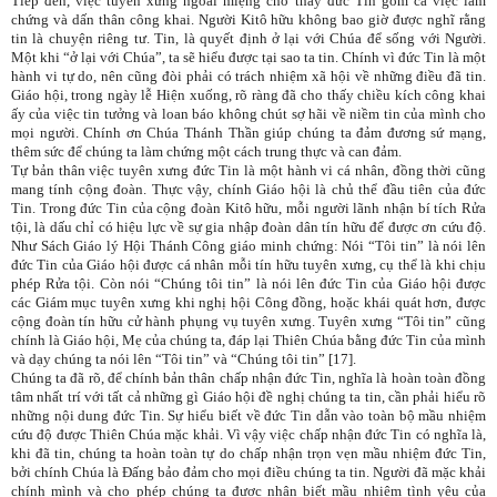
Tiếp đến, việc tuyên xưng ngoài miệng cho thấy đức Tin gồm cả việc làm
chứng và dấn thân công khai. Người Kitô hữu không bao giờ được nghĩ rằng
tin là chuyện riêng tư. Tin, là quyết định ở lại với Chúa để sống với Người.
Một khi “ở lại với Chúa”, ta sẽ hiểu được tại sao ta tin. Chính vì đức Tin là một
hành vi tự do, nên cũng đòi phải có trách nhiệm xã hội về những điều đã tin.
Giáo hội, trong ngày lễ Hiện xuống, rõ ràng đã cho thấy chiều kích công khai
ấy của việc tin tưởng và loan báo không chút sợ hãi về niềm tin của mình cho
mọi người. Chính ơn Chúa Thánh Thần giúp chúng ta đảm đương sứ mạng,
thêm sức để chúng ta làm chứng một cách trung thực và can đảm.
Tự bản thân việc tuyên xưng đức Tin là một hành vi cá nhân, đồng thời cũng
mang tính cộng đoàn. Thực vậy, chính Giáo hội là chủ thể đầu tiên của đức
Tin. Trong đức Tin của cộng đoàn Kitô hữu, mỗi người lãnh nhận bí tích Rửa
tội, là dấu chỉ có hiệu lực về sự gia nhập đoàn dân tín hữu để được ơn cứu độ.
Như Sách Giáo lý Hội Thánh Công giáo minh chứng: Nói “Tôi tin” là nói lên
đức Tin của Giáo hội được cá nhân mỗi tín hữu tuyên xưng, cụ thể là khi chịu
phép Rửa tội. Còn nói “Chúng tôi tin” là nói lên đức Tin của Giáo hội được
các Giám mục tuyên xưng khi nghị hội Công đồng, hoặc khái quát hơn, được
cộng đoàn tín hữu cử hành phụng vụ tuyên xưng. Tuyên xưng “Tôi tin” cũng
chính là Giáo hội, Mẹ của chúng ta, đáp lại Thiên Chúa bằng đức Tin của mình
và dạy chúng ta nói lên “Tôi tin” và “Chúng tôi tin” [17].
Chúng ta đã rõ, để chính bản thân chấp nhận đức Tin, nghĩa là hoàn toàn đồng
tâm nhất trí với tất cả những gì Giáo hội đề nghị chúng ta tin, cần phải hiểu rõ
những nội dung đức Tin. Sự hiểu biết về đức Tin dẫn vào toàn bộ mầu nhiệm
cứu độ được Thiên Chúa mặc khải. Vì vậy việc chấp nhận đức Tin có nghĩa là,
khi đã tin, chúng ta hoàn toàn tự do chấp nhận trọn vẹn mầu nhiệm đức Tin,
bởi chính Chúa là Đấng bảo đảm cho mọi điều chúng ta tin. Người đã mặc khải
chính mình và cho phép chúng ta được nhận biết mầu nhiệm tình yêu của