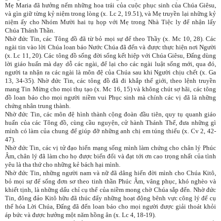
Mẹ Maria đã hưởng nếm những hoa trái của cuộc phục sinh của Chúa Giêsu,
và gìn giữ từng kỷ niệm trong lòng (x. Lc 2, 19.51), và Mẹ truyền lại những kỷ
niệm ấy cho Nhóm Mười hai tụ họp với Mẹ trong Nhà Tiệc ly để nhận lấy
Chúa Thánh Thần.
Nhờ đức Tin, các Tông đồ đã từ bỏ mọi sự để theo Thầy (x. Mc 10, 28). Các
ngài tin vào lời Chúa loan báo Nước Chúa đã đến và được thực hiện nơi Người
(x. Lc 11, 20). Các tông đồ sống đời sống kết hiệp với Chúa Giêsu, Đấng dùng
lời giáo huấn mà dạy dỗ các ngài, để lại cho các ngài luật sống mới, qua đó,
người ta nhận ra các ngài là môn đệ của Chúa sau khi Người chịu chết (x. Ga
13, 34-35). Nhờ đức Tin, các tông đồ đã đi khắp thế giới, theo lệnh truyền
mang Tin Mừng cho mọi thụ tạo (x. Mc 16, 15) và không chút sợ hãi, các tông
đồ loan báo cho mọi người niềm vui Phục sinh mà chính các vị đã là những
chứng nhân trung thành.
Nhờ đức Tin, các môn đệ hình thành cộng đoàn đầu tiên, quy tụ quanh giáo
huấn của các Tông đồ, cùng cầu nguyện, cử hành Thánh Thể, đưa những gì
mình có làm của chung để giúp đỡ những anh chị em túng thiếu (x. Cv 2, 42-
47).
Nhờ đức Tin, các vị tử đạo hiến mạng sống mình làm chứng cho chân lý Phúc
Âm, chân lý đã làm cho họ được biến đổi và đạt tới ơn cao trọng nhất của tình
yêu là tha thứ cho những kẻ bách hại mình.
Nhờ đức Tin, những người nam và nữ đã dâng hiến đời mình cho Chúa Kitô,
bỏ mọi sự để sống đơn sơ theo tinh thần Phúc Âm, vâng phục, khó nghèo và
khiết tịnh, là những dấu chỉ cụ thể của niềm mong chờ Chúa sắp đến. Nhờ đức
Tin, đông đảo Kitô hữu đã thúc đẩy những hoạt động bênh vực công lý để cụ
thể hóa Lời Chúa, Đấng đã đến loan báo cho mọi người được giải thoát khỏi
áp bức và được hưởng một năm hồng ân (x. Lc 4, 18-19).