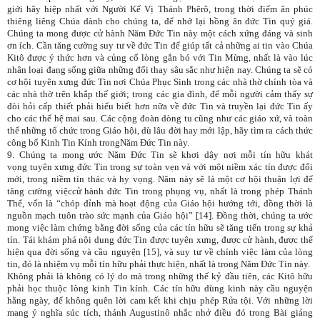
giới hãy hiệp nhất với Người Kế Vị Thánh Phêrô, trong thời điểm ân phúc
thiêng liêng Chúa dành cho chúng ta, để nhớ lại hồng ân đức Tin quý giá.
Chúng ta mong được cử hành Năm Đức Tin này một cách xứng đáng và sinh
ơn ích. Cần tăng cường suy tư về đức Tin để giúp tất cả những ai tin vào Chúa
Kitô được ý thức hơn và củng cố lòng gắn bó với Tin Mừng, nhất là vào lúc
nhân loại đang sống giữa những đổi thay sâu sắc như hiện nay. Chúng ta sẽ có
cơ hội tuyên xưng đức Tin nơi Chúa Phục Sinh trong các nhà thờ chính tòa và
các nhà thờ trên khắp thế giới; trong các gia đình, để mỗi người cảm thấy sự
đòi hỏi cấp thiết phải hiểu biết hơn nữa về đức Tin và truyền lại đức Tin ấy
cho các thế hệ mai sau. Các cộng đoàn dòng tu cũng như các giáo xứ, và toàn
thể những tổ chức trong Giáo hội, dù lâu đời hay mới lập, hãy tìm ra cách thức
công bố Kinh Tin Kính trongNăm Đức Tin này.
9. Chúng ta mong ước Năm Đức Tin sẽ khơi dậy nơi mỗi tín hữu khát
vọng tuyên xưng đức Tin trong sự toàn vẹn và với một niềm xác tín được đổi
mới, trong niềm tín thác và hy vọng. Năm này sẽ là một cơ hội thuận lợi để
tăng cường việccử hành đức Tin trong phụng vụ, nhất là trong phép Thánh
Thể, vốn là “chóp đỉnh mà hoạt động của Giáo hội hướng tới, đồng thời là
nguồn mạch tuôn trào sức mạnh của Giáo hội” [14]. Đồng thời, chúng ta ước
mong việc làm chứng bằng đời sống của các tín hữu sẽ tăng tiến trong sự khả
tín. Tái khám phá nội dung đức Tin được tuyên xưng, được cử hành, được thể
hiện qua đời sống và cầu nguyện [15], và suy tư về chính việc làm của lòng
tin, đó là nhiệm vụ mỗi tín hữu phải thực hiện, nhất là trong Năm Đức Tin này.
Không phải là không có lý do mà trong những thế kỷ đầu tiên, các Kitô hữu
phải học thuộc lòng kinh Tin kính. Các tín hữu dùng kinh này cầu nguyện
hằng ngày, để không quên lời cam kết khi chịu phép Rửa tội. Với những lời
mang ý nghĩa súc tích, thánh Augustinô nhắc nhở điều đó trong Bài giảng