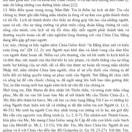
mặc dù bằng những con đường khác nhau [22].
13. Một điều quan trọng trong Năm Đức Tin là điểm lại lịch sử đức Tin của
chúng ta, được ghi dấu bằng mầu nhiệm lạ lùng về sự đan xen giữa thánh thiện
và tội lỗi. Lịch sử thánh thiện cho thấy sự đóng góp lớn lao của những người,
nam và nữ, cho sự tăng trưởng và phát triển cộng đoàn bằng chứng từ cuộc
sống của mình, còn lịch sử tội lỗi thúc đẩy mỗi người phải thành tâm và
thường xuyên hoán cải để cảm nghiệm lòng thương xót của Chúa Cha, Đấng
đang đến gặp gỡ mọi người.
Lúc này, chúng ta hãy ngắm nhìn Chúa Giêsu Kitô “là Đấng khai mở và kiện
toàn lòng tin” (Dt 12, 2): nơi Người mọi khổ đau và khát vọng của tâm hồn
con người được hoàn tất. Niềm vui yêu thương, câu trả lời trước bi kịch khổ ải
và đớn đau, sức mạnh của tha thứ khi bị xúc phạm, và chiến thắng của sự sống
trước hư không của sự chết, tất cả đều tìm được sự hoàn tất trong mầu nhiệm
Nhập thể, mầu nhiệm Chúa làm người, chia sẻ sự yếu đuối của chúng ta để
biến đổi nó bằng quyền năng sự phục sinh của Người. Nơi Đấng đã chịu chết
và sống lại để cứu chuộc chúng ta, đã ngời sáng lên biết bao tấm gương đức
Tin, in dấu trong suốt hai ngàn năm lịch sử cứu độ của chúng ta.
Nhờ lòng tin, Đức Maria đã đón nhận lời Thiên thần, và trong tinh thần vâng
phục, Mẹ đã tin vào lời loan báo Mẹ sẽ trở thành Mẹ của Thiên Chúa (Lc 1,
38). Khi đến thăm bà Isave, Mẹ cất bài ca chúc tụng Đấng Tối Cao vì những kỳ
công Người thực hiện nơi tất cả những ai đã đặt niềm tin nơi Người (x. Lc 1,
46-55). Mẹ sinh hạ người Con duy nhất trong vui mừng và lo âu, mà giờ đây
Mẹ vẫn còn nguyên vẹn đồng trinh (x. Lc 2, 6-7). Tín nhiệm nơi Thánh Giuse,
hôn phu của Mẹ, Mẹ mang Chúa Giêsu sang Ai Cập để cứu con khỏi cuộc bách
hại của Hêrôđê (x. Mt 2, 13-15). Với đức Tin, Mẹ theo Chúa lúc Người đi rao
giảng và ở với Chúa cho đến tận đồi Golgotha (x. Ga 19, 25-27). Với đức Tin,