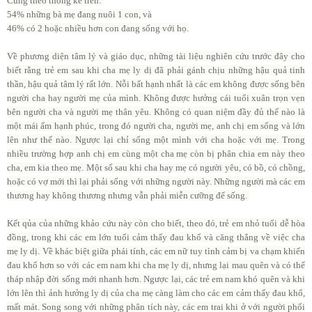
Cũng theo thống kê trên:
54% những bà mẹ đang nuôi 1 con, và
46% có 2 hoặc nhiều hơn con đang sống với họ.
Về phương diện tâm lý và giáo dục, những tài liệu nghiên cứu trước đây cho
biết rằng trẻ em sau khi cha mẹ ly dị đã phải gánh chịu những hậu quả tinh
thần, hậu quả tâm lý rất lớn. Nỗi bất hạnh nhất là các em không được sống bên
người cha hay người mẹ của mình. Không được hưởng cái tuổi xuân trọn vẹn
bên người cha và người mẹ thân yêu. Không có quan niệm đầy đủ thế nào là
một mái ấm hạnh phúc, trong đó người cha, người mẹ, anh chị em sống và lớn
lên như thế nào. Ngược lại chỉ sống một mình với cha hoặc với mẹ. Trong
nhiều trường hợp anh chị em cùng một cha mẹ còn bị phân chia em này theo
cha, em kia theo mẹ. Một số sau khi cha hay mẹ có người yêu, có bồ, có chồng,
hoặc có vợ mới thì lại phải sống với những người này. Những người mà các em
thương hay không thương nhưng vẫn phải miễn cưỡng để sống.
Kết qủa của những khảo cứu này còn cho biết, theo đó, trẻ em nhỏ tuổi dễ hòa
đồng, trong khi các em lớn tuổi cảm thấy đau khổ và căng thẳng về việc cha
mẹ ly dị. Về khác biệt giữa phái tính, các em nữ tuy tình cảm bị va chạm khiến
đau khổ hơn so với các em nam khi cha mẹ ly dị, nhưng lại mau quên và có thể
tháp nhập đời sống mới nhanh hơn. Ngược lại, các trẻ em nam khó quên và khi
lớn lên thì ảnh hưởng ly dị của cha mẹ càng làm cho các em cảm thấy đau khổ,
mất mát. Song song với những phân tích này, các em trai khi ở với người phối