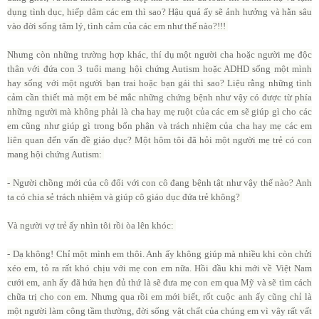
dụng tình dục, hiếp dâm các em thì sao? Hậu quả ấy sẽ ảnh hưởng và hằn sâu
vào đời sống tâm lý, tình cảm của các em như thế nào?!!!
Nhưng còn những trường hợp khác, thí dụ một người cha hoặc người mẹ độc
thân với đứa con 3 tuổi mang hội chứng Autism hoặc ADHD sống một mình
hay sống với một người bạn trai hoặc bạn gái thì sao? Liệu rằng những tình
cảm cần thiết mà một em bé mắc những chứng bệnh như vậy có được từ phía
những người mà không phải là cha hay mẹ ruột của các em sẽ giúp gì cho các
em cũng như giúp gì trong bổn phận và trách nhiệm của cha hay mẹ các em
liên quan đến vấn đề giáo dục? Một hôm tôi đã hỏi một người mẹ trẻ có con
mang hội chứng Autism:
- Người chồng mới của cô đối với con cô đang bệnh tật như vậy thế nào? Anh
ta có chia sẻ trách nhiệm và giúp cô giáo dục đứa trẻ không?
Và người vợ trẻ ấy nhìn tôi rồi òa lên khóc:
- Dạ không! Chỉ một mình em thôi. Anh ấy không giúp mà nhiều khi còn chửi
xéo em, tỏ ra rất khó chịu với mẹ con em nữa. Hồi đầu khi mới về Việt Nam
cưới em, anh ấy đã hứa hẹn đủ thứ là sẽ đưa mẹ con em qua Mỹ và sẽ tìm cách
chữa trị cho con em. Nhưng qua rồi em mới biết, rốt cuộc anh ấy cũng chỉ là
một người làm công tầm thường, đời sống vật chất của chúng em vì vậy rất vất