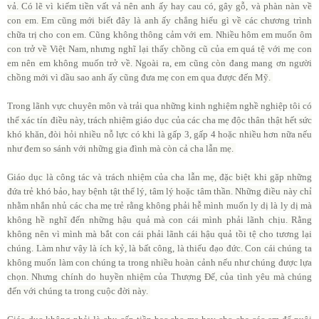
vả. Có lẽ vì kiếm tiền vất vả nên anh ấy hay cau có, gây gỗ, và phàn nàn về
con em. Em cũng mới biết đây là anh ấy chẳng hiểu gì về các chương trình
chữa trị cho con em. Cũng không thông cảm với em. Nhiều hôm em muốn ôm
con trở về Việt Nam, nhưng nghĩ lại thấy chồng cũ của em quá tệ với mẹ con
em nên em không muốn trở về. Ngoài ra, em cũng còn đang mang ơn người
chồng mới vì dầu sao anh ấy cũng đưa mẹ con em qua được đến Mỹ.
Trong lãnh vực chuyên môn và trải qua những kinh nghiệm nghề nghiệp tôi có
thể xác tín điều này, trách nhiệm giáo dục của các cha mẹ độc thân thật hết sức
khó khăn, đòi hỏi nhiều nỗ lực có khi là gấp 3, gấp 4 hoặc nhiều hơn nữa nếu
như đem so sánh với những gia đình mà còn cả cha lẫn mẹ.
Giáo dục là công tác và trách nhiệm của cha lẫn mẹ, đặc biệt khi gặp những
đứa trẻ khó bảo, hay bệnh tật thể lý, tâm lý hoặc tâm thần. Những điều này chỉ
nhằm nhắn nhủ các cha mẹ trẻ rằng không phải hễ mình muốn ly dị là ly dị mà
không hề nghĩ đến những hậu quả mà con cái mình phải lãnh chịu. Rằng
không nên vì mình mà bắt con cái phải lãnh cái hậu quả tồi tệ cho tương lại
chúng. Làm như vậy là ích kỷ, là bất công, là thiếu đạo đức. Con cái chúng ta
không muốn làm con chúng ta trong nhiều hoàn cảnh nếu như chúng được lựa
chọn. Nhưng chính do huyền nhiệm của Thượng Đế, của tình yêu mà chúng
đến với chúng ta trong cuộc đời này.