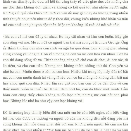
lãnh vực tâm lý, giáo dục, xã hội thì càng thấy rõ việc giáo dục của những cha
mẹ độc thân không đơn giản, và không có kết quả tốt như nhiều người nghĩ.
Những kết quả của khảo cứu mới về vấn đề này gần đây đã không mang nhiều
tính thuyết phục nếu như ta để ý theo dõi, chứng kiến những khó khăn và trăn
trở của nhiều phụ huynh độc thân. Một em khoảng 10 tuổi đã nói với tôi:
- Ba con và má con đã ly dị nhau. Họ hay cãi nhau và làm con buồn. Bây giờ
con sống với mẹ. Mẹ con đã có người bạn trai mà con gọi là uncle George. Ông
ấy thỉnh thoảng đến nhà con chơi và ngủ lại qua đêm. Con không ghét nhưng
cũng không yêu ông ta. Con vẫn mong ba con và má con hòa với nhau. Còn ba
con thì đang sống rất xa. Thỉnh thoảng cũng về chở con đi chơi, đi hớt tóc, đi
ăn tiệm, và cho con tiền. Nhưng con không thích những thứ đó. Con yêu và
nhớ ba con. Muốn được ở bên ba con hơn. Nhiều khi trong lớp mấy đứa trẻ bắt
nạt con, con muốn đánh lại và nghĩ nếu con có ba chúng nó không dám bắt nạt
hay chọc quê con đâu. Nhiều lần sau giờ học bạn con có ba đến đón về con
thấy mình buồn vì thiếu ba. Nhiều đêm nhớ ba, con đã khóc một mình. Lắm
hôm con cũng thấy chán không muốn học nữa, nhưng mẹ con bắt con phải
học. Những lúc nhớ ba như vậy con học không vô.
Đó là trường hợp tâm lý biến đổi của một em bé còn biết nghe, còn biết vâng
lời mẹ; còn được ba thương và người bồ của mẹ không đến nỗi đáng yêu mà
cũng không đến nỗi đáng ghét đối với em. Nhưng nếu người bồ của mẹ kia
đáng ghét, và như nhiều trường hợp mà báo chí đã loan tin là hành hạ và lạm