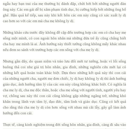
ngẫu hay bạn trai của mẹ thường bị đánh đập, chửi bới bởi những người đàn
ông này. Các em gái dễ bị xâm phạm tình dục, bị cưỡng hiếp bởi những ông bố
ghẻ. Hậu quả kế tiếp, sau này khi kết hôn các em này cũng có xác xuất ly dị
cao hơn so với các em mà cha mẹ không ly dị.
Những khảo cứu trước đây không đề cập đến trường hợp các em có cha hay mẹ
sống một mình, có con ngoài hôn nhân mà những đứa trẻ ấy cũng chẳng biết
cha hay mẹ mình là ai. Ảnh hưởng này thiết tưởng cũng không mấy khác nhau
nếu đem so sánh với trường hợp các em sống với cha mẹ ly dị.
Nhưng gần đây, do quan niệm và trào lưu đổi mới tư tưởng, hoặc vì lối sống
buông thả coi nhẹ giá trị hôn nhân, gia đình, những nghiên cứu mới lại có
những kết quả hoàn toàn khác biệt. Dựa theo những kết quả này thì con cái
của những người cha, người mẹ đơn chiếc, ly dị hay không ly dị thì ảnh hưởng
giáo dục, ảnh hưởng tâm lý của các em này cũng không khác biệt. Có nghĩa là
cha mẹ ly dị, cha mẹ độc thân, hoặc cha mẹ sống với người tình, người yêu hay
vợ, chồng sau này thì con cái cũng không gặp những ngãng trở, những khó
khăn trong lãnh vực tâm lý, đạo đức, tâm linh và giáo dục. Cũng có kết quả
cho rằng thà cha mẹ ly dị còn hơn sống với nhau mà cãi lẫy, gây gỗ làm ảnh
hưởng đến con cái.
Thực tế, càng kinh nghiệm trong đời sống hôn nhân, gia đình, càng đi sâu vào