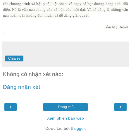
các chương trình xã hội, y tế, luật pháp, và ngay cả học đường đang phái đối
diện. Nó là vấn nạn chung của xã hội, của thời đại. Và nó cũng là những vấn
nạn hoàn toàn không đơn thuần và dễ dàng giải quyết.
Tr
ần M
ỹ Duy
ệt
Chia sẻ
Không có nhận xét nào:
Đăng nhận xét
‹
›
Trang chủ
Xem phiên bản web
Được tạo bởi
Blogger
.