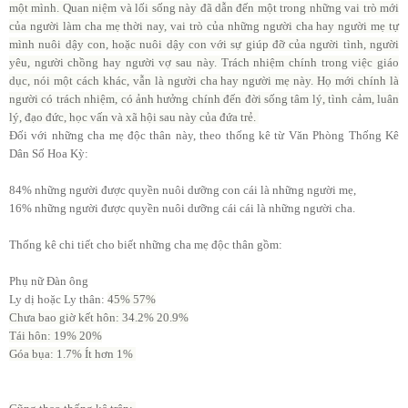
một mình. Quan niệm và lối sống này đã dẫn đến một trong những vai trò mới
của người làm cha mẹ thời nay, vai trò của những người cha hay người mẹ tự
mình nuôi dậy con, hoặc nuôi dậy con với sự giúp đỡ của người tình, người
yêu, người chồng hay người vợ sau này. Trách nhiệm chính trong việc giáo
dục, nói một cách khác, vẫn là người cha hay người mẹ này. Họ mới chính là
người có trách nhiệm, có ảnh hưởng chính đến đời sống tâm lý, tình cảm, luân
lý, đạo đức, học vấn và xã hội sau này của đứa trẻ.
Đối với những cha mẹ độc thân này, theo thống kê từ Văn Phòng Thống Kê
Dân Số Hoa Kỳ:
84% những người được quyền nuôi dưỡng con cái là những người mẹ,
16% những người được quyền nuôi dưỡng cái cái là những người cha.
Thống kê chi tiết cho biết những cha mẹ độc thân gồm:
Phụ nữ Đàn ông
Ly dị hoặc Ly thân:
45% 57%
Chưa bao giờ kết hôn:
34.2%
20.9%
Tái hôn:
19% 20%
Góa bụa:
1.7% Ít hơn 1%