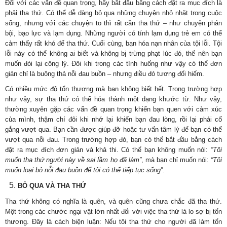
Đối với các vấn đề quan trọng, hãy bắt đầu bằng cách đặt ra mục đích là
phải tha thứ. Có thể dễ dàng bỏ qua những chuyện nhỏ nhặt trong cuộc
sống, nhưng với các chuyện to thì rất cần tha thứ – như chuyện phản
bội, bạo lực và lạm dụng. Những người có tính lạm dụng trẻ em có thể
cảm thấy rất khó để tha thứ. Cuối cùng, bạn hóa nạn nhân của tội lỗi. Tội
lỗi này có thể không ai biết và không bị trừng phạt lúc đó, thế nên bạn
muốn đòi lại công lý. Đôi khi trong các tình huống như vậy có thể đơn
giản chỉ là buông thả nỗi đau buồn – nhưng điều đó tương đối hiếm.
Có nhiều mức độ tổn thương mà bạn không biết hết. Trong trường hợp
như vậy, sự tha thứ có thể hóa thành một dạng khước từ. Như vậy,
thường xuyên gặp các vấn đề quan trọng khiến bạn quen với cảm xúc
của mình, thậm chí đôi khi nhớ lại khiến bạn đau lòng, rồi lại phải cố
gắng vượt qua. Bạn cần được giúp đỡ hoặc tư vấn tâm lý để bạn có thể
vượt qua nỗi đau. Trong trường hợp đó, bạn có thể bắt đầu bằng cách
đặt ra mục đích đơn giản và khả thi. Có thể bạn không muốn nói:
“Tôi
muốn tha thứ người này về sai lầm họ đã làm”
, mà bạn chỉ muốn nói:
“Tôi
muốn loại bỏ nỗi đau buồn để tôi có thể tiếp tục sống”
.
BỎ QUA VÀ THA THỨ
Tha thứ không có nghĩa là quên, và quên cũng chưa chắc đã tha thứ.
Một trong các chước ngại vật lớn nhất đối với việc tha thứ là lo sợ bị tổn
thương. Đây là cách biện luận: Nếu tôi tha thứ cho người đã làm tổn