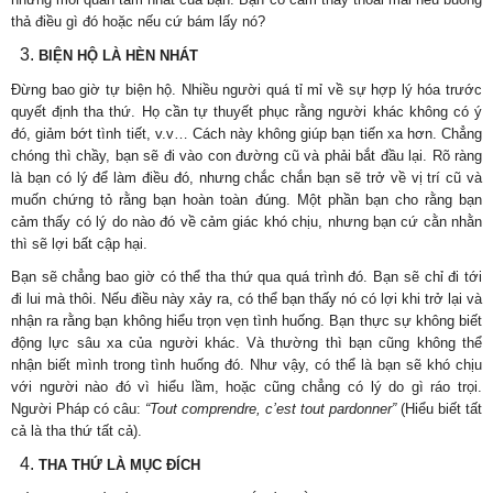
thả điều gì đó hoặc nếu cứ bám lấy nó?
BIỆN HỘ LÀ HÈN NHÁT
Đừng bao giờ tự biện hộ. Nhiều người quá tỉ mỉ về sự hợp lý hóa trước
quyết định tha thứ. Họ cần tự thuyết phục rằng người khác không có ý
đó, giảm bớt tình tiết, v.v… Cách này không giúp bạn tiến xa hơn. Chẳng
chóng thì chầy, bạn sẽ đi vào con đường cũ và phải bắt đầu lại. Rõ ràng
là bạn có lý để làm điều đó, nhưng chắc chắn bạn sẽ trở về vị trí cũ và
muốn chứng tỏ rằng bạn hoàn toàn đúng. Một phần bạn cho rằng bạn
cảm thấy có lý do nào đó về cảm giác khó chịu, nhưng bạn cứ cằn nhằn
thì sẽ lợi bất cập hại.
Bạn sẽ chẳng bao giờ có thể tha thứ qua quá trình đó. Bạn sẽ chỉ đi tới
đi lui mà thôi. Nếu điều này xảy ra, có thể bạn thấy nó có lợi khi trở lại và
nhận ra rằng bạn không hiểu trọn vẹn tình huống. Bạn thực sự không biết
động lực sâu xa của người khác. Và thường thì bạn cũng không thể
nhận biết mình trong tình huống đó. Như vậy, có thể là bạn sẽ khó chịu
với người nào đó vì hiểu lầm, hoặc cũng chẳng có lý do gì ráo trọi.
Người Pháp có câu:
“Tout comprendre, c’est tout pardonner”
(Hiểu biết tất
cả là tha thứ tất cả).
THA THỨ LÀ MỤC ĐÍCH