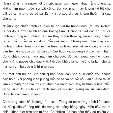
rằng chúng ta là người tốt và biết quan tâm người khác, rằng chúng ta
không làm ngơ trước sự bất công. Sự xúc phạm này không hề tốt cho
bất cứ ai, nhưng có vẻ sai lầm khi tự xoa dịu sự không thoải mái của
chúng ta.
Nhiều cuộc chiến tranh và thiên tai có vai trò trong động lực này. Người
ta gọi đó là “trò tiêu khiển của lương tâm”. Chúng ta biết các tin tức và
hình ảnh rùng rợn, chúng ta cảm thấy bị tổn thương, và như vậy chúng
ta lại chắc chắn về sự đúng đắn của mình. Nhưng việc nhìn thấy các
hình ảnh chiến tranh và thiên tai trên ti-vi hoặc internet sẽ không làm cho
bạn trở nên người tốt, dù bạn có đau buồn và thương xót các nạn nhân.
Cũng chẳng có cảm xúc nào làm cho cuộc đời bạn sáng ngời hơn dành
cho những người chịu đau khổ. Nỗi đau khổ của họ thường bị làm cho tệ
hại hơn vì nhu cầu giải trí như vậy.
Khi một phụ nữ có đứa con bị bắn hoặc căn nhà bị lũ cuốn trôi, chẳng
hay ho gì khi phóng viên phỏng vấn cô ta và hỏi về nỗi đau của cô ta để
làm chương trình giải trí cho khán giả đang xem truyền hình ở nhà. Nếu
dừng lại ở đó, có lẽ cần tranh luận về sự lười biếng và sự lãnh đạm.
Đúng là loại cảm xúc vô ích!
Có những cách hành động tích cực. Trong đó có những cách liên quan
sự đúng đắn và lòng trắc ẩn trong đời sống hàng ngày: điều này tạo ra
nhiều khác biệt hơn bạn tưởng. Có những lúc bạn cảm thấy có nhiệm vụ