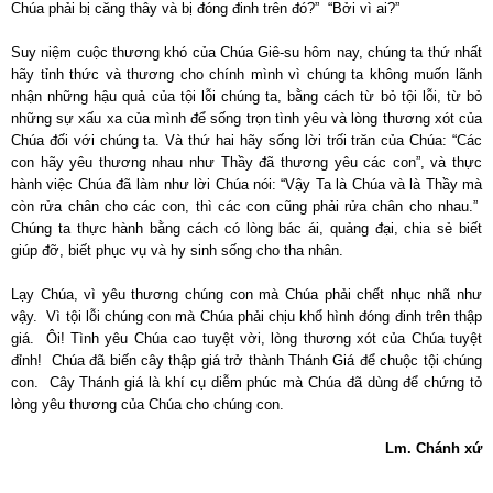
Chúa phải bị căng thây và bị đóng đinh trên đó?” “Bởi vì ai?”
Suy niệm cuộc thương khó của Chúa Giê-su hôm nay, chúng ta thứ nhất
hãy tỉnh thức và thương cho chính mình vì chúng ta không muốn lãnh
nhận những hậu quả của tội lỗi chúng ta, bằng cách từ bỏ tội lỗi, từ bỏ
những sự xấu xa của mình để sống trọn tình yêu và lòng thương xót của
Chúa đối với chúng ta. Và thứ hai hãy sống lời trối trăn của Chúa: “Các
con hãy yêu thương nhau như Thầy đã thương yêu các con”, và thực
hành việc Chúa đã làm như lời Chúa nói: “Vậy Ta là Chúa và là Thầy mà
còn rửa chân cho các con, thì các con cũng phải rửa chân cho nhau.”
Chúng ta thực hành bằng cách có lòng bác ái, quảng đại, chia sẻ biết
giúp đỡ, biết phục vụ và hy sinh sống cho tha nhân.
Lạy Chúa, vì yêu thương chúng con mà Chúa phải chết nhục nhã như
vậy. Vì tội lỗi chúng con mà Chúa phải chịu khổ hình đóng đinh trên thập
giá. Ôi! Tình yêu Chúa cao tuyệt vời, lòng thương xót của Chúa tuyệt
đỉnh! Chúa đã biến cây thập giá trở thành Thánh Giá để chuộc tội chúng
con. Cây Thánh giá là khí cụ diễm phúc mà Chúa đã dùng để chứng tỏ
lòng yêu thương của Chúa cho chúng con.
Lm. Chánh xứ