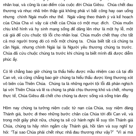
nhân loại, và cũng là cao điểm của cuộc đời Chúa Giêsu. Chúa chết đau
thương và nhục nhã trên thập giá không phải vì bất công hay oan uổng
nhưng chính Ngài muốn như thế. Ngài vâng theo thánh ý và kế hoạch
của Chúa Cha vì vậy cái chết của Chúa có một mục đích. Chúa muốn
chịu khổ hình và hy sinh mạng sống để dâng lên như là một hy lễ, một
cái giá để cứu chuộc tội lỗi cho nhân loại. Chúa muốn chết thay cho tất
cả mọi người trong đó có mỗi một chúng ta. Chúa biết tất cả chúng ta
cần Ngài, nhưng chính Ngài lại là Người yêu thương chúng ta trước.
Chúa đã cứu chuộc chúng ta trước khi chúng ta biết mình đã được diễm
phúc ấy.
Có lẽ chẳng bao giờ chúng ta thấu hiểu được mầu nhiệm cao cả tại đồi
Can vê, và cũng chẳng bao giờ chúng ta hiểu thấu được lòng thương xót
vô biên của Thiên Chúa. Chúng ta là những người tội lỗi đã phản nghịch
lại với Thiên Chúa và lẽ ra chúng ta phải chịu thương khó và chết, nhưng
thực tế, Chúa Giêsu đã chết cho chúng ta được sống và sống tràn đầy.
Hôm nay chúng ta tưởng niệm cuộc tử nạn của Chúa, suy niệm đàng
Thánh giá, bước đi theo những bước chân của Chúa tới đồi Can vê, và
trong một giây phút nữa, chúng ta sẽ cử hành nghi lễ suy tôn Thánh giá
Chúa, chúng ta hãy nhìn ngắm cây Thánh giá, hồi tâm và suy nghĩ tự
hỏi: “Tại sao Chúa phải chết nhục nhã đau thương như vậy?” “Vì ai mà