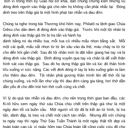
Bởi vì trong thời kỳ Giáo hội sơ khai, dân chúng chứng kiến những vụ
đóng đinh người vào thập giá cho nên họ không cần phải nhắc lại. Đóng
đinh treo trên thập giá là một hình phạt tàn nhẫn và đau đớn.
Chúng ta nghe trong bài Thương khó hôm nay, Philatô ra lệnh giao Chúa
Giêsu cho dân đem đi đóng đinh vào thập giá. Trước khi một tội nhân bị
đóng đinh vào thập giá thì bị tra tấn và hành hạ
đánh bằng roi da nhiều tua, mỗi tua có nhiều mấu nhọn bằng sắt. Mỗi
một cái quất, mấu sắt nhọn từ từ ăn sâu vào da thịt, máu chảy ra từ từ
cho đến khi gần chết. Sau đó tội nhân mới bị đặt nằm giang hai tay và bị
đóng đinh vào thập giá. Đinh đóng xuyên qua tay và chân là để xiết thân
hình sát vào thập giá. Sau đó họ dựng thập giá lên và lúc đó thân hình
trĩu xuống vì sức nặng. Các vết đinh đóng ở tay bị kéo xuống giãn ra làm
cho thêm đau đớn. Tội nhân phải gượng thân mình lên để thở rồi lại
chùng xuống, và mỗi lần như vậy thì đau đớn càng gia tăng, hơi thở dần
dần yếu đi cho đến trút hơi thở cuối cùng và chết.
Vì lý do quá tàn nhẫn và đau đớn, cho nên trong thời gian ban đầu, các
Ki-tô hữu xem ngày thứ sáu Chúa chịu chết trên thập giá như là một
ngày đen tối và buồn sầu. Một người vô tội đã bị kết án tử hình, bị tra
tấn, đánh đập, bị treo và chết một cách tàn nhẫn. Nhưng đối với chúng
ta ngày nay thì ngày Thứ Sáu Tuần Thánh là một ngày thật tốt đẹp và
hoàn toàn cao cả, vì ngày hôm nay Chúa hoàn tất công cuộc cứu độ cho