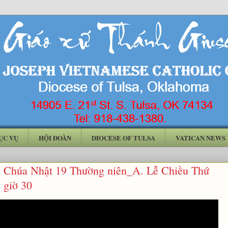
ỤC VỤ
HỘI ĐOÀN
DIOCESE OF TULSA
VATICAN NEWS
 Chúa Nhật 19 Thường niên_A. Lễ Chiều Thứ
 giờ 30