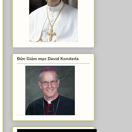
Đức Giám mục David Konderla
. . . .