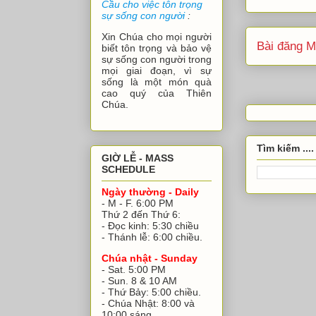
Cầu cho việc tôn trọng
sự sống con người
:
Xin Chúa cho mọi người
Bài đăng M
biết tôn trọng và bảo vệ
sự sống con người trong
mọi giai đoạn, vì sự
sống là một món quà
cao quý của Thiên
Chúa.
Tìm kiếm ....
GIỜ LỄ - MASS
SCHEDULE
Ngày thường - Daily
- M - F. 6:00 PM
Thứ 2 đến Thứ 6:
- Đọc kinh: 5:30 chiều
- Thánh lễ: 6:00 chiều.
Chúa nhật - Sunday
- Sat. 5:00 PM
- Sun. 8 & 10 AM
- Thứ Bảy: 5:00 chiều.
- Chúa Nhật: 8:00 và
10:00 sáng.