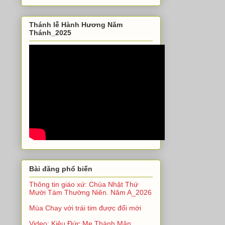
Thánh lễ Hành Hương Năm
Thánh_2025
Bài đăng phổ biến
Thông tin giáo xứ: Chúa Nhật Thứ
Mười Tám Thường Niên. Năm A_2026
Mùa Chay với trái tim được đổi mới
Video: Kiệu Đức Mẹ Thánh Mân