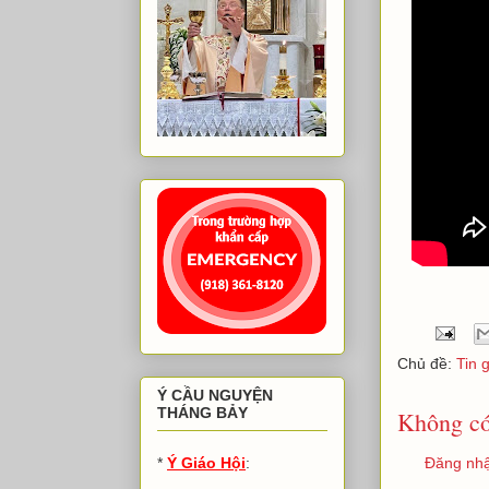
Chủ đề:
Tin 
Ý CẦU NGUYỆN
THÁNG BẢY
Không có
Đăng nhậ
*
Ý Giáo Hội
: