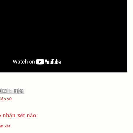
giáo xứ
 nhận xét nào:
n xét