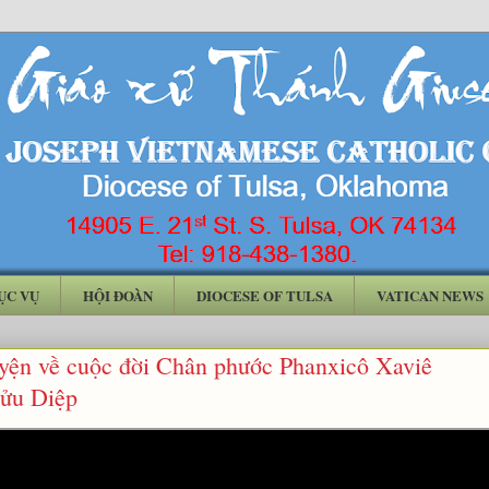
ỤC VỤ
HỘI ĐOÀN
DIOCESE OF TULSA
VATICAN NEWS
yện về cuộc đời Chân phước Phanxicô Xaviê
ửu Diệp