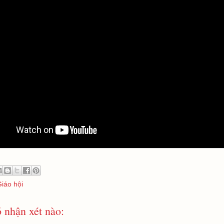
Giáo hội
 nhận xét nào: