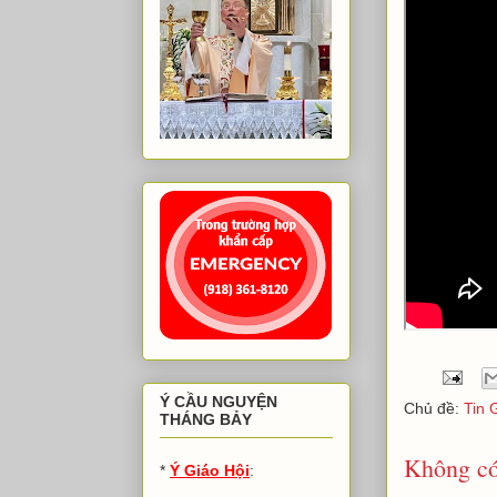
Ý CẦU NGUYỆN
Chủ đề:
Tin 
THÁNG BẢY
Không có
*
Ý Giáo Hội
: