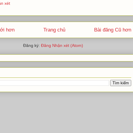
n xét
ới hơn
Trang chủ
Bài đăng Cũ hơn
Đăng ký:
Đăng Nhận xét (Atom)