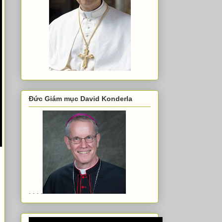
Đức Giám mục David Konderla
. . . .