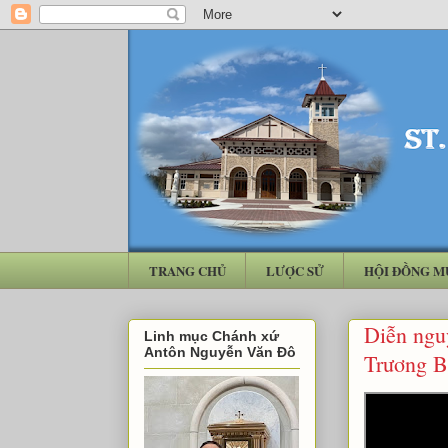
TRANG CHỦ
LƯỢC SỬ
HỘI ĐỒNG M
Diễn ngu
Linh mục Chánh xứ
Antôn Nguyễn Văn Đô
Trương B