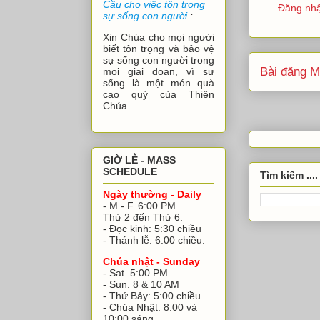
Cầu cho việc tôn trọng
Đăng nhậ
sự sống con người
:
Xin Chúa cho mọi người
biết tôn trọng và bảo vệ
sự sống con người trong
Bài đăng M
mọi giai đoạn, vì sự
sống là một món quà
cao quý của Thiên
Chúa.
GIỜ LỄ - MASS
SCHEDULE
Tìm kiếm ....
Ngày thường - Daily
- M - F. 6:00 PM
Thứ 2 đến Thứ 6:
- Đọc kinh: 5:30 chiều
- Thánh lễ: 6:00 chiều.
Chúa nhật - Sunday
- Sat. 5:00 PM
- Sun. 8 & 10 AM
- Thứ Bảy: 5:00 chiều.
- Chúa Nhật: 8:00 và
10:00 sáng.