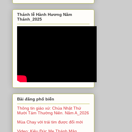
Thánh lễ Hành Hương Năm
Thánh_2025
Bài đăng phổ biến
Thông tin giáo xứ: Chúa Nhật Thứ
Mười Tám Thường Niên. Năm A_2026
Mùa Chay với trái tim được đổi mới
Video: Kiệu Đức Mẹ Thánh Mân