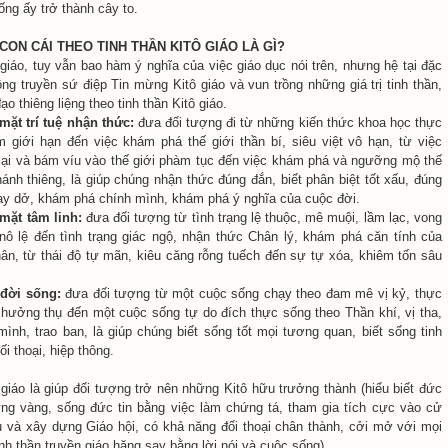
ống ấy trở thành cây to.
 CON CÁI THEO TINH THẦN KITÔ GIÁO LÀ GÌ?
giáo, tuy vẫn bao hàm ý nghĩa của việc giáo dục nói trên, nhưng hệ tại đặc
ông truyền sứ điệp Tin mừng Kitô giáo và vun trồng những giá trị tinh thần,
ạo thiêng liệng theo tinh thần Kitô giáo.
 mặt trí tuệ nhận thức:
đưa đối tượng đi từ những kiến thức khoa học thực
m giới hạn đến việc khám phá thế giới thần bí, siêu việt vô hạn, từ việc
ại và bám víu vào thế giới phàm tục đến việc khám phá và ngưỡng mộ thế
thánh thiêng, là giúp chúng nhận thức đúng đắn, biết phân biệt tốt xấu, đúng
ay dở, khám phá chính mình, khám phá ý nghĩa của cuộc đời.
 mặt tâm linh:
đưa đối tượng từ tình trạng lệ thuộc, mê muội, lầm lạc, vong
nô lệ đến tình trạng giác ngộ, nhận thức Chân lý, khám phá căn tính của
hân, từ thái độ tự mãn, kiêu căng rỗng tuếch đến sự tự xóa, khiêm tốn sâu
 đời sống:
đưa đối tượng từ một cuộc sống chạy theo đam mê vị kỷ, thực
 hưởng thụ đến một cuộc sống tự do đích thực sống theo Thần khí, vị tha,
mình, trao ban, là giúp chúng biết sống tốt mọi tương quan, biết sống tinh
ối thoại, hiệp thông.
 giáo là giúp đối tượng trở nên những Kitô hữu trưởng thành (hiểu biết đức
ững vàng, sống đức tin bằng việc làm chứng tá, tham gia tích cực vào cử
 và xây dựng Giáo hội, có khả năng đối thoại chân thành, cởi mở với mọi
nh thần truyền giáo hăng say bằng lời nói và cuộc sống).