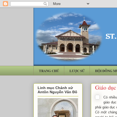
TRANG CHỦ
LƯỢC SỬ
HỘI ĐỒNG M
Giáo dục
Linh mục Chánh xứ
Antôn Nguyễn Văn Đô
Có nhiều
giáo dục
phải giáo dục
Có một chàng