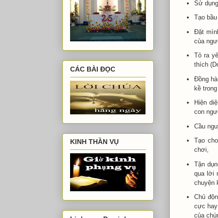
Sử dụng
Tạo bầu 
Đặt mìn
của ngư
Tỏ ra yê
thích (
CÁC BÀI ĐỌC
Đồng hàn
kề trong
Hiện di
con ngư
Cầu ngu
Tạo cho
KINH THẦN VỤ
chơi,
Tận dụng
qua lời 
chuyện k
Chủ động
cực hay
của chú