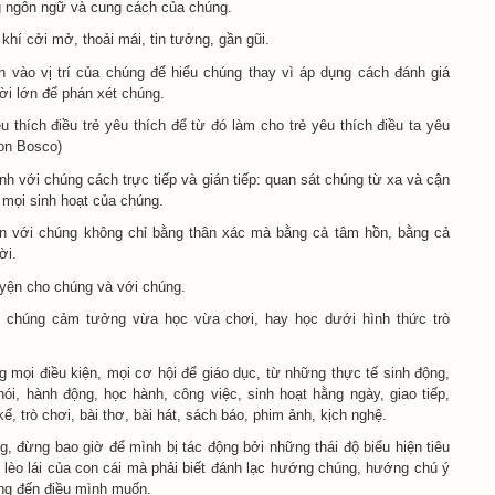
 ngôn ngữ và cung cách của chúng.
khí cởi mở, thoải mái, tin tưởng, gần gũi.
h vào vị trí của chúng để hiểu chúng thay vì áp dụng cách đánh giá
ời lớn để phán xét chúng.
u thích điều trẻ yêu thích để từ đó làm cho trẻ yêu thích điều ta yêu
Don Bosco)
h với chúng cách trực tiếp và gián tiếp: quan sát chúng từ xa và cận
 mọi sinh hoạt của chúng.
ện với chúng không chỉ bằng thân xác mà bằng cả tâm hồn, bằng cả
ời.
yện cho chúng và với chúng.
 chúng cảm tưởng vừa học vừa chơi, hay học dưới hình thức trò
 mọi điều kiện, mọi cơ hội để giáo dục, từ những thực tế sinh động,
nói, hành động, học hành, công việc, sinh hoạt hằng ngày, giao tiếp,
ể, trò chơi, bài thơ, bài hát, sách báo, phim ảnh, kịch nghệ.
, đừng bao giờ để mình bị tác động bởi những thái độ biểu hiện tiêu
 lèo lái của con cái mà phải biết đánh lạc hướng chúng, hướng chú ý
ng đến điều mình muốn.