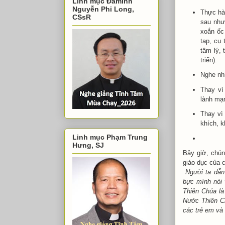
Linh mục Đaminh
Nguyễn Phi Long,
Thực hà
CSsR
sau như 
xoắn ốc 
tạp, cụ 
tâm lý, 
triển).
Nghe nhi
Thay vì
lành mạ
Thay vì 
khích, 
Linh mục Phạm Trung
Hưng, SJ
Bây giờ, chún
giáo dục của c
Người ta dẫn
bực mình nói 
Thiên Chúa là
Nước Thiên Ch
các trẻ em và 