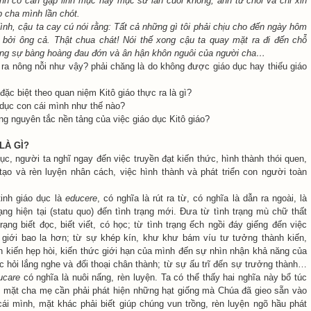
anh có cần gặp linh mục hay mục sư lần cuối không, anh từ chối và chỉ xin
 cha mình lần chót.
nh, cậu ta cay cú nói rằng: Tất cả những gì tôi phải chịu cho đến ngày hôm
 bởi ông cả. Thật chua chát! Nói thế xong cậu ta quay mặt ra đi đến chỗ
ong sự bàng hoàng đau đớn và ân hận khôn nguôi của người cha…
 ra nông nỗi như vậy? phải chăng là do không được giáo dục hay thiếu giáo
đặc biệt theo quan niệm Kitô giáo thực ra là gì?
 dục con cái mình như thế nào?
ng nguyên tắc nền tảng của việc giáo dục Kitô giáo?
LÀ GÌ?
ục, người ta nghĩ ngay đến việc truyền đạt kiến thức, hình thành thói quen,
tạo và rèn luyện nhân cách, việc hình thành và phát triển con người toàn
tinh giáo dục là
educere
, có nghĩa là rút ra từ, có nghĩa là dẫn ra ngoài, là
ạng hiện tại (statu quo) đến tình trạng mới. Đưa từ tình trạng mù chữ thất
rạng biết đọc, biết viết, có học; từ tình trạng ếch ngồi đáy giếng đến việc
 giới bao la hơn; từ sự khép kín, khư khư bám víu tư tưởng thành kiến,
nh kiến hẹp hòi, kiến thức giới hạn của mình đến sự nhìn nhận khả năng của
ọc hỏi lắng nghe và đối thoại chân thành; từ sự ấu trĩ đến sự trưởng thành…
ucare
có nghĩa là nuôi nấng, rèn luyện. Ta có thể thấy hai nghĩa này bổ túc
 mặt cha mẹ cần phải phát hiện những hạt giống mà Chúa đã gieo sẵn vào
ái mình, mặt khác phải biết giúp chúng vun trồng, rèn luyện ngõ hầu phát