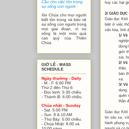
Cầu cho việc tôn trọng
huy các hạt gi
sự sống con người
:
2/ GIÁO DỤC
Xin Chúa cho mọi người
Giáo dục Kitô 
biết tôn trọng và bảo vệ
sự sống con người trong
biệt ở việc th
mọi giai đoạn, vì sự
văn hóa, linh đ
sống là một món quà
1/ Về
cao quý của Thiên
nghiệ
Chúa.
dừng l
giới 
sai, h
2/ Về
GIỜ LỄ - MASS
thân, 
SCHEDULE
bản t
Ngày thường - Daily
xa.
- M - F. 6:00 PM
3/ Về
Thứ 2 đến Thứ 6:
dụng,
- Đọc kinh: 5:30 chiều
quên 
- Thánh lễ: 6:00 chiều.
thần đ
Chúa nhật - Sunday
- Sat. 5:00 PM
Giáo dục Kitô
- Sun. 8 & 10 AM
tin sâu xa, v
- Thứ Bảy: 5:00 chiều.
hành phụng vụ
- Chúa Nhật: 8:00 và
người và có ti
10:00 sáng.