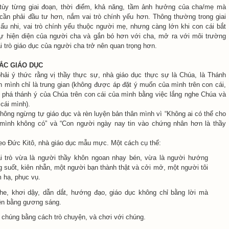
tùy từng giai đoạn, thời điểm, khả năng, tầm ảnh hưởng của cha/mẹ mà
 cần phải đầu tư hơn, nắm vai trò chính yếu hơn. Thông thường trong giai
 ấu nhi, vai trò chính yếu thuộc người mẹ, nhưng càng lớn khi con cái bắt
ự hiện diện của người cha và gắn bó hơn với cha, mở ra với môi trường
i trò giáo dục của người cha trở nên quan trọng hơn.
ẮC GIÁO DỤC
ải ý thức rằng vị thầy thực sự, nhà giáo dục thực sự là Chúa, là Thánh
n mình chỉ là trung gian (không được áp đặt ý muốn của mình trên con cái,
phá thánh ý của Chúa trên con cái của mình bằng việc lắng nghe Chúa và
cái mình).
hông ngừng tự giáo dục và rèn luyện bản thân mình vì “Không ai có thể cho
 mình không có” và “Con người ngày nay tin vào chứng nhân hơn là thầy
eo Đức Kitô, nhà giáo dục mẫu mực. Một cách cụ thể:
i trò vừa là người thầy khôn ngoan nhạy bén, vừa là người hướng
 suốt, kiên nhẫn, một người bạn thành thật và cởi mở, một người tôi
 hạ, phục vụ.
he, khơi dậy, dẫn dắt, hướng đạo, giáo dục không chỉ bằng lời mà
iên bằng gương sáng.
 chúng bằng cách trò chuyện, và chơi với chúng.