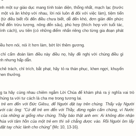
nh một sự giáo dục mang tính toàn diện, thống nhất, mạch lạc (trước
một và ăn khớp với nhau, lời nói luôn đi đôi với việc làm), tiệm tiến
(từ điều biết rồi đến điều chưa biết, dễ đến khó, đơn giản đến phức
thể đến trừu tượng, nông đến sâu), phù hợp (thích hợp với tuổi tác,
tính cách), ưu tiên (có những điểm nhấn riêng cho từng gia đoạn phát
ều hơn nói, nói ít hơn làm, bớt lời thêm gương.
 chỉ cấm đoán làm điều này điều nọ, hãy đề nghị với chúng điều gì
nh nhưng hấp dẫn.
chê trách, chỉ trích, bắt phạt, hãy tỏ ra thán phục, khen ngợi, khuyến
khen thưởng.
g ta hãy cùng nhau chiêm ngắm Lời Chúa để khám phá ra ý nghĩa vai trò
húng ta với tư cách là cha mẹ trong tương lai.
 trẻ em đến với Đức Giêsu, để Người đặt tay trên chúng. Thấy vậy Người
với các ông: “Cứ để trẻ em đến với Thầy, đừng ngăn cấm chúng, vì Nước
 của những ai giống như chúng. Thầy bảo thật anh em: Ai không đón nhận
úa với tâm hồn của một trẻ em thì sẽ chẳng được vào. Rồi Người ôm lấy
đặt tay chúc lành cho chúng”
(Mc 10, 13-16).