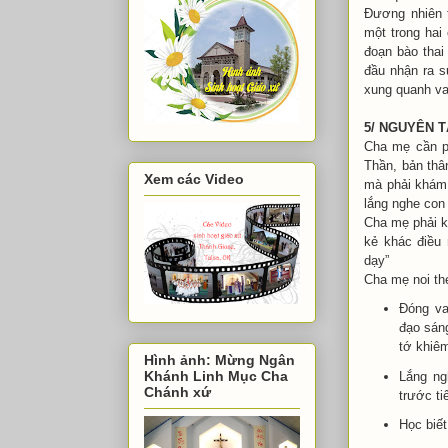
Đương nhiên 
một trong hai
đoạn bào thai
đầu nhận ra s
xung quanh va
5/ NGUYÊN T
Cha mẹ cần ph
Thần, bản thâ
Xem các Video
mà phải khám 
lắng nghe con 
Cha mẹ phải k
kẻ khác điều
dạy”
Cha mẹ noi th
Đóng va
đạo sáng
tớ khiêm
Hình ảnh: Mừng Ngân
Khánh Linh Mục Cha
Lắng ng
Chánh xứ
trước t
Học biết