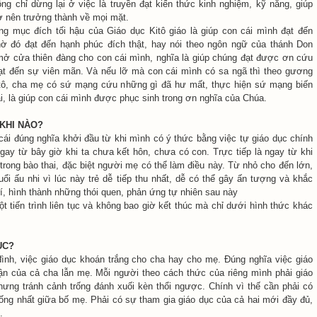
ng chỉ dừng lại ở việc là truyền đạt kiến thức kinh nghiệm, kỹ năng, giúp
rở nên trưởng thành về mọi mặt.
g mục đích tối hậu của Giáo dục Kitô giáo là giúp con cái mình đạt đến
ờ đó đạt đến hạnh phúc đích thật, hay nói theo ngôn ngữ của thánh Don
mở cửa thiên đàng cho con cái mình, nghĩa là giúp chúng đạt được ơn cứu
 đạt đến sự viên mãn. Và nếu lỡ mà con cái mình có sa ngã thì theo gương
tô, cha mẹ có sứ mạng cứu những gì đã hư mất, thực hiện sứ mạng biến
i, là giúp con cái mình được phục sinh trong ơn nghĩa của Chúa.
 KHI NÀO?
cái đúng nghĩa khởi đầu từ khi mình có ý thức bằng việc tự giáo dục chính
ngay từ bây giờ khi ta chưa kết hôn, chưa có con. Trực tiếp là ngay từ khi
trong bào thai, đặc biệt người mẹ có thể làm điều này. Từ nhỏ cho đến lớn,
uổi ấu nhi vì lúc này trẻ dễ tiếp thu nhất, dễ có thể gây ấn tượng và khắc
í, hình thành những thói quen, phản ứng tự nhiên sau này
t tiến trình liên tục và không bao giờ kết thúc mà chỉ dưới hình thức khác
ỤC?
đình, việc giáo dục khoán trắng cho cha hay cho mẹ. Đúng nghĩa việc giáo
ận của cả cha lẫn mẹ. Mỗi người theo cách thức của riêng mình phải giáo
hưng tránh cảnh trống đánh xuối kèn thổi ngược. Chính vì thế cần phải có
ống nhất giữa bố mẹ. Phải có sự tham gia giáo dục của cả hai mới đầy đủ,
.