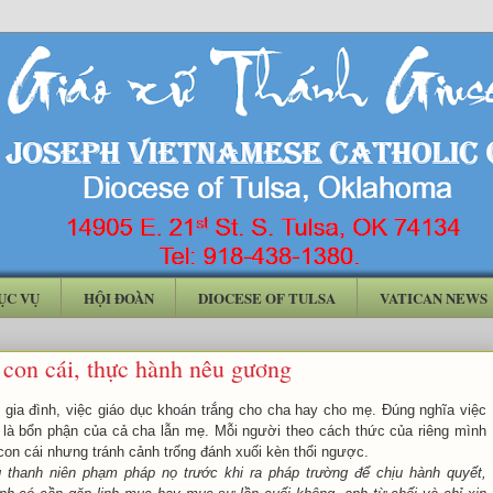
ỤC VỤ
HỘI ĐOÀN
DIOCESE OF TULSA
VATICAN NEWS
 con cái, thực hành nêu gương
 gia đình, việc giáo dục khoán trắng cho cha hay cho mẹ. Đúng nghĩa việc
 là bổn phận của cả cha lẫn mẹ. Mỗi người theo cách thức của riêng mình
 con cái nhưng tránh cảnh trống đánh xuối kèn thổi ngược.
 thanh niên phạm pháp nọ trước khi ra pháp trường để chịu hành quyết,