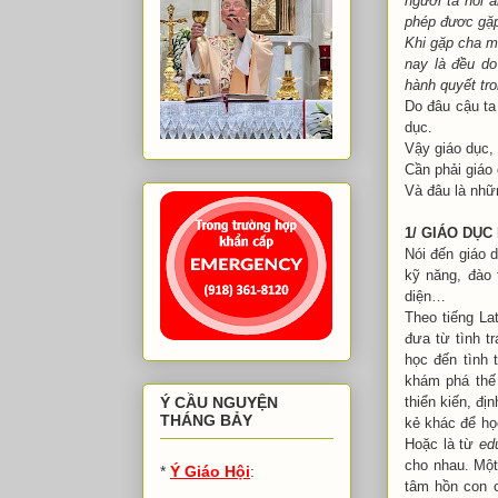
người ta hỏi 
phép đươc gặp
Khi gặp cha mì
nay là đều do
hành quyết tr
Do đâu cậu ta
dục.
Vậy giáo dục, 
Cần phải giáo
Và đâu là nhữ
1/ GIÁO DỤC 
Nói đến giáo d
kỹ năng, đào 
diện…
Theo tiếng La
đưa từ tình tr
học đến tình t
khám phá thế
thiển kiến, đị
Ý CẦU NGUYỆN
THÁNG BẢY
kẻ khác để h
Hoặc là từ
ed
cho nhau. Một
*
Ý Giáo Hội
:
tâm hồn con c