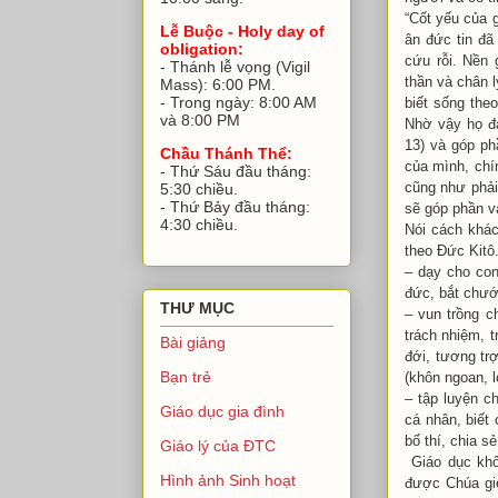
“Cốt yếu của 
Lễ Buộc - Holy day of
ân đức tin đã
obligation:
cứu rỗi. Nền
- Thánh lễ vọng (Vigil
thần và chân l
Mass): 6:00 PM.
- Trong ngày: 8:00 AM
biết sống the
và 8:00 PM
Nhờ vậy họ 
13) và góp ph
Chầu Thánh Thể:
của mình, chi
- Thứ Sáu đầu tháng:
cũng như phải 
5:30 chiều.
- Thứ Bảy đầu tháng:
sẽ góp phần v
4:30 chiều.
Nói cách khác
theo Đức Kitô
– dạy cho con
đức, bắt chướ
THƯ MỤC
– vun trồng ch
trách nhiệm, t
Bài giảng
đới, tương tr
Bạn trẻ
(khôn ngoan, l
– tập luyện c
Giáo dục gia đình
cá nhân, biết 
bố thí, chia s
Giáo lý của ĐTC
Giáo dục khôn
Hình ảnh Sinh hoạt
được Chúa gie