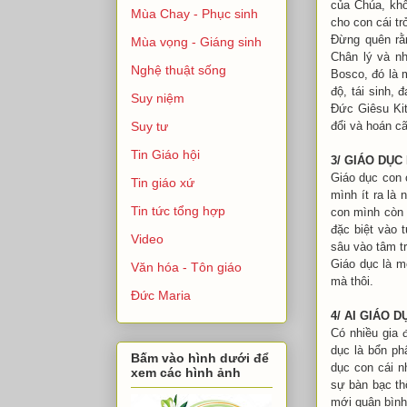
của Chúa, khô
Mùa Chay - Phục sinh
cho con cái t
Đừng quên rằn
Mùa vọng - Giáng sinh
Chân lý và nh
Nghệ thuật sống
Bosco, đó là 
độ, tái sinh,
Suy niệm
Đức Giêsu Ki
đổi và hoán cã
Suy tư
Tin Giáo hội
3/ GIÁO DỤC
Giáo dục con 
Tin giáo xứ
mình ít ra là 
Tin tức tổng hợp
con mình còn 
đặc biệt vào t
Video
sâu vào tâm tr
Giáo dục là mộ
Văn hóa - Tôn giáo
mà thôi.
Đức Maria
4/ AI GIÁO D
Có nhiều gia 
dục là bổn ph
Bấm vào hình dưới để
dục con cái n
xem các hình ảnh
sự bàn bạc th
mới quân bình