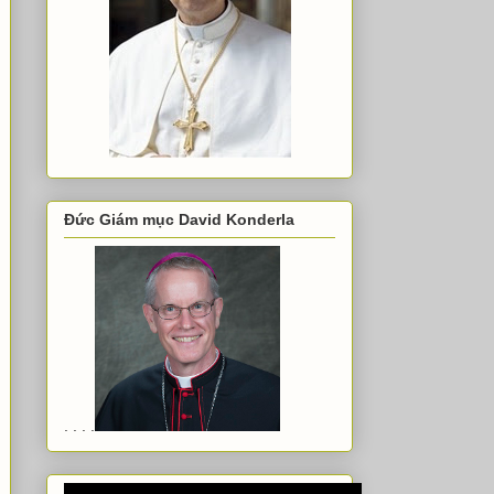
Đức Giám mục David Konderla
. . . .