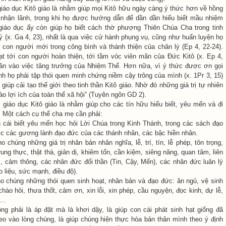
giáo dục Kitô giáo là nhằm giúp mọi Kitô hữu ngày càng ý thức hơn về hồng
 nhận lãnh, trong khi họ được hướng dẫn để dần dần hiểu biết mầu nhiệm
 giáo dục ấy còn giúp họ biết cách thờ phượng Thiên Chúa Cha trong tinh
ý (x. Ga 4, 23), nhất là qua việc cử hành phụng vụ, cũng như huấn luyện họ
o con người mới trong công bình và thánh thiện của chân lý (Ep 4, 22-24).
đạt tới con người hoàn thiện, tới tầm vóc viên mãn của Đức Kitô (x. Ep 4,
ần vào việc tăng trưởng của Nhiệm Thể. Hơn nữa, vì ý thức được ơn gọi
́nh họ phải tập thói quen minh chứng niềm cậy trông của mình (x. 1Pr 3, 15)
giúp cải tạo thế giới theo tinh thần Kitô giáo. Nhờ đó những giá trị tự nhiên
ào lợi ích của toàn thể xã hội” (Tuyên ngôn GD 2).
 giáo dục Kitô giáo là nhằm giúp cho các tín hữu hiểu biết, yêu mến và đi
. Một cách cụ thể cha mẹ cần phải:
 cái biết yêu mến học hỏi Lời Chúa trong Kinh Thánh, trong các sách đạo
c các gương lành đạo đức của các thánh nhân, các bậc hiền nhân.
o chúng những giá trị nhân bản nhân nghĩa, lễ, trí, tín, lễ phép, tôn trọng,
rung thực, thật thà, giản dị, khiêm tốn, cần kiệm, siêng năng, quan tâm, liên
ợ, cảm thông, các nhân đức đối thần (Tin, Cậy, Mến), các nhân đức luân lý
o liệu, sức mạnh, điều độ).
ho chúng những thói quen sinh hoạt, nhân bản và đạo đức: ăn ngủ, vệ sinh
chào hỏi, thưa thốt, cảm ơn, xin lỗi, xin phép, cầu nguyện, đọc kinh, dự lễ,
ẻ…
g phải là áp đặt mà là khơi dậy, là giúp con cái phát sinh hạt giống đã
o vào lòng chúng, là giúp chúng hiện thực hóa bản thân mình theo ý định